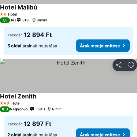
Hotel Malibù
Hotel
2 Kategória
7,5
Jó
819
Rimini
12 894 Ft
Kezdőár:
5 oldal
árainak mutatása
Árak megjelenítése
Megosztá
Ho
Hotel Zenith
Hotel
3 Kategória
8,3
Nagyon jó
1581
Rimini
12 897 Ft
Kezdőár:
2 oldal
árainak mutatása
Árak megjelenítése