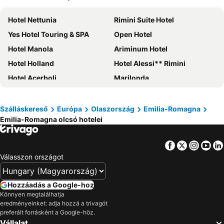
Hotel Nettunia
Rimini Suite Hotel
Yes Hotel Touring & SPA
Open Hotel
Hotel Manola
Ariminum Hotel
Hotel Holland
Hotel Alessi** Rimini
Hotel Acerboli
Marilonda
Hotel Tilmar
Hotel Beverly
Hotel Reale
Hotel Europa
Szálláskereső
Európa
Olaszország
Emilia-Romagna
Emilia-Romagna olcsó hotelei
Hotel Ambasciatori
Hotel Adler
Hotel Avana Mare
Hotel Cimarosa
Facebook
Twitter
Insta
Yo
Living Place Hotel
Hotel Graziella Mare
Válasszon országot
Hotel Centrale Miramare
Hotel Arlino
Hotel Zenith
Hotel Eleonora
Hozzáadás a Google-hoz
Hotel Colorado
Savoia Hotel Country House Bologna
Könnyen megtalálhatja
eredményeinket: adja hozzá a trivagót
Hotel Le Palme
Hotel Executive La Fiorita
preferált forrásként a Google-höz.
Vállalat
Hotel Bamby
Hotel Villa Lalla