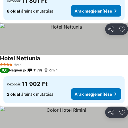
11 801 Ft
Kezdőár:
8 oldal
árainak mutatása
Árak megjelenítése
Megosztá
Ho
Hotel Nettunia
Hotel
4 Kategória
8,0
Nagyon jó
1179
Rimini
11 902 Ft
Kezdőár:
2 oldal
árainak mutatása
Árak megjelenítése
Megosztá
Ho