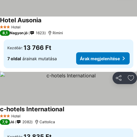
Hotel Ausonia
Hotel
3 Kategória
8,1
Nagyon jó
1623
Rimini
13 766 Ft
Kezdőár:
7 oldal
árainak mutatása
Árak megjelenítése
Megosztá
Ho
c-hotels International
Hotel
3 Kategória
7,9
Jó
2082
Cattolica
13 835 Ft
Kezdőár: