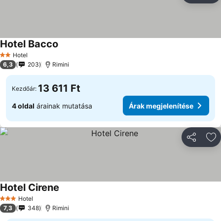
Hotel Bacco
Hotel
2 Kategória
6,3
203
Rimini
13 611 Ft
Kezdőár:
4 oldal
árainak mutatása
Árak megjelenítése
Megosztá
Ho
Hotel Cirene
Hotel
3 Kategória
7,3
348
Rimini