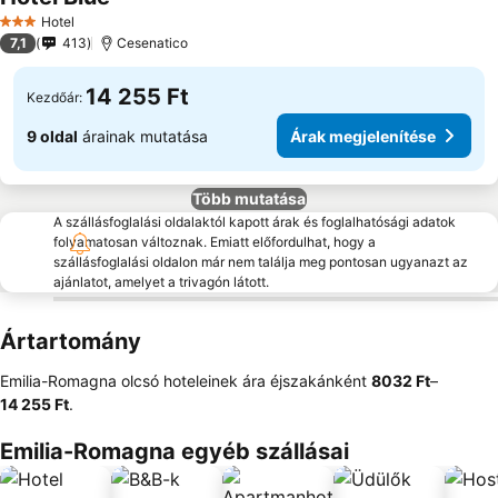
Hotel
3 Kategória
7,1
413
Cesenatico
14 255 Ft
Kezdőár:
9 oldal
árainak mutatása
Árak megjelenítése
Több mutatása
A szállásfoglalási oldalaktól kapott árak és foglalhatósági adatok
folyamatosan változnak. Emiatt előfordulhat, hogy a
szállásfoglalási oldalon már nem találja meg pontosan ugyanazt az
ajánlatot, amelyet a trivagón látott.
Ártartomány
Emilia-Romagna olcsó hoteleinek ára éjszakánként
‎8032 Ft
–
14 255 Ft
.
Emilia-Romagna egyéb szállásai