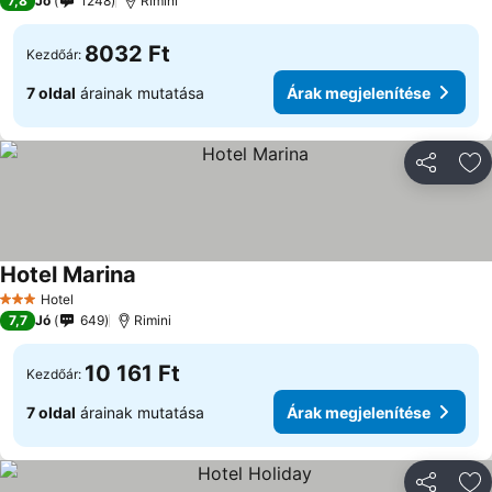
7,8
Jó
1248
Rimini
8032 Ft
Kezdőár:
7 oldal
árainak mutatása
Árak megjelenítése
Megosztá
Ho
Hotel Marina
Hotel
3 Kategória
7,7
Jó
649
Rimini
10 161 Ft
Kezdőár:
7 oldal
árainak mutatása
Árak megjelenítése