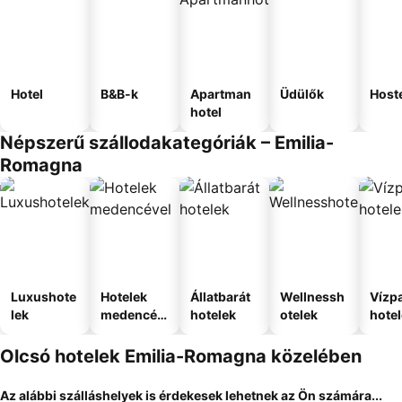
Hotel
B&B-k
Apartman
Üdülők
Host
hotel
Népszerű szállodakategóriák – Emilia-
Romagna
Luxushote
Hotelek
Állatbarát
Wellnessh
Vízpa
lek
medencév
hotelek
otelek
hote
el
Olcsó hotelek Emilia-Romagna közelében
Az alábbi szálláshelyek is érdekesek lehetnek az Ön számára...