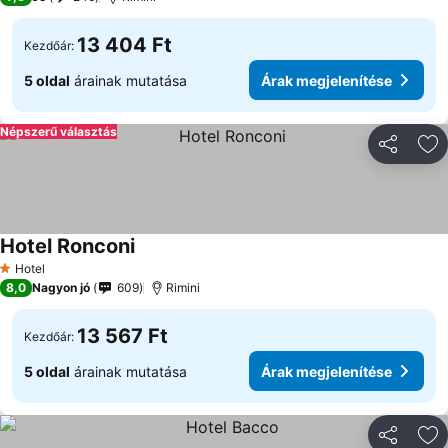
13 404 Ft
Kezdőár:
5 oldal
árainak mutatása
Árak megjelenítése
Népszerű választás
Megosztá
Ho
Hotel Ronconi
Hotel
1 Kategória
8,0
Nagyon jó
609
Rimini
13 567 Ft
Kezdőár:
5 oldal
árainak mutatása
Árak megjelenítése
Megosztá
Ho