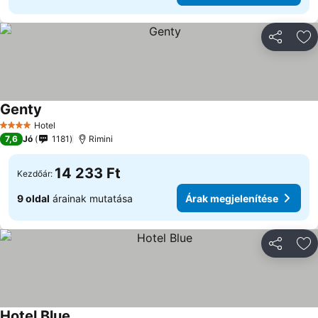
Megosztá
Ho
Genty
Hotel
4 Kategória
7,6
Jó
1181
Rimini
14 233 Ft
Kezdőár:
9 oldal
árainak mutatása
Árak megjelenítése
Megosztá
Ho
Hotel Blue