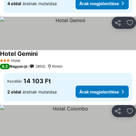
4 oldal
árainak mutatása
Árak megjelenítése
Megosztá
Ho
Hotel Gemini
Hotel
3 Kategória
8,2
Nagyon jó
2855
Rimini
14 103 Ft
Kezdőár:
2 oldal
árainak mutatása
Árak megjelenítése
Megosztá
Ho