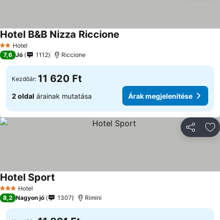
Hotel B&B Nizza Riccione
Hotel
2 Kategória
7,6
Jó
1112
Riccione
11 620 Ft
Kezdőár:
2 oldal
árainak mutatása
Árak megjelenítése
Megosztá
Ho
Hotel Sport
Hotel
3 Kategória
8,2
Nagyon jó
1307
Rimini