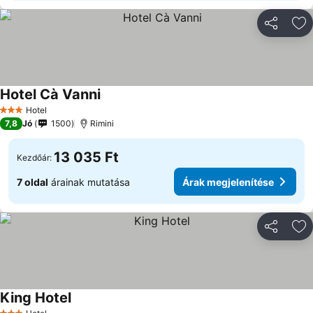
Megosztá
Ho
Hotel Cà Vanni
Hotel
3 Kategória
7,8
Jó
1500
Rimini
13 035 Ft
Kezdőár:
7 oldal
árainak mutatása
Árak megjelenítése
Megosztá
Ho
King Hotel