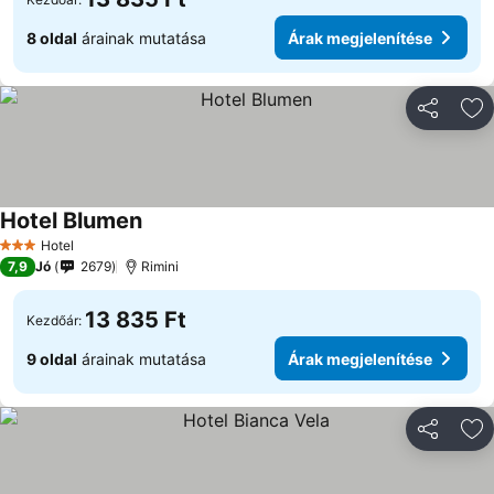
8 oldal
árainak mutatása
Árak megjelenítése
Megosztá
Ho
Hotel Blumen
Hotel
3 Kategória
7,9
Jó
2679
Rimini
13 835 Ft
Kezdőár:
9 oldal
árainak mutatása
Árak megjelenítése
Megosztá
Ho