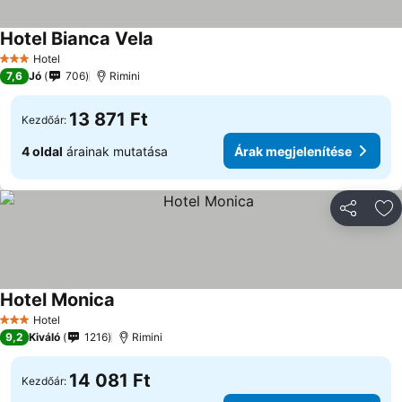
Hotel Bianca Vela
Hotel
3 Kategória
7,6
Jó
706
Rimini
13 871 Ft
Kezdőár:
4 oldal
árainak mutatása
Árak megjelenítése
Megosztá
Ho
Hotel Monica
Hotel
3 Kategória
9,2
Kiváló
1216
Rimini
14 081 Ft
Kezdőár: