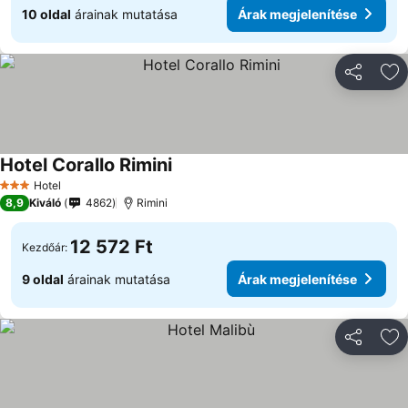
10 oldal
árainak mutatása
Árak megjelenítése
Megosztá
Ho
Hotel Corallo Rimini
Hotel
3 Kategória
8,9
Kiváló
4862
Rimini
12 572 Ft
Kezdőár:
9 oldal
árainak mutatása
Árak megjelenítése
Megosztá
Ho