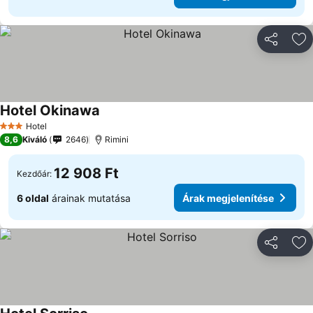
Megosztá
Ho
Hotel Okinawa
Hotel
3 Kategória
8,6
Kiváló
2646
Rimini
12 908 Ft
Kezdőár:
6 oldal
árainak mutatása
Árak megjelenítése
Megosztá
Ho