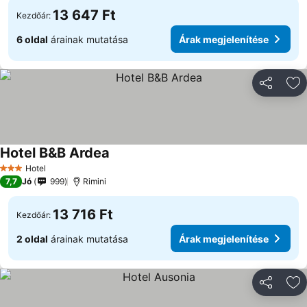
13 647 Ft
Kezdőár:
6 oldal
árainak mutatása
Árak megjelenítése
Megosztá
Ho
Hotel B&B Ardea
Hotel
3 Kategória
7,7
Jó
999
Rimini
13 716 Ft
Kezdőár:
2 oldal
árainak mutatása
Árak megjelenítése
Megosztá
Ho