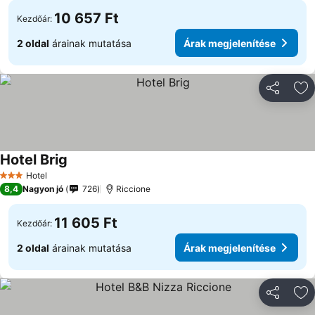
10 657 Ft
Kezdőár:
2 oldal
árainak mutatása
Árak megjelenítése
Megosztá
Ho
Hotel Brig
Hotel
3 Kategória
8,4
Nagyon jó
726
Riccione
11 605 Ft
Kezdőár:
2 oldal
árainak mutatása
Árak megjelenítése
Megosztá
Ho