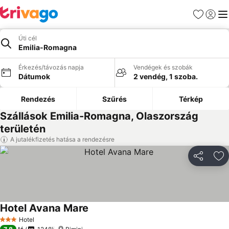
Kedvencek
Bejelen
Me
Úti cél
Emilia-Romagna
Érkezés/távozás napja
Vendégek és szobák
Dátumok
2 vendég, 1 szoba.
Rendezés
Szűrés
Térkép
Szállások Emilia-Romagna, Olaszország
területén
A jutalékfizetés hatása a rendezésre
Megosztá
Ho
Hotel Avana Mare
Hotel
3 Kategória