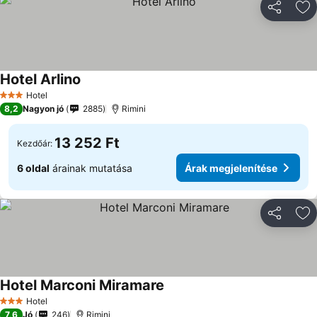
Megosztá
Ho
Hotel Arlino
Hotel
3 Kategória
8,2
Nagyon jó
2885
Rimini
13 252 Ft
Kezdőár:
6 oldal
árainak mutatása
Árak megjelenítése
Megosztá
Ho
Hotel Marconi Miramare
Hotel
3 Kategória
7,6
Jó
246
Rimini