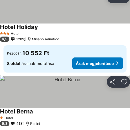
Megosztá
Ho
Hotel Holiday
Hotel
3 Kategória
6,9
1289
Misano Adriatico
10 552 Ft
Kezdőár:
8 oldal
árainak mutatása
Árak megjelenítése
Megosztá
Ho
Hotel Berna
Hotel
1 Kategória
6,8
418
Rimini