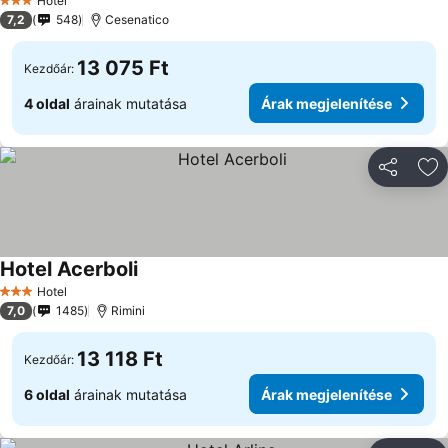
Hotel
3 Kategória
7,2
548
Cesenatico
13 075 Ft
Kezdőár:
4 oldal
árainak mutatása
Árak megjelenítése
Megosztá
Ho
Hotel Acerboli
Hotel
3 Kategória
7,0
1485
Rimini
13 118 Ft
Kezdőár:
6 oldal
árainak mutatása
Árak megjelenítése