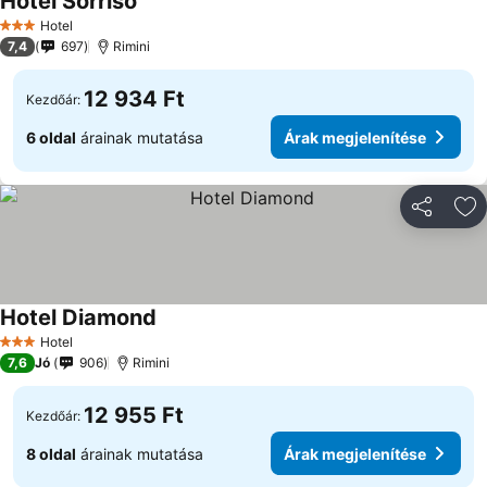
Hotel Sorriso
Hotel
3 Kategória
7,4
697
Rimini
12 934 Ft
Kezdőár:
6 oldal
árainak mutatása
Árak megjelenítése
Megosztá
Ho
Hotel Diamond
Hotel
3 Kategória
7,6
Jó
906
Rimini
12 955 Ft
Kezdőár:
8 oldal
árainak mutatása
Árak megjelenítése