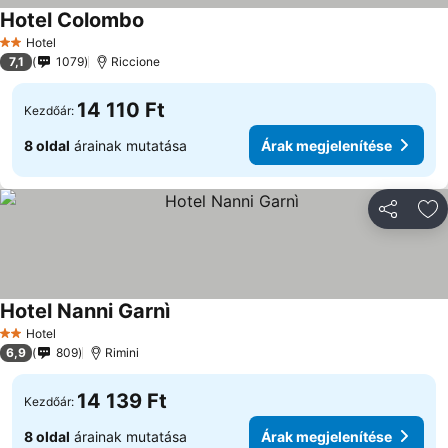
Hotel Colombo
Hotel
2 Kategória
7,1
1079
Riccione
14 110 Ft
Kezdőár:
8 oldal
árainak mutatása
Árak megjelenítése
Megosztá
Ho
Hotel Nanni Garnì
Hotel
2 Kategória
6,9
809
Rimini
14 139 Ft
Kezdőár:
8 oldal
árainak mutatása
Árak megjelenítése