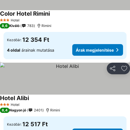
Color Hotel Rimini
Hotel
3 Kategória
8,6
Kiváló
783
Rimini
12 354 Ft
Kezdőár:
4 oldal
árainak mutatása
Árak megjelenítése
Megosztá
Ho
Hotel Alibi
Hotel
3 Kategória
8,4
Nagyon jó
2401
Rimini
12 517 Ft
Kezdőár: