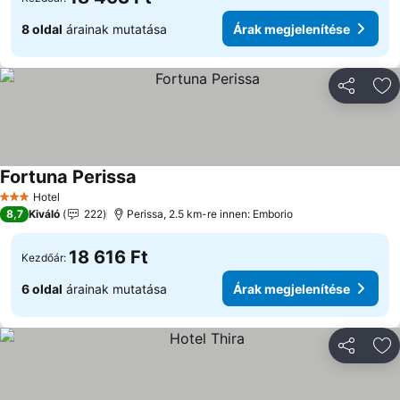
8 oldal
árainak mutatása
Árak megjelenítése
Megosztá
Ho
Fortuna Perissa
Hotel
3 Kategória
8,7
Kiváló
222
Perissa, 2.5 km-re innen: Emborio
18 616 Ft
Kezdőár:
6 oldal
árainak mutatása
Árak megjelenítése
Megosztá
Ho