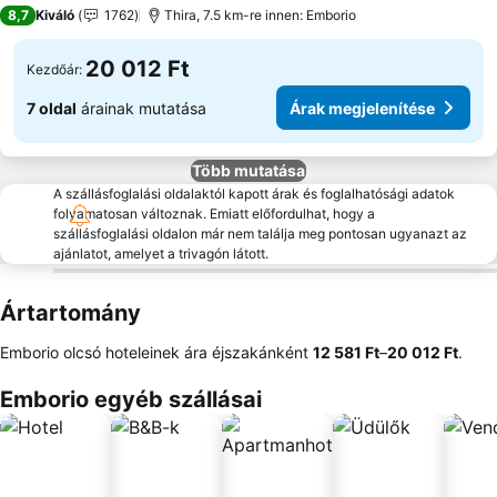
2 Kategória
8,7
Kiváló
1762
Thira, 7.5 km-re innen: Emborio
20 012 Ft
Kezdőár:
7 oldal
árainak mutatása
Árak megjelenítése
Több mutatása
A szállásfoglalási oldalaktól kapott árak és foglalhatósági adatok
folyamatosan változnak. Emiatt előfordulhat, hogy a
szállásfoglalási oldalon már nem találja meg pontosan ugyanazt az
ajánlatot, amelyet a trivagón látott.
Ártartomány
Emborio olcsó hoteleinek ára éjszakánként
‎12 581 Ft
–
‎20 012 Ft
.
Emborio egyéb szállásai