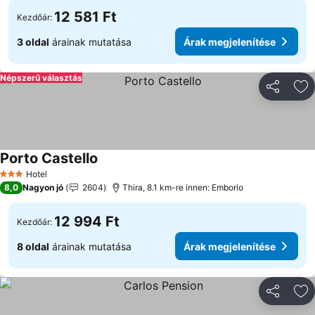
12 581 Ft
Kezdőár:
3 oldal
árainak mutatása
Árak megjelenítése
Népszerű választás
Megosztá
Ho
Porto Castello
Hotel
3 Kategória
8,0
Nagyon jó
2604
Thira, 8.1 km-re innen: Emborio
12 994 Ft
Kezdőár:
8 oldal
árainak mutatása
Árak megjelenítése
Megosztá
Ho