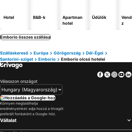
Hotel
B&B-k
Apartman
Üdülők
Vend
hotel
z
Emborio összes szállása
Szálláskereső
Európa
Görögország
Dél-Égei
Santorini-sziget
Emborio
Emborio olcsó hotelei
Facebook
Twitter
Insta
Yo
Válasszon országot
Hozzáadás a Google-hoz
Könnyen megtalálhatja
eredményeinket: adja hozzá a trivagót
preferált forrásként a Google-höz.
Vállalat