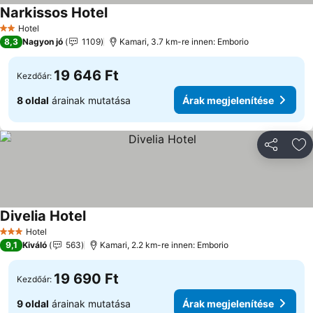
Narkissos Hotel
Hotel
2 Kategória
8,3
Nagyon jó
1109
Kamari, 3.7 km-re innen: Emborio
19 646 Ft
Kezdőár:
8 oldal
árainak mutatása
Árak megjelenítése
Megosztá
Ho
Divelia Hotel
Hotel
3 Kategória
9,1
Kiváló
563
Kamari, 2.2 km-re innen: Emborio
19 690 Ft
Kezdőár:
9 oldal
árainak mutatása
Árak megjelenítése