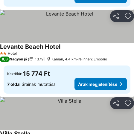
Megosztá
Ho
Levante Beach Hotel
Hotel
2 Kategória
8,3
Nagyon jó
1379
Kamari, 4.4 km-re innen: Emborio
15 774 Ft
Kezdőár:
7 oldal
árainak mutatása
Árak megjelenítése
Megosztá
Ho
Villa Stella