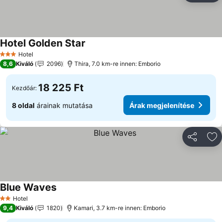
Hotel Golden Star
Hotel
3 Kategória
8,6
Kiváló
2096
Thira, 7.0 km-re innen: Emborio
18 225 Ft
Kezdőár:
8 oldal
árainak mutatása
Árak megjelenítése
Megosztá
Ho
Blue Waves
Hotel
2 Kategória
9,4
Kiváló
1820
Kamari, 3.7 km-re innen: Emborio