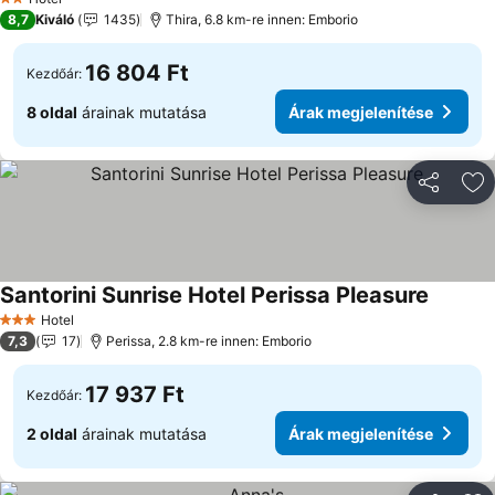
2 Kategória
8,7
Kiváló
1435
Thira, 6.8 km-re innen: Emborio
16 804 Ft
Kezdőár:
8 oldal
árainak mutatása
Árak megjelenítése
Megosztá
Ho
Santorini Sunrise Hotel Perissa Pleasure
Hotel
3 Kategória
7,3
17
Perissa, 2.8 km-re innen: Emborio
17 937 Ft
Kezdőár:
2 oldal
árainak mutatása
Árak megjelenítése