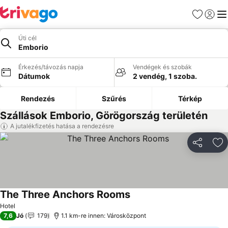
Kedvencek
Bejelen
Me
Úti cél
Emborio
Érkezés/távozás napja
Vendégek és szobák
Dátumok
2 vendég, 1 szoba.
Rendezés
Szűrés
Térkép
Szállások Emborio, Görögország területén
A jutalékfizetés hatása a rendezésre
Megosztá
Ho
The Three Anchors Rooms
Hotel
7,6
Jó
179
1.1 km-re innen: Városközpont