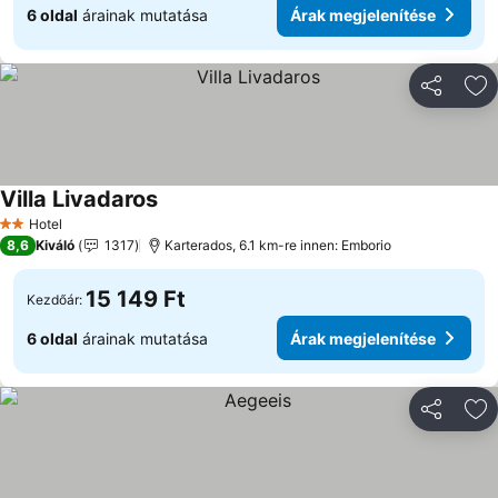
6 oldal
árainak mutatása
Árak megjelenítése
Megosztá
Ho
Villa Livadaros
Hotel
2 Kategória
8,6
Kiváló
1317
Karterados, 6.1 km-re innen: Emborio
15 149 Ft
Kezdőár:
6 oldal
árainak mutatása
Árak megjelenítése
Megosztá
Ho