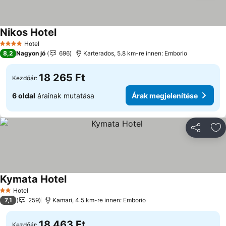
Nikos Hotel
Hotel
4 Kategória
8,2
Nagyon jó
696
Karterados, 5.8 km-re innen: Emborio
18 265 Ft
Kezdőár:
6 oldal
árainak mutatása
Árak megjelenítése
Megosztá
Ho
Kymata Hotel
Hotel
2 Kategória
7,1
259
Kamari, 4.5 km-re innen: Emborio
18 463 Ft
Kezdőár: