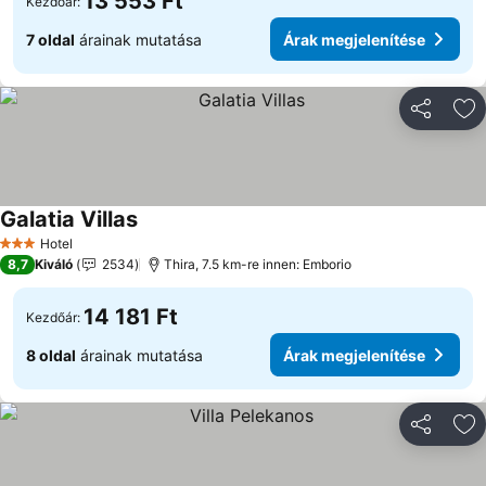
13 553 Ft
Kezdőár:
7 oldal
árainak mutatása
Árak megjelenítése
Megosztá
Ho
Galatia Villas
Hotel
3 Kategória
8,7
Kiváló
2534
Thira, 7.5 km-re innen: Emborio
14 181 Ft
Kezdőár:
8 oldal
árainak mutatása
Árak megjelenítése
Megosztá
Ho