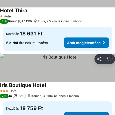
Hotel Thira
Hotel
1 Kategória
8,9
Kiváló
1199
Thira, 7.5 km-re innen: Emborio
18 631 Ft
Kezdőár:
5 oldal
árainak mutatása
Árak megjelenítése
Megosztá
Ho
Iris Boutique Hotel
Hotel
3 Kategória
7,6
Jó
660
Kamari, 3.9 km-re innen: Emborio
18 759 Ft
Kezdőár: