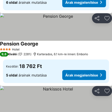
6 oldal
árainak mutatása
Árak megjelenítése
Megosztá
Ho
Pension George
Hotel
4 Kategória
9,6
Kiváló
2281
Karterados, 6.1 km-re innen: Emborio
18 762 Ft
Kezdőár:
5 oldal
árainak mutatása
Árak megjelenítése
Megosztá
Ho