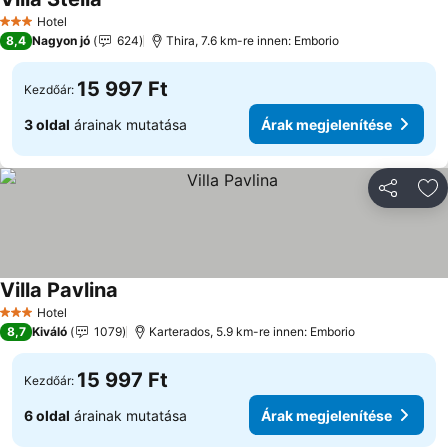
Hotel
3 Kategória
8,4
Nagyon jó
624
Thira, 7.6 km-re innen: Emborio
15 997 Ft
Kezdőár:
3 oldal
árainak mutatása
Árak megjelenítése
Megosztá
Ho
Villa Pavlina
Hotel
3 Kategória
8,7
Kiváló
1079
Karterados, 5.9 km-re innen: Emborio
15 997 Ft
Kezdőár:
6 oldal
árainak mutatása
Árak megjelenítése