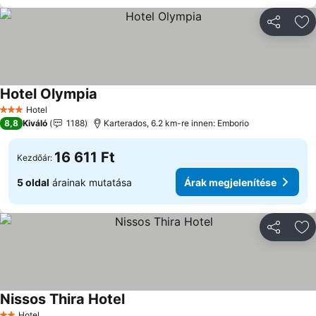
Megosztá
Ho
Hotel Olympia
Hotel
3 Kategória
8,8
Kiváló
1188
Karterados, 6.2 km-re innen: Emborio
16 611 Ft
Kezdőár:
5 oldal
árainak mutatása
Árak megjelenítése
Megosztá
Ho
Nissos Thira Hotel
Hotel