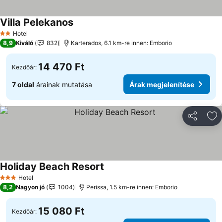
Villa Pelekanos
Hotel
2 Kategória
8,9
Kiváló
832
Karterados, 6.1 km-re innen: Emborio
14 470 Ft
Kezdőár:
7 oldal
árainak mutatása
Árak megjelenítése
Megosztá
Ho
Holiday Beach Resort
Hotel
3 Kategória
8,2
Nagyon jó
1004
Perissa, 1.5 km-re innen: Emborio
15 080 Ft
Kezdőár: