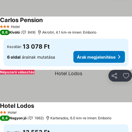
Carlos Pension
Hotel
3 Kategória
8,6
Kiváló
849
Akrotiri, 4.1 km-re innen: Emborio
13 078 Ft
Kezdőár:
6 oldal
árainak mutatása
Árak megjelenítése
Népszerű választás
Megosztá
Ho
Hotel Lodos
Hotel
2 Kategória
8,4
Nagyon jó
1662
Karterados, 6.0 km-re innen: Emborio