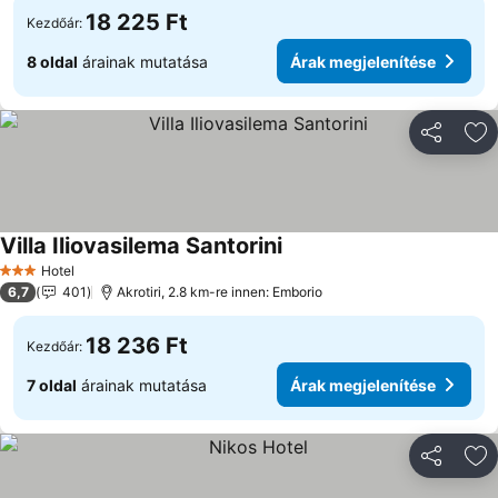
18 225 Ft
Kezdőár:
8 oldal
árainak mutatása
Árak megjelenítése
Megosztá
Ho
Villa Iliovasilema Santorini
Hotel
3 Kategória
6,7
401
Akrotiri, 2.8 km-re innen: Emborio
18 236 Ft
Kezdőár:
7 oldal
árainak mutatása
Árak megjelenítése
Megosztá
Ho