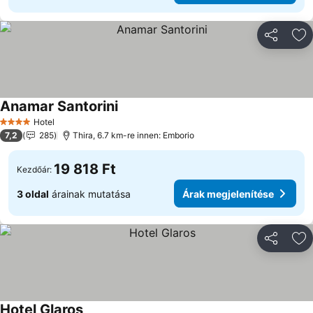
Megosztá
Ho
Anamar Santorini
Hotel
4 Kategória
7,2
285
Thira, 6.7 km-re innen: Emborio
19 818 Ft
Kezdőár:
3 oldal
árainak mutatása
Árak megjelenítése
Megosztá
Ho
Hotel Glaros