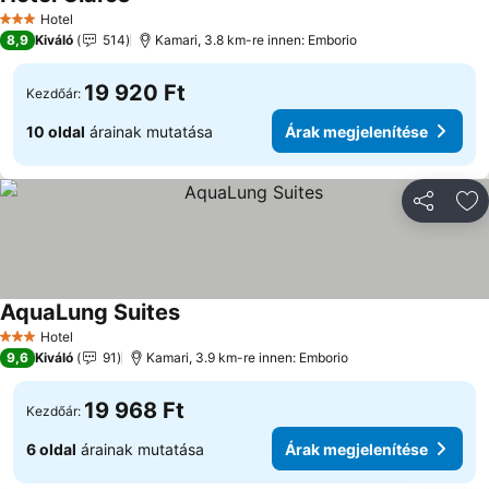
Hotel
3 Kategória
8,9
Kiváló
514
Kamari, 3.8 km-re innen: Emborio
19 920 Ft
Kezdőár:
10 oldal
árainak mutatása
Árak megjelenítése
Megosztá
Ho
AquaLung Suites
Hotel
3 Kategória
9,6
Kiváló
91
Kamari, 3.9 km-re innen: Emborio
19 968 Ft
Kezdőár:
6 oldal
árainak mutatása
Árak megjelenítése