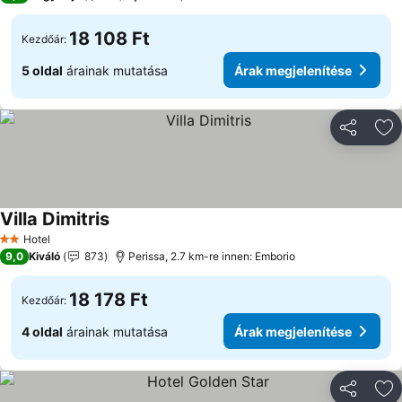
18 108 Ft
Kezdőár:
5 oldal
árainak mutatása
Árak megjelenítése
Megosztá
Ho
Villa Dimitris
Hotel
2 Kategória
9,0
Kiváló
873
Perissa, 2.7 km-re innen: Emborio
18 178 Ft
Kezdőár:
4 oldal
árainak mutatása
Árak megjelenítése
Megosztá
Ho