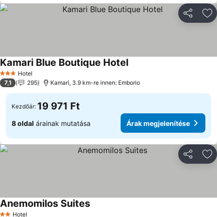
Megosztá
Ho
Kamari Blue Boutique Hotel
Hotel
3 Kategória
7,1
295
Kamari, 3.9 km-re innen: Emborio
19 971 Ft
Kezdőár:
8 oldal
árainak mutatása
Árak megjelenítése
Megosztá
Ho
Anemomilos Suites
Hotel