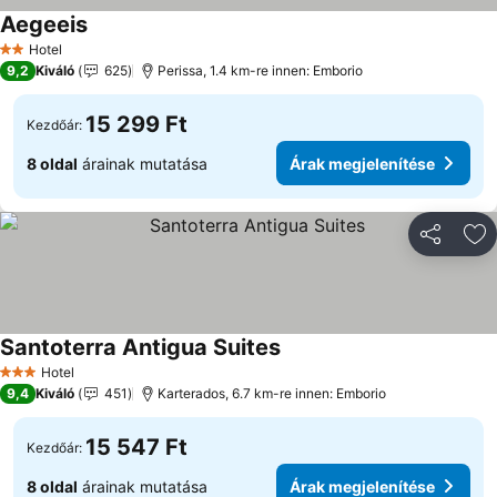
Aegeeis
Hotel
2 Kategória
9,2
Kiváló
625
Perissa, 1.4 km-re innen: Emborio
15 299 Ft
Kezdőár:
8 oldal
árainak mutatása
Árak megjelenítése
Megosztá
Ho
Santoterra Antigua Suites
Hotel
3 Kategória
9,4
Kiváló
451
Karterados, 6.7 km-re innen: Emborio
15 547 Ft
Kezdőár:
8 oldal
árainak mutatása
Árak megjelenítése