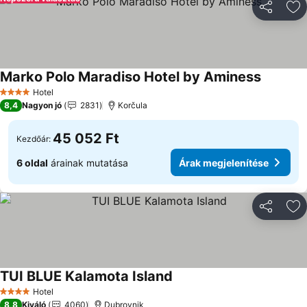
Megosztá
Ho
Marko Polo Maradiso Hotel by Aminess
Árak meg
Hotel
4 Kategória
8,4
Nagyon jó
2831
Korčula
45 052 Ft
Kezdőár:
6 oldal
árainak mutatása
Árak megjelenítése
Megosztá
Ho
TUI BLUE Kalamota Island
Árak megjelenítése
Hotel
4 Kategória
8,8
Kiváló
4060
Dubrovnik