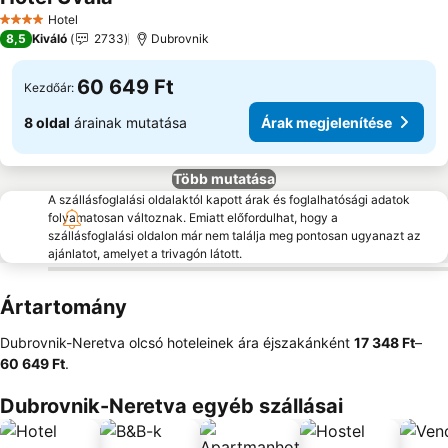
Árak megjelenítése
Hotel
4 Kategória
8,5
Kiváló
2733
Dubrovnik
60 649 Ft
Kezdőár:
8 oldal
árainak mutatása
Árak megjelenítése
Több mutatása
A szállásfoglalási oldalaktól kapott árak és foglalhatósági adatok
folyamatosan változnak. Emiatt előfordulhat, hogy a
szállásfoglalási oldalon már nem találja meg pontosan ugyanazt az
ajánlatot, amelyet a trivagón látott.
Ártartomány
Dubrovnik-Neretva olcsó hoteleinek ára éjszakánként
‎17 348 Ft
–
60 649 Ft
.
Dubrovnik-Neretva egyéb szállásai