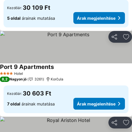
30 109 Ft
Kezdőár:
5 oldal
árainak mutatása
Árak megjelenítése
Megosztá
Ho
Port 9 Apartments
Árak megjelenítése
Hotel
4 Kategória
8,2
Nagyon jó
3261
Korčula
30 603 Ft
Kezdőár:
7 oldal
árainak mutatása
Árak megjelenítése
Megosztá
Ho