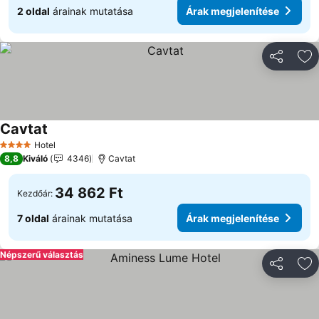
2 oldal
árainak mutatása
Árak megjelenítése
Megosztá
Ho
Cavtat
Árak megjelenítése
Hotel
4 Kategória
8,8
Kiváló
4346
Cavtat
34 862 Ft
Kezdőár:
7 oldal
árainak mutatása
Árak megjelenítése
Népszerű választás
Megosztá
Ho