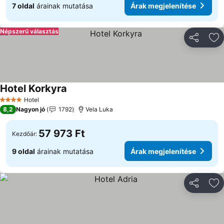
7 oldal
árainak mutatása
Árak megjelenítése
Népszerű választás
Megosztá
Ho
Hotel Korkyra
Árak megjelenítése
Hotel
4 Kategória
8,2
Nagyon jó
1792
Vela Luka
57 973 Ft
Kezdőár:
9 oldal
árainak mutatása
Árak megjelenítése
Megosztá
Ho