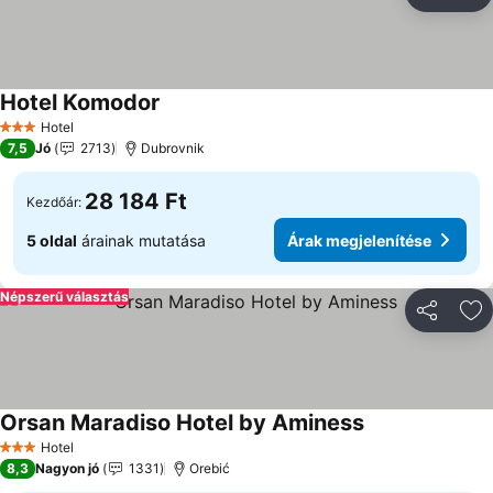
Megosztá
Ho
Hotel Komodor
Árak megjelenítése
Hotel
3 Kategória
7,5
Jó
2713
Dubrovnik
28 184 Ft
Kezdőár:
5 oldal
árainak mutatása
Árak megjelenítése
Népszerű választás
Megosztá
Ho
Orsan Maradiso Hotel by Aminess
Árak megjelení
Hotel
3 Kategória
8,3
Nagyon jó
1331
Orebić