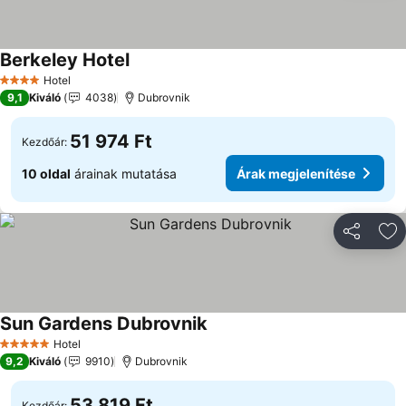
Berkeley Hotel
Árak megjelenítése
Hotel
4 Kategória
9,1
Kiváló
4038
Dubrovnik
51 974 Ft
Kezdőár:
10 oldal
árainak mutatása
Árak megjelenítése
Megosztá
Ho
Sun Gardens Dubrovnik
Árak megjelenítése
Hotel
5 Kategória
9,2
Kiváló
9910
Dubrovnik
53 819 Ft
Kezdőár: