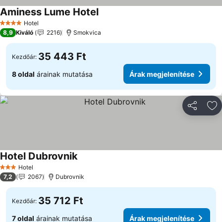
Aminess Lume Hotel
Árak megjelenítése
Hotel
4 Kategória
8,9
Kiváló
2216
Smokvica
35 443 Ft
Kezdőár:
8 oldal
árainak mutatása
Árak megjelenítése
Megosztá
Ho
Hotel Dubrovnik
Árak megjelenítése
Hotel
3 Kategória
7,2
2067
Dubrovnik
35 712 Ft
Kezdőár:
7 oldal
árainak mutatása
Árak megjelenítése