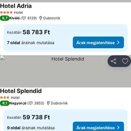
Hotel Adria
Árak megjelenítése
Hotel
4 Kategória
8,7
Kiváló
6129
Dubrovnik
58 783 Ft
Kezdőár:
7 oldal
árainak mutatása
Árak megjelenítése
Megosztá
Ho
Hotel Splendid
Árak megjelenítése
Hotel
3 Kategória
8,1
Nagyon jó
3853
Dubrovnik
59 738 Ft
Kezdőár:
9 oldal
árainak mutatása
Árak megjelenítése