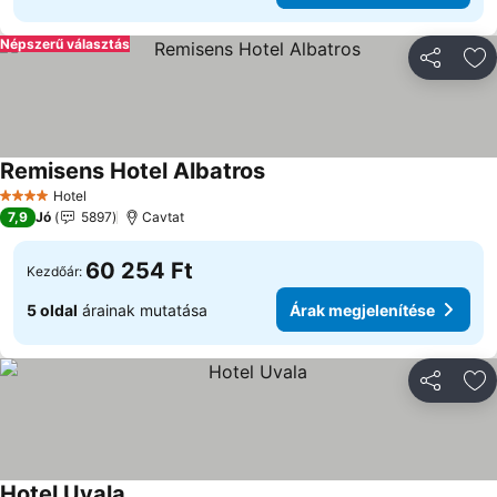
Népszerű választás
Megosztá
Ho
Remisens Hotel Albatros
Árak megjelenítése
Hotel
4 Kategória
7,9
Jó
5897
Cavtat
60 254 Ft
Kezdőár:
5 oldal
árainak mutatása
Árak megjelenítése
Megosztá
Ho
Hotel Uvala