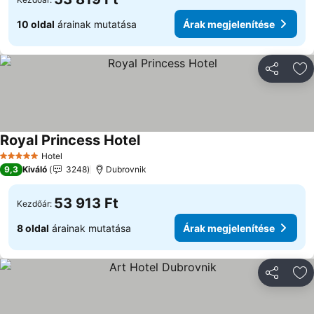
10 oldal
árainak mutatása
Árak megjelenítése
Megosztá
Ho
Royal Princess Hotel
Árak megjelenítése
Hotel
5 Kategória
9,3
Kiváló
3248
Dubrovnik
53 913 Ft
Kezdőár:
8 oldal
árainak mutatása
Árak megjelenítése
Megosztá
Ho