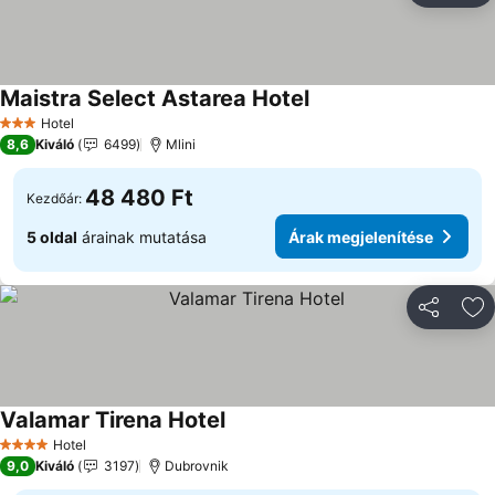
Maistra Select Astarea Hotel
Árak megjelenítése
Hotel
3 Kategória
8,6
Kiváló
6499
Mlini
48 480 Ft
Kezdőár:
5 oldal
árainak mutatása
Árak megjelenítése
Megosztá
Ho
Valamar Tirena Hotel
Árak megjelenítése
Hotel
4 Kategória
9,0
Kiváló
3197
Dubrovnik