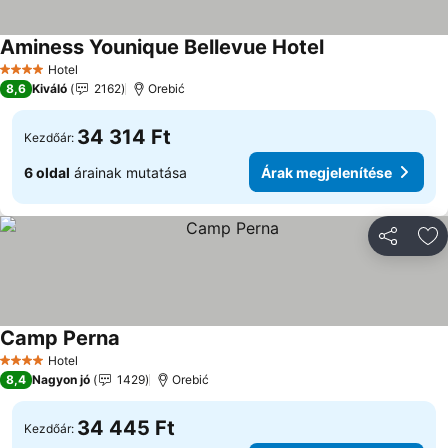
Aminess Younique Bellevue Hotel
Árak megjelenít
Hotel
4 Kategória
8,6
Kiváló
2162
Orebić
34 314 Ft
Kezdőár:
6 oldal
árainak mutatása
Árak megjelenítése
Megosztá
Ho
Camp Perna
Árak megjelenítése
Hotel
4 Kategória
8,4
Nagyon jó
1429
Orebić
34 445 Ft
Kezdőár: