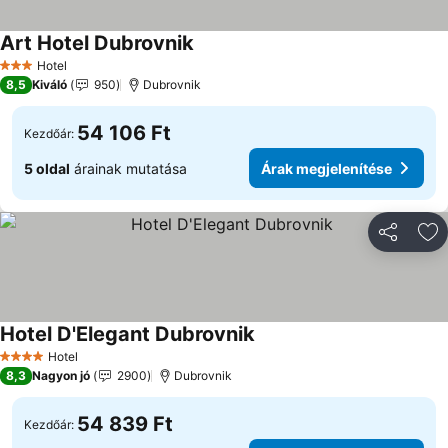
Art Hotel Dubrovnik
Árak megjelenítése
Hotel
3 Kategória
8,5
Kiváló
950
Dubrovnik
54 106 Ft
Kezdőár:
5 oldal
árainak mutatása
Árak megjelenítése
Megosztá
Ho
Hotel D'Elegant Dubrovnik
Árak megjelenítése
Hotel
4 Kategória
8,3
Nagyon jó
2900
Dubrovnik
54 839 Ft
Kezdőár: