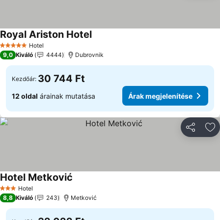
Royal Ariston Hotel
Árak megjelenítése
Hotel
5 Kategória
9,0
Kiváló
4444
Dubrovnik
30 744 Ft
Kezdőár:
12 oldal
árainak mutatása
Árak megjelenítése
Megosztá
Ho
Hotel Metković
Árak megjelenítése
Hotel
3 Kategória
8,8
Kiváló
243
Metković