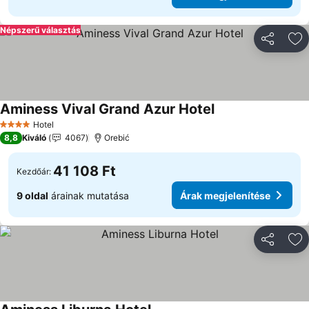
Népszerű választás
Megosztá
Ho
Aminess Vival Grand Azur Hotel
Árak megjelenítés
Hotel
4 Kategória
8,8
Kiváló
4067
Orebić
41 108 Ft
Kezdőár:
9 oldal
árainak mutatása
Árak megjelenítése
Megosztá
Ho