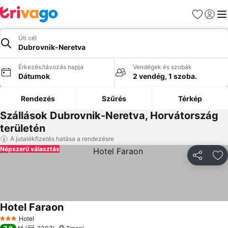
Kedvencek
Bejelen
Me
Úti cél
Dubrovnik-Neretva
Érkezés/távozás napja
Vendégek és szobák
Dátumok
2 vendég, 1 szoba.
Rendezés
Szűrés
Térkép
Szállások Dubrovnik-Neretva, Horvátország
területén
A jutalékfizetés hatása a rendezésre
Népszerű választás
Megosztá
Ho
Hotel Faraon
Árak megjelenítése
Hotel
3 Kategória