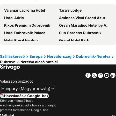
Valamar Lacroma Hotel
Tara's Lodge
Hotel Adria
Aminess Vival Grand Azur Hotel
Rixos Premium Dubrovnik
Orsan Maradiso Hotel by Aminess
Hotel Dubrovnik Palace
Sun Gardens Dubrovnik
Hotel Royal Neptun
Grand Hotel Park
Villa Antea
Villa Amfora
Hilton Imperial Dubrovnik
Villa Doris
Szálláskereső
Európa
Horvátország
Dubrovnik-Neretva
Dubrovnik-Neretva olcsó hotelei
Sunny Dubrovnik by Valamar
Hotel More
Hotel Vis
Hotel D'Elegant Dubrovnik
Facebook
Twitter
Insta
Yo
Aminess Lume Hotel
Hotel Bozica
Válasszon országot
President Hotel, Valamar Collection
Port 9 Apartments
Hotel Croatia
Remisens Hotel Epidaurus
Hozzáadás a Google-hoz
Admiral Grand Hotel
Hotel Faraon
Könnyen megtalálhatja
eredményeinket: adja hozzá a trivagót
Apartmani Monaco
Hotel Osmine
preferált forrásként a Google-höz.
Vállalat
Rooms Mozara
Berkeley Hotel