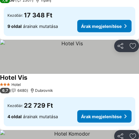
7,8
Jó
2307
Trpanj
17 348 Ft
Kezdőár:
9 oldal
árainak mutatása
Árak megjelenítése
Megosztá
Ho
Hotel Vis
Árak megjelenítése
Hotel
3 Kategória
6,7
6480
Dubrovnik
22 729 Ft
Kezdőár:
4 oldal
árainak mutatása
Árak megjelenítése