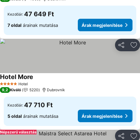
47 649 Ft
Kezdőár:
7 oldal
árainak mutatása
Árak megjelenítése
Megosztá
Ho
Hotel More
Árak megjelenítése
Hotel
5 Kategória
9,2
Kiváló
5220
Dubrovnik
47 710 Ft
Kezdőár:
5 oldal
árainak mutatása
Árak megjelenítése
Népszerű választás
Megosztá
Ho