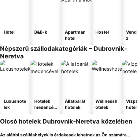
Hotel
B&B-k
Apartman
Hostel
Vend
hotel
z
Népszerű szállodakategóriák – Dubrovnik-
Neretva
Luxushote
Hotelek
Állatbarát
Wellnessh
Vízpa
lek
medencév
hotelek
otelek
hote
el
Olcsó hotelek Dubrovnik-Neretva közelében
Az alábbi szálláshelyek is érdekesek lehetnek az Ön számára...