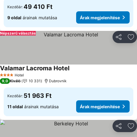
49 410 Ft
Kezdőár:
9 oldal
árainak mutatása
Árak megjelenítése
Népszerű választás
Megosztá
Ho
Valamar Lacroma Hotel
Árak megjelenítése
Hotel
4 Kategória
9,0
Kiváló
10 331
Dubrovnik
51 963 Ft
Kezdőár:
11 oldal
árainak mutatása
Árak megjelenítése
Megosztá
Ho