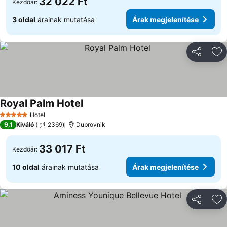
32 022 Ft
Kezdőár:
3 oldal
árainak mutatása
Árak megjelenítése
Megosztá
Ho
Royal Palm Hotel
Árak megjelenítése
Hotel
5 Kategória
9,1
Kiváló
2369
Dubrovnik
33 017 Ft
Kezdőár:
10 oldal
árainak mutatása
Árak megjelenítése
Megosztá
Ho