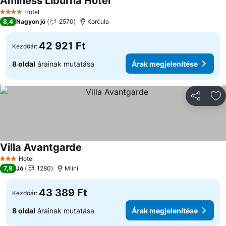
Aminess Liburna Hotel
Árak megjelenítése
Hotel
4 Kategória
8,4
Nagyon jó
2570
Korčula
42 921 Ft
Kezdőár:
8 oldal
árainak mutatása
Árak megjelenítése
Megosztá
Ho
Villa Avantgarde
Árak megjelenítése
Hotel
3 Kategória
7,8
Jó
1280
Mlini
43 389 Ft
Kezdőár:
8 oldal
árainak mutatása
Árak megjelenítése