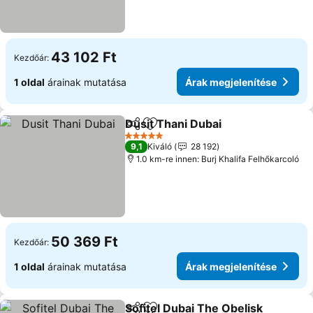
43 102 Ft
Kezdőár:
1 oldal
árainak mutatása
Árak megjelenítése
Dusit Thani Dubai
Megosztás
Hozzáadás a kedvencekhez
Árak meg
5 Kategória
9,1
Kiváló
28 192
1.0 km-re innen: Burj Khalifa Felhőkarcoló
50 369 Ft
Kezdőár:
1 oldal
árainak mutatása
Árak megjelenítése
Sofitel Dubai The Obelisk