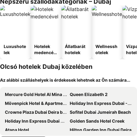
Népszerű szállodakategóriák – Dubaj
Luxushote
Hotelek
Állatbarát
Wellnessh
Vízpa
lek
medencév
hotelek
otelek
hote
el
Olcsó hotelek Dubaj közelében
Az alábbi szálláshelyek is érdekesek lehetnek az Ön számára...
Mercure Gold Hotel Al Mina Road Dubai
Queen Elizabeth 2
Mövenpick Hotel & Apartments Bur Dubai
Holiday Inn Express Dubai - Safa Park By Ihg
Crowne Plaza Dubai Deira by IHG
Sofitel Dubai Jumeirah Beach
Holiday Inn Express Dubai Airport By Ihg
Golden Sands Hotel Creek
Atana Hotel
Hilton Garden Inn Dubai Deira