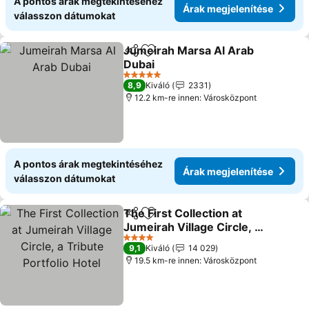
A pontos árak megtekintéséhez
Árak megjelenítése
válasszon dátumokat
Jumeirah Marsa Al Arab
Megosztás
Hozzáadás a kedvencekhez
Dubai
Árak megjelenítése
5 Kategória
8,9
Kiváló
2331
12.2 km-re innen: Városközpont
A pontos árak megtekintéséhez
Árak megjelenítése
válasszon dátumokat
The First Collection at
Megosztás
Hozzáadás a kedvencekhez
Jumeirah Village Circle, a
Tribute Portfolio Hotel
Árak megjelenítése
4 Kategória
9,1
Kiváló
14 029
19.5 km-re innen: Városközpont