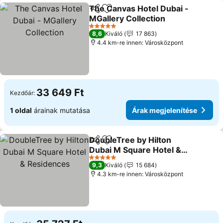
The Canvas Hotel Dubai -
Megosztás
Hozzáadás a kedvencekhez
MGallery Collection
Árak megjelenítése
5 Kategória
8,6
Kiváló
17 863
4.4 km-re innen: Városközpont
33 649 Ft
Kezdőár:
1 oldal
árainak mutatása
Árak megjelenítése
DoubleTree by Hilton
Megosztás
Hozzáadás a kedvencekhez
Dubai M Square Hotel &
Residences
Árak megjelenítése
5 Kategória
9,3
Kiváló
15 684
4.3 km-re innen: Városközpont