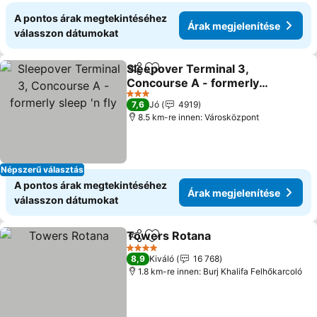
A pontos árak megtekintéséhez
Árak megjelenítése
válasszon dátumokat
Sleepover Terminal 3,
Megosztás
Hozzáadás a kedvencekhez
Concourse A - formerly
sleep 'n fly
Árak megjelenítése
3 Kategória
7,6
Jó
4919
8.5 km-re innen: Városközpont
Népszerű választás
A pontos árak megtekintéséhez
Árak megjelenítése
válasszon dátumokat
Towers Rotana
Megosztás
Hozzáadás a kedvencekhez
Árak megje
4 Kategória
8,9
Kiváló
16 768
1.8 km-re innen: Burj Khalifa Felhőkarcoló