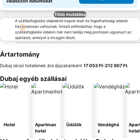
válasszon dátumokat
Több mutatása
A szállásfoglalási oldalaktól kapott árak és foglalhatósági adatok
folyamatosan változnak. Emiatt előfordulhat, hogy a
szállásfoglalási oldalon már nem találja meg pontosan ugyanazt az
ajánlatot, amelyet a trivagón látott.
Ártartomány
Dubaj olcsó hoteleinek ára éjszakánként
‎17 053 Ft
–
‎212 907 Ft
.
Dubaj egyéb szállásai
Hotel
Apartman
Üdülők
Vendéghá
Apar
hotel
z
hotel