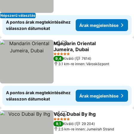
Népszerű választás
A pontos árak megtekintéséhez
Árak megjelenítése
válasszon dátumokat
Mandarin Oriental
Megosztás
Hozzáadás a kedvencekhez
Jumeira, Dubai
Árak megjelenítése
5 Kategória
9,4
Kiváló
7614
3.1 km-re innen: Városközpont
A pontos árak megtekintéséhez
Árak megjelenítése
válasszon dátumokat
Voco Dubai By Ihg
Megosztás
Hozzáadás a kedvencekhez
Árak meg
5 Kategória
9,1
Kiváló
29 204
2.5 km-re innen: Jumeirah Strand