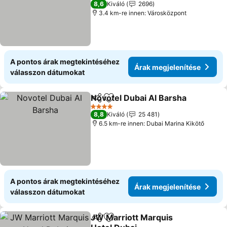
8,6
Kiváló
2696
3.4 km-re innen: Városközpont
A pontos árak megtekintéséhez
Árak megjelenítése
válasszon dátumokat
Novotel Dubai Al Barsha
Megosztás
Hozzáadás a kedvencekhez
Ár
4 Kategória
8,8
Kiváló
25 481
6.5 km-re innen: Dubai Marina Kikötő
A pontos árak megtekintéséhez
Árak megjelenítése
válasszon dátumokat
JW Marriott Marquis
Megosztás
Hozzáadás a kedvencekhez