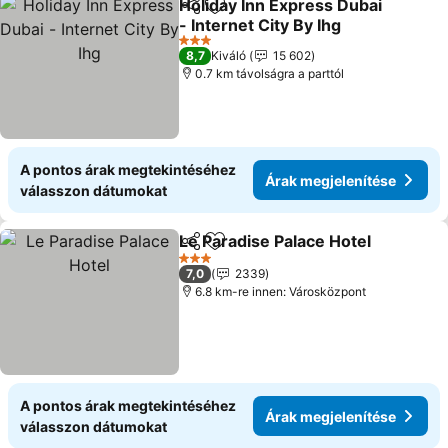
Holiday Inn Express Dubai
Megosztás
Hozzáadás a kedvencekhez
- Internet City By Ihg
Árak megjelenítése
3 Kategória
8,7
Kiváló
15 602
0.7 km távolságra a parttól
A pontos árak megtekintéséhez
Árak megjelenítése
válasszon dátumokat
Le Paradise Palace Hotel
Megosztás
Hozzáadás a kedvencekhez
Á
3 Kategória
7,0
2339
6.8 km-re innen: Városközpont
A pontos árak megtekintéséhez
Árak megjelenítése
válasszon dátumokat