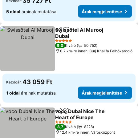
35 727 Ft
Kezdőár:
5 oldal
árainak mutatása
Árak megjelenítése
Swissôtel Al Murooj
Megosztás
Hozzáadás a kedvencekhez
Dubai
Árak megjelenítése
5 Kategória
9,0
Kiváló
50 752
0.7 km-re innen: Burj Khalifa Felhőkarcoló
43 059 Ft
Kezdőár:
1 oldal
árainak mutatása
Árak megjelenítése
voco Dubai Nice The
Megosztás
Hozzáadás a kedvencekhez
Heart of Europe
Árak megjelenítése
5 Kategória
8,7
Kiváló
8228
12.4 km-re innen: Városközpont