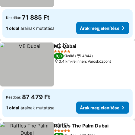
71 885 Ft
Kezdőár:
1 oldal
árainak mutatása
Árak megjelenítése
ME Dubai
Megosztás
Hozzáadás a kedvencekhez
Árak megjeleníté
5 Kategória
9,0
Kiváló
4844
3.4 km-re innen: Városközpont
87 479 Ft
Kezdőár:
1 oldal
árainak mutatása
Árak megjelenítése
Raffles The Palm Dubai
Megosztás
Hozzáadás a kedvencekhez
Ára
5 Kategória