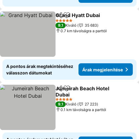
Grand Hyatt Dubai
Megosztás
Hozzáadás a kedvencekhez
Árak me
5 Kategória
9,1
Kiváló
35 683
0.7 km távolságra a parttól
A pontos árak megtekintéséhez
Árak megjelenítése
válasszon dátumokat
Jumeirah Beach Hotel
Megosztás
Hozzáadás a kedvencekhez
Dubai
Árak megjelenítése
5 Kategória
9,1
Kiváló
27 223
0.1 km távolságra a parttól