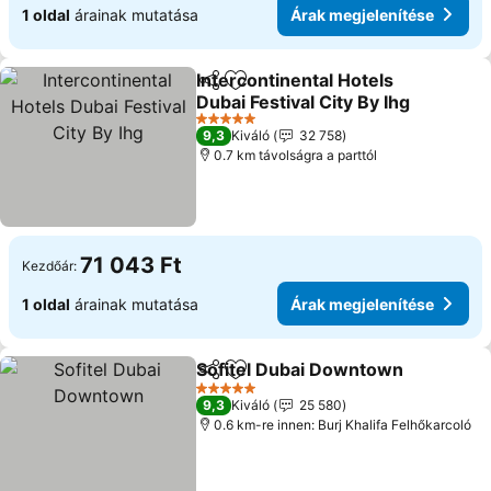
1 oldal
árainak mutatása
Árak megjelenítése
Intercontinental Hotels
Megosztás
Hozzáadás a kedvencekhez
Dubai Festival City By Ihg
Árak megjelenítése
5 Kategória
9,3
Kiváló
32 758
0.7 km távolságra a parttól
71 043 Ft
Kezdőár:
1 oldal
árainak mutatása
Árak megjelenítése
Sofitel Dubai Downtown
Megosztás
Hozzáadás a kedvencekhez
Ár
5 Kategória
9,3
Kiváló
25 580
0.6 km-re innen: Burj Khalifa Felhőkarcoló