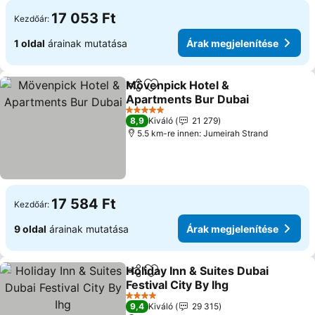
17 053 Ft
Kezdőár:
1 oldal
árainak mutatása
Árak megjelenítése
Mövenpick Hotel &
Megosztás
Hozzáadás a kedvencekhez
Apartments Bur Dubai
Árak megjelenítése
5 Kategória
8,9
Kiváló
21 279
5.5 km-re innen: Jumeirah Strand
17 584 Ft
Kezdőár:
9 oldal
árainak mutatása
Árak megjelenítése
Holiday Inn & Suites Dubai
Megosztás
Hozzáadás a kedvencekhez
Festival City By Ihg
Árak megjelenítése
4 Kategória
9,4
Kiváló
29 315