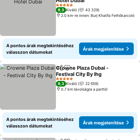
Hotel Dubai
Árak megjelenítése
5 Kategória
9,3
Kiváló
43 329
2.0 km-re innen: Burj Khalifa Felhőkarcoló
A pontos árak megtekintéséhez
Árak megjelenítése
válasszon dátumokat
Crowne Plaza Dubai -
Megosztás
Hozzáadás a kedvencekhez
Festival City By Ihg
Árak megjelenítése
5 Kategória
9,3
Kiváló
22 659
0.7 km távolságra a parttól
A pontos árak megtekintéséhez
Árak megjelenítése
válasszon dátumokat