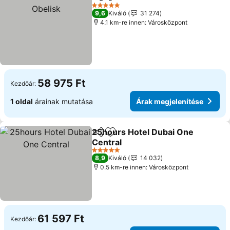
Megosztás
Hozzáadás a kedvencekhez
Á
5 Kategória
9,6
Kiváló
31 274
4.1 km-re innen: Városközpont
58 975 Ft
Kezdőár:
1 oldal
árainak mutatása
Árak megjelenítése
25hours Hotel Dubai One
Megosztás
Hozzáadás a kedvencekhez
Central
Árak megjelenítése
5 Kategória
8,9
Kiváló
14 032
0.5 km-re innen: Városközpont
61 597 Ft
Kezdőár: