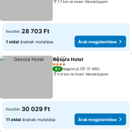
7.7 km-re innen: Városközpont
28 703 Ft
Kezdőár:
1 oldal
árainak mutatása
Árak megjelenítése
Gevora Hotel
Megosztás
Hozzáadás a kedvencekhez
Árak megjele
4 Kategória
8,1
Nagyon jó
21 460
0.6 km-re innen: Városközpont
30 029 Ft
Kezdőár:
11 oldal
árainak mutatása
Árak megjelenítése