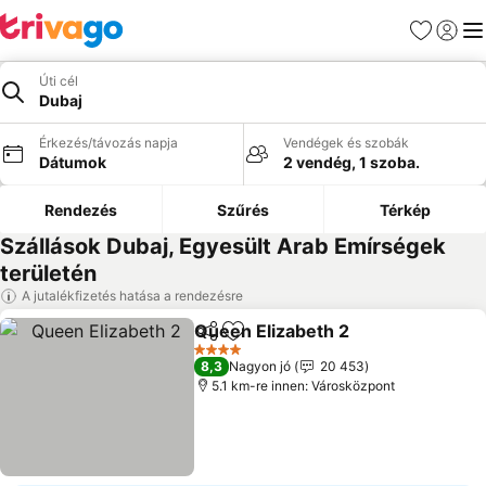
Kedvencek
Bejelen
Me
Úti cél
Dubaj
Érkezés/távozás napja
Vendégek és szobák
Dátumok
2 vendég, 1 szoba.
Rendezés
Szűrés
Térkép
Szállások Dubaj, Egyesült Arab Emírségek
területén
A jutalékfizetés hatása a rendezésre
Queen Elizabeth 2
Megosztás
Hozzáadás a kedvencekhez
Árak me
4 Kategória
8,3
Nagyon jó
20 453
5.1 km-re innen: Városközpont