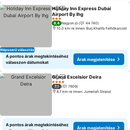
Holiday Inn Express Dubai
Megosztás
Hozzáadás a kedvencekhez
Airport By Ihg
Árak megjelenítése
3 Kategória
8,4
Nagyon jó
44 740
10.0 km-re innen: Burj Khalifa Felhőkarcoló
Népszerű választás
A pontos árak megtekintéséhez
Árak megjelenítése
válasszon dátumokat
Grand Excelsior Deira
Megosztás
Hozzáadás a kedvencekhez
Árak
4 Kategória
7,1
7609
8.7 km-re innen: Jumeirah Strand
A pontos árak megtekintéséhez
Árak megjelenítése