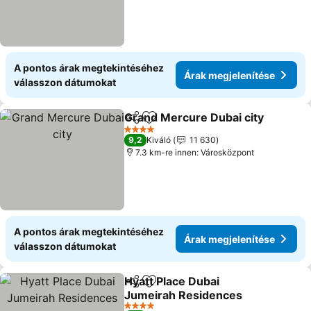
A pontos árak megtekintéséhez
Árak megjelenítése
válasszon dátumokat
Grand Mercure Dubai city
Megosztás
Hozzáadás a kedvencekhez
4 Kategória
9,2
Kiváló
11 630
7.3 km-re innen: Városközpont
A pontos árak megtekintéséhez
Árak megjelenítése
válasszon dátumokat
Hyatt Place Dubai
Megosztás
Hozzáadás a kedvencekhez
Jumeirah Residences
Árak megjelenítése
4 Kategória