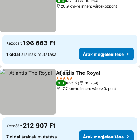
9,4
Kiváló
10 160
20.9 km-re innen: Városközpont
196 663 Ft
Kezdőár:
1 oldal
árainak mutatása
Árak megjelenítése
Atlantis The Royal
Megosztás
Hozzáadás a kedvencekhez
Árak meg
5 Kategória
9,3
Kiváló
15 754
17.7 km-re innen: Városközpont
212 907 Ft
Kezdőár:
7 oldal
árainak mutatása
Árak megjelenítése