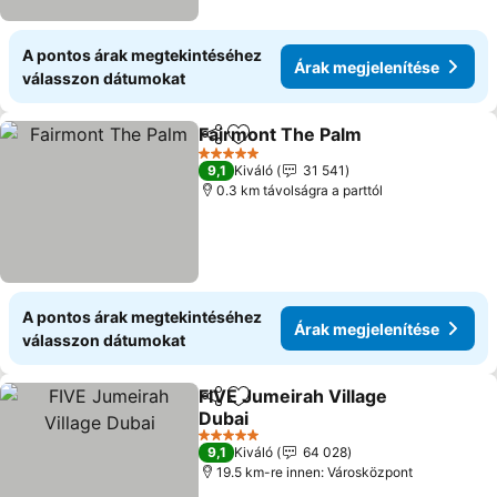
A pontos árak megtekintéséhez
Árak megjelenítése
válasszon dátumokat
Fairmont The Palm
Megosztás
Hozzáadás a kedvencekhez
Árak me
5 Kategória
9,1
Kiváló
31 541
0.3 km távolságra a parttól
A pontos árak megtekintéséhez
Árak megjelenítése
válasszon dátumokat
FIVE Jumeirah Village
Megosztás
Hozzáadás a kedvencekhez
Dubai
Árak megjelenítése
5 Kategória
9,1
Kiváló
64 028
19.5 km-re innen: Városközpont