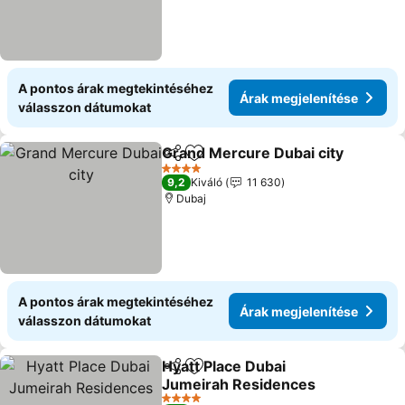
A pontos árak megtekintéséhez
Árak megjelenítése
válasszon dátumokat
Grand Mercure Dubai city
Megosztás
Hozzáadás a kedvencekhez
4 Kategória
9,2
Kiváló
11 630
Dubaj
A pontos árak megtekintéséhez
Árak megjelenítése
válasszon dátumokat
Hyatt Place Dubai
Megosztás
Hozzáadás a kedvencekhez
Jumeirah Residences
Árak megjelenítése
4 Kategória