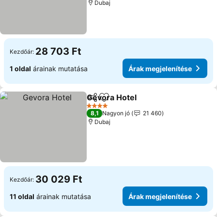
Dubaj
28 703 Ft
Kezdőár:
1 oldal
árainak mutatása
Árak megjelenítése
Gevora Hotel
Megosztás
Hozzáadás a kedvencekhez
Árak megjele
4 Kategória
8,1
Nagyon jó
21 460
Dubaj
30 029 Ft
Kezdőár:
11 oldal
árainak mutatása
Árak megjelenítése