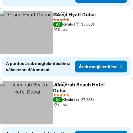
Grand Hyatt Dubai
Megosztás
Hozzáadás a kedvencekhez
Árak me
5 Kategória
9,1
Kiváló
35 683
Dubaj
A pontos árak megtekintéséhez
Árak megjelenítése
válasszon dátumokat
Jumeirah Beach Hotel
Megosztás
Hozzáadás a kedvencekhez
Dubai
Árak megjelenítése
5 Kategória
9,1
Kiváló
27 223
Dubaj