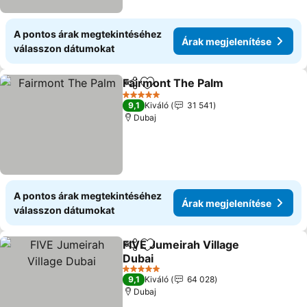
A pontos árak megtekintéséhez
Árak megjelenítése
válasszon dátumokat
Fairmont The Palm
Megosztás
Hozzáadás a kedvencekhez
Árak me
5 Kategória
9,1
Kiváló
31 541
Dubaj
A pontos árak megtekintéséhez
Árak megjelenítése
válasszon dátumokat
FIVE Jumeirah Village
Megosztás
Hozzáadás a kedvencekhez
Dubai
Árak megjelenítése
5 Kategória
9,1
Kiváló
64 028
Dubaj