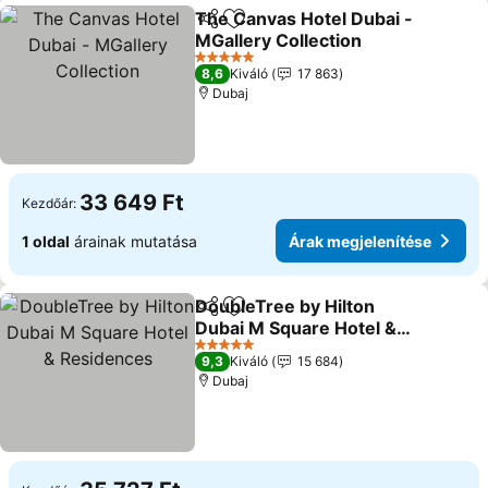
The Canvas Hotel Dubai -
Megosztás
Hozzáadás a kedvencekhez
MGallery Collection
Árak megjelenítése
5 Kategória
8,6
Kiváló
17 863
Dubaj
33 649 Ft
Kezdőár:
1 oldal
árainak mutatása
Árak megjelenítése
DoubleTree by Hilton
Megosztás
Hozzáadás a kedvencekhez
Dubai M Square Hotel &
Residences
Árak megjelenítése
5 Kategória
9,3
Kiváló
15 684
Dubaj