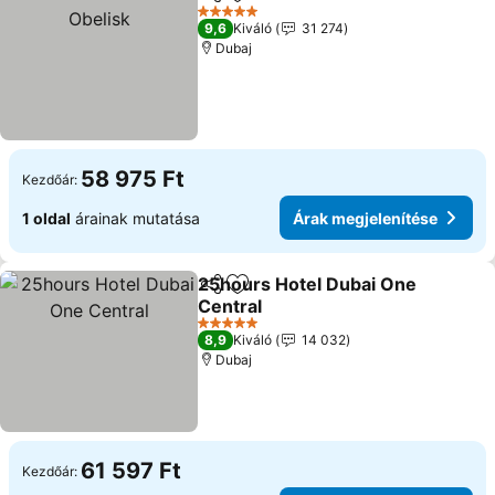
Megosztás
Hozzáadás a kedvencekhez
Á
5 Kategória
9,6
Kiváló
31 274
Dubaj
58 975 Ft
Kezdőár:
1 oldal
árainak mutatása
Árak megjelenítése
25hours Hotel Dubai One
Megosztás
Hozzáadás a kedvencekhez
Central
Árak megjelenítése
5 Kategória
8,9
Kiváló
14 032
Dubaj
61 597 Ft
Kezdőár: