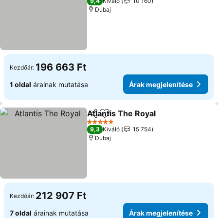
9,4
Kiváló
10 160
Dubaj
196 663 Ft
Kezdőár:
1 oldal
árainak mutatása
Árak megjelenítése
Atlantis The Royal
Megosztás
Hozzáadás a kedvencekhez
Árak meg
5 Kategória
9,3
Kiváló
15 754
Dubaj
212 907 Ft
Kezdőár:
7 oldal
árainak mutatása
Árak megjelenítése