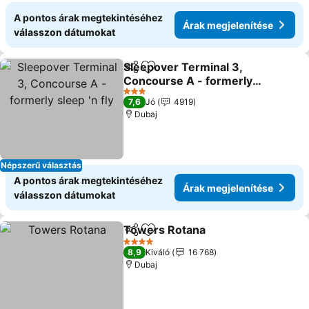
A pontos árak megtekintéséhez
Árak megjelenítése
válasszon dátumokat
Sleepover Terminal 3,
Megosztás
Hozzáadás a kedvencekhez
Concourse A - formerly
sleep 'n fly
Árak megjelenítése
3 Kategória
7,6
Jó
4919
Dubaj
Népszerű választás
A pontos árak megtekintéséhez
Árak megjelenítése
válasszon dátumokat
Towers Rotana
Megosztás
Hozzáadás a kedvencekhez
Árak megje
4 Kategória
8,9
Kiváló
16 768
Dubaj