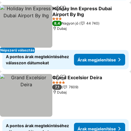
Holiday Inn Express Dubai
Megosztás
Hozzáadás a kedvencekhez
Airport By Ihg
Árak megjelenítése
3 Kategória
8,4
Nagyon jó
44 740
Dubaj
Népszerű választás
A pontos árak megtekintéséhez
Árak megjelenítése
válasszon dátumokat
Grand Excelsior Deira
Megosztás
Hozzáadás a kedvencekhez
Árak
4 Kategória
7,1
7609
Dubaj
A pontos árak megtekintéséhez
Árak megjelenítése