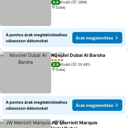
8,6
Kiváló
2696
Dubaj
A pontos árak megtekintéséhez
Árak megjelenítése
válasszon dátumokat
Novotel Dubai Al Barsha
Megosztás
Hozzáadás a kedvencekhez
Ár
4 Kategória
8,8
Kiváló
25 481
Dubaj
A pontos árak megtekintéséhez
Árak megjelenítése
válasszon dátumokat
JW Marriott Marquis
Megosztás
Hozzáadás a kedvencekhez