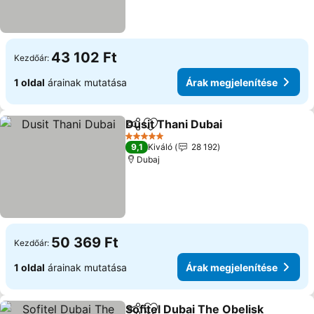
43 102 Ft
Kezdőár:
1 oldal
árainak mutatása
Árak megjelenítése
Dusit Thani Dubai
Megosztás
Hozzáadás a kedvencekhez
Árak meg
5 Kategória
9,1
Kiváló
28 192
Dubaj
50 369 Ft
Kezdőár:
1 oldal
árainak mutatása
Árak megjelenítése
Sofitel Dubai The Obelisk