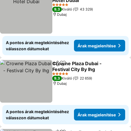
Hotel Dubai
Árak megjelenítése
5 Kategória
9,3
Kiváló
43 329
Dubaj
A pontos árak megtekintéséhez
Árak megjelenítése
válasszon dátumokat
Crowne Plaza Dubai -
Megosztás
Hozzáadás a kedvencekhez
Festival City By Ihg
Árak megjelenítése
5 Kategória
9,3
Kiváló
22 659
Dubaj
A pontos árak megtekintéséhez
Árak megjelenítése
válasszon dátumokat