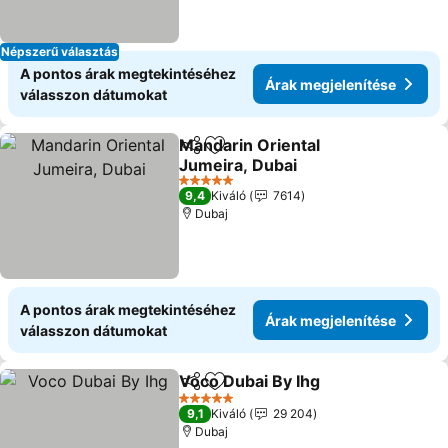
Népszerű választás
A pontos árak megtekintéséhez
Árak megjelenítése
válasszon dátumokat
Mandarin Oriental
Megosztás
Hozzáadás a kedvencekhez
Jumeira, Dubai
Árak megjelenítése
5 Kategória
9,4
Kiváló
7614
Dubaj
A pontos árak megtekintéséhez
Árak megjelenítése
válasszon dátumokat
Voco Dubai By Ihg
Megosztás
Hozzáadás a kedvencekhez
Árak meg
5 Kategória
9,1
Kiváló
29 204
Dubaj