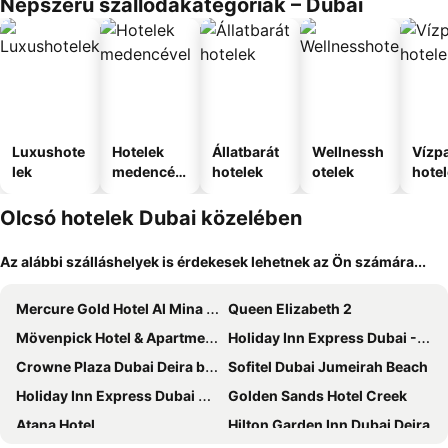
Népszerű szállodakategóriák – Dubai
Luxushote
Hotelek
Állatbarát
Wellnessh
Vízpa
lek
medencév
hotelek
otelek
hote
el
Olcsó hotelek Dubai közelében
Az alábbi szálláshelyek is érdekesek lehetnek az Ön számára...
Mercure Gold Hotel Al Mina Road Dubai
Queen Elizabeth 2
Mövenpick Hotel & Apartments Bur Dubai
Holiday Inn Express Dubai - Safa Park By Ihg
Crowne Plaza Dubai Deira by IHG
Sofitel Dubai Jumeirah Beach
Holiday Inn Express Dubai Airport By Ihg
Golden Sands Hotel Creek
Atana Hotel
Hilton Garden Inn Dubai Deira