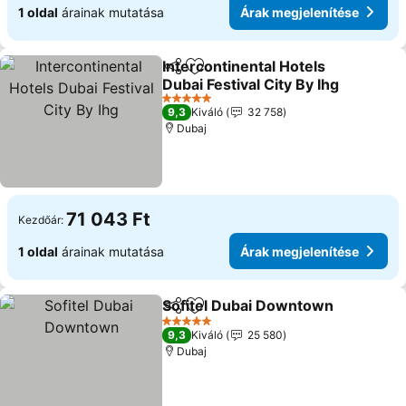
1 oldal
árainak mutatása
Árak megjelenítése
Intercontinental Hotels
Megosztás
Hozzáadás a kedvencekhez
Dubai Festival City By Ihg
Árak megjelenítése
5 Kategória
9,3
Kiváló
32 758
Dubaj
71 043 Ft
Kezdőár:
1 oldal
árainak mutatása
Árak megjelenítése
Sofitel Dubai Downtown
Megosztás
Hozzáadás a kedvencekhez
Ár
5 Kategória
9,3
Kiváló
25 580
Dubaj