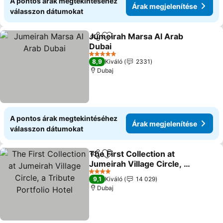
A pontos árak megtekintéséhez
Árak megjelenítése
válasszon dátumokat
Jumeirah Marsa Al Arab
Megosztás
Hozzáadás a kedvencekhez
Dubai
Árak megjelenítése
5 Kategória
8,9
Kiváló
2331
Dubaj
A pontos árak megtekintéséhez
Árak megjelenítése
válasszon dátumokat
The First Collection at
Megosztás
Hozzáadás a kedvencekhez
Jumeirah Village Circle, a
Tribute Portfolio Hotel
Árak megjelenítése
4 Kategória
9,1
Kiváló
14 029
Dubaj