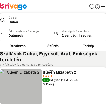
Kedvencek
Bejelen
Me
Úti cél
Dubai
Érkezés/távozás napja
Vendégek és szobák
Dátumok
2 vendég, 1 szoba.
Rendezés
Szűrés
Térkép
Szállások Dubai, Egyesült Arab Emírségek
területén
A jutalékfizetés hatása a rendezésre
Queen Elizabeth 2
Megosztás
Hozzáadás a kedvencekhez
Árak me
4 Kategória
8,3
Nagyon jó
20 453
Dubaj