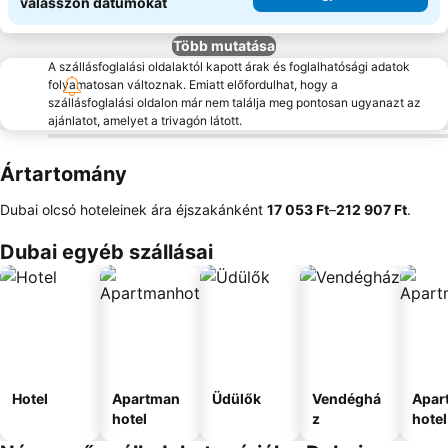
válasszon dátumokat
Több mutatása
A szállásfoglalási oldalaktól kapott árak és foglalhatósági adatok
folyamatosan változnak. Emiatt előfordulhat, hogy a
szállásfoglalási oldalon már nem találja meg pontosan ugyanazt az
ajánlatot, amelyet a trivagón látott.
Ártartomány
Dubai olcsó hoteleinek ára éjszakánként
‎17 053 Ft
–
‎212 907 Ft
.
Dubai egyéb szállásai
Hotel
Apartman
Üdülők
Vendéghá
Apar
hotel
z
hotel