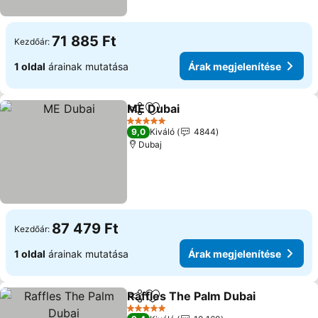
71 885 Ft
Kezdőár:
1 oldal
árainak mutatása
Árak megjelenítése
ME Dubai
Megosztás
Hozzáadás a kedvencekhez
Árak megjeleníté
5 Kategória
9,0
Kiváló
4844
Dubaj
87 479 Ft
Kezdőár:
1 oldal
árainak mutatása
Árak megjelenítése
Raffles The Palm Dubai
Megosztás
Hozzáadás a kedvencekhez
Ára
5 Kategória