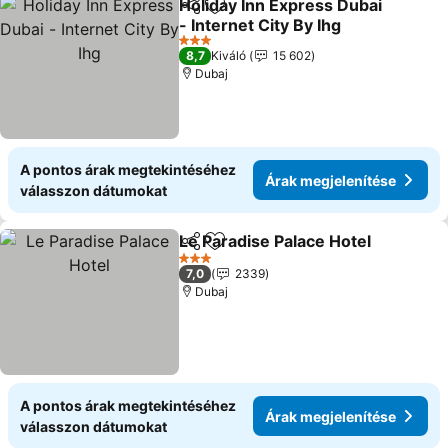
Holiday Inn Express Dubai
Megosztás
Hozzáadás a kedvencekhez
- Internet City By Ihg
Árak megjelenítése
3 Kategória
8,7
Kiváló
15 602
Dubaj
A pontos árak megtekintéséhez
Árak megjelenítése
válasszon dátumokat
Le Paradise Palace Hotel
Megosztás
Hozzáadás a kedvencekhez
Á
3 Kategória
7,0
2339
Dubaj
A pontos árak megtekintéséhez
Árak megjelenítése
válasszon dátumokat