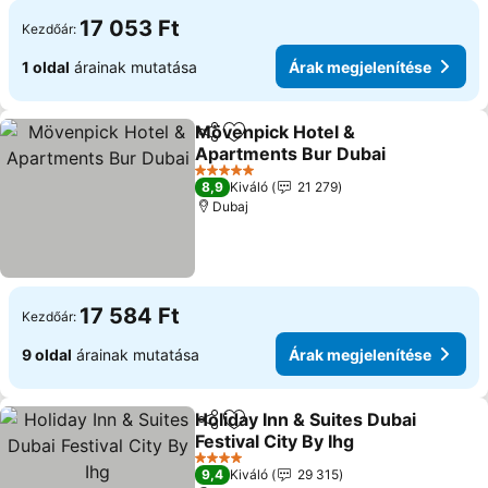
17 053 Ft
Kezdőár:
1 oldal
árainak mutatása
Árak megjelenítése
Mövenpick Hotel &
Megosztás
Hozzáadás a kedvencekhez
Apartments Bur Dubai
Árak megjelenítése
5 Kategória
8,9
Kiváló
21 279
Dubaj
17 584 Ft
Kezdőár:
9 oldal
árainak mutatása
Árak megjelenítése
Holiday Inn & Suites Dubai
Megosztás
Hozzáadás a kedvencekhez
Festival City By Ihg
Árak megjelenítése
4 Kategória
9,4
Kiváló
29 315