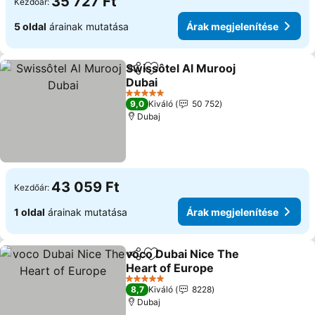
35 727 Ft
Kezdőár:
5 oldal
árainak mutatása
Árak megjelenítése
Swissôtel Al Murooj
Megosztás
Hozzáadás a kedvencekhez
Dubai
Árak megjelenítése
5 Kategória
9,0
Kiváló
50 752
Dubaj
43 059 Ft
Kezdőár:
1 oldal
árainak mutatása
Árak megjelenítése
voco Dubai Nice The
Megosztás
Hozzáadás a kedvencekhez
Heart of Europe
Árak megjelenítése
5 Kategória
8,7
Kiváló
8228
Dubaj