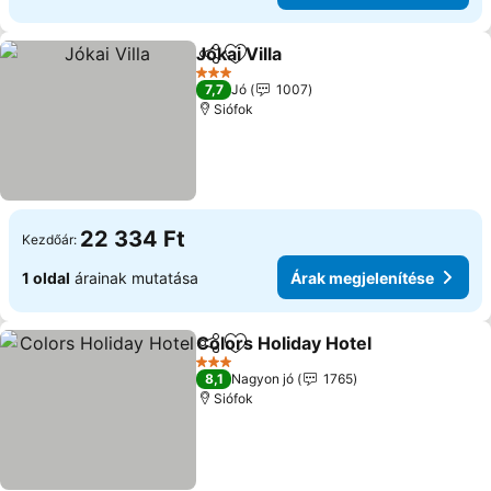
Jókai Villa
Megosztás
Hozzáadás a kedvencekhez
3 Kategória
7,7
Jó
1007
Siófok
22 334 Ft
Kezdőár:
1 oldal
árainak mutatása
Árak megjelenítése
Colors Holiday Hotel
Megosztás
Hozzáadás a kedvencekhez
3 Kategória
8,1
Nagyon jó
1765
Siófok