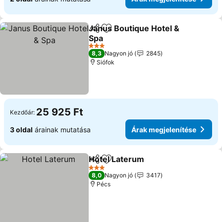
Janus Boutique Hotel &
Megosztás
Hozzáadás a kedvencekhez
Spa
3 Kategória
8,3
Nagyon jó
2845
Siófok
25 925 Ft
Kezdőár:
3 oldal
árainak mutatása
Árak megjelenítése
Hotel Laterum
Megosztás
Hozzáadás a kedvencekhez
3 Kategória
8,0
Nagyon jó
3417
Pécs