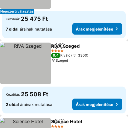
Népszerű választás
25 475 Ft
Kezdőár:
7 oldal
árainak mutatása
Árak megjelenítése
RIVA Szeged
Megosztás
Hozzáadás a kedvencekhez
4 Kategória
9,4
Kiváló
3300
Szeged
25 508 Ft
Kezdőár:
2 oldal
árainak mutatása
Árak megjelenítése
Science Hotel
Megosztás
Hozzáadás a kedvencekhez