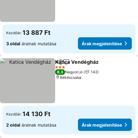
13 887 Ft
Kezdőár:
3 oldal
árainak mutatása
Árak megjelenítése
Katica Vendégház
Megosztás
Hozzáadás a kedvencekhez
3 Kategória
8,3
Nagyon jó
142
Békéscsaba
14 130 Ft
Kezdőár:
2 oldal
árainak mutatása
Árak megjelenítése