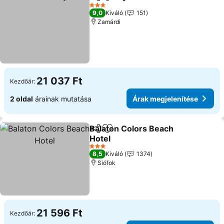
Megosztás
Hozzáadás a kedvencekhez
3 Kategória
9,0
Kiváló
151
Zamárdi
21 037 Ft
Kezdőár:
2 oldal
árainak mutatása
Árak megjelenítése
Balaton Colors Beach
Megosztás
Hozzáadás a kedvencekhez
Hotel
3 Kategória
8,5
Kiváló
1374
Siófok
21 596 Ft
Kezdőár: