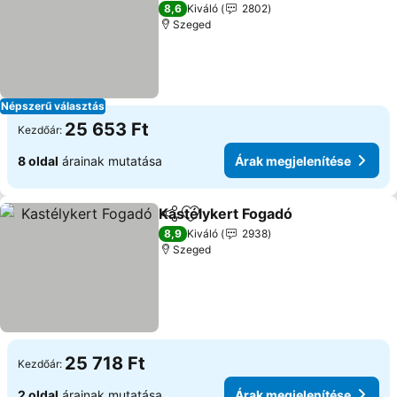
4 Kategória
8,6
Kiváló
2802
Szeged
Népszerű választás
25 653 Ft
Kezdőár:
8 oldal
árainak mutatása
Árak megjelenítése
Kastélykert Fogadó
Megosztás
Hozzáadás a kedvencekhez
8,9
Kiváló
2938
Szeged
25 718 Ft
Kezdőár:
2 oldal
árainak mutatása
Árak megjelenítése