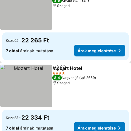
8,6
Kiváló
1831
Szeged
22 265 Ft
Kezdőár:
7 oldal
árainak mutatása
Árak megjelenítése
Mozart Hotel
Megosztás
Hozzáadás a kedvencekhez
4 Kategória
8,4
Nagyon jó
2639
Szeged
22 334 Ft
Kezdőár:
7 oldal
árainak mutatása
Árak megjelenítése