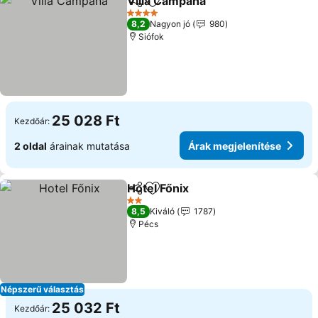
Villa Campana
Megosztás
Hozzáadás a kedvencekhez
4 Kategória
8,2
Nagyon jó
980
Siófok
25 028 Ft
Kezdőár:
2 oldal
árainak mutatása
Árak megjelenítése
Hotel Főnix
Megosztás
Hozzáadás a kedvencekhez
2 Kategória
8,5
Kiváló
1787
Pécs
Népszerű választás
25 032 Ft
Kezdőár: