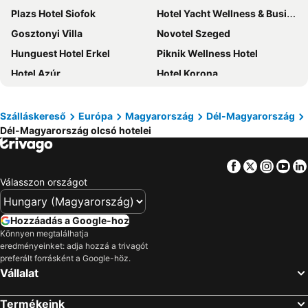
Plazs Hotel Siofok
Hotel Yacht Wellness & Business
Gosztonyi Villa
Novotel Szeged
Hunguest Hotel Erkel
Piknik Wellness Hotel
Hotel Azúr
Hotel Korona
Hotel Karos Spa
Luxury Apartment Siofok
Park Inn by Radisson Hotel Zalakaros Hotel & Spa
Liget Wellness és Konferencia Hotel
Szálláskereső
Európa
Magyarország
Dél-Magyarország
Dél-Magyarország olcsó hotelei
Hotel Familia
Fodor Hotel
CE Napfény Hotel
Müller's 1
Facebook
Twitter
Insta
Yo
MenDan Magic Spa & Wellness Hotel
Mövenpick Balaland Resort Lake Balaton
Válasszon országot
Natura ex. Fortuna
Komló Hotel Gyula
Auris Hotel
Corso Hotel Pécs
Hozzáadás a Google-hoz
Science Hotel
Aranyhomok Hotel Business & Relax
Könnyen megtalálhatja
eredményeinket: adja hozzá a trivagót
Dráva Hotel Thermal Resort
Hotel Forrás Zalakaros
preferált forrásként a Google-höz.
Vállalat
Puchner Kastélyszálló
Hotel Főnix
Jokai Clubhotel
Vénusz Hotel
Termékeink