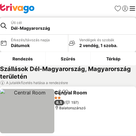
Kedvencek
Bejelen
Me
Úti cél
Dél-Magyarország
Érkezés/távozás napja
Vendégek és szobák
Dátumok
2 vendég, 1 szoba.
Rendezés
Szűrés
Térkép
Szállások Dél-Magyarország, Magyarország
területén
A jutalékfizetés hatása a rendezésre
Central Room
Megosztás
Hozzáadás a kedvencekhez
2 Kategória
6,5
197
Balatonszárszó