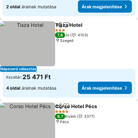
2 oldal
árainak mutatása
Árak megjelenítése
Tisza Hotel
Megosztás
Hozzáadás a kedvencekhez
3 Kategória
7,8
Jó
4103
Szeged
Népszerű választás
25 471 Ft
Kezdőár:
4 oldal
árainak mutatása
Árak megjelenítése
Corso Hotel Pécs
Megosztás
Hozzáadás a kedvencekhez
4 Kategória
8,7
Kiváló
3377
Pécs