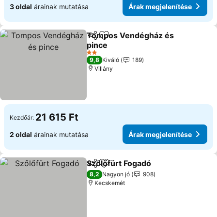
3 oldal
árainak mutatása
Árak megjelenítése
Tompos Vendégház és
Megosztás
Hozzáadás a kedvencekhez
pince
2 Kategória
9,8
Kiváló
189
Villány
21 615 Ft
Kezdőár:
2 oldal
árainak mutatása
Árak megjelenítése
Szőlőfürt Fogadó
Megosztás
Hozzáadás a kedvencekhez
8,2
Nagyon jó
908
Kecskemét