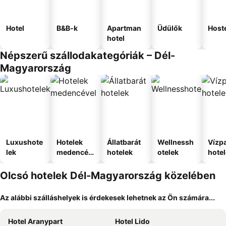
Hotel
B&B-k
Apartman
Üdülők
Host
hotel
Népszerű szállodakategóriák – Dél-
Magyarország
Luxushote
Hotelek
Állatbarát
Wellnessh
Vízpa
lek
medencév
hotelek
otelek
hote
el
Olcsó hotelek Dél-Magyarország közelében
Az alábbi szálláshelyek is érdekesek lehetnek az Ön számára...
Hotel Aranypart
Hotel Lido