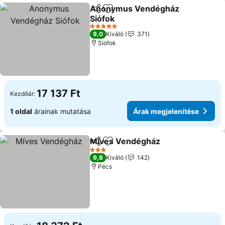
Anonymus Vendégház
Megosztás
Hozzáadás a kedvencekhez
Siófok
5 Kategória
9,0
Kiváló
371
Siófok
17 137 Ft
Kezdőár:
1 oldal
árainak mutatása
Árak megjelenítése
Míves Vendégház
Megosztás
Hozzáadás a kedvencekhez
3 Kategória
9,8
Kiváló
142
Pécs