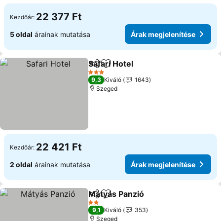
22 377 Ft
Kezdőár:
5 oldal
árainak mutatása
Árak megjelenítése
Safari Hotel
Megosztás
Hozzáadás a kedvencekhez
3 Kategória
9,3
Kiváló
1643
Szeged
22 421 Ft
Kezdőár:
2 oldal
árainak mutatása
Árak megjelenítése
Mátyás Panzió
Megosztás
Hozzáadás a kedvencekhez
2 Kategória
9,1
Kiváló
353
Szeged