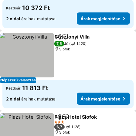
10 372 Ft
Kezdőár:
2 oldal
árainak mutatása
Árak megjelenítése
Gosztonyi Villa
Megosztás
Hozzáadás a kedvencekhez
7,5
Jó
1420
Siófok
Népszerű választás
11 813 Ft
Kezdőár:
2 oldal
árainak mutatása
Árak megjelenítése
Plazs Hotel Siofok
Megosztás
Hozzáadás a kedvencekhez
3 Kategória
6,7
1128
Siófok