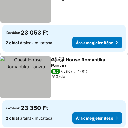
23 053 Ft
Kezdőár:
2 oldal
árainak mutatása
Árak megjelenítése
Guest House Romantika
Megosztás
Hozzáadás a kedvencekhez
Panzio
8,5
Kiváló
1401
Gyula
23 350 Ft
Kezdőár:
2 oldal
árainak mutatása
Árak megjelenítése