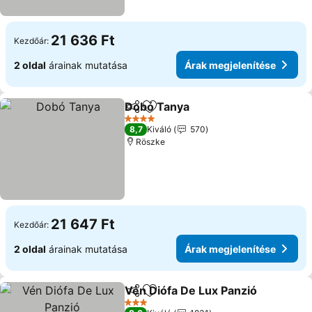
21 636 Ft
Kezdőár:
2 oldal
árainak mutatása
Árak megjelenítése
Dobó Tanya
Megosztás
Hozzáadás a kedvencekhez
4 Kategória
8,7
Kiváló
570
Röszke
21 647 Ft
Kezdőár:
2 oldal
árainak mutatása
Árak megjelenítése
Vén Diófa De Lux Panzió
Megosztás
Hozzáadás a kedvencekhez
3 Kategória