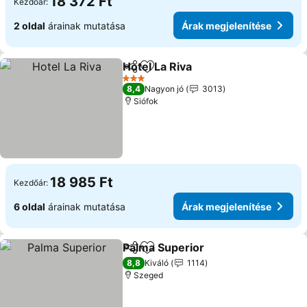
18 372 Ft
Kezdőár:
2 oldal
árainak mutatása
Árak megjelenítése
Hotel La Riva
Megosztás
Hozzáadás a kedvencekhez
3 Kategória
8,4
Nagyon jó
3013
Siófok
18 985 Ft
Kezdőár:
6 oldal
árainak mutatása
Árak megjelenítése
Palma Superior
Megosztás
Hozzáadás a kedvencekhez
8,8
Kiváló
1114
Szeged