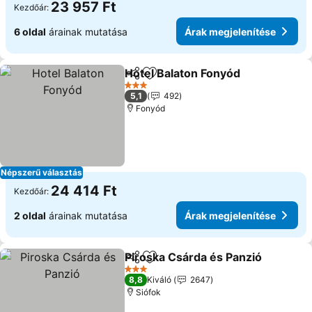
23 957 Ft
Kezdőár:
6 oldal
árainak mutatása
Árak megjelenítése
Hotel Balaton Fonyód
Megosztás
Hozzáadás a kedvencekhez
3 Kategória
5,1
492
Fonyód
Népszerű választás
24 414 Ft
Kezdőár:
2 oldal
árainak mutatása
Árak megjelenítése
Piroska Csárda és Panzió
Megosztás
Hozzáadás a kedvencekhez
3 Kategória
8,8
Kiváló
2647
Siófok