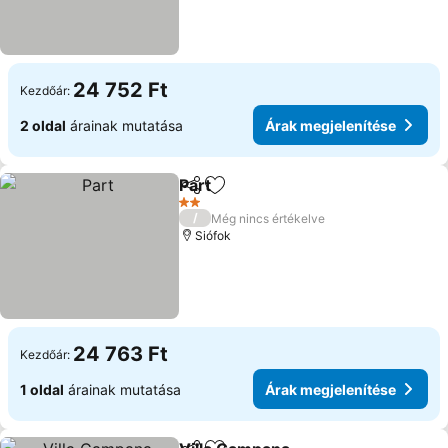
24 752 Ft
Kezdőár:
2 oldal
árainak mutatása
Árak megjelenítése
Part
Megosztás
Hozzáadás a kedvencekhez
2 Kategória
/
Még nincs értékelve
Siófok
24 763 Ft
Kezdőár:
1 oldal
árainak mutatása
Árak megjelenítése