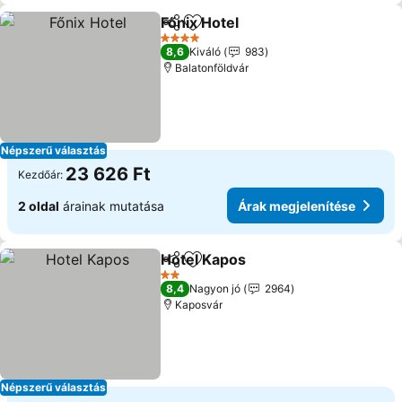
Főnix Hotel
Megosztás
Hozzáadás a kedvencekhez
4 Kategória
8,6
Kiváló
983
Balatonföldvár
Népszerű választás
23 626 Ft
Kezdőár:
2 oldal
árainak mutatása
Árak megjelenítése
Hotel Kapos
Megosztás
Hozzáadás a kedvencekhez
2 Kategória
8,4
Nagyon jó
2964
Kaposvár
Népszerű választás