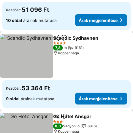
51 096 Ft
Kezdőár:
10 oldal
árainak mutatása
Árak megjelenítése
Scandic Sydhavnen
Megosztás
Hozzáadás a kedvencekhez
4 Kategória
7,8
Jó
9161
Koppenhága
53 364 Ft
Kezdőár:
9 oldal
árainak mutatása
Árak megjelenítése
Go Hotel Ansgar
Megosztás
Hozzáadás a kedvencekhez
3 Kategória
8,0
Nagyon jó
8816
Koppenhága