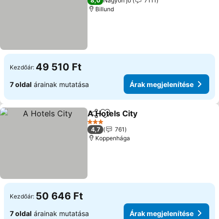
8,0
Nagyon jó
7111
Billund
49 510 Ft
Kezdőár:
7 oldal
árainak mutatása
Árak megjelenítése
A Hotels City
Megosztás
Hozzáadás a kedvencekhez
3 Kategória
4,7
761
Koppenhága
50 646 Ft
Kezdőár:
7 oldal
árainak mutatása
Árak megjelenítése