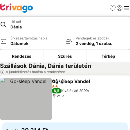
Kedvencek
Bejelen
Me
Úti cél
Dánia
Érkezés/távozás napja
Vendégek és szobák
Dátumok
2 vendég, 1 szoba.
Rendezés
Szűrés
Térkép
Szállások Dánia, Dánia területén
A jutalékfizetés hatása a rendezésre
Go-sleep Vandel
Megosztás
Hozzáadás a kedvencekhez
2 Kategória
8,5
Kiváló
2099
Vejle