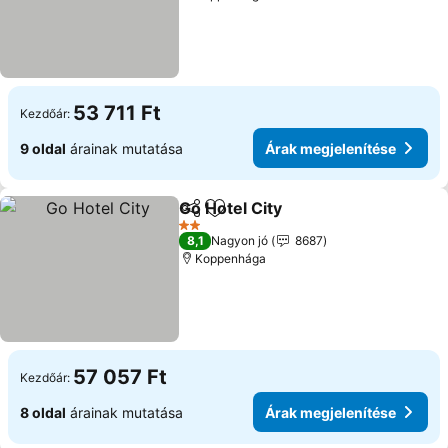
53 711 Ft
Kezdőár:
9 oldal
árainak mutatása
Árak megjelenítése
Go Hotel City
Megosztás
Hozzáadás a kedvencekhez
2 Kategória
8,1
Nagyon jó
8687
Koppenhága
57 057 Ft
Kezdőár:
8 oldal
árainak mutatása
Árak megjelenítése