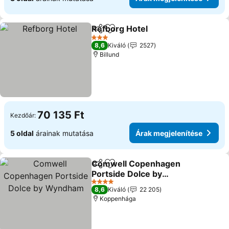
Refborg Hotel
Megosztás
Hozzáadás a kedvencekhez
3 Kategória
8,6
Kiváló
2527
Billund
70 135 Ft
Kezdőár:
5 oldal
árainak mutatása
Árak megjelenítése
Comwell Copenhagen
Megosztás
Hozzáadás a kedvencekhez
Portside Dolce by
Wyndham
4 Kategória
8,6
Kiváló
22 205
Koppenhága