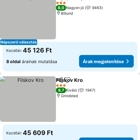
Megosztás
Hozzáadás a kedvencekhez
3 Kategória
8,0
Nagyon jó
9463
Billund
Népszerű választás
45 126 Ft
Kezdőár:
8 oldal
árainak mutatása
Árak megjelenítése
Filskov Kro
Megosztás
Hozzáadás a kedvencekhez
3 Kategória
8,7
Kiváló
1947
Grindsted
45 609 Ft
Kezdőár: