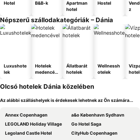
Hotel
B&B-k
Apartman
Hostel
Vend
hotel
z
Népszerű szállodakategóriák – Dánia
Luxushote
Hotelek
Állatbarát
Wellnessh
Vízpa
lek
medencév
hotelek
otelek
hote
el
Olcsó hotelek Dánia közelében
Az alábbi szálláshelyek is érdekesek lehetnek az Ön számára...
Annex Copenhagen
a&o København Sydhavn
LEGOLAND Holiday Village
Go Hotel Saga
Legoland Castle Hotel
CityHub Copenhagen