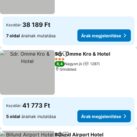
38 189 Ft
Kezdőár:
7 oldal
árainak mutatása
Árak megjelenítése
Sdr. Omme Kro & Hotel
Megosztás
Hozzáadás a kedvencekhez
3 Kategória
8,4
Nagyon jó
1287
Grindsted
41 773 Ft
Kezdőár:
5 oldal
árainak mutatása
Árak megjelenítése
Billund Airport Hotel