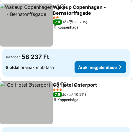
Wakeup Copenhagen -
Megosztás
Hozzáadás a kedvencekhez
Bernstorffsgade
2 Kategória
7,8
Jó
23 705
Koppenhága
58 237 Ft
Kezdőár:
8 oldal
árainak mutatása
Árak megjelenítése
Go Hotel Østerport
Megosztás
Hozzáadás a kedvencekhez
3 Kategória
7,6
Jó
10 511
Koppenhága