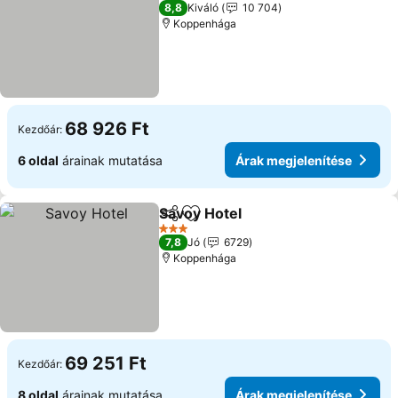
4 Kategória
8,8
Kiváló
10 704
Koppenhága
68 926 Ft
Kezdőár:
6 oldal
árainak mutatása
Árak megjelenítése
Savoy Hotel
Megosztás
Hozzáadás a kedvencekhez
3 Kategória
7,8
Jó
6729
Koppenhága
69 251 Ft
Kezdőár:
8 oldal
árainak mutatása
Árak megjelenítése