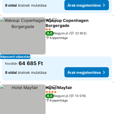
8 oldal
árainak mutatása
Árak megjelenítése
Wakeup Copenhagen
Megosztás
Hozzáadás a kedvencekhez
Borgergade
2 Kategória
8,0
Nagyon jó
32 903
Koppenhága
Népszerű választás
64 685 Ft
Kezdőár:
8 oldal
árainak mutatása
Árak megjelenítése
Hotel Mayfair
Megosztás
Hozzáadás a kedvencekhez
4 Kategória
8,2
Nagyon jó
10 576
Koppenhága