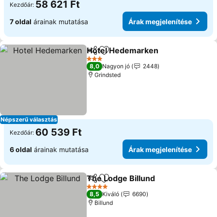
58 621 Ft
Kezdőár:
7 oldal
árainak mutatása
Árak megjelenítése
Hotel Hedemarken
Megosztás
Hozzáadás a kedvencekhez
3 Kategória
8,0
Nagyon jó
2448
Grindsted
Népszerű választás
60 539 Ft
Kezdőár:
6 oldal
árainak mutatása
Árak megjelenítése
The Lodge Billund
Megosztás
Hozzáadás a kedvencekhez
4 Kategória
8,5
Kiváló
6690
Billund