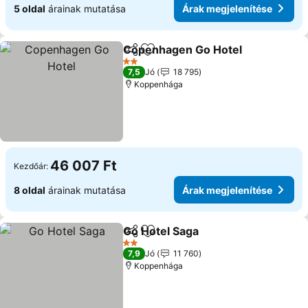
5 oldal
árainak mutatása
Árak megjelenítése
Copenhagen Go Hotel
Megosztás
Hozzáadás a kedvencekhez
2 Kategória
7,5
Jó
18 795
Koppenhága
46 007 Ft
Kezdőár:
8 oldal
árainak mutatása
Árak megjelenítése
Go Hotel Saga
Megosztás
Hozzáadás a kedvencekhez
2 Kategória
7,9
Jó
11 760
Koppenhága