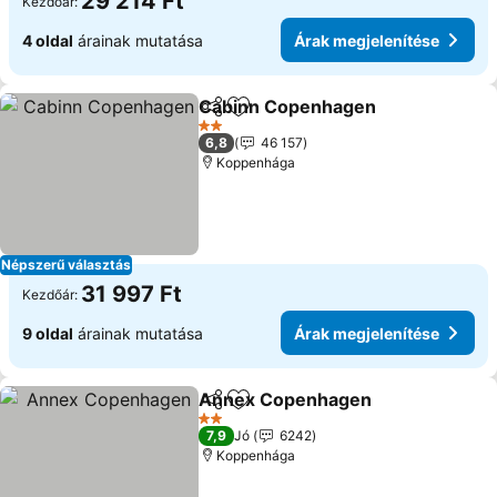
29 214 Ft
Kezdőár:
4 oldal
árainak mutatása
Árak megjelenítése
Cabinn Copenhagen
Megosztás
Hozzáadás a kedvencekhez
2 Kategória
6,8
46 157
Koppenhága
Népszerű választás
31 997 Ft
Kezdőár:
9 oldal
árainak mutatása
Árak megjelenítése
Annex Copenhagen
Megosztás
Hozzáadás a kedvencekhez
2 Kategória
7,9
Jó
6242
Koppenhága