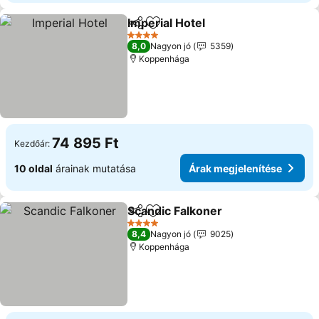
Imperial Hotel
Megosztás
Hozzáadás a kedvencekhez
4 Kategória
8,0
Nagyon jó
5359
Koppenhága
74 895 Ft
Kezdőár:
10 oldal
árainak mutatása
Árak megjelenítése
Scandic Falkoner
Megosztás
Hozzáadás a kedvencekhez
4 Kategória
8,4
Nagyon jó
9025
Koppenhága