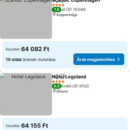
Scandic Copenhagen
Megosztás
Hozzáadás a kedvencekhez
4 Kategória
7,8
Jó
16 046
Koppenhága
64 082 Ft
Kezdőár:
10 oldal
árainak mutatása
Árak megjelenítése
Hotel Legoland
Megosztás
Hozzáadás a kedvencekhez
4 Kategória
8,5
Kiváló
9702
Billund
64 155 Ft
Kezdőár: