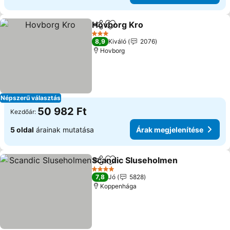
Hovborg Kro
Megosztás
Hozzáadás a kedvencekhez
3 Kategória
8,9
Kiváló
2076
Hovborg
Népszerű választás
50 982 Ft
Kezdőár:
5 oldal
árainak mutatása
Árak megjelenítése
Scandic Sluseholmen
Megosztás
Hozzáadás a kedvencekhez
4 Kategória
7,8
Jó
5828
Koppenhága