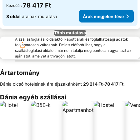
78 417 Ft
Kezdőár:
8 oldal
árainak mutatása
Árak megjelenítése
Több mutatása
A szállásfoglalási oldalaktól kapott árak és foglalhatósági adatok
folyamatosan változnak. Emiatt előfordulhat, hogy a
szállásfoglalási oldalon már nem találja meg pontosan ugyanazt az
ajánlatot, amelyet a trivagón látott.
Ártartomány
Dánia olcsó hoteleinek ára éjszakánként
‎29 214 Ft
–
‎78 417 Ft
.
Dánia egyéb szállásai