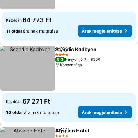
64 773 Ft
Kezdőár:
11 oldal
árainak mutatása
Árak megjelenítése
Scandic Kødbyen
Megosztás
Hozzáadás a kedvencekhez
4 Kategória
8,3
Nagyon jó
9300
Koppenhága
67 271 Ft
Kezdőár:
10 oldal
árainak mutatása
Árak megjelenítése
Absalon Hotel
Megosztás
Hozzáadás a kedvencekhez