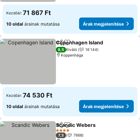
71 867 Ft
Kezdőár:
10 oldal
árainak mutatása
Árak megjelenítése
Copenhagen Island
Megosztás
Hozzáadás a kedvencekhez
8,5
Kiváló
16 144
Koppenhága
74 530 Ft
Kezdőár:
10 oldal
árainak mutatása
Árak megjelenítése
Scandic Webers
Megosztás
Hozzáadás a kedvencekhez
4 Kategória
7,3
7668