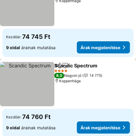
Koppenhága
74 745 Ft
Kezdőár:
9 oldal
árainak mutatása
Árak megjelenítése
Scandic Spectrum
Megosztás
Hozzáadás a kedvencekhez
4 Kategória
8,0
Nagyon jó
14 775
Koppenhága
74 760 Ft
Kezdőár:
9 oldal
árainak mutatása
Árak megjelenítése