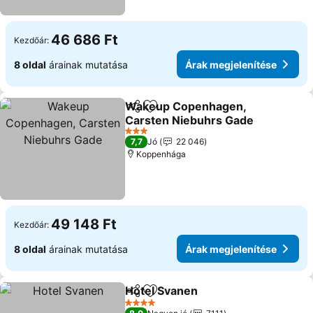
46 686 Ft
Kezdőár:
8 oldal
árainak mutatása
Árak megjelenítése
Wakeup Copenhagen,
Megosztás
Hozzáadás a kedvencekhez
Carsten Niebuhrs Gade
3 Kategória
7,7
Jó
22 046
Koppenhága
49 148 Ft
Kezdőár:
8 oldal
árainak mutatása
Árak megjelenítése
Hotel Svanen
Megosztás
Hozzáadás a kedvencekhez
4 Kategória