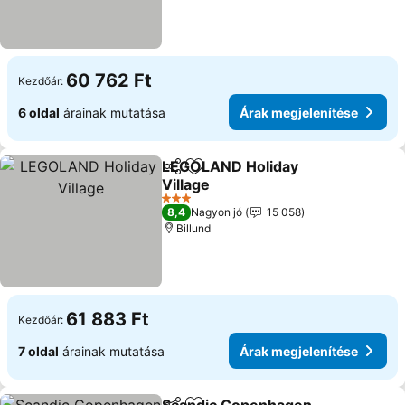
60 762 Ft
Kezdőár:
6 oldal
árainak mutatása
Árak megjelenítése
LEGOLAND Holiday
Megosztás
Hozzáadás a kedvencekhez
Village
3 Kategória
8,4
Nagyon jó
15 058
Billund
61 883 Ft
Kezdőár:
7 oldal
árainak mutatása
Árak megjelenítése