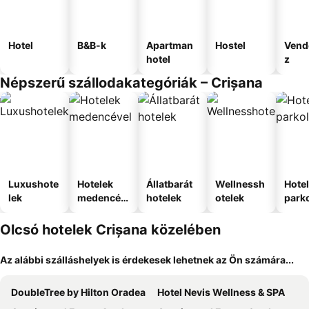
Hotel
B&B-k
Apartman
Hostel
Vend
hotel
z
Népszerű szállodakategóriák – Crișana
Luxushote
Hotelek
Állatbarát
Wellnessh
Hote
lek
medencév
hotelek
otelek
park
el
Olcsó hotelek Crișana közelében
Az alábbi szálláshelyek is érdekesek lehetnek az Ön számára...
DoubleTree by Hilton Oradea
Hotel Nevis Wellness & SPA