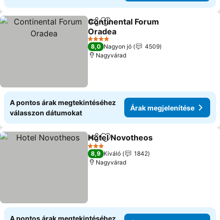
Continental Forum
Megosztás
Hozzáadás a kedvencekhez
Oradea
Árak megjelenítése
4 Kategória
8,0
Nagyon jó
4509
Nagyvárad
A pontos árak megtekintéséhez
Árak megjelenítése
válasszon dátumokat
Hotel Novotheos
Megosztás
Hozzáadás a kedvencekhez
Árak megj
3 Kategória
8,9
Kiváló
1842
Nagyvárad
A pontos árak megtekintéséhez