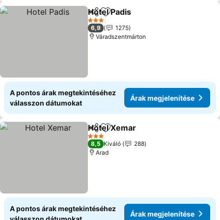
Hotel Padis
Megosztás
Hozzáadás a kedvencekhez
Árak megjelení
3 Kategória
6,9
1275
Váradszentmárton
A pontos árak megtekintéséhez
Árak megjelenítése
válasszon dátumokat
Hotel Xemar
Megosztás
Hozzáadás a kedvencekhez
Árak megjelen
3 Kategória
8,5
Kiváló
288
Arad
A pontos árak megtekintéséhez
Árak megjelenítése
válasszon dátumokat