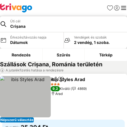
Kedvencek
Bejelen
Me
Úti cél
Crișana
Érkezés/távozás napja
Vendégek és szobák
Dátumok
2 vendég, 1 szoba.
Rendezés
Szűrés
Térkép
Szállások Crișana, Románia területén
A jutalékfizetés hatása a rendezésre
ibis Styles Arad
Megosztás
Hozzáadás a kedvencekhez
Árak megje
3 Kategória
9,2
Kiváló
4869
Arad
Népszerű választás