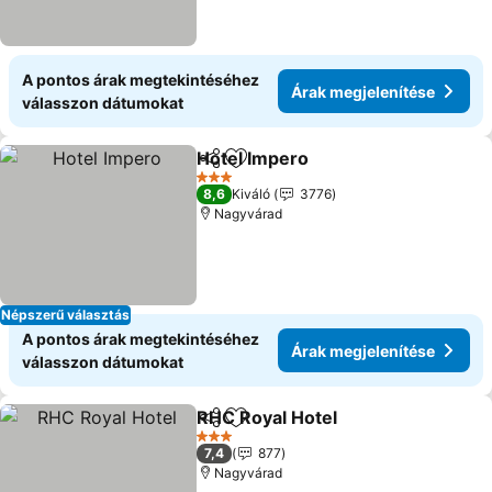
A pontos árak megtekintéséhez
Árak megjelenítése
válasszon dátumokat
Hotel Impero
Megosztás
Hozzáadás a kedvencekhez
Árak megjele
3 Kategória
8,6
Kiváló
3776
Nagyvárad
Népszerű választás
A pontos árak megtekintéséhez
Árak megjelenítése
válasszon dátumokat
RHC Royal Hotel
Megosztás
Hozzáadás a kedvencekhez
Árak megj
3 Kategória
7,4
877
Nagyvárad