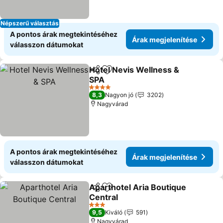
Népszerű választás
A pontos árak megtekintéséhez
Árak megjelenítése
válasszon dátumokat
Hotel Nevis Wellness &
Megosztás
Hozzáadás a kedvencekhez
SPA
Árak megjelenítése
4 Kategória
8,3
Nagyon jó
3202
Nagyvárad
A pontos árak megtekintéséhez
Árak megjelenítése
válasszon dátumokat
Aparthotel Aria Boutique
Megosztás
Hozzáadás a kedvencekhez
Central
Árak megjelenítése
3 Kategória
9,5
Kiváló
591
Nagyvárad