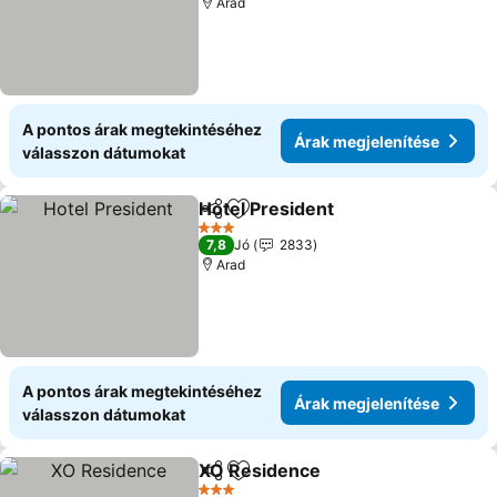
Arad
A pontos árak megtekintéséhez
Árak megjelenítése
válasszon dátumokat
Hotel President
Megosztás
Hozzáadás a kedvencekhez
Árak megje
3 Kategória
7,8
Jó
2833
Arad
A pontos árak megtekintéséhez
Árak megjelenítése
válasszon dátumokat
XO Residence
Megosztás
Hozzáadás a kedvencekhez
Árak megjel