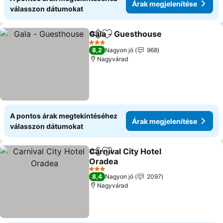
Árak megjelenítése
válasszon dátumokat
Gala - Guesthouse
Megosztás
Hozzáadás a kedvencekhez
Árak me
3 Kategória
8,2
Nagyon jó
968
Nagyvárad
A pontos árak megtekintéséhez
Árak megjelenítése
válasszon dátumokat
Carnival City Hotel
Megosztás
Hozzáadás a kedvencekhez
Oradea
Árak megjelenítése
3 Kategória
8,4
Nagyon jó
2097
Nagyvárad