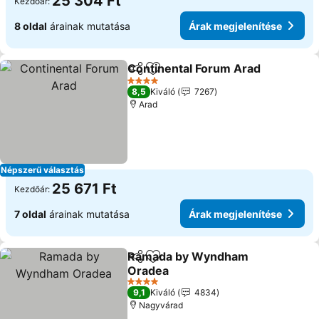
25 304 Ft
Kezdőár:
8 oldal
árainak mutatása
Árak megjelenítése
Continental Forum Arad
Megosztás
Hozzáadás a kedvencekhez
Ár
4 Kategória
8,5
Kiváló
7267
Arad
Népszerű választás
25 671 Ft
Kezdőár:
7 oldal
árainak mutatása
Árak megjelenítése
Ramada by Wyndham
Megosztás
Hozzáadás a kedvencekhez
Oradea
Árak megjelenítése
4 Kategória
9,1
Kiváló
4834
Nagyvárad