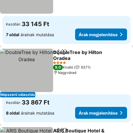
33 145 Ft
Kezdőár:
7 oldal
árainak mutatása
Árak megjelenítése
DoubleTree by Hilton
Megosztás
Hozzáadás a kedvencekhez
Oradea
Árak megjelenítése
4 Kategória
9,0
Kiváló
6371
Nagyvárad
Népszerű választás
33 867 Ft
Kezdőár:
8 oldal
árainak mutatása
Árak megjelenítése
ARIS Boutique Hotel &