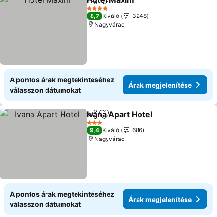
Hotel Maxim
Megosztás
Hozzáadás a kedvencekhez
Árak megjelen
4 Kategória
8,7
Kiváló
3248
Nagyvárad
A pontos árak megtekintéséhez
Árak megjelenítése
válasszon dátumokat
Ivana Apart Hotel
Megosztás
Hozzáadás a kedvencekhez
Árak meg
3 Kategória
9,4
Kiváló
686
Nagyvárad
A pontos árak megtekintéséhez
Árak megjelenítése
válasszon dátumokat