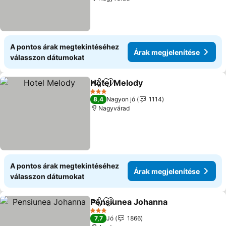
A pontos árak megtekintéséhez
Árak megjelenítése
válasszon dátumokat
Hotel Melody
Megosztás
Hozzáadás a kedvencekhez
Árak megjele
3 Kategória
8,4
Nagyon jó
1114
Nagyvárad
A pontos árak megtekintéséhez
Árak megjelenítése
válasszon dátumokat
Pensiunea Johanna
Megosztás
Hozzáadás a kedvencekhez
Árak m
3 Kategória
7,7
Jó
1866