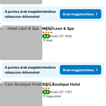
A pontos árak megtekintéséhez
Árak megjelenítése
válasszon dátumokat
Hotel Leon & Spa
Megosztás
Hozzáadás a kedvencekhez
Árak megj
4 Kategória
8,8
Kiváló
1618
Arad
A pontos árak megtekintéséhez
Árak megjelenítése
válasszon dátumokat
Caro Boutique Hotel
Megosztás
Hozzáadás a kedvencekhez
Árak 
3 Kategória
8,9
Kiváló
1787
Nagyvárad