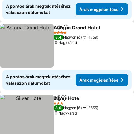
A pontos árak megtekintéséhez
Árak megjelenítése
válasszon dátumokat
Astoria Grand Hotel
Megosztás
Hozzáadás a kedvencekhez
Árak m
4 Kategória
8,4
Nagyon jó
4759
Nagyvárad
A pontos árak megtekintéséhez
Árak megjelenítése
válasszon dátumokat
Silver Hotel
Megosztás
Hozzáadás a kedvencekhez
Árak megjelení
3 Kategória
8,0
Nagyon jó
3555
Nagyvárad