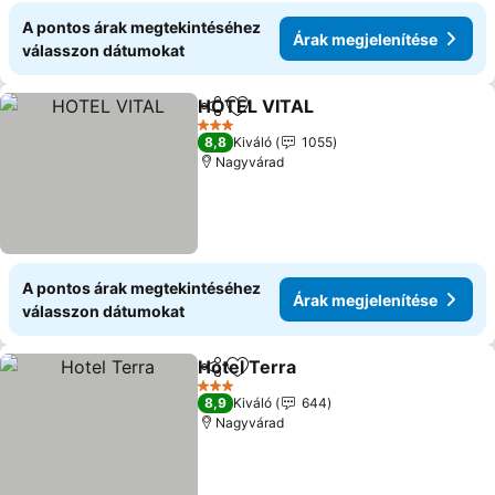
A pontos árak megtekintéséhez
Árak megjelenítése
válasszon dátumokat
HOTEL VITAL
Megosztás
Hozzáadás a kedvencekhez
Árak megjele
3 Kategória
8,8
Kiváló
1055
Nagyvárad
A pontos árak megtekintéséhez
Árak megjelenítése
válasszon dátumokat
Hotel Terra
Megosztás
Hozzáadás a kedvencekhez
Árak megjelení
3 Kategória
8,9
Kiváló
644
Nagyvárad