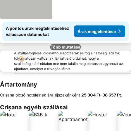
A pontos árak megtekintéséhez
Árak megjelenítése
válasszon dátumokat
Több mutatása
A szállásfoglalási oldalaktól kapott árak és foglalhatósági adatok
folyamatosan változnak. Emiatt előfordulhat, hogy a
szállásfoglalási oldalon már nem találja meg pontosan ugyanazt az
ajánlatot, amelyet a trivagón látott.
Ártartomány
Crișana olcsó hoteleinek ára éjszakánként
‎25 304 Ft
–
‎38 657 Ft
.
Crișana egyéb szállásai