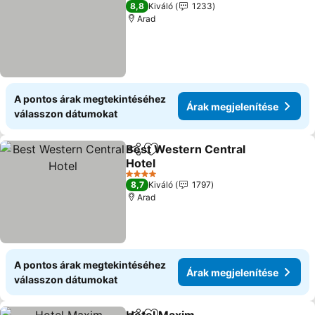
3 Kategória
8,8
Kiváló
1233
Arad
A pontos árak megtekintéséhez
Árak megjelenítése
válasszon dátumokat
Best Western Central
Megosztás
Hozzáadás a kedvencekhez
Hotel
Árak megjelenítése
4 Kategória
8,7
Kiváló
1797
Arad
A pontos árak megtekintéséhez
Árak megjelenítése
válasszon dátumokat