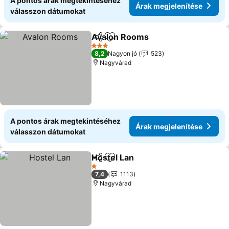
A pontos árak megtekintéséhez
Árak megjelenítése
válasszon dátumokat
Avalon Rooms
Megosztás
Hozzáadás a kedvencekhez
Árak megjel
3 Kategória
8,2
Nagyon jó
523
Nagyvárad
A pontos árak megtekintéséhez
Árak megjelenítése
válasszon dátumokat
Hostel Lan
Megosztás
Hozzáadás a kedvencekhez
Árak megjelenít
1 Kategória
7,4
1113
Nagyvárad