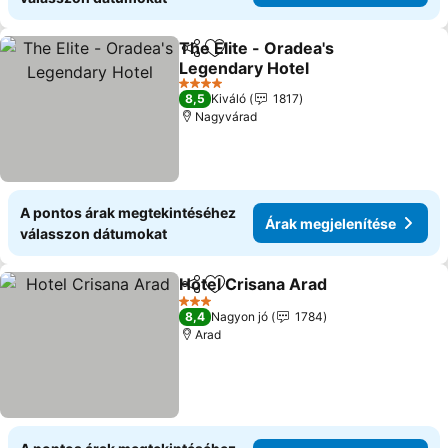
The Elite - Oradea's
Megosztás
Hozzáadás a kedvencekhez
Legendary Hotel
Árak megjelenítése
4 Kategória
8,5
Kiváló
1817
Nagyvárad
A pontos árak megtekintéséhez
Árak megjelenítése
válasszon dátumokat
Hotel Crisana Arad
Megosztás
Hozzáadás a kedvencekhez
Árak me
3 Kategória
8,4
Nagyon jó
1784
Arad