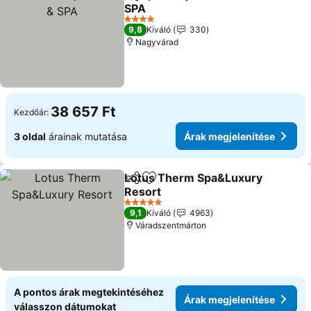
Megosztás
Hozzáadás a kedvencekhez
SPA
Árak megjelenítése
4 Kategória
9,8
Kiváló
330
Nagyvárad
38 657 Ft
Kezdőár:
3 oldal
árainak mutatása
Árak megjelenítése
Lotus Therm Spa&Luxury
Megosztás
Hozzáadás a kedvencekhez
Resort
Árak megjelenítése
5 Kategória
9,1
Kiváló
4963
Váradszentmárton
A pontos árak megtekintéséhez
Árak megjelenítése
válasszon dátumokat