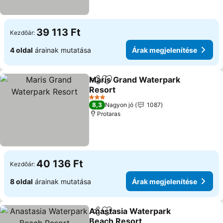
39 113 Ft
Kezdőár:
4 oldal
árainak mutatása
Árak megjelenítése
Maris Grand Waterpark
Megosztás
Hozzáadás a kedvencekhez
Resort
3 Kategória
8,3
Nagyon jó
1087
Protaras
40 136 Ft
Kezdőár:
8 oldal
árainak mutatása
Árak megjelenítése
Anastasia Waterpark
Megosztás
Hozzáadás a kedvencekhez
Beach Resort