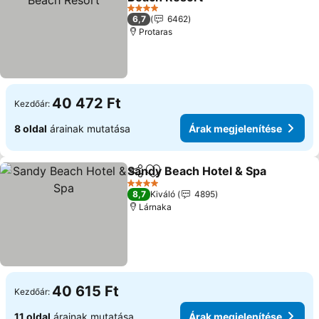
4 Kategória
6,7
6462
Protaras
40 472 Ft
Kezdőár:
8 oldal
árainak mutatása
Árak megjelenítése
Sandy Beach Hotel & Spa
Megosztás
Hozzáadás a kedvencekhez
4 Kategória
8,7
Kiváló
4895
Lárnaka
40 615 Ft
Kezdőár:
11 oldal
árainak mutatása
Árak megjelenítése