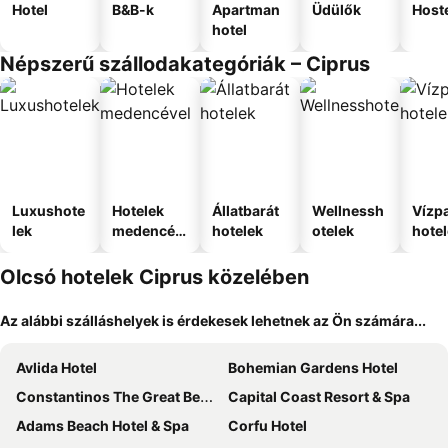
Hotel
B&B-k
Apartman
Üdülők
Host
hotel
Népszerű szállodakategóriák – Ciprus
Luxushote
Hotelek
Állatbarát
Wellnessh
Vízpa
lek
medencév
hotelek
otelek
hote
el
Olcsó hotelek Ciprus közelében
Az alábbi szálláshelyek is érdekesek lehetnek az Ön számára...
Avlida Hotel
Bohemian Gardens Hotel
Constantinos The Great Beach Hotel
Capital Coast Resort & Spa
Adams Beach Hotel & Spa
Corfu Hotel