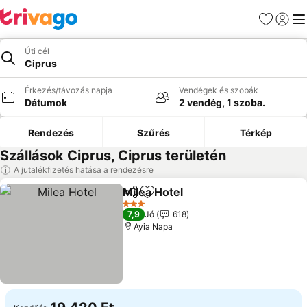
Kedvencek
Bejelen
Me
Úti cél
Ciprus
Érkezés/távozás napja
Vendégek és szobák
Dátumok
2 vendég, 1 szoba.
Rendezés
Szűrés
Térkép
Szállások Ciprus, Ciprus területén
A jutalékfizetés hatása a rendezésre
Milea Hotel
Megosztás
Hozzáadás a kedvencekhez
3 Kategória
7,9
Jó
618
Ayia Napa