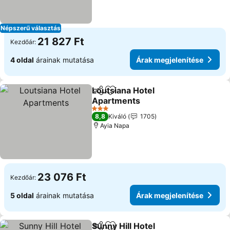
Népszerű választás
21 827 Ft
Kezdőár:
4 oldal
árainak mutatása
Árak megjelenítése
Loutsiana Hotel
Megosztás
Hozzáadás a kedvencekhez
Apartments
3 Kategória
8,8
Kiváló
1705
Ayia Napa
23 076 Ft
Kezdőár:
5 oldal
árainak mutatása
Árak megjelenítése
Sunny Hill Hotel