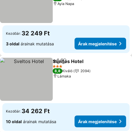
Ayia Napa
32 249 Ft
Kezdőár:
3 oldal
árainak mutatása
Árak megjelenítése
Sveltos Hotel
Megosztás
Hozzáadás a kedvencekhez
3 Kategória
8,8
Kiváló
2094
Lárnaka
34 262 Ft
Kezdőár:
10 oldal
árainak mutatása
Árak megjelenítése