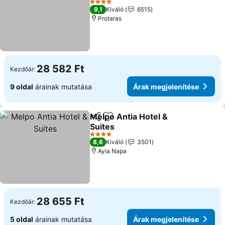
4 Kategória
9,1
Kiváló
6515
Protaras
28 582 Ft
Kezdőár:
9 oldal
árainak mutatása
Árak megjelenítése
Melpo Antia Hotel &
Megosztás
Hozzáadás a kedvencekhez
Suites
4 Kategória
8,6
Kiváló
3501
Ayia Napa
28 655 Ft
Kezdőár:
5 oldal
árainak mutatása
Árak megjelenítése