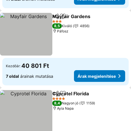
Mayfair Gardens
Megosztás
Hozzáadás a kedvencekhez
3 Kategória
8,5
Kiváló
4856
Páfosz
40 801 Ft
Kezdőár:
7 oldal
árainak mutatása
Árak megjelenítése
Cyprotel Florida
Megosztás
Hozzáadás a kedvencekhez
4 Kategória
8,4
Nagyon jó
1159
Ayia Napa