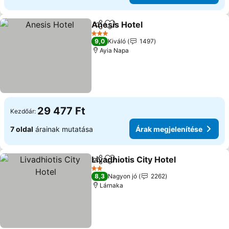
Anesis Hotel
Megosztás
Hozzáadás a kedvencekhez
3 Kategória
9,0
Kiváló
1497
Ayia Napa
29 477 Ft
Kezdőár:
7 oldal
árainak mutatása
Árak megjelenítése
Livadhiotis City Hotel
Megosztás
Hozzáadás a kedvencekhez
2 Kategória
8,3
Nagyon jó
2262
Lárnaka