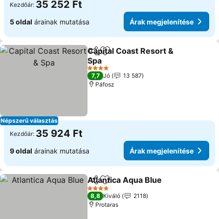
35 252 Ft
Kezdőár:
5 oldal
árainak mutatása
Árak megjelenítése
Capital Coast Resort &
Megosztás
Hozzáadás a kedvencekhez
Spa
4 Kategória
7,7
Jó
13 587
Páfosz
Népszerű választás
35 924 Ft
Kezdőár:
9 oldal
árainak mutatása
Árak megjelenítése
Atlantica Aqua Blue
Megosztás
Hozzáadás a kedvencekhez
4 Kategória
8,8
Kiváló
2118
Protaras