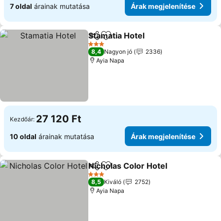
7 oldal
árainak mutatása
Árak megjelenítése
Stamatia Hotel
Megosztás
Hozzáadás a kedvencekhez
3 Kategória
8,4
Nagyon jó
2336
Ayia Napa
27 120 Ft
Kezdőár:
10 oldal
árainak mutatása
Árak megjelenítése
Nicholas Color Hotel
Megosztás
Hozzáadás a kedvencekhez
3 Kategória
8,5
Kiváló
2752
Ayia Napa