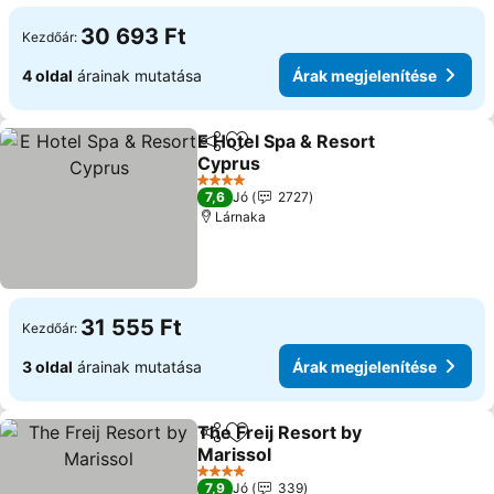
30 693 Ft
Kezdőár:
4 oldal
árainak mutatása
Árak megjelenítése
E Hotel Spa & Resort
Megosztás
Hozzáadás a kedvencekhez
Cyprus
4 Kategória
7,6
Jó
2727
Lárnaka
31 555 Ft
Kezdőár:
3 oldal
árainak mutatása
Árak megjelenítése
The Freij Resort by
Megosztás
Hozzáadás a kedvencekhez
Marissol
4 Kategória
7,9
Jó
339