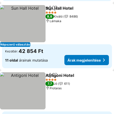
Sun Hall Hotel
Megosztás
Hozzáadás a kedvencekhez
4 Kategória
8,8
Kiváló
8486
Lárnaka
Népszerű választás
42 854 Ft
Kezdőár:
11 oldal
árainak mutatása
Árak megjelenítése
Antigoni Hotel
Megosztás
Hozzáadás a kedvencekhez
4 Kategória
7,7
Jó
611
Protaras