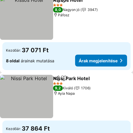
Kissos Hotel
Megosztás
Hozzáadás a kedvencekhez
3 Kategória
8,0
Nagyon jó
3947
Páfosz
37 071 Ft
Kezdőár:
8 oldal
árainak mutatása
Árak megjelenítése
Nissi Park Hotel
Megosztás
Hozzáadás a kedvencekhez
3 Kategória
9,2
Kiváló
1706
Ayia Napa
37 864 Ft
Kezdőár: