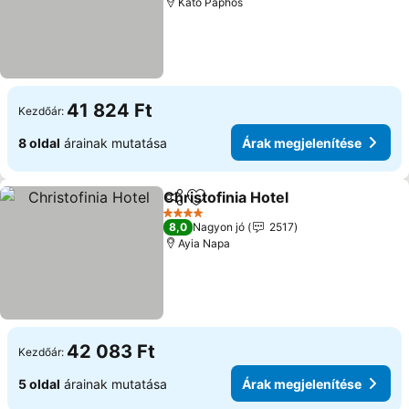
Kato Paphos
41 824 Ft
Kezdőár:
8 oldal
árainak mutatása
Árak megjelenítése
Christofinia Hotel
Megosztás
Hozzáadás a kedvencekhez
4 Kategória
8,0
Nagyon jó
2517
Ayia Napa
42 083 Ft
Kezdőár:
5 oldal
árainak mutatása
Árak megjelenítése