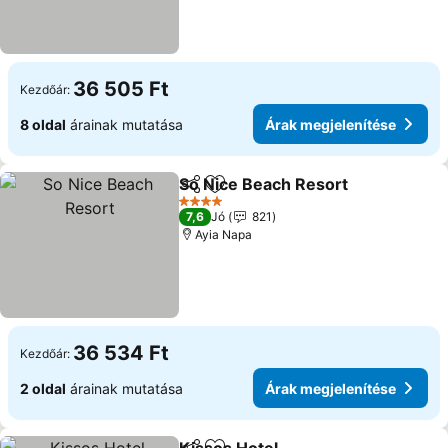
36 505 Ft
Kezdőár:
8 oldal
árainak mutatása
Árak megjelenítése
So Nice Beach Resort
Megosztás
Hozzáadás a kedvencekhez
4 Kategória
7,6
Jó
821
Ayia Napa
36 534 Ft
Kezdőár:
2 oldal
árainak mutatása
Árak megjelenítése