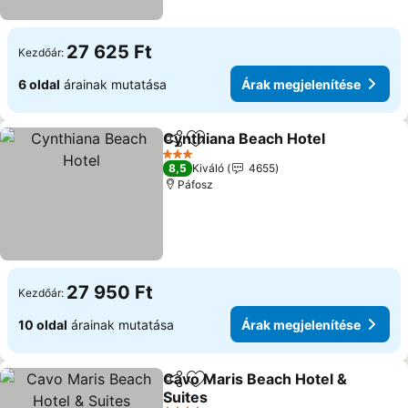
27 625 Ft
Kezdőár:
6 oldal
árainak mutatása
Árak megjelenítése
Cynthiana Beach Hotel
Megosztás
Hozzáadás a kedvencekhez
3 Kategória
8,5
Kiváló
4655
Páfosz
27 950 Ft
Kezdőár:
10 oldal
árainak mutatása
Árak megjelenítése
Cavo Maris Beach Hotel &
Megosztás
Hozzáadás a kedvencekhez
Suites