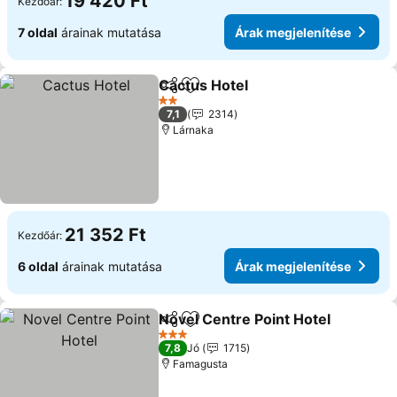
19 420 Ft
Kezdőár:
7 oldal
árainak mutatása
Árak megjelenítése
Cactus Hotel
Megosztás
Hozzáadás a kedvencekhez
2 Kategória
7,1
2314
Lárnaka
21 352 Ft
Kezdőár:
6 oldal
árainak mutatása
Árak megjelenítése
Novel Centre Point Hotel
Megosztás
Hozzáadás a kedvencekhez
3 Kategória
7,8
Jó
1715
Famagusta