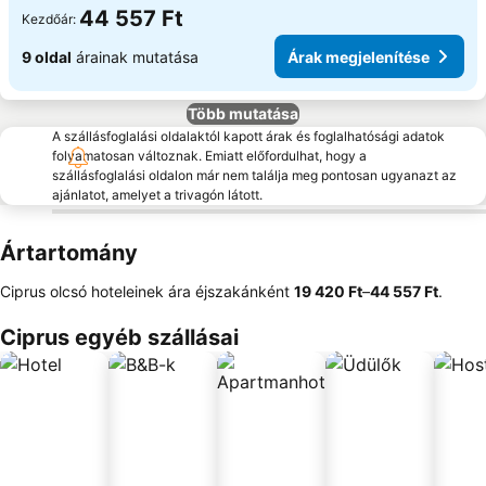
44 557 Ft
Kezdőár:
9 oldal
árainak mutatása
Árak megjelenítése
Több mutatása
A szállásfoglalási oldalaktól kapott árak és foglalhatósági adatok
folyamatosan változnak. Emiatt előfordulhat, hogy a
szállásfoglalási oldalon már nem találja meg pontosan ugyanazt az
ajánlatot, amelyet a trivagón látott.
Ártartomány
Ciprus olcsó hoteleinek ára éjszakánként
‎19 420 Ft
–
‎44 557 Ft
.
Ciprus egyéb szállásai