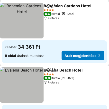
Bohemian Gardens Hotel
Megosztás
Hozzáadás a kedvencekhez
4 Kategória
8,6
Kiváló
1085
Protaras
34 361 Ft
Kezdőár:
9 oldal
árainak mutatása
Árak megjelenítése
Evalena Beach Hotel
Megosztás
Hozzáadás a kedvencekhez
4 Kategória
8,8
Kiváló
2827
Protaras