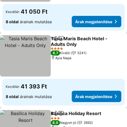
41 050 Ft
Kezdőár:
8 oldal
árainak mutatása
Árak megjelenítése
Tasia Maris Beach Hotel -
Megosztás
Hozzáadás a kedvencekhez
Adults Only
4 Kategória
8,7
Kiváló
5241
Ayia Napa
41 393 Ft
Kezdőár:
8 oldal
árainak mutatása
Árak megjelenítése
Basilica Holiday Resort
Megosztás
Hozzáadás a kedvencekhez
3 Kategória
8,0
Nagyon jó
2692