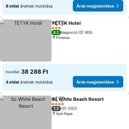
8 oldal
árainak mutatása
Árak megjelenítése
TETYK Hotel
Megosztás
Hozzáadás a kedvencekhez
3 Kategória
8,2
Nagyon jó
905
Protaras
38 288 Ft
Kezdőár:
4 oldal
árainak mutatása
Árak megjelenítése
So White Beach Resort
Megosztás
Hozzáadás a kedvencekhez
4 Kategória
7,2
1007
Ayia Napa