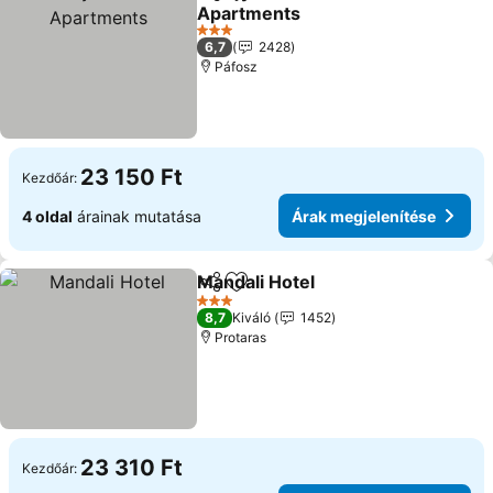
Megosztás
Hozzáadás a kedvencekhez
Apartments
3 Kategória
6,7
2428
Páfosz
23 150 Ft
Kezdőár:
4 oldal
árainak mutatása
Árak megjelenítése
Mandali Hotel
Megosztás
Hozzáadás a kedvencekhez
3 Kategória
8,7
Kiváló
1452
Protaras
23 310 Ft
Kezdőár: