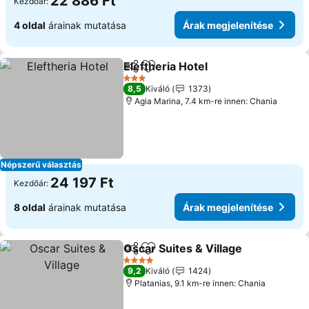
22 886 Ft
Kezdőár:
4 oldal
árainak mutatása
Árak megjelenítése
Eleftheria Hotel
Megosztás
Hozzáadás a kedvencekhez
Árak megje
3 Kategória
8,5
Kiváló
1373
Agia Marina, 7.4 km-re innen: Chania
Népszerű választás
24 197 Ft
Kezdőár:
8 oldal
árainak mutatása
Árak megjelenítése
Oscar Suites & Village
Megosztás
Hozzáadás a kedvencekhez
Árak
4 Kategória
9,2
Kiváló
1424
Platanias, 9.1 km-re innen: Chania