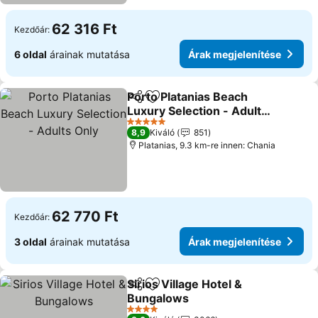
62 316 Ft
Kezdőár:
6 oldal
árainak mutatása
Árak megjelenítése
Porto Platanias Beach
Megosztás
Hozzáadás a kedvencekhez
Luxury Selection - Adults
Only
Árak megjelenítése
5 Kategória
8,9
Kiváló
851
Platanias, 9.3 km-re innen: Chania
62 770 Ft
Kezdőár:
3 oldal
árainak mutatása
Árak megjelenítése
Sirios Village Hotel &
Megosztás
Hozzáadás a kedvencekhez
Bungalows
Árak megjelenítése
4 Kategória