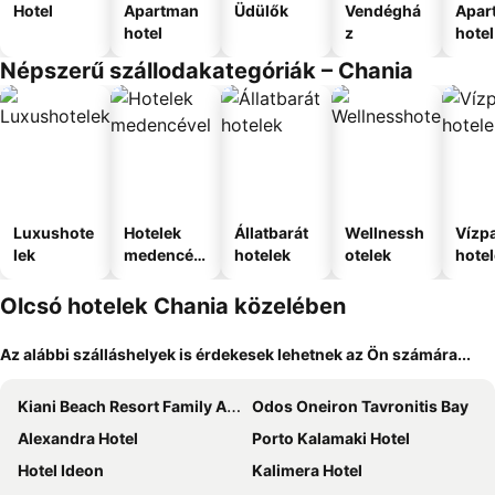
Hotel
Apartman
Üdülők
Vendéghá
Apar
hotel
z
hotel
Népszerű szállodakategóriák – Chania
Luxushote
Hotelek
Állatbarát
Wellnessh
Vízpa
lek
medencév
hotelek
otelek
hote
el
Olcsó hotelek Chania közelében
Az alábbi szálláshelyek is érdekesek lehetnek az Ön számára...
Kiani Beach Resort Family All-Inclusive
Odos Oneiron Tavronitis Bay
Alexandra Hotel
Porto Kalamaki Hotel
Hotel Ideon
Kalimera Hotel