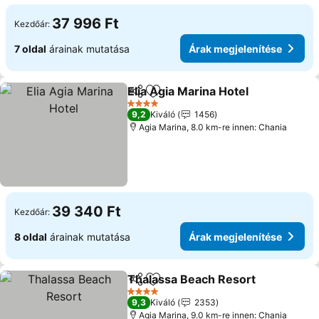
37 996 Ft
Kezdőár:
7 oldal
árainak mutatása
Árak megjelenítése
Elia Agia Marina Hotel
Megosztás
Hozzáadás a kedvencekhez
Árak
4 Kategória
9,2
Kiváló
1456
Agia Marina, 8.0 km-re innen: Chania
39 340 Ft
Kezdőár:
8 oldal
árainak mutatása
Árak megjelenítése
Thalassa Beach Resort
Megosztás
Hozzáadás a kedvencekhez
Ára
4 Kategória
9,3
Kiváló
2353
Agia Marina, 9.0 km-re innen: Chania