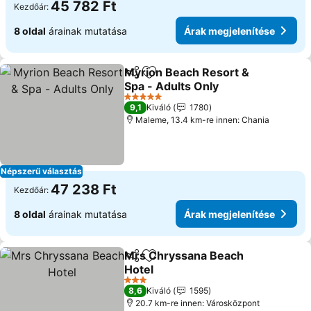
45 782 Ft
Kezdőár:
8 oldal
árainak mutatása
Árak megjelenítése
Myrion Beach Resort &
Megosztás
Hozzáadás a kedvencekhez
Spa - Adults Only
Árak megjelenítése
5 Kategória
9,1
Kiváló
1780
Maleme, 13.4 km-re innen: Chania
Népszerű választás
47 238 Ft
Kezdőár:
8 oldal
árainak mutatása
Árak megjelenítése
Mrs Chryssana Beach
Megosztás
Hozzáadás a kedvencekhez
Hotel
Árak megjelenítése
3 Kategória
8,6
Kiváló
1595
20.7 km-re innen: Városközpont