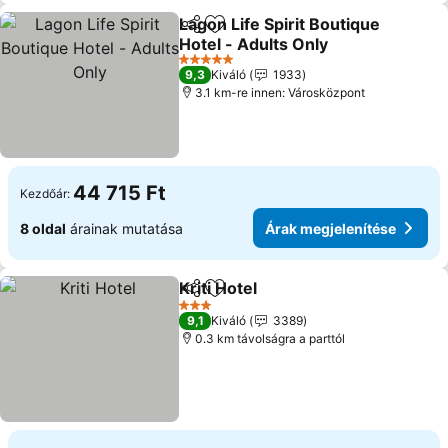
Lagon Life Spirit Boutique
Megosztás
Hozzáadás a kedvencekhez
Hotel - Adults Only
Árak megjelenítése
5 Kategória
9,3
Kiváló
1933
3.1 km-re innen: Városközpont
44 715 Ft
Kezdőár:
8 oldal
árainak mutatása
Árak megjelenítése
Kriti Hotel
Megosztás
Hozzáadás a kedvencekhez
Árak megjelenít
3 Kategória
9,1
Kiváló
3389
0.3 km távolságra a parttól