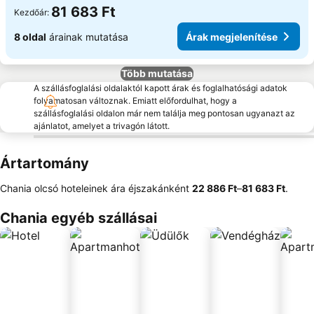
81 683 Ft
Kezdőár:
8 oldal
árainak mutatása
Árak megjelenítése
Több mutatása
A szállásfoglalási oldalaktól kapott árak és foglalhatósági adatok
folyamatosan változnak. Emiatt előfordulhat, hogy a
szállásfoglalási oldalon már nem találja meg pontosan ugyanazt az
ajánlatot, amelyet a trivagón látott.
Ártartomány
Chania olcsó hoteleinek ára éjszakánként
‎22 886 Ft
–
‎81 683 Ft
.
Chania egyéb szállásai