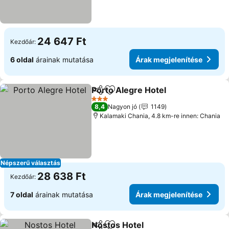
24 647 Ft
Kezdőár:
6 oldal
árainak mutatása
Árak megjelenítése
Porto Alegre Hotel
Megosztás
Hozzáadás a kedvencekhez
Árak me
3 Kategória
8,4
Nagyon jó
1149
Kalamaki Chania, 4.8 km-re innen: Chania
Népszerű választás
28 638 Ft
Kezdőár:
7 oldal
árainak mutatása
Árak megjelenítése
Nostos Hotel