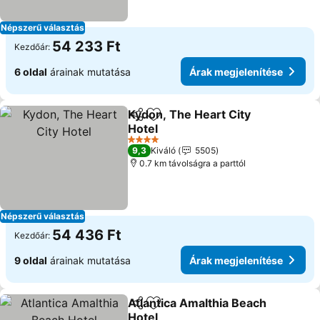
Népszerű választás
54 233 Ft
Kezdőár:
6 oldal
árainak mutatása
Árak megjelenítése
Kydon, The Heart City
Megosztás
Hozzáadás a kedvencekhez
Hotel
Árak megjelenítése
4 Kategória
9,3
Kiváló
5505
0.7 km távolságra a parttól
Népszerű választás
54 436 Ft
Kezdőár:
9 oldal
árainak mutatása
Árak megjelenítése
Atlantica Amalthia Beach
Megosztás
Hozzáadás a kedvencekhez
Hotel