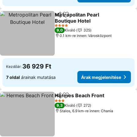
Metropolitan Pearl
Megosztás
Hozzáadás a kedvencekhez
Boutique Hotel
Árak megjelenítése
4 Kategória
9,0
Kiváló
325
0.1 km-re innen: Városközpont
36 929 Ft
Kezdőár:
7 oldal
árainak mutatása
Árak megjelenítése
Hermes Beach Front
Megosztás
Hozzáadás a kedvencekhez
Árak 
3 Kategória
9,3
Kiváló
272
Stalos, 6.9 km-re innen: Chania