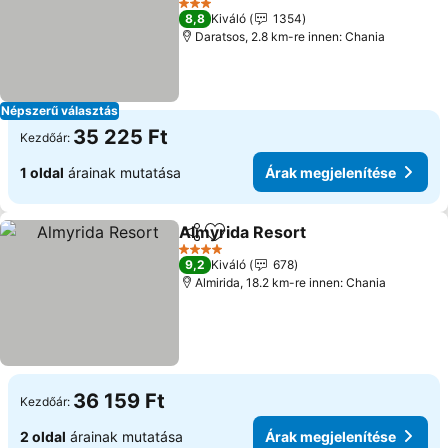
Árak megjelenítése
3 Kategória
8,8
Kiváló
1354
Daratsos, 2.8 km-re innen: Chania
Népszerű választás
35 225 Ft
Kezdőár:
1 oldal
árainak mutatása
Árak megjelenítése
Almyrida Resort
Megosztás
Hozzáadás a kedvencekhez
Árak megj
4 Kategória
9,2
Kiváló
678
Almirida, 18.2 km-re innen: Chania
36 159 Ft
Kezdőár:
2 oldal
árainak mutatása
Árak megjelenítése