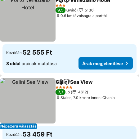
Porto Veneziano Hotel
Megosztás
Hozzáadás a kedvencekhez
Ára
3 Kategória
9,5
Kiváló
5136
0.6 km távolságra a parttól
52 555 Ft
Kezdőár:
8 oldal
árainak mutatása
Árak megjelenítése
Galini Sea View
Megosztás
Hozzáadás a kedvencekhez
Árak megje
5 Kategória
7,7
Jó
4612
Stalos, 7.0 km-re innen: Chania
Népszerű választás
53 459 Ft
Kezdőár: