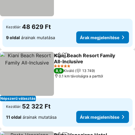
48 629 Ft
Kezdőár:
9 oldal
árainak mutatása
Árak megjelenítése
Kiani Beach Resort Family
Megosztás
Hozzáadás a kedvencekhez
All-Inclusive
Árak megjelenítése
5 Kategória
8,9
Kiváló
13 749
0.1 km távolságra a parttól
Népszerű választás
52 322 Ft
Kezdőár:
11 oldal
árainak mutatása
Árak megjelenítése