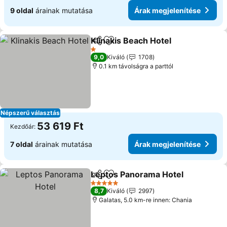
9 oldal
árainak mutatása
Árak megjelenítése
Klinakis Beach Hotel
Megosztás
Hozzáadás a kedvencekhez
Árak 
1 Kategória
9,0
Kiváló
1708
0.1 km távolságra a parttól
Népszerű választás
53 619 Ft
Kezdőár:
7 oldal
árainak mutatása
Árak megjelenítése
Leptos Panorama Hotel
Megosztás
Hozzáadás a kedvencekhez
Ár
5 Kategória
8,7
Kiváló
2997
Galatas, 5.0 km-re innen: Chania