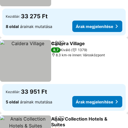
33 275 Ft
Kezdőár:
8 oldal
árainak mutatása
Árak megjelenítése
Caldera Village
Megosztás
Hozzáadás a kedvencekhez
Árak megje
8,7
Kiváló
1379
8.3 km-re innen: Városközpont
33 951 Ft
Kezdőár:
5 oldal
árainak mutatása
Árak megjelenítése
Anais Collection Hotels &
Megosztás
Hozzáadás a kedvencekhez
Suites