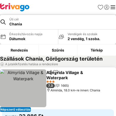
Kedvencek
Bejelen
Me
Úti cél
Chania
Érkezés/távozás napja
Vendégek és szobák
Dátumok
2 vendég, 1 szoba.
Rendezés
Szűrés
Térkép
Szállások Chania, Görögország területén
A jutalékfizetés hatása a rendezésre
Almyrida Village &
Megosztás
Hozzáadás a kedvencekhez
Waterpark
Árak megjelenítése
3 Kategória
7,3
1665
Almirida, 18.0 km-re innen: Chania
Népszerű választás