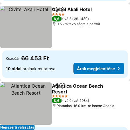
Civitel Akali Hotel
Megosztás
Hozzáadás a kedvencekhez
Árak meg
4 Kategória
8,6
Kiváló
1480
0.5 km távolságra a parttól
66 453 Ft
Kezdőár:
10 oldal
árainak mutatása
Árak megjelenítése
Atlantica Ocean Beach
Megosztás
Hozzáadás a kedvencekhez
Resort
Árak megjelenítése
5 Kategória
8,6
Kiváló
4984
Platanias, 16.0 km-re innen: Chania
Népszerű választás