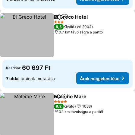
El Greco Hotel
Megosztás
Hozzáadás a kedvencekhez
Árak megjel
3 Kategória
8,5
Kiváló
2004
0.7 km távolságra a parttól
60 697 Ft
Kezdőár:
7 oldal
árainak mutatása
Árak megjelenítése
Maleme Mare
Megosztás
Hozzáadás a kedvencekhez
Árak megjele
4 Kategória
9,2
Kiváló
1088
0.1 km távolságra a parttól