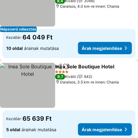
8,6
Kiváló
3066
Daratsos, 4.0 km-re innen: Chania
Népszerű választás
64 049 Ft
Kezdőár:
10 oldal
árainak mutatása
Árak megjelenítése
Inea Sole Boutique Hotel
Megosztás
Hozzáadás a kedvencekhez
Á
4 Kategória
9,7
Kiváló
642
Daratsos, 3.5 km-re innen: Chania
65 639 Ft
Kezdőár:
5 oldal
árainak mutatása
Árak megjelenítése