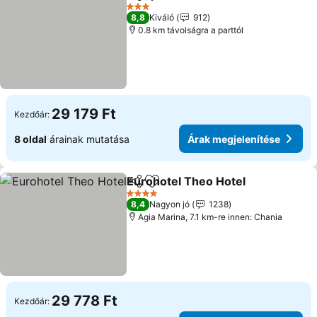
Megosztás
Hozzáadás a kedvencekhez
Árak megjele
3 Kategória
8,8
Kiváló
912
0.8 km távolságra a parttól
29 179 Ft
Kezdőár:
8 oldal
árainak mutatása
Árak megjelenítése
Eurohotel Theo Hotel
Megosztás
Hozzáadás a kedvencekhez
Árak
4 Kategória
8,4
Nagyon jó
1238
Agia Marina, 7.1 km-re innen: Chania
29 778 Ft
Kezdőár: