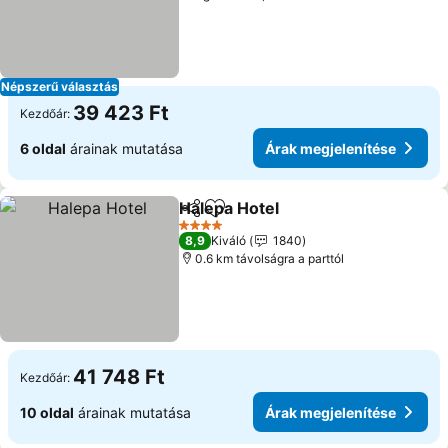
Népszerű választás
39 423 Ft
Kezdőár:
6 oldal
árainak mutatása
Árak megjelenítése
Halepa Hotel
Megosztás
Hozzáadás a kedvencekhez
Árak megjelen
4 Kategória
8,9
Kiváló
1840
0.6 km távolságra a parttól
41 748 Ft
Kezdőár:
10 oldal
árainak mutatása
Árak megjelenítése