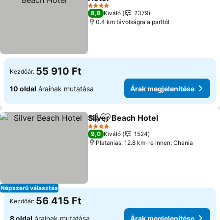
Árak megjelenítése
4 Kategória
8,8
Kiváló
2379
0.4 km távolságra a parttól
55 910 Ft
Kezdőár:
10 oldal
árainak mutatása
Árak megjelenítése
Silver Beach Hotel
Megosztás
Hozzáadás a kedvencekhez
Árak me
4 Kategória
9,0
Kiváló
1524
Platanias, 12.8 km-re innen: Chania
Népszerű választás
56 415 Ft
Kezdőár:
8 oldal
árainak mutatása
Árak megjelenítése