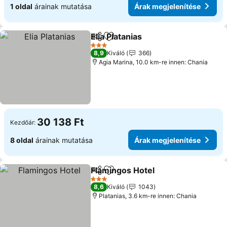
1 oldal
árainak mutatása
Árak megjelenítése
Elia Platanias
Megosztás
Hozzáadás a kedvencekhez
Árak megjelen
3 Kategória
8,9
Kiváló
366
Agia Marina, 10.0 km-re innen: Chania
30 138 Ft
Kezdőár:
8 oldal
árainak mutatása
Árak megjelenítése
Flamingos Hotel
Megosztás
Hozzáadás a kedvencekhez
Árak megj
3 Kategória
8,6
Kiváló
1043
Platanias, 3.6 km-re innen: Chania