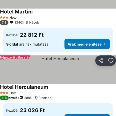
Hotel Martini
Árak megjelenítése
Hotel
3 Kategória
7,3
1340
Nápoly
22 812 Ft
Kezdőár:
9 oldal
árainak mutatása
Árak megjelenítése
Népszerű választás
Megosztá
Ho
Hotel Herculaneum
Árak megjelenítése
Hotel
3 Kategória
8,8
Kiváló
8885
Ercolano
23 026 Ft
Kezdőár: