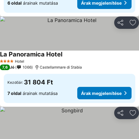
6 oldal
árainak mutatása
Árak megjelenítése
Megosztá
Ho
La Panoramica Hotel
Árak megjelenítése
Hotel
4 Kategória
7,6
Jó
1066
Castellammare di Stabia
31 804 Ft
Kezdőár:
7 oldal
árainak mutatása
Árak megjelenítése
Megosztá
Ho