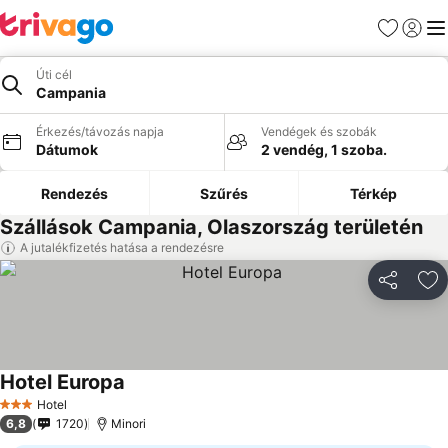
Kedvencek
Bejelen
Me
Úti cél
Campania
Érkezés/távozás napja
Vendégek és szobák
Dátumok
2 vendég, 1 szoba.
Rendezés
Szűrés
Térkép
Szállások Campania, Olaszország területén
A jutalékfizetés hatása a rendezésre
Megosztá
Ho
Hotel Europa
Árak megjelenítése
Hotel
3 Kategória
6,8
1720
Minori