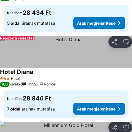
28 434 Ft
Kezdőár:
5 oldal
árainak mutatása
Árak megjelenítése
Népszerű választás
Megosztá
Ho
Hotel Diana
Árak megjelenítése
Hotel
3 Kategória
9,0
Kiváló
4559
Pompei
28 846 Ft
Kezdőár:
7 oldal
árainak mutatása
Árak megjelenítése
Megosztá
Ho