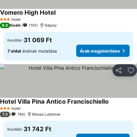
Vomero High Hotel
Árak megjelenítése
Hotel
3 Kategória
9,0
Kiváló
1161
Nápoly
31 069 Ft
Kezdőár:
7 oldal
árainak mutatása
Árak megjelenítése
Megosztá
Ho
Hotel Villa Pina Antico Francischiello
Árak megjel
Hotel
3 Kategória
7,3
784
Massa Lubrense
31 742 Ft
Kezdőár: