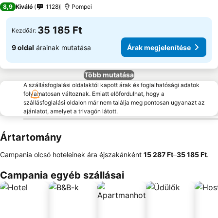
4 Kategória
8,9
Kiváló
1128
Pompei
35 185 Ft
Kezdőár:
9 oldal
árainak mutatása
Árak megjelenítése
Több mutatása
A szállásfoglalási oldalaktól kapott árak és foglalhatósági adatok
folyamatosan változnak. Emiatt előfordulhat, hogy a
szállásfoglalási oldalon már nem találja meg pontosan ugyanazt az
ajánlatot, amelyet a trivagón látott.
Ártartomány
Campania olcsó hoteleinek ára éjszakánként
‎15 287 Ft
–
‎35 185 Ft
.
Campania egyéb szállásai