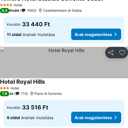
Árak megjel
Hotel
4 Kategória
8,5
Kiváló
7483
Castellammare di Stabia
33 440 Ft
Kezdőár:
11 oldal
árainak mutatása
Árak megjelenítése
Megosztá
Ho
Hotel Royal Hills
Árak megjelenítése
Hotel
3 Kategória
7,8
Jó
715
Piano di Sorrento
33 516 Ft
Kezdőár:
6 oldal
árainak mutatása
Árak megjelenítése