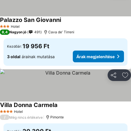
Palazzo San Giovanni
Árak megjelenítése
Hotel
3 Kategória
8,4
Nagyon jó
491
Cava de' Tirreni
19 956 Ft
Kezdőár:
3 oldal
árainak mutatása
Árak megjelenítése
Megosztá
Ho
Villa Donna Carmela
Árak megjelenítése
Hotel
4 Kategória
/
Pimonte
Még nincs értékelve