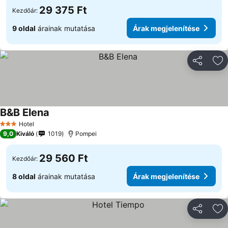
29 375 Ft
Kezdőár:
9 oldal
árainak mutatása
Árak megjelenítése
Megosztá
Ho
B&B Elena
Árak megjelenítése
Hotel
3 Kategória
9,0
Kiváló
1019
Pompei
29 560 Ft
Kezdőár:
8 oldal
árainak mutatása
Árak megjelenítése
Megosztá
Ho