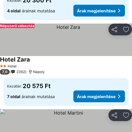
20 300 Ft
Kezdőár:
4 oldal
árainak mutatása
Árak megjelenítése
Népszerű választás
Megosztá
Ho
Hotel Zara
Árak megjelenítése
Hotel
2 Kategória
7,0
2362
Nápoly
20 575 Ft
Kezdőár:
7 oldal
árainak mutatása
Árak megjelenítése
Megosztá
Ho