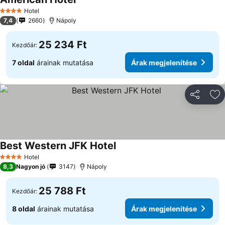
Árak megjelenítése
Hotel
4 Kategória
7,4
2660
Nápoly
25 234 Ft
Kezdőár:
7 oldal
árainak mutatása
Árak megjelenítése
Megosztá
Ho
Best Western JFK Hotel
Árak megjelenítése
Hotel
4 Kategória
8,3
Nagyon jó
3147
Nápoly
25 788 Ft
Kezdőár:
8 oldal
árainak mutatása
Árak megjelenítése