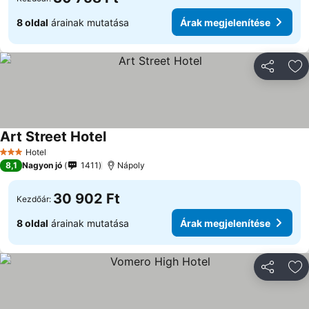
8 oldal
árainak mutatása
Árak megjelenítése
Megosztá
Ho
Art Street Hotel
Árak megjelenítése
Hotel
3 Kategória
8,1
Nagyon jó
1411
Nápoly
30 902 Ft
Kezdőár:
8 oldal
árainak mutatása
Árak megjelenítése
Megosztá
Ho