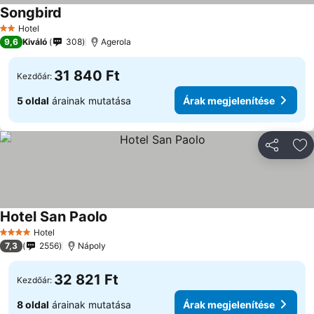
Songbird
Árak megjelenítése
Hotel
2 Kategória
9,6
Kiváló
308
Agerola
31 840 Ft
Kezdőár:
5 oldal
árainak mutatása
Árak megjelenítése
Megosztá
Ho
Hotel San Paolo
Árak megjelenítése
Hotel
4 Kategória
7,3
2556
Nápoly
32 821 Ft
Kezdőár:
8 oldal
árainak mutatása
Árak megjelenítése