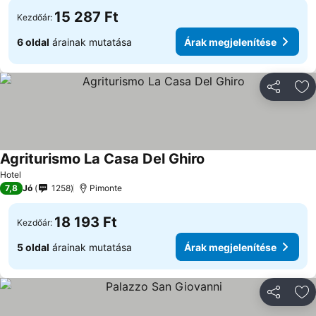
15 287 Ft
Kezdőár:
6 oldal
árainak mutatása
Árak megjelenítése
Megosztá
Ho
Agriturismo La Casa Del Ghiro
Árak megjelenítése
Hotel
7,8
Jó
1258
Pimonte
18 193 Ft
Kezdőár:
5 oldal
árainak mutatása
Árak megjelenítése
Megosztá
Ho