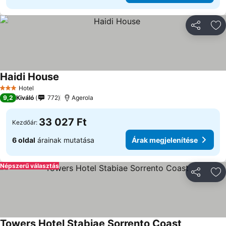
Megosztá
Ho
Haidi House
Árak megjelenítése
Hotel
3 Kategória
9,2
Kiváló
772
Agerola
33 027 Ft
Kezdőár:
6 oldal
árainak mutatása
Árak megjelenítése
Népszerű választás
Megosztá
Ho
Towers Hotel Stabiae Sorrento Coast