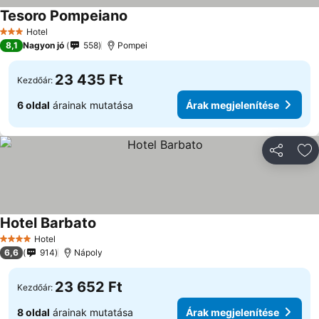
Tesoro Pompeiano
Árak megjelenítése
Hotel
3 Kategória
8,1
Nagyon jó
558
Pompei
23 435 Ft
Kezdőár:
6 oldal
árainak mutatása
Árak megjelenítése
Megosztá
Ho
Hotel Barbato
Árak megjelenítése
Hotel
4 Kategória
6,6
914
Nápoly
23 652 Ft
Kezdőár:
8 oldal
árainak mutatása
Árak megjelenítése