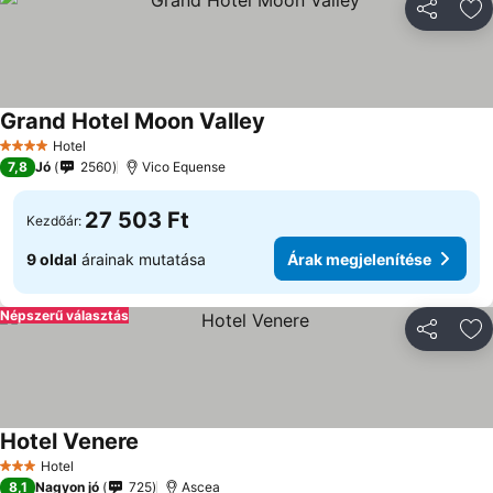
Megosztá
Ho
Grand Hotel Moon Valley
Árak megjelenítése
Hotel
4 Kategória
7,8
Jó
2560
Vico Equense
27 503 Ft
Kezdőár:
9 oldal
árainak mutatása
Árak megjelenítése
Népszerű választás
Megosztá
Ho
Hotel Venere
Árak megjelenítése
Hotel
3 Kategória
8,1
Nagyon jó
725
Ascea