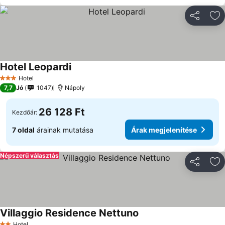
Megosztá
Ho
Hotel Leopardi
Árak megjelenítése
Hotel
3 Kategória
7,7
Jó
1047
Nápoly
26 128 Ft
Kezdőár:
7 oldal
árainak mutatása
Árak megjelenítése
Népszerű választás
Megosztá
Ho
Villaggio Residence Nettuno
Árak megjelenítése
Hotel