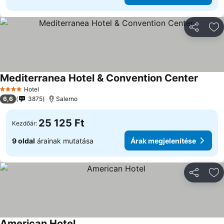
Megosztá
Ho
Mediterranea Hotel & Convention Center
Árak m
Hotel
4 Kategória
6,6
3875
Salerno
25 125 Ft
Kezdőár:
9 oldal
árainak mutatása
Árak megjelenítése
Megosztá
Ho
American Hotel