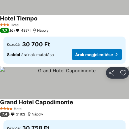
Hotel Tiempo
Árak megjelenítése
Hotel
3 Kategória
7,7
Jó
4897
Nápoly
30 700 Ft
Kezdőár:
8 oldal
árainak mutatása
Árak megjelenítése
Megosztá
Ho
Grand Hotel Capodimonte
Árak megjelenítése
Hotel
4 Kategória
7,4
2182
Nápoly
30 758 Ft
Kezdőár: