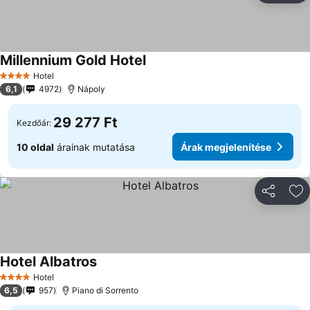
Millennium Gold Hotel
Árak megjelenítése
Hotel
4 Kategória
6,1
4972
Nápoly
29 277 Ft
Kezdőár:
10 oldal
árainak mutatása
Árak megjelenítése
Megosztá
Ho
Hotel Albatros
Árak megjelenítése
Hotel
4 Kategória
6,5
957
Piano di Sorrento