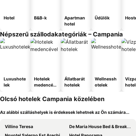
Hotel
B&B-k
Apartman
Üdülők
Host
hotel
Népszerű szállodakategóriák – Campania
Luxushote
Hotelek
Állatbarát
Wellnessh
Vízpa
lek
medencév
hotelek
otelek
hote
el
Olcsó hotelek Campania közelében
Az alábbi szálláshelyek is érdekesek lehetnek az Ön számára...
Villino Teresa
De Maria House Bed & Breakfast
Novotel Salerno Est Arechi
Hotel Panorama