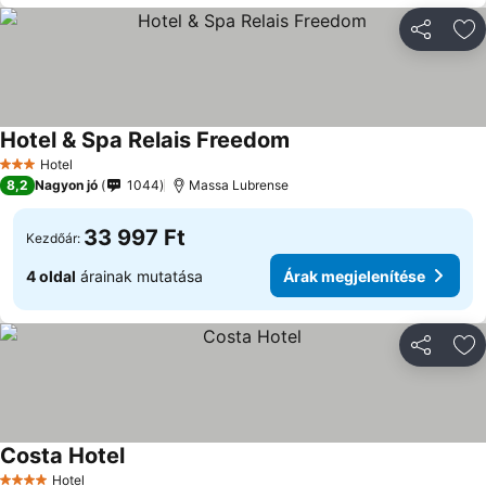
Megosztá
Ho
Hotel & Spa Relais Freedom
Árak megjelenítése
Hotel
3 Kategória
8,2
Nagyon jó
1044
Massa Lubrense
33 997 Ft
Kezdőár:
4 oldal
árainak mutatása
Árak megjelenítése
Megosztá
Ho
Costa Hotel
Árak megjelenítése
Hotel