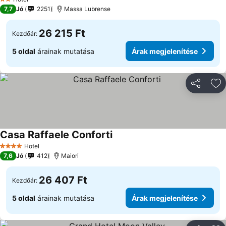
2 Kategória
7,7
Jó
2251
Massa Lubrense
26 215 Ft
Kezdőár:
5 oldal
árainak mutatása
Árak megjelenítése
Megosztá
Ho
Casa Raffaele Conforti
Árak megjelenítése
Hotel
4 Kategória
7,6
Jó
412
Maiori
26 407 Ft
Kezdőár:
5 oldal
árainak mutatása
Árak megjelenítése