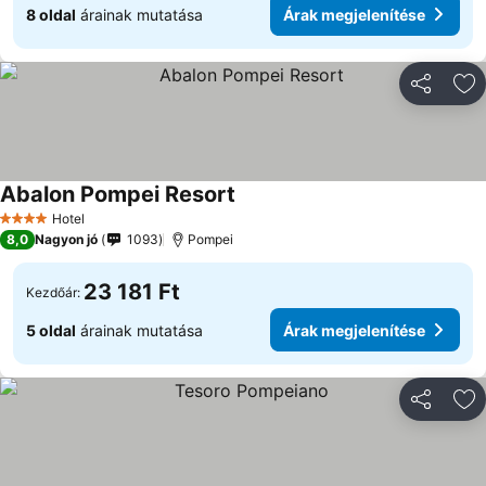
8 oldal
árainak mutatása
Árak megjelenítése
Megosztá
Ho
Abalon Pompei Resort
Árak megjelenítése
Hotel
4 Kategória
8,0
Nagyon jó
1093
Pompei
23 181 Ft
Kezdőár:
5 oldal
árainak mutatása
Árak megjelenítése
Megosztá
Ho