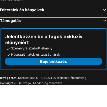
Apartmánový Dům Centrum
Hotel Europa
Feltételek és irányelvek
Hotel Victory
Hotel Rakovec
Hotel Kaskáda
Penzion Rakovec
Támogatás
Hotel U Šuláka
Pension U Dolezalu
Sono Hotel
Hotel Zannam
Jelentkezzen be a tagok exkluzív
Apartmánový dům U Tomana
Penzion Macocha
előnyeiért
Hotel Vaka
Kolej Akademie
Személyre szabott élmény
VV hotel & apartments
Hotel Olberg
Hűségajánlatok és tagsági árak
Internesto Apartments
Hotel Slavia
Bejelentkezés
Clarion Congress Hotel Brno
Fairhotel
Hotel Harmonie
Penzion Vanessa
trivago N.V.
, Kesselstraße 5 – 7, 40221 Düsseldorf, Németország
Ubytování Brno
Brno 1
Copyright 2026 trivago | Minden jog fenntartva.