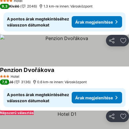
Hotel
4 Kategória
9,3
Kiváló
2046
1.3 km-re innen: Városközpont
A pontos árak megtekintéséhez
Árak megjelenítése
válasszon dátumokat
Megosztá
Ho
Penzion Dvořákova
Árak megjelenítése
Hotel
3 Kategória
7,8
Jó
3136
0.6 km-re innen: Városközpont
A pontos árak megtekintéséhez
Árak megjelenítése
válasszon dátumokat
Népszerű választás
Megosztá
Ho