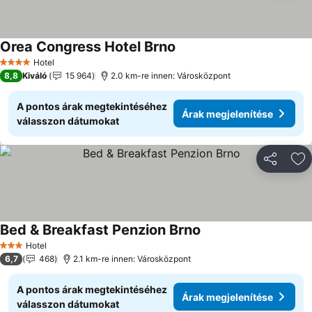
Orea Congress Hotel Brno
Árak megjelenítése
Hotel
4 Kategória
8,8
Kiváló
15 964
2.0 km-re innen: Városközpont
A pontos árak megtekintéséhez
Árak megjelenítése
válasszon dátumokat
Megosztá
Ho
Bed & Breakfast Penzion Brno
Árak megjelenítése
Hotel
3 Kategória
6,7
468
2.1 km-re innen: Városközpont
A pontos árak megtekintéséhez
Árak megjelenítése
válasszon dátumokat