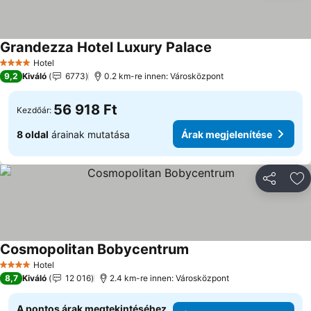
Grandezza Hotel Luxury Palace
Árak megjelenítése
Hotel
4 Kategória
9,2
Kiváló
6773
0.2 km-re innen: Városközpont
56 918 Ft
Kezdőár:
8 oldal
árainak mutatása
Árak megjelenítése
Megosztá
Ho
Cosmopolitan Bobycentrum
Árak megjelenítése
Hotel
4 Kategória
8,7
Kiváló
12 016
2.4 km-re innen: Városközpont
A pontos árak megtekintéséhez