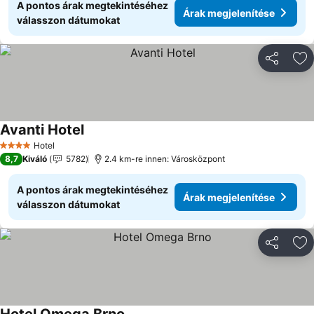
A pontos árak megtekintéséhez
Árak megjelenítése
válasszon dátumokat
Megosztá
Ho
Avanti Hotel
Árak megjelenítése
Hotel
4 Kategória
8,7
Kiváló
5782
2.4 km-re innen: Városközpont
A pontos árak megtekintéséhez
Árak megjelenítése
válasszon dátumokat
Megosztá
Ho