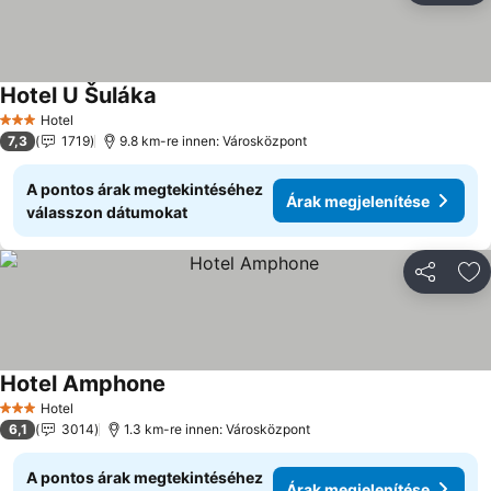
Hotel U Šuláka
Árak megjelenítése
Hotel
3 Kategória
7,3
1719
9.8 km-re innen: Városközpont
A pontos árak megtekintéséhez
Árak megjelenítése
válasszon dátumokat
Megosztá
Ho
Hotel Amphone
Árak megjelenítése
Hotel
3 Kategória
6,1
3014
1.3 km-re innen: Városközpont
A pontos árak megtekintéséhez
Árak megjelenítése