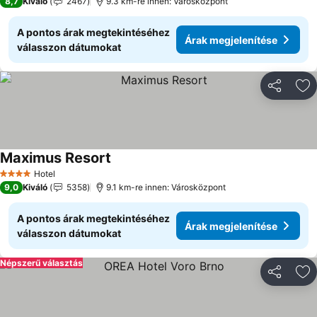
8,7
Kiváló
2467
9.3 km-re innen: Városközpont
A pontos árak megtekintéséhez
Árak megjelenítése
válasszon dátumokat
Megosztá
Ho
Maximus Resort
Árak megjelenítése
Hotel
4 Kategória
9,0
Kiváló
5358
9.1 km-re innen: Városközpont
A pontos árak megtekintéséhez
Árak megjelenítése
válasszon dátumokat
Népszerű választás
Megosztá
Ho