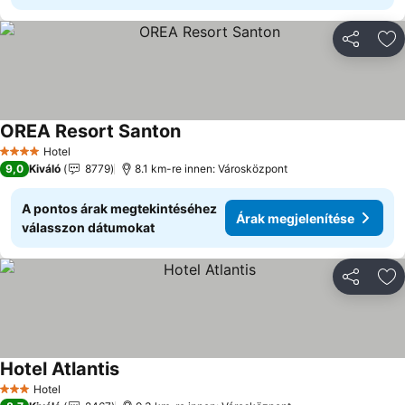
Megosztá
Ho
OREA Resort Santon
Árak megjelenítése
Hotel
4 Kategória
9,0
Kiváló
8779
8.1 km-re innen: Városközpont
A pontos árak megtekintéséhez
Árak megjelenítése
válasszon dátumokat
Megosztá
Ho
Hotel Atlantis
Árak megjelenítése
Hotel
3 Kategória