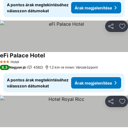
A pontos árak megtekintéséhez
Árak megjelenítése
válasszon dátumokat
Megosztá
Ho
eFi Palace Hotel
Árak megjelenítése
Hotel
3 Kategória
8,3
Nagyon jó
4582
1.2 km-re innen: Városközpont
A pontos árak megtekintéséhez
Árak megjelenítése
válasszon dátumokat
Megosztá
Ho