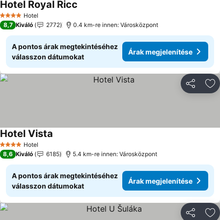
Hotel Royal Ricc
Árak megjelenítése
Hotel
4 Kategória
8,7
Kiváló
2772
0.4 km-re innen: Városközpont
A pontos árak megtekintéséhez
Árak megjelenítése
válasszon dátumokat
Megosztá
Ho
Hotel Vista
Árak megjelenítése
Hotel
4 Kategória
8,6
Kiváló
6185
5.4 km-re innen: Városközpont
A pontos árak megtekintéséhez
Árak megjelenítése
válasszon dátumokat
Megosztá
Ho