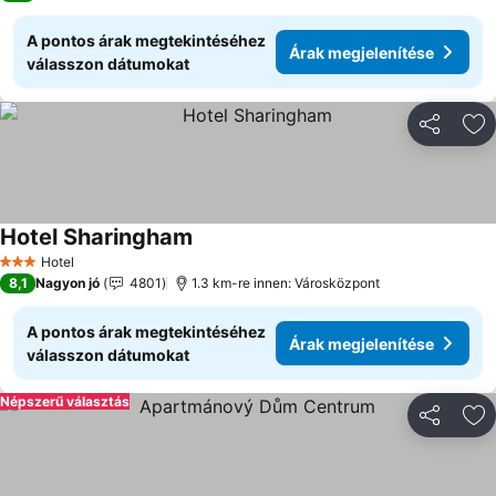
A pontos árak megtekintéséhez
Árak megjelenítése
válasszon dátumokat
Megosztá
Ho
Hotel Sharingham
Árak megjelenítése
Hotel
3 Kategória
8,1
Nagyon jó
4801
1.3 km-re innen: Városközpont
A pontos árak megtekintéséhez
Árak megjelenítése
válasszon dátumokat
Népszerű választás
Megosztá
Ho