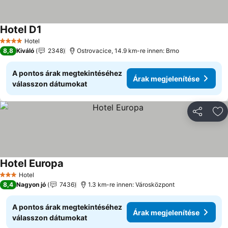
Hotel D1
Árak megjelenítése
Hotel
4 Kategória
8,8
Kiváló
2348
Ostrovacice, 14.9 km-re innen: Brno
A pontos árak megtekintéséhez
Árak megjelenítése
válasszon dátumokat
Megosztá
Ho
Hotel Europa
Árak megjelenítése
Hotel
3 Kategória
8,4
Nagyon jó
7436
1.3 km-re innen: Városközpont
A pontos árak megtekintéséhez
Árak megjelenítése
válasszon dátumokat