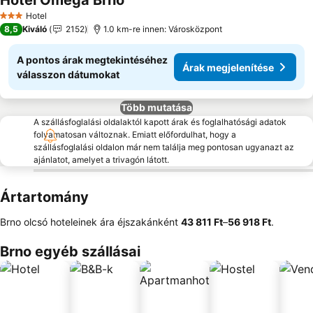
Hotel Omega Brno
Árak megjelenítése
Hotel
3 Kategória
8,5
Kiváló
2152
1.0 km-re innen: Városközpont
A pontos árak megtekintéséhez
Árak megjelenítése
válasszon dátumokat
Több mutatása
A szállásfoglalási oldalaktól kapott árak és foglalhatósági adatok
folyamatosan változnak. Emiatt előfordulhat, hogy a
szállásfoglalási oldalon már nem találja meg pontosan ugyanazt az
ajánlatot, amelyet a trivagón látott.
Ártartomány
Brno olcsó hoteleinek ára éjszakánként
‎43 811 Ft
–
‎56 918 Ft
.
Brno egyéb szállásai