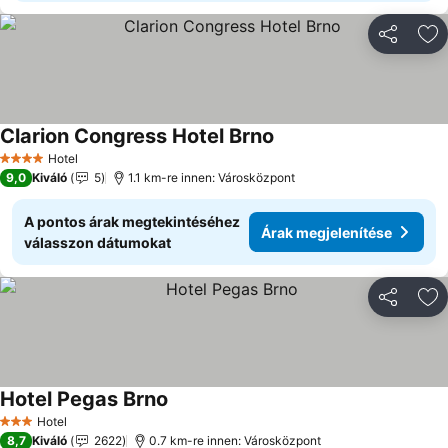
Megosztá
Ho
Clarion Congress Hotel Brno
Árak megjelenítése
Hotel
4 Kategória
9,0
Kiváló
5
1.1 km-re innen: Városközpont
A pontos árak megtekintéséhez
Árak megjelenítése
válasszon dátumokat
Megosztá
Ho
Hotel Pegas Brno
Árak megjelenítése
Hotel
3 Kategória
8,7
Kiváló
2622
0.7 km-re innen: Városközpont