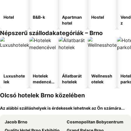
Hotel
B&B-k
Apartman
Hostel
Vend
hotel
z
Népszerű szállodakategóriák – Brno
Luxushote
Hotelek
Állatbarát
Wellnessh
Hote
lek
medencév
hotelek
otelek
park
el
Olcsó hotelek Brno közelében
Az alábbi szálláshelyek is érdekesek lehetnek az Ön számára...
Jacob Brno
Cosmopolitan Bobycentrum
Quality Hotel Brno Exhibition Centre
Grand Palace Brno