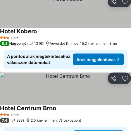
Megosztá
Ho
Hotel Kobero
Árak megjelenítése
Hotel
3 Kategória
8,3
Nagyon jó
1316
Veverské Knínice, 15.2 km-re innen: Brno
A pontos árak megtekintéséhez
Árak megjelenítése
válasszon dátumokat
Megosztá
Ho
Hotel Centrum Brno
Árak megjelenítése
Hotel
3 Kategória
7,4
883
2.0 km-re innen: Városközpont