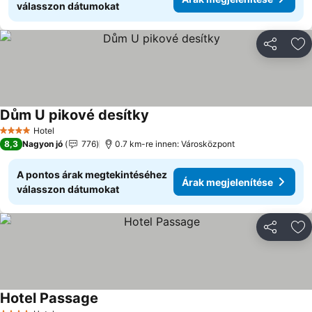
válasszon dátumokat
Megosztá
Ho
Dům U pikové desítky
Árak megjelenítése
Hotel
4 Kategória
8,3
Nagyon jó
776
0.7 km-re innen: Városközpont
A pontos árak megtekintéséhez
Árak megjelenítése
válasszon dátumokat
Megosztá
Ho
Hotel Passage
Árak megjelenítése