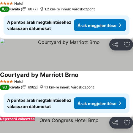
Árak megjelenítése
Hotel
4 Kategória
8,6
Kiváló
6077
1.2 km-re innen: Városközpont
A pontos árak megtekintéséhez
Árak megjelenítése
válasszon dátumokat
Megosztá
Ho
Courtyard by Marriott Brno
Árak megjelenítése
Hotel
4 Kategória
9,1
Kiváló
6982
1.1 km-re innen: Városközpont
A pontos árak megtekintéséhez
Árak megjelenítése
válasszon dátumokat
Népszerű választás
Megosztá
Ho