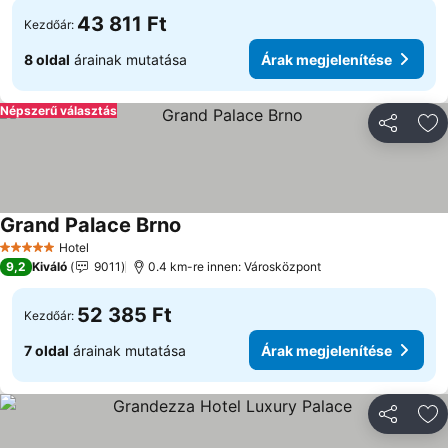
43 811 Ft
Kezdőár:
8 oldal
árainak mutatása
Árak megjelenítése
Népszerű választás
Megosztá
Ho
Grand Palace Brno
Árak megjelenítése
Hotel
5 Kategória
9,2
Kiváló
9011
0.4 km-re innen: Városközpont
52 385 Ft
Kezdőár:
7 oldal
árainak mutatása
Árak megjelenítése
Megosztá
Ho