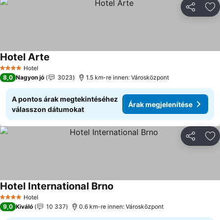
Megosztá
Ho
Hotel Arte
Árak megjelenítése
Hotel
4 Kategória
8,0
Nagyon jó
3023
1.5 km-re innen: Városközpont
A pontos árak megtekintéséhez
Árak megjelenítése
válasszon dátumokat
Megosztá
Ho
Hotel International Brno
Árak megjelenítése
Hotel
4 Kategória
9,0
Kiváló
10 337
0.6 km-re innen: Városközpont