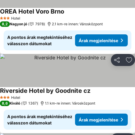
OREA Hotel Voro Brno
Árak megjelenítése
Hotel
3 Kategória
8,2
Nagyon jó
7978
2.1 km-re innen: Városközpont
A pontos árak megtekintéséhez
Árak megjelenítése
válasszon dátumokat
Megosztá
Ho
Riverside Hotel by Goodnite cz
Árak megjelenítése
Hotel
3 Kategória
8,6
Kiváló
1367
1.1 km-re innen: Városközpont
A pontos árak megtekintéséhez
Árak megjelenítése
válasszon dátumokat