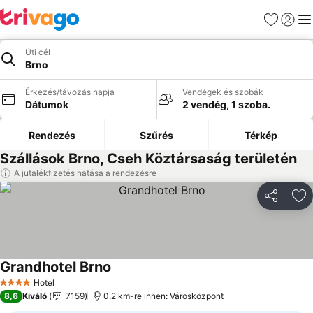
Kedvencek
Bejelen
Me
Úti cél
Brno
Érkezés/távozás napja
Vendégek és szobák
Dátumok
2 vendég, 1 szoba.
Rendezés
Szűrés
Térkép
Szállások Brno, Cseh Köztársaság területén
A jutalékfizetés hatása a rendezésre
Megosztá
Ho
Grandhotel Brno
Árak megjelenítése
Hotel
4 Kategória
8,6
Kiváló
7159
0.2 km-re innen: Városközpont