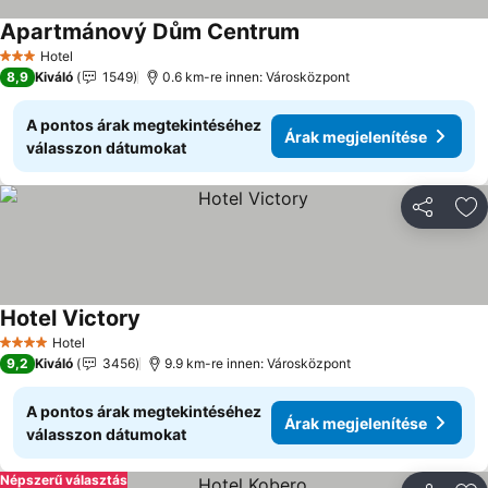
Apartmánový Dům Centrum
Árak megjelenítése
Hotel
3 Kategória
8,9
Kiváló
1549
0.6 km-re innen: Városközpont
A pontos árak megtekintéséhez
Árak megjelenítése
válasszon dátumokat
Megosztá
Ho
Hotel Victory
Árak megjelenítése
Hotel
4 Kategória
9,2
Kiváló
3456
9.9 km-re innen: Városközpont
A pontos árak megtekintéséhez
Árak megjelenítése
válasszon dátumokat
Népszerű választás