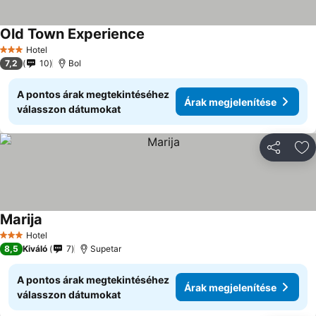
Old Town Experience
Hotel
3 Kategória
7,2
10
Bol
A pontos árak megtekintéséhez
Árak megjelenítése
válasszon dátumokat
Megosztá
Ho
Marija
Hotel
3 Kategória
8,5
Kiváló
7
Supetar
A pontos árak megtekintéséhez
Árak megjelenítése
válasszon dátumokat