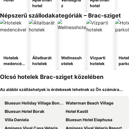
hotel
z
hotel
Népszerű szállodakategóriák – Brac-sziget
Hotelek
Állatbarát
Wellnessh
Vízparti
Hote
medencév
hotelek
otelek
hotelek
park
el
Olcsó hotelek Brac-sziget közelében
Az alábbi szálláshelyek is érdekesek lehetnek az Ön számára...
Bluesun Holiday Village Bonaca
Waterman Beach Village
Bluesun Hotel Borak
Hotel Kastil
Villa Daniela
Bluesun Hotel Elaphusa
Aminess Vival Casa Velaris
Aminess Vival Velaris Resort