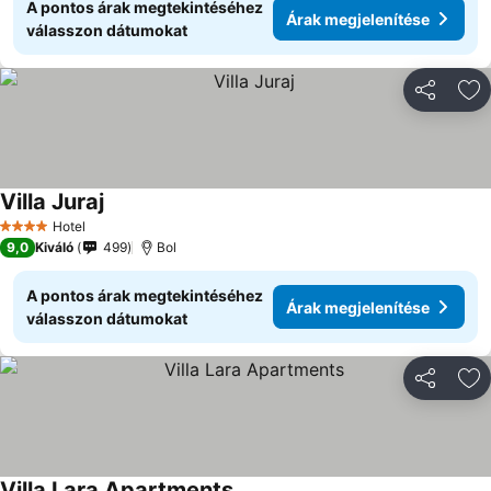
A pontos árak megtekintéséhez
Árak megjelenítése
válasszon dátumokat
Megosztá
Ho
Villa Juraj
Hotel
4 Kategória
9,0
Kiváló
499
Bol
A pontos árak megtekintéséhez
Árak megjelenítése
válasszon dátumokat
Megosztá
Ho
Villa Lara Apartments