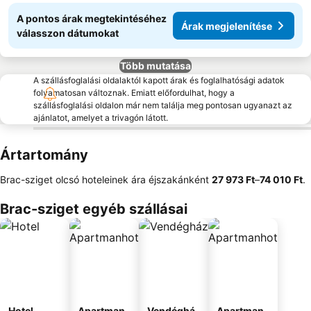
A pontos árak megtekintéséhez
Árak megjelenítése
válasszon dátumokat
Több mutatása
A szállásfoglalási oldalaktól kapott árak és foglalhatósági adatok
folyamatosan változnak. Emiatt előfordulhat, hogy a
szállásfoglalási oldalon már nem találja meg pontosan ugyanazt az
ajánlatot, amelyet a trivagón látott.
Ártartomány
Brac-sziget olcsó hoteleinek ára éjszakánként
‎27 973 Ft
–
‎74 010 Ft
.
Brac-sziget egyéb szállásai
Hotel
Apartman
Vendéghá
Apartman