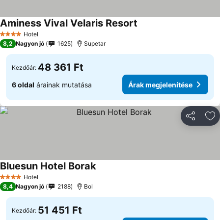
Aminess Vival Velaris Resort
Hotel
4 Kategória
8,2
Nagyon jó
1625
Supetar
48 361 Ft
Kezdőár:
6 oldal
árainak mutatása
Árak megjelenítése
Megosztá
Ho
Bluesun Hotel Borak
Hotel
4 Kategória
8,4
Nagyon jó
2188
Bol
51 451 Ft
Kezdőár: