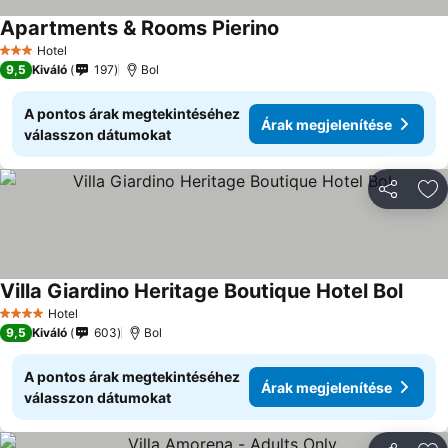
Apartments & Rooms Pierino
Hotel
3 Kategória
9,5
Kiváló
197
Bol
A pontos árak megtekintéséhez
Árak megjelenítése
válasszon dátumokat
Megosztá
Ho
Villa Giardino Heritage Boutique Hotel Bol
Hotel
4 Kategória
9,5
Kiváló
603
Bol
A pontos árak megtekintéséhez
Árak megjelenítése
válasszon dátumokat