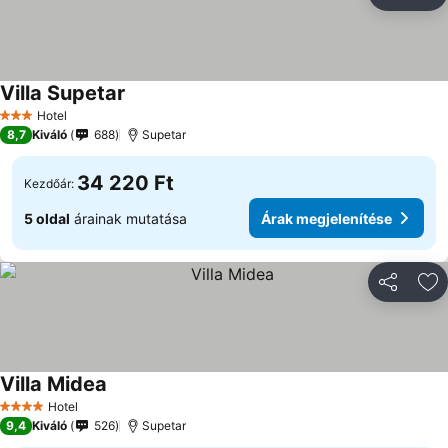
Megosztá
Ho
Villa Supetar
Hotel
3 Kategória
8,7
Kiváló
688
Supetar
34 220 Ft
Kezdőár:
5 oldal
árainak mutatása
Árak megjelenítése
Megosztá
Ho
Villa Midea
Hotel
4 Kategória
9,4
Kiváló
526
Supetar