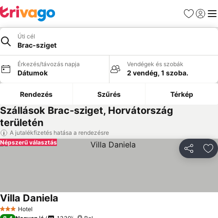
Kedvencek
Bejelen
Me
Úti cél
Brac-sziget
Érkezés/távozás napja
Vendégek és szobák
Dátumok
2 vendég, 1 szoba.
Rendezés
Szűrés
Térkép
Szállások Brac-sziget, Horvátország
területén
A jutalékfizetés hatása a rendezésre
Népszerű választás
Megosztá
Ho
Villa Daniela
Hotel
3 Kategória