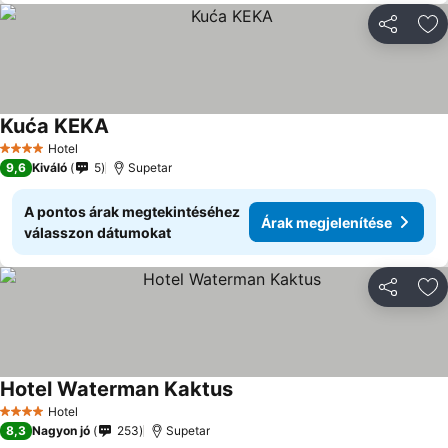
Megosztá
Ho
Kuća KEKA
Hotel
4 Kategória
9,6
Kiváló
5
Supetar
A pontos árak megtekintéséhez
Árak megjelenítése
válasszon dátumokat
Megosztá
Ho
Hotel Waterman Kaktus
Hotel
4 Kategória
8,3
Nagyon jó
253
Supetar