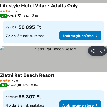
Lifestyle Hotel Vitar - Adults Only
Hotel
4 Kategória
9,7
Kiváló
1512
Bol
56 895 Ft
Kezdőár:
7 oldal
árainak mutatása
Árak megjelenítése
Megosztá
Ho
Zlatni Rat Beach Resort
Hotel
4 Kategória
9,1
Kiváló
365
Bol
58 307 Ft
Kezdőár:
4 oldal
árainak mutatása
Árak megjelenítése