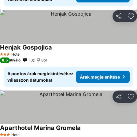
Megosztá
Ho
Henjak Gospojica
Hotel
3 Kategória
8,5
Kiváló
13
Bol
A pontos árak megtekintéséhez
Árak megjelenítése
válasszon dátumokat
Megosztá
Ho
Aparthotel Marina Gromela
Hotel
3 Kategória