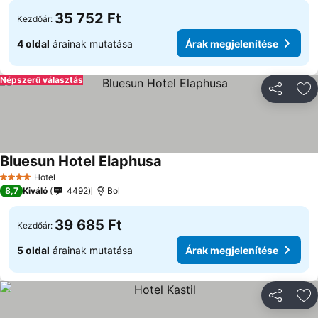
35 752 Ft
Kezdőár:
4 oldal
árainak mutatása
Árak megjelenítése
Népszerű választás
Megosztá
Ho
Bluesun Hotel Elaphusa
Hotel
4 Kategória
8,7
Kiváló
4492
Bol
39 685 Ft
Kezdőár:
5 oldal
árainak mutatása
Árak megjelenítése
Megosztá
Ho