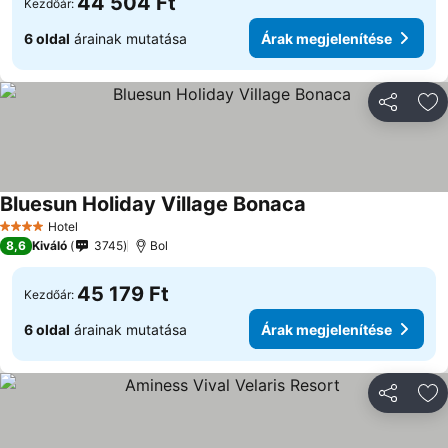
44 504 Ft
Kezdőár:
6 oldal
árainak mutatása
Árak megjelenítése
Megosztá
Ho
Bluesun Holiday Village Bonaca
Hotel
4 Kategória
8,6
Kiváló
3745
Bol
45 179 Ft
Kezdőár:
6 oldal
árainak mutatása
Árak megjelenítése
Megosztá
Ho