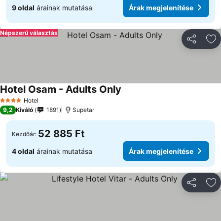
9 oldal
árainak mutatása
Árak megjelenítése
Népszerű választás
Megosztá
Ho
Hotel Osam - Adults Only
Hotel
4 Kategória
9,2
Kiváló
1891
Supetar
52 885 Ft
Kezdőár:
4 oldal
árainak mutatása
Árak megjelenítése
Megosztá
Ho