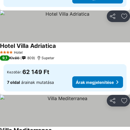
Megosztá
Ho
Hotel Villa Adriatica
Hotel
4 Kategória
9,1
Kiváló
809
Supetar
62 149 Ft
Kezdőár:
7 oldal
árainak mutatása
Árak megjelenítése
Megosztá
Ho