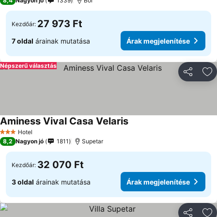
8,4
Nagyon jó
1339
Bol
27 973 Ft
Kezdőár:
7 oldal
árainak mutatása
Árak megjelenítése
Népszerű választás
Megosztá
Ho
Aminess Vival Casa Velaris
Hotel
3 Kategória
8,2
Nagyon jó
1811
Supetar
32 070 Ft
Kezdőár:
3 oldal
árainak mutatása
Árak megjelenítése