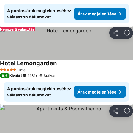
A pontos árak megtekintéséhez
Árak megjelenítése
válasszon dátumokat
Népszerű választás
Megosztá
Ho
Hotel Lemongarden
Hotel
5 Kategória
9,6
Kiváló
1131
Sutivan
A pontos árak megtekintéséhez
Árak megjelenítése
válasszon dátumokat
Megosztá
Ho