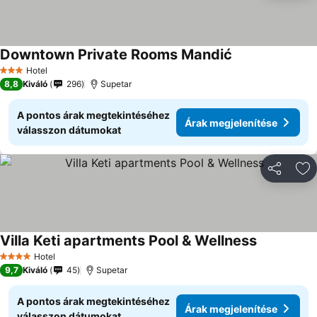
Downtown Private Rooms Mandić
Hotel
3 Kategória
8,8
Kiváló
296
Supetar
A pontos árak megtekintéséhez
Árak megjelenítése
válasszon dátumokat
Megosztá
Ho
Villa Keti apartments Pool & Wellness
Hotel
4 Kategória
9,7
Kiváló
45
Supetar
A pontos árak megtekintéséhez
Árak megjelenítése
válasszon dátumokat