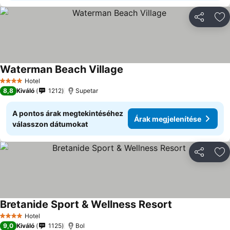
Megosztá
Ho
Waterman Beach Village
Hotel
4 Kategória
8,8
Kiváló
1212
Supetar
A pontos árak megtekintéséhez
Árak megjelenítése
válasszon dátumokat
Megosztá
Ho
Bretanide Sport & Wellness Resort
Hotel
4 Kategória
9,0
Kiváló
1125
Bol