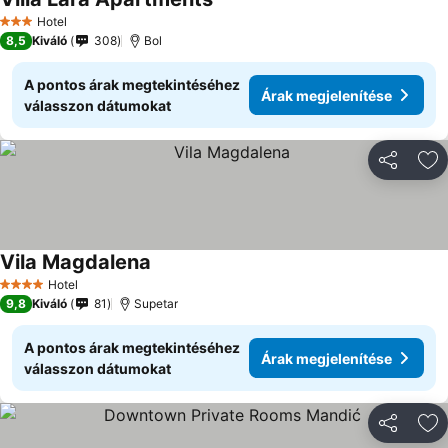
Hotel
3 Kategória
8,5
Kiváló
308
Bol
A pontos árak megtekintéséhez
Árak megjelenítése
válasszon dátumokat
Megosztá
Ho
Vila Magdalena
Hotel
4 Kategória
9,8
Kiváló
81
Supetar
A pontos árak megtekintéséhez
Árak megjelenítése
válasszon dátumokat
Megosztá
Ho