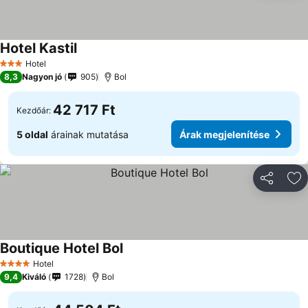
Hotel Kastil
Hotel
3 Kategória
8,3
Nagyon jó
905
Bol
42 717 Ft
Kezdőár:
5 oldal
árainak mutatása
Árak megjelenítése
Megosztá
Ho
Boutique Hotel Bol
Hotel
4 Kategória
9,4
Kiváló
1728
Bol