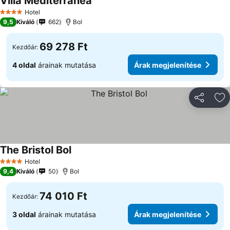
Villa Mediterranea
Hotel
4 Kategória
9,5
Kiváló
662
Bol
69 278 Ft
Kezdőár:
4 oldal
árainak mutatása
Árak megjelenítése
Megosztá
Ho
The Bristol Bol
Hotel
4 Kategória
9,4
Kiváló
50
Bol
74 010 Ft
Kezdőár:
3 oldal
árainak mutatása
Árak megjelenítése