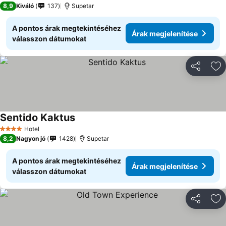
8,9
Kiváló
137
Supetar
A pontos árak megtekintéséhez
Árak megjelenítése
válasszon dátumokat
Megosztá
Ho
Sentido Kaktus
Hotel
4 Kategória
8,2
Nagyon jó
1428
Supetar
A pontos árak megtekintéséhez
Árak megjelenítése
válasszon dátumokat
Megosztá
Ho