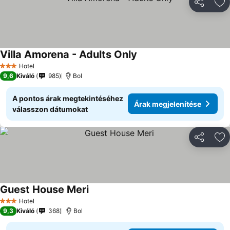
Megosztá
Ho
Villa Amorena - Adults Only
Hotel
3 Kategória
9,6
Kiváló
985
Bol
A pontos árak megtekintéséhez
Árak megjelenítése
válasszon dátumokat
Megosztá
Ho
Guest House Meri
Hotel
3 Kategória
9,3
Kiváló
368
Bol