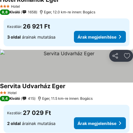
Hotel
3 Kategória
8,8
Kiváló
1658
Eger, 12.0 km-re innen: Bogács
26 921 Ft
Kezdőár:
3 oldal
árainak mutatása
Árak megjelenítése
Megosztá
Ho
Servita Udvarház Eger
Hotel
2 Kategória
9,4
Kiváló
415
Eger, 11.5 km-re innen: Bogács
27 029 Ft
Kezdőár:
2 oldal
árainak mutatása
Árak megjelenítése