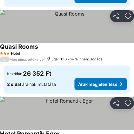
Megosztá
Ho
Quasi Rooms
Hotel
3 Kategória
/
Eger, 11.6 km-re innen: Bogács
Még nincs értékelve
26 352 Ft
Kezdőár:
2 oldal
árainak mutatása
Árak megjelenítése
Megosztá
Ho
Hotel Romantik Eger