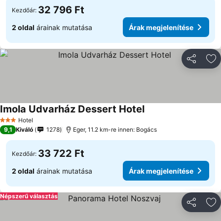
32 796 Ft
Kezdőár:
2 oldal
árainak mutatása
Árak megjelenítése
Megosztá
Ho
Imola Udvarház Dessert Hotel
Hotel
3 Kategória
9,1
Kiváló
1278
Eger, 11.2 km-re innen: Bogács
33 722 Ft
Kezdőár:
2 oldal
árainak mutatása
Árak megjelenítése
Népszerű választás
Megosztá
Ho