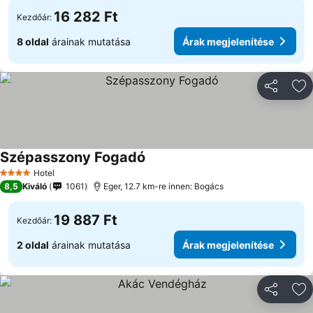
16 282 Ft
Kezdőár:
8 oldal
árainak mutatása
Árak megjelenítése
Megosztá
Ho
Szépasszony Fogadó
Hotel
4 Kategória
8,5
Kiváló
1061
Eger, 12.7 km-re innen: Bogács
19 887 Ft
Kezdőár:
2 oldal
árainak mutatása
Árak megjelenítése
Megosztá
Ho