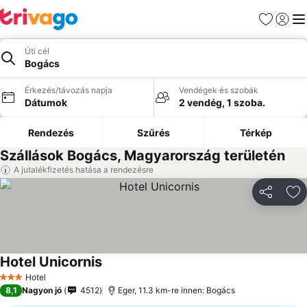
Kedvencek
Bejelen
Me
Úti cél
Bogács
Érkezés/távozás napja
Vendégek és szobák
Dátumok
2 vendég, 1 szoba.
Rendezés
Szűrés
Térkép
Szállások Bogács, Magyarország területén
A jutalékfizetés hatása a rendezésre
Megosztá
Ho
Hotel Unicornis
Hotel
3 Kategória
8,1
Nagyon jó
4512
Eger, 11.3 km-re innen: Bogács