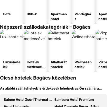
Hotel
B&B-k
Apartman
Vendéghá
Apar
hotel
z
hotel
Népszerű szállodakategóriák – Bogács
Luxushote
Hotelek
Állatbarát
Wellnessh
Vízpa
lek
medencév
hotelek
otelek
hote
el
Olcsó hotelek Bogács közelében
Az alábbi szálláshelyek is érdekesek lehetnek az Ön számára...
Balneo Hotel Zsori Thermal & Wellness
Bambara Hotel Premium
Hotel Unicornis
Hotel Cascade Resort & Spa