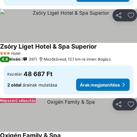
Megosztá
Ho
Zsóry Liget Hotel & Spa Superior
Hotel
3 Kategória
8,8
Kiváló
397
Mezőkövesd, 12.1 km-re innen: Bogács
48 687 Ft
Kezdőár:
2 oldal
árainak mutatása
Árak megjelenítése
Népszerű választás
Megosztá
Ho
Oxigén Family & Spa