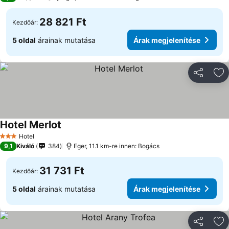
28 821 Ft
Kezdőár:
5 oldal
árainak mutatása
Árak megjelenítése
Megosztá
Ho
Hotel Merlot
Hotel
3 Kategória
9,1
Kiváló
384
Eger, 11.1 km-re innen: Bogács
31 731 Ft
Kezdőár:
5 oldal
árainak mutatása
Árak megjelenítése
Megosztá
Ho