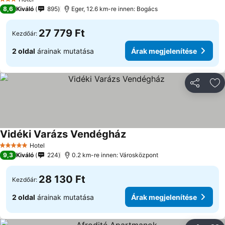
3 Kategória
8,6
Kiváló
895
Eger, 12.6 km-re innen: Bogács
27 779 Ft
Kezdőár:
2 oldal
árainak mutatása
Árak megjelenítése
Megosztá
Ho
Vidéki Varázs Vendégház
Hotel
5 Kategória
9,3
Kiváló
224
0.2 km-re innen: Városközpont
28 130 Ft
Kezdőár:
2 oldal
árainak mutatása
Árak megjelenítése