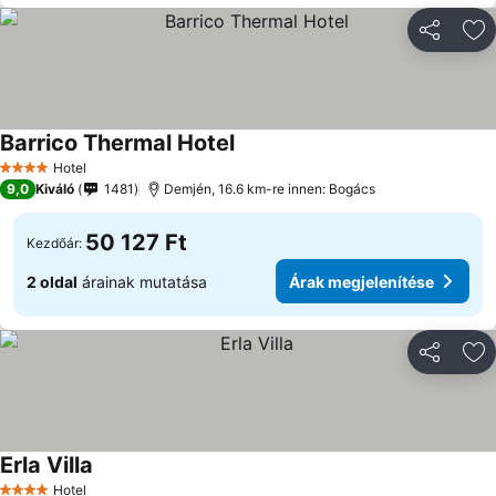
Megosztá
Ho
Barrico Thermal Hotel
Hotel
4 Kategória
9,0
Kiváló
1481
Demjén, 16.6 km-re innen: Bogács
50 127 Ft
Kezdőár:
2 oldal
árainak mutatása
Árak megjelenítése
Megosztá
Ho
Erla Villa
Hotel