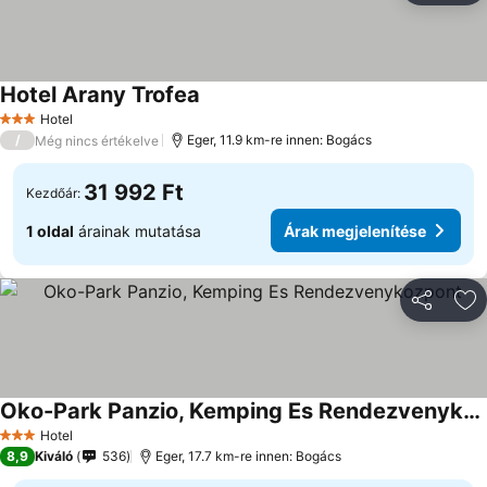
Hotel Arany Trofea
Hotel
3 Kategória
/
Eger, 11.9 km-re innen: Bogács
Még nincs értékelve
31 992 Ft
Kezdőár:
1 oldal
árainak mutatása
Árak megjelenítése
Megosztá
Ho
Oko-Park Panzio, Kemping Es Rendezvenykozpont
Hotel
3 Kategória
8,9
Kiváló
536
Eger, 17.7 km-re innen: Bogács