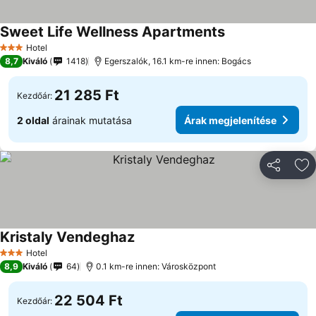
Sweet Life Wellness Apartments
Hotel
3 Kategória
8,7
Kiváló
1418
Egerszalók, 16.1 km-re innen: Bogács
21 285 Ft
Kezdőár:
2 oldal
árainak mutatása
Árak megjelenítése
Megosztá
Ho
Kristaly Vendeghaz
Hotel
3 Kategória
8,9
Kiváló
64
0.1 km-re innen: Városközpont
22 504 Ft
Kezdőár: