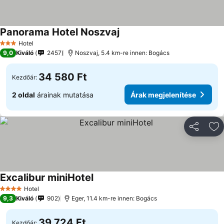
Panorama Hotel Noszvaj
Hotel
3 Kategória
9,0
Kiváló
2457
Noszvaj, 5.4 km-re innen: Bogács
34 580 Ft
Kezdőár:
2 oldal
árainak mutatása
Árak megjelenítése
Megosztá
Ho
Excalibur miniHotel
Hotel
4 Kategória
9,3
Kiváló
902
Eger, 11.4 km-re innen: Bogács
39 724 Ft
Kezdőár: