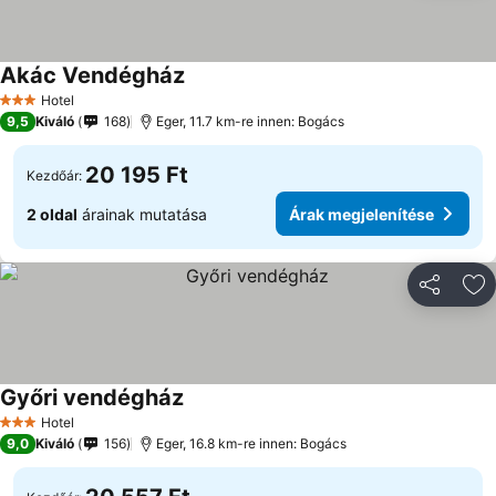
Akác Vendégház
Hotel
3 Kategória
9,5
Kiváló
168
Eger, 11.7 km-re innen: Bogács
20 195 Ft
Kezdőár:
2 oldal
árainak mutatása
Árak megjelenítése
Megosztá
Ho
Győri vendégház
Hotel
3 Kategória
9,0
Kiváló
156
Eger, 16.8 km-re innen: Bogács