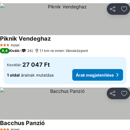
Megosztá
Ho
Piknik Vendeghaz
Hotel
3 Kategória
9,4
Kiváló
24
1.1 km-re innen: Városközpont
27 047 Ft
Kezdőár:
1 oldal
árainak mutatása
Árak megjelenítése
Megosztá
Ho
Bacchus Panzió
Hotel