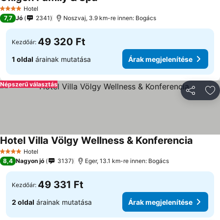
Hotel
4 Kategória
7,7
Jó
2341
Noszvaj, 3.9 km-re innen: Bogács
49 320 Ft
Kezdőár:
1 oldal
árainak mutatása
Árak megjelenítése
Népszerű választás
Megosztá
Ho
Hotel Villa Völgy Wellness & Konferencia
Hotel
4 Kategória
8,4
Nagyon jó
3137
Eger, 13.1 km-re innen: Bogács
49 331 Ft
Kezdőár:
2 oldal
árainak mutatása
Árak megjelenítése