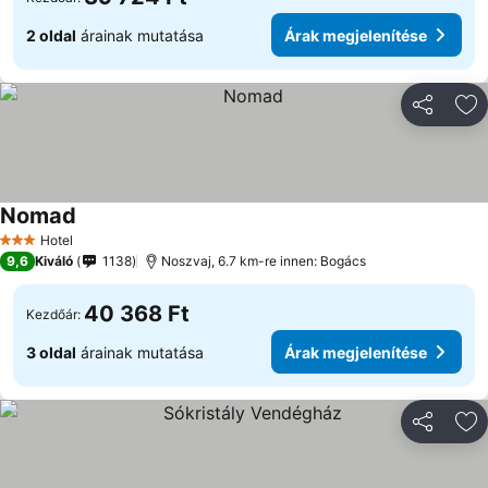
2 oldal
árainak mutatása
Árak megjelenítése
Megosztá
Ho
Nomad
Hotel
3 Kategória
9,6
Kiváló
1138
Noszvaj, 6.7 km-re innen: Bogács
40 368 Ft
Kezdőár:
3 oldal
árainak mutatása
Árak megjelenítése
Megosztá
Ho