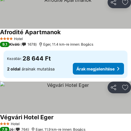
Megosztá
Ho
Afrodité Apartmanok
Hotel
4 Kategória
9,1
Kiváló
1678
Eger, 11.4 km-re innen: Bogács
28 644 Ft
Kezdőár:
2 oldal
árainak mutatása
Árak megjelenítése
Megosztá
Ho
Végvári Hotel Eger
Hotel
3 Kategória
7,9
Jó
764
Eger, 11.9 km-re innen: Bogács