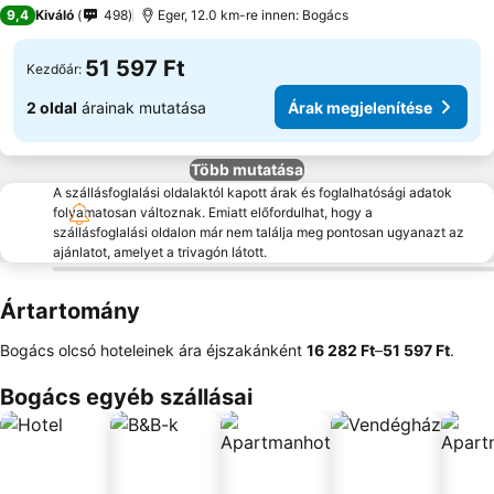
4 Kategória
9,4
Kiváló
498
Eger, 12.0 km-re innen: Bogács
51 597 Ft
Kezdőár:
2 oldal
árainak mutatása
Árak megjelenítése
Több mutatása
A szállásfoglalási oldalaktól kapott árak és foglalhatósági adatok
folyamatosan változnak. Emiatt előfordulhat, hogy a
szállásfoglalási oldalon már nem találja meg pontosan ugyanazt az
ajánlatot, amelyet a trivagón látott.
Ártartomány
Bogács olcsó hoteleinek ára éjszakánként
‎16 282 Ft
–
‎51 597 Ft
.
Bogács egyéb szállásai