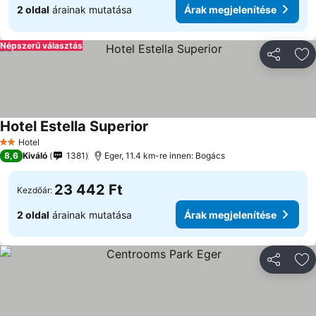
2 oldal
árainak mutatása
Árak megjelenítése
Népszerű választás
Megosztá
Ho
Hotel Estella Superior
Hotel
2 Kategória
8,6
Kiváló
1381
Eger, 11.4 km-re innen: Bogács
23 442 Ft
Kezdőár:
2 oldal
árainak mutatása
Árak megjelenítése
Megosztá
Ho