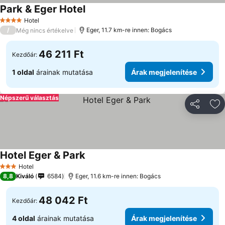
Park & Eger Hotel
Hotel
4 Kategória
/
Eger, 11.7 km-re innen: Bogács
Még nincs értékelve
46 211 Ft
Kezdőár:
1 oldal
árainak mutatása
Árak megjelenítése
Népszerű választás
Megosztá
Ho
Hotel Eger & Park
Hotel
3 Kategória
8,8
Kiváló
6584
Eger, 11.6 km-re innen: Bogács
48 042 Ft
Kezdőár:
4 oldal
árainak mutatása
Árak megjelenítése