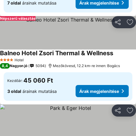
7 oldal
árainak mutatása
Árak megjelenítése
Népszerű választás
Megosztá
Ho
Balneo Hotel Zsori Thermal & Wellness
Hotel
4 Kategória
8,4
Nagyon jó
5094
Mezőkövesd, 12.2 km-re innen: Bogács
45 060 Ft
Kezdőár:
3 oldal
árainak mutatása
Árak megjelenítése
Megosztá
Ho