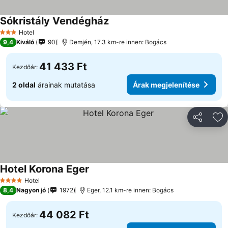
Sókristály Vendégház
Hotel
3 Kategória
9,4
Kiváló
90
Demjén, 17.3 km-re innen: Bogács
41 433 Ft
Kezdőár:
2 oldal
árainak mutatása
Árak megjelenítése
Megosztá
Ho
Hotel Korona Eger
Hotel
4 Kategória
8,4
Nagyon jó
1972
Eger, 12.1 km-re innen: Bogács
44 082 Ft
Kezdőár: