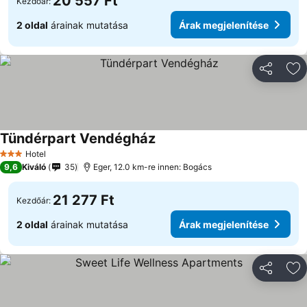
20 557 Ft
Kezdőár:
2 oldal
árainak mutatása
Árak megjelenítése
Megosztá
Ho
Tündérpart Vendégház
Hotel
3 Kategória
9,6
Kiváló
35
Eger, 12.0 km-re innen: Bogács
21 277 Ft
Kezdőár:
2 oldal
árainak mutatása
Árak megjelenítése
Megosztá
Ho