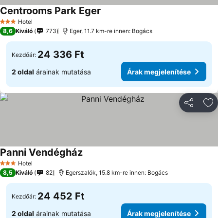
Centrooms Park Eger
Hotel
3 Kategória
8,6
Kiváló
773
Eger, 11.7 km-re innen: Bogács
24 336 Ft
Kezdőár:
2 oldal
árainak mutatása
Árak megjelenítése
Megosztá
Ho
Panni Vendégház
Hotel
3 Kategória
8,5
Kiváló
82
Egerszalók, 15.8 km-re innen: Bogács
24 452 Ft
Kezdőár:
2 oldal
árainak mutatása
Árak megjelenítése