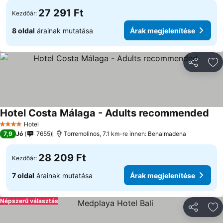
27 291 Ft
Kezdőár:
8 oldal
árainak mutatása
Árak megjelenítése
Megosztá
Ho
Hotel Costa Málaga - Adults recommended
Hotel
4 Kategória
7,9
Jó
7655
Torremolinos, 7.1 km-re innen: Benalmadena
28 209 Ft
Kezdőár:
7 oldal
árainak mutatása
Árak megjelenítése
Népszerű választás
Megosztá
Ho