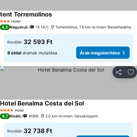
tent Torremolinos
Hotel
3 Kategória
8,2
Nagyon jó
15 147
Torremolinos, 7.6 km-re innen: Benalmadena
32 593 Ft
Kezdőár:
8 oldal
árainak mutatása
Árak megjelenítése
Megosztá
Ho
Hotel Benalma Costa del Sol
Hotel
4 Kategória
8,7
Kiváló
9189
2.0 km-re innen: Városközpont
32 738 Ft
Kezdőár: