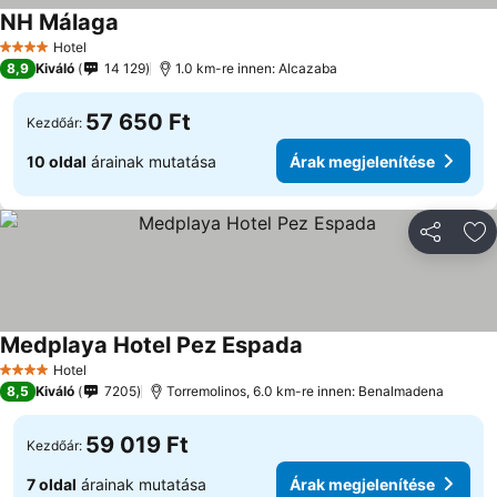
NH Málaga
Hotel
4 Kategória
8,9
Kiváló
14 129
1.0 km-re innen: Alcazaba
57 650 Ft
Kezdőár:
10 oldal
árainak mutatása
Árak megjelenítése
Megosztá
Ho
Medplaya Hotel Pez Espada
Hotel
4 Kategória
8,5
Kiváló
7205
Torremolinos, 6.0 km-re innen: Benalmadena
59 019 Ft
Kezdőár:
7 oldal
árainak mutatása
Árak megjelenítése