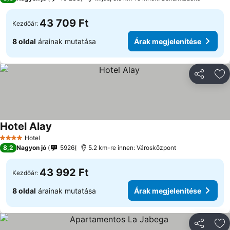
43 709 Ft
Kezdőár:
8 oldal
árainak mutatása
Árak megjelenítése
Megosztá
Ho
Hotel Alay
Hotel
4 Kategória
8,2
Nagyon jó
5926
5.2 km-re innen: Városközpont
43 992 Ft
Kezdőár:
8 oldal
árainak mutatása
Árak megjelenítése
Megosztá
Ho