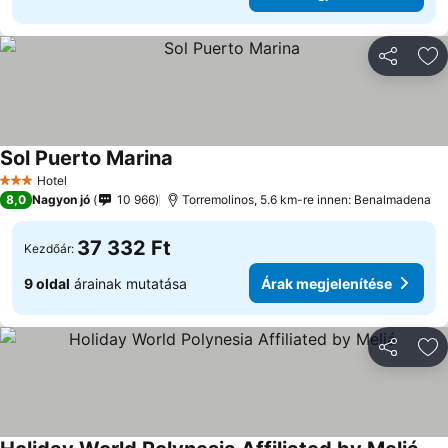
Megosztá
Ho
Sol Puerto Marina
Hotel
3 Kategória
8,0
Nagyon jó
10 966
Torremolinos, 5.6 km-re innen: Benalmadena
37 332 Ft
Kezdőár:
9 oldal
árainak mutatása
Árak megjelenítése
Megosztá
Ho