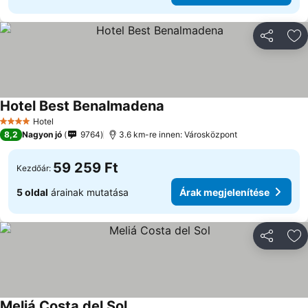
Megosztá
Ho
Hotel Best Benalmadena
Hotel
4 Kategória
8,2
Nagyon jó
9764
3.6 km-re innen: Városközpont
59 259 Ft
Kezdőár:
5 oldal
árainak mutatása
Árak megjelenítése
Megosztá
Ho
Meliá Costa del Sol