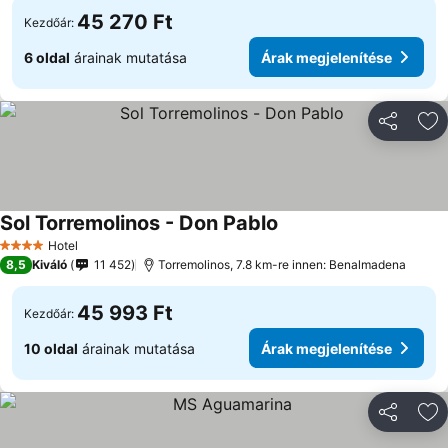
45 270 Ft
Kezdőár:
6 oldal
árainak mutatása
Árak megjelenítése
Megosztá
Ho
Sol Torremolinos - Don Pablo
Hotel
4 Kategória
8,5
Kiváló
11 452
Torremolinos, 7.8 km-re innen: Benalmadena
45 993 Ft
Kezdőár:
10 oldal
árainak mutatása
Árak megjelenítése
Megosztá
Ho