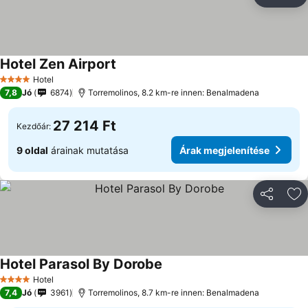
Megosztá
Ho
Hotel Zen Airport
Hotel
4 Kategória
7,8
Jó
6874
Torremolinos, 8.2 km-re innen: Benalmadena
27 214 Ft
Kezdőár:
9 oldal
árainak mutatása
Árak megjelenítése
Megosztá
Ho
Hotel Parasol By Dorobe
Hotel
4 Kategória
7,4
Jó
3961
Torremolinos, 8.7 km-re innen: Benalmadena