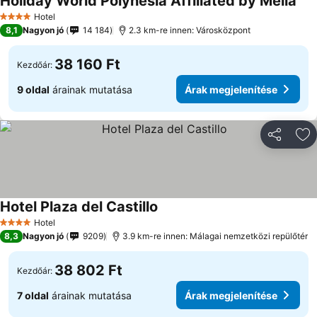
Holiday World Polynesia Affiliated by Meliá
Hotel
4 Kategória
8,1
Nagyon jó
14 184
2.3 km-re innen: Városközpont
38 160 Ft
Kezdőár:
9 oldal
árainak mutatása
Árak megjelenítése
Megosztá
Ho
Hotel Plaza del Castillo
Hotel
4 Kategória
8,3
Nagyon jó
9209
3.9 km-re innen: Málagai nemzetközi repülőtér
38 802 Ft
Kezdőár:
7 oldal
árainak mutatása
Árak megjelenítése