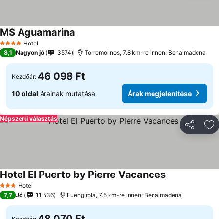
MS Aguamarina
Hotel
4 Kategória
8,1
Nagyon jó
3574
Torremolinos, 7.8 km-re innen: Benalmadena
46 098 Ft
Kezdőár:
10 oldal
árainak mutatása
Árak megjelenítése
Népszerű választás
Megosztá
Ho
Hotel El Puerto by Pierre Vacances
Hotel
3 Kategória
7,7
Jó
11 536
Fuengirola, 7.5 km-re innen: Benalmadena
48 070 Ft
Kezdőár: