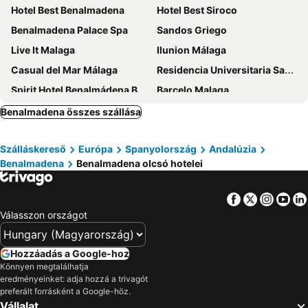
Hotel Best Benalmadena
Hotel Best Siroco
Benalmadena Palace Spa
Sandos Griego
Live It Malaga
Ilunion Málaga
Casual del Mar Málaga
Residencia Universitaria San José
Spirit Hotel Benalmádena Beach
Barcelo Malaga
Holiday Inn Express Malaga Airport
Hotel Málaga Alameda Centro Affiliated by Meliá
Benalmadena összes szállása
Sallés Hotel Málaga Centro
Hotel Princesa Solar
Szálláskereső
Európa
Spanyolország
Andalúzia
Medplaya Hotel Bali
NH Málaga
Benalmadena
Benalmadena olcsó hotelei
Medplaya Hotel Pez Espada
Hotel Puente Real
Sercotel Rosaleda Málaga
Mac Puerto Marina Benalmádena
Facebook
Twitter
Insta
Yo
ibis budget Málaga Centro
ibis Malaga Centro Ciudad
Válasszon országot
Rafaela Guest House
tent Torremolinos
Eurostars Malaga
AluaSun Costa Park
Hozzáadás a Google-hoz
Könnyen megtalálhatja
San Fermín by Dorobe
TRH Mijas
eredményeinket: adja hozzá a trivagót
Sol Principe
Posadas de España Malaga
preferált forrásként a Google-höz.
Vállalat