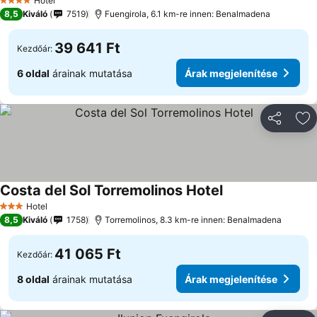
Hotel
4 Kategória
8,5
Kiváló
7519
Fuengirola, 6.1 km-re innen: Benalmadena
39 641 Ft
Kezdőár:
6 oldal
árainak mutatása
Árak megjelenítése
Megosztá
Ho
Costa del Sol Torremolinos Hotel
Hotel
3 Kategória
8,5
Kiváló
1758
Torremolinos, 8.3 km-re innen: Benalmadena
41 065 Ft
Kezdőár:
8 oldal
árainak mutatása
Árak megjelenítése