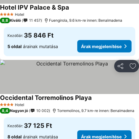
Hotel IPV Palace & Spa
Hotel
4 Kategória
8,8
Kiváló
11 457
Fuengirola, 9.6 km-re innen: Benalmadena
35 846 Ft
Kezdőár:
5 oldal
árainak mutatása
Árak megjelenítése
Megosztá
Ho
Occidental Torremolinos Playa
Hotel
4 Kategória
8,4
Nagyon jó
10 002
Torremolinos, 9.7 km-re innen: Benalmadena
37 125 Ft
Kezdőár:
8 oldal
árainak mutatása
Árak megjelenítése