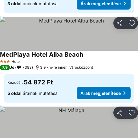
3 oldal
árainak mutatása
Árak megjelenítése
Megosztá
Ho
MedPlaya Hotel Alba Beach
Hotel
3 Kategória
7,9
Jó
7383
3.9 km-re innen: Városközpont
54 872 Ft
Kezdőár:
5 oldal
árainak mutatása
Árak megjelenítése
Megosztá
Ho