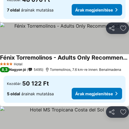
7 oldal
árainak mutatása
Árak megjelenítése
Megosztá
Ho
Fénix Torremolinos - Adults Only Recommended
Hotel
4 Kategória
8,3
Nagyon jó
5495
Torremolinos, 7.6 km-re innen: Benalmadena
50 122 Ft
Kezdőár:
5 oldal
árainak mutatása
Árak megjelenítése
Megosztá
Ho