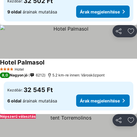
32 502 Ft
Kezdőár:
9 oldal
árainak mutatása
Árak megjelenítése
Megosztá
Ho
Hotel Palmasol
Hotel
4 Kategória
8,0
Nagyon jó
6212
5.2 km-re innen: Városközpont
32 545 Ft
Kezdőár:
6 oldal
árainak mutatása
Árak megjelenítése
Népszerű választás
Megosztá
Ho