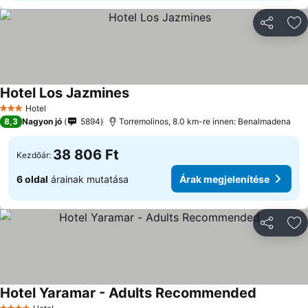
Megosztá
Ho
Hotel Los Jazmines
Hotel
3 Kategória
8,3
Nagyon jó
5894
Torremolinos, 8.0 km-re innen: Benalmadena
38 806 Ft
Kezdőár:
6 oldal
árainak mutatása
Árak megjelenítése
Megosztá
Ho
Hotel Yaramar - Adults Recommended