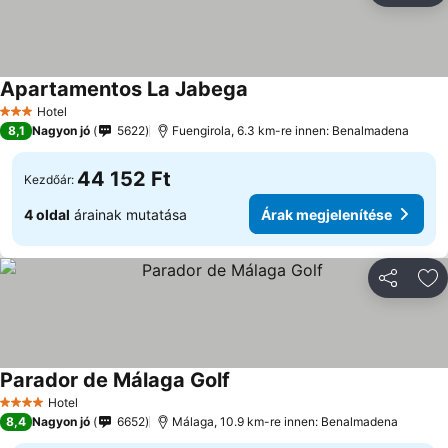
Apartamentos La Jabega
Hotel
3 Kategória
8,1
Nagyon jó
5622
Fuengirola, 6.3 km-re innen: Benalmadena
44 152 Ft
Kezdőár:
4 oldal
árainak mutatása
Árak megjelenítése
Megosztá
Ho
Parador de Málaga Golf
Hotel
4 Kategória
8,4
Nagyon jó
6652
Málaga, 10.9 km-re innen: Benalmadena