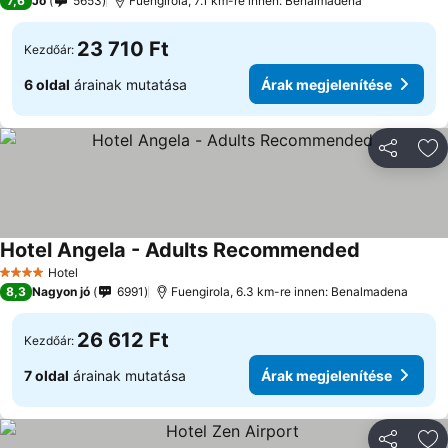
7,6
Jó
5653
Fuengirola, 7.1 km-re innen: Benalmadena
23 710 Ft
Kezdőár:
6 oldal
árainak mutatása
Árak megjelenítése
Megosztá
Ho
Hotel Angela - Adults Recommended
Hotel
4 Kategória
8,3
Nagyon jó
6991
Fuengirola, 6.3 km-re innen: Benalmadena
26 612 Ft
Kezdőár:
7 oldal
árainak mutatása
Árak megjelenítése