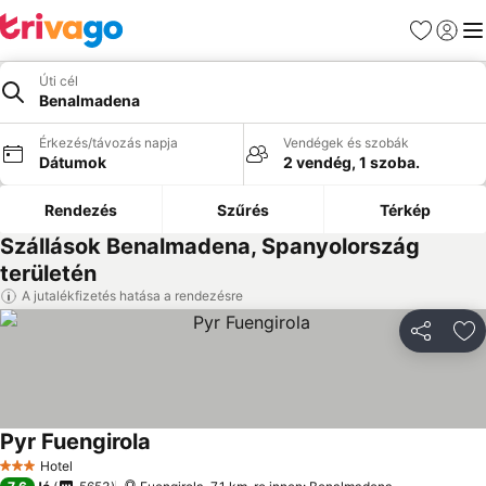
Kedvencek
Bejelen
Me
Úti cél
Benalmadena
Érkezés/távozás napja
Vendégek és szobák
Dátumok
2 vendég, 1 szoba.
Rendezés
Szűrés
Térkép
Szállások Benalmadena, Spanyolország
területén
A jutalékfizetés hatása a rendezésre
Megosztá
Ho
Pyr Fuengirola
Hotel
3 Kategória