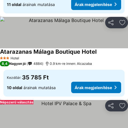
11 oldal
árainak mutatása
Árak megjelenítése
Megosztá
Ho
Atarazanas Málaga Boutique Hotel
Hotel
3 Kategória
8,4
Nagyon jó
4884
0.9 km-re innen: Alcazaba
35 785 Ft
Kezdőár:
10 oldal
árainak mutatása
Árak megjelenítése
Népszerű választás
Megosztá
Ho