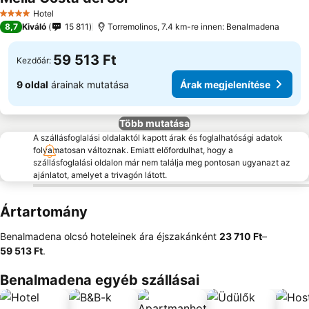
Hotel
4 Kategória
8,7
Kiváló
15 811
Torremolinos, 7.4 km-re innen: Benalmadena
59 513 Ft
Kezdőár:
9 oldal
árainak mutatása
Árak megjelenítése
Több mutatása
A szállásfoglalási oldalaktól kapott árak és foglalhatósági adatok
folyamatosan változnak. Emiatt előfordulhat, hogy a
szállásfoglalási oldalon már nem találja meg pontosan ugyanazt az
ajánlatot, amelyet a trivagón látott.
Ártartomány
Benalmadena olcsó hoteleinek ára éjszakánként
‎23 710 Ft
–
59 513 Ft
.
Benalmadena egyéb szállásai