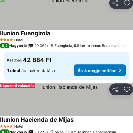
Megosztá
Ho
Ilunion Fuengirola
Hotel
4 Kategória
8,2
Nagyon jó
10 364
Fuengirola, 5.8 km-re innen: Benalmadena
42 884 Ft
Kezdőár:
1 oldal
árainak mutatása
Árak megjelenítése
Népszerű választás
Megosztá
Ho
Ilunion Hacienda de Mijas
Hotel
4 Kategória
8,0
Nagyon jó
10 233
Mijas, 5.9 km-re innen: Benalmadena