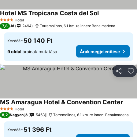
Hotel MS Tropicana Costa del Sol
Hotel
4 Kategória
7,8
Jó
2494
Torremolinos, 6.1 km-re innen: Benalmadena
50 140 Ft
Kezdőár:
9 oldal
árainak mutatása
Árak megjelenítése
Megosztá
Ho
MS Amaragua Hotel & Convention Center
Hotel
4 Kategória
8,2
Nagyon jó
5463
Torremolinos, 6.1 km-re innen: Benalmadena
51 396 Ft
Kezdőár: