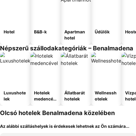
Hotel
B&B-k
Apartman
Üdülők
Host
hotel
Népszerű szállodakategóriák – Benalmadena
Luxushote
Hotelek
Állatbarát
Wellnessh
Vízpa
lek
medencév
hotelek
otelek
hote
el
Olcsó hotelek Benalmadena közelében
Az alábbi szálláshelyek is érdekesek lehetnek az Ön számára...