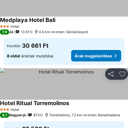
Medplaya Hotel Bali
Hotel
3 Kategória
7,6
Jó
13 611
4.5 km-re innen: Városközpont
30 661 Ft
Kezdőár:
8 oldal
árainak mutatása
Árak megjelenítése
Megosztá
Ho
Hotel Ritual Torremolinos
Hotel
3 Kategória
8,1
Nagyon jó
8731
Torremolinos, 7.2 km-re innen: Benalmadena