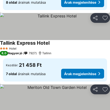
8 oldal
árainak mutatása
Árak megjelenítése
Megosztá
Ho
Tallink Express Hotel
Árak megjelenítése
Hotel
3 Kategória
8,0
Nagyon jó
7927
Tallinn
21 458 Ft
Kezdőár:
7 oldal
árainak mutatása
Árak megjelenítése
Megosztá
Ho