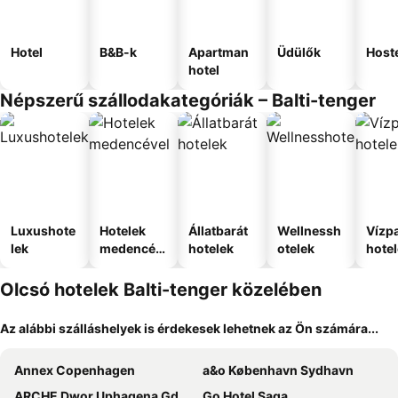
Hotel
B&B-k
Apartman
Üdülők
Host
hotel
Népszerű szállodakategóriák – Balti-tenger
Luxushote
Hotelek
Állatbarát
Wellnessh
Vízpa
lek
medencév
hotelek
otelek
hote
el
Olcsó hotelek Balti-tenger közelében
Az alábbi szálláshelyek is érdekesek lehetnek az Ön számára...
Annex Copenhagen
a&o København Sydhavn
ARCHE Dwor Uphagena Gdansk
Go Hotel Saga