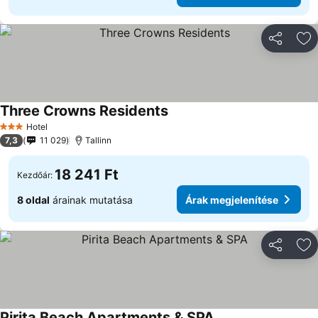
Megosztá
Ho
Three Crowns Residents
Árak megjelenítése
Hotel
3 Kategória
7,3
11 029
Tallinn
18 241 Ft
Kezdőár:
8 oldal
árainak mutatása
Árak megjelenítése
Megosztá
Ho
Pirita Beach Apartments & SPA