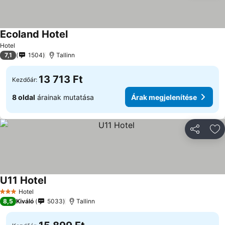
Ecoland Hotel
Árak megjelenítése
Hotel
7,1
1504
Tallinn
13 713 Ft
Kezdőár:
8 oldal
árainak mutatása
Árak megjelenítése
Megosztá
Ho
U11 Hotel
Árak megjelenítése
Hotel
3 Kategória
8,5
Kiváló
5033
Tallinn