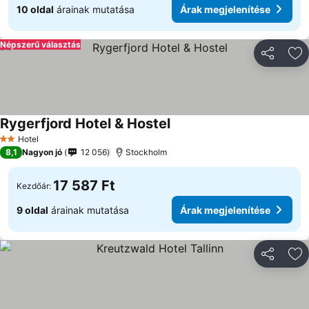
10 oldal
árainak mutatása
Árak megjelenítése
Népszerű választás
Megosztá
Ho
Rygerfjord Hotel & Hostel
Árak megjelenítése
Hotel
2 Kategória
8,1
Nagyon jó
12 056
Stockholm
17 587 Ft
Kezdőár:
9 oldal
árainak mutatása
Árak megjelenítése
Megosztá
Ho