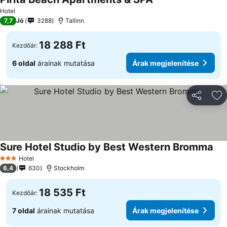
Árak megjelenítése
Hotel
7,7
Jó
3288
Tallinn
18 288 Ft
Kezdőár:
6 oldal
árainak mutatása
Árak megjelenítése
Megosztá
Ho
Sure Hotel Studio by Best Western Bromma
Ára
Hotel
3 Kategória
6,4
630
Stockholm
18 535 Ft
Kezdőár:
7 oldal
árainak mutatása
Árak megjelenítése