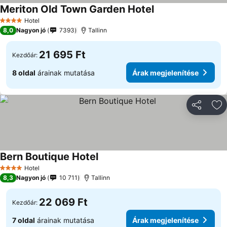
Meriton Old Town Garden Hotel
Árak megjelenítése
Hotel
4 Kategória
8,0
Nagyon jó
7393
Tallinn
21 695 Ft
Kezdőár:
8 oldal
árainak mutatása
Árak megjelenítése
Megosztá
Ho
Bern Boutique Hotel
Árak megjelenítése
Hotel
4 Kategória
8,3
Nagyon jó
10 711
Tallinn
22 069 Ft
Kezdőár:
7 oldal
árainak mutatása
Árak megjelenítése