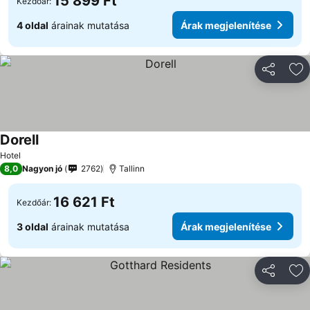
15 899 Ft
Kezdőár:
4 oldal
árainak mutatása
Árak megjelenítése
Megosztá
Ho
Dorell
Árak megjelenítése
Hotel
8,0
Nagyon jó
2762
Tallinn
16 621 Ft
Kezdőár:
3 oldal
árainak mutatása
Árak megjelenítése
Megosztá
Ho