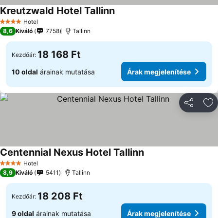
Kreutzwald Hotel Tallinn
Árak megjelenítése
Hotel
4 Kategória
8,6
Kiváló
7758
Tallinn
18 168 Ft
Kezdőár:
10 oldal
árainak mutatása
Árak megjelenítése
Megosztá
Ho
Centennial Nexus Hotel Tallinn
Árak megjelenítése
Hotel
4 Kategória
8,9
Kiváló
5411
Tallinn
18 208 Ft
Kezdőár:
9 oldal
árainak mutatása
Árak megjelenítése