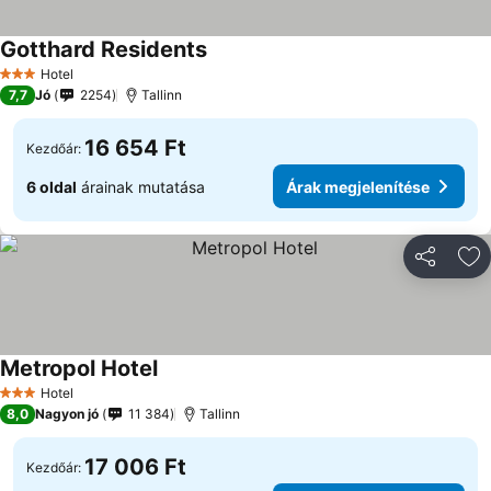
Gotthard Residents
Árak megjelenítése
Hotel
3 Kategória
7,7
Jó
2254
Tallinn
16 654 Ft
Kezdőár:
6 oldal
árainak mutatása
Árak megjelenítése
Megosztá
Ho
Metropol Hotel
Árak megjelenítése
Hotel
3 Kategória
8,0
Nagyon jó
11 384
Tallinn
17 006 Ft
Kezdőár: