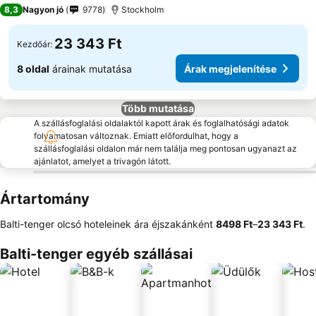
4 Kategória
8,3
Nagyon jó
9778
Stockholm
23 343 Ft
Kezdőár:
8 oldal
árainak mutatása
Árak megjelenítése
Több mutatása
A szállásfoglalási oldalaktól kapott árak és foglalhatósági adatok
folyamatosan változnak. Emiatt előfordulhat, hogy a
szállásfoglalási oldalon már nem találja meg pontosan ugyanazt az
ajánlatot, amelyet a trivagón látott.
Ártartomány
Balti-tenger olcsó hoteleinek ára éjszakánként
‎8498 Ft
–
‎23 343 Ft
.
Balti-tenger egyéb szállásai