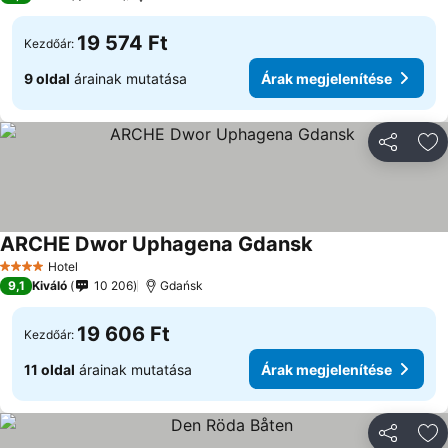
19 574 Ft
Kezdőár:
9 oldal
árainak mutatása
Árak megjelenítése
Megosztá
Ho
ARCHE Dwor Uphagena Gdansk
Árak megjelenítés
Hotel
4 Kategória
9,1
Kiváló
10 206
Gdańsk
19 606 Ft
Kezdőár:
11 oldal
árainak mutatása
Árak megjelenítése
Megosztá
Ho