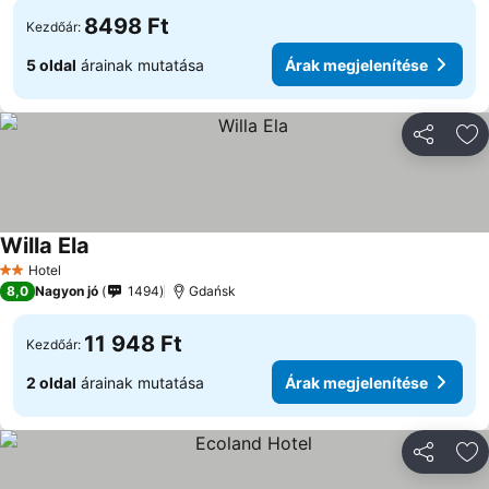
8498 Ft
Kezdőár:
5 oldal
árainak mutatása
Árak megjelenítése
Megosztá
Ho
Willa Ela
Árak megjelenítése
Hotel
2 Kategória
8,0
Nagyon jó
1494
Gdańsk
11 948 Ft
Kezdőár:
2 oldal
árainak mutatása
Árak megjelenítése
Megosztá
Ho