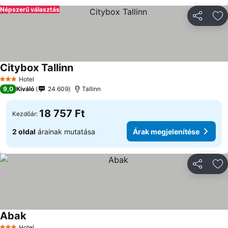
Népszerű választás
Megosztá
Ho
Citybox Tallinn
Árak megjelenítése
Hotel
3 Kategória
9,0
Kiváló
24 609
Tallinn
18 757 Ft
Kezdőár:
2 oldal
árainak mutatása
Árak megjelenítése
Megosztá
Ho
Abak
Árak megjelenítése
Hotel