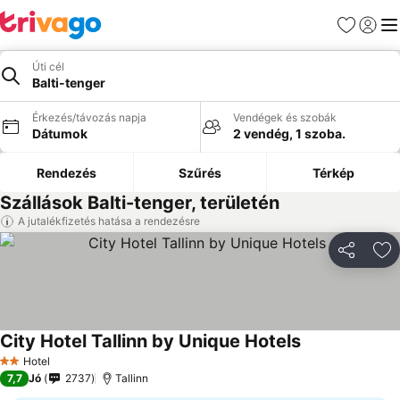
Kedvencek
Bejelen
Me
Úti cél
Balti-tenger
Érkezés/távozás napja
Vendégek és szobák
Dátumok
2 vendég, 1 szoba.
Rendezés
Szűrés
Térkép
Szállások Balti-tenger, területén
A jutalékfizetés hatása a rendezésre
Megosztá
Ho
City Hotel Tallinn by Unique Hotels
Árak megjelení
Hotel
2 Kategória
7,7
Jó
2737
Tallinn