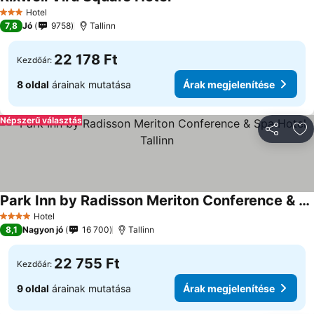
Árak megjelenítése
Hotel
3 Kategória
7,8
Jó
9758
Tallinn
22 178 Ft
Kezdőár:
8 oldal
árainak mutatása
Árak megjelenítése
Népszerű választás
Megosztá
Ho
Park Inn by Radisson Meriton Conference & Spa Hotel Tallinn
Árak megjelenítése
Hotel
4 Kategória
8,1
Nagyon jó
16 700
Tallinn
22 755 Ft
Kezdőár:
9 oldal
árainak mutatása
Árak megjelenítése