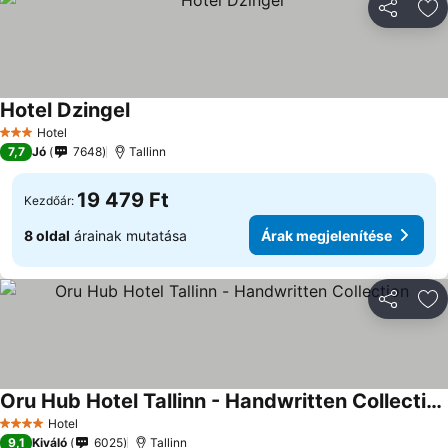
Megosztá
Ho
Hotel Dzingel
Árak megjelenítése
Hotel
3 Kategória
7,7
Jó
7648
Tallinn
19 479 Ft
Kezdőár:
8 oldal
árainak mutatása
Árak megjelenítése
Megosztá
Ho
Oru Hub Hotel Tallinn - Handwritten Collection
Árak megjelenítése
Hotel
4 Kategória
9,1
Kiváló
6025
Tallinn