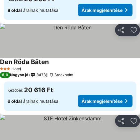
8 oldal
árainak mutatása
Árak megjelenítése
Megosztá
Ho
Den Röda Båten
Árak megjelenítése
Hotel
3 Kategória
8,0
Nagyon jó
8473
Stockholm
20 616 Ft
Kezdőár:
6 oldal
árainak mutatása
Árak megjelenítése
Megosztá
Ho