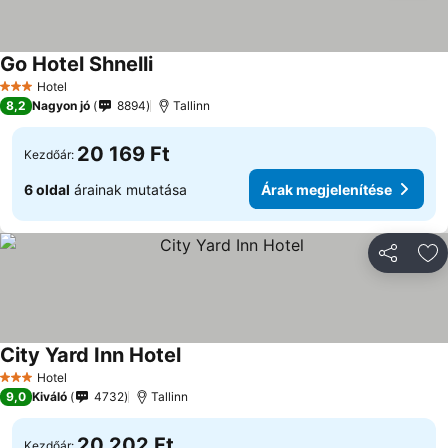
Go Hotel Shnelli
Árak megjelenítése
Hotel
3 Kategória
8,2
Nagyon jó
8894
Tallinn
20 169 Ft
Kezdőár:
6 oldal
árainak mutatása
Árak megjelenítése
Megosztá
Ho
City Yard Inn Hotel
Árak megjelenítése
Hotel
3 Kategória
9,0
Kiváló
4732
Tallinn
20 202 Ft
Kezdőár: