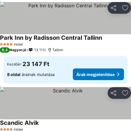
Megosztá
Ho
Park Inn by Radisson Central Tallinn
Árak megjele
Hotel
4 Kategória
8,3
Nagyon jó
13 111
Tallinn
23 147 Ft
Kezdőár:
8 oldal
árainak mutatása
Árak megjelenítése
Megosztá
Ho
Scandic Alvik
Árak megjelenítése
Hotel