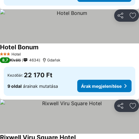
Megosztá
Ho
Hotel Bonum
Árak megjelenítése
Hotel
3 Kategória
8,7
Kiváló
4634
Gdańsk
22 170 Ft
Kezdőár:
9 oldal
árainak mutatása
Árak megjelenítése
Megosztá
Ho
Rixwell Viru Square Hotel