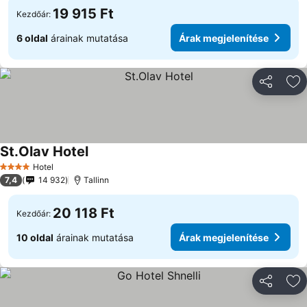
19 915 Ft
Kezdőár:
6 oldal
árainak mutatása
Árak megjelenítése
Megosztá
Ho
St.Olav Hotel
Árak megjelenítése
Hotel
4 Kategória
7,4
14 932
Tallinn
20 118 Ft
Kezdőár:
10 oldal
árainak mutatása
Árak megjelenítése
Megosztá
Ho