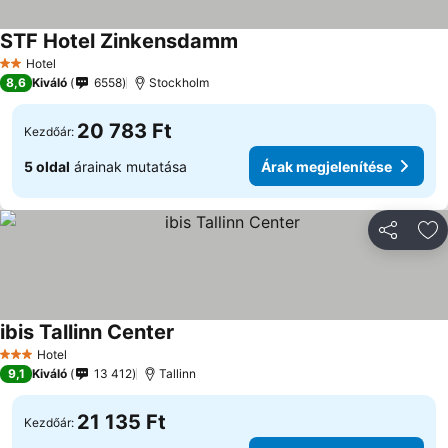
STF Hotel Zinkensdamm
Árak megjelenítése
Hotel
2 Kategória
8,6
Kiváló
6558
Stockholm
20 783 Ft
Kezdőár:
5 oldal
árainak mutatása
Árak megjelenítése
Megosztá
Ho
ibis Tallinn Center
Árak megjelenítése
Hotel
3 Kategória
9,1
Kiváló
13 412
Tallinn
21 135 Ft
Kezdőár: