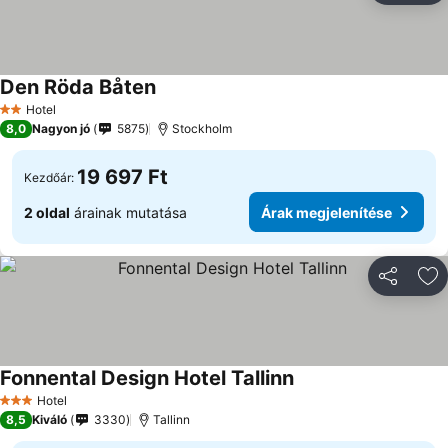
Den Röda Båten
Árak megjelenítése
Hotel
2 Kategória
8,0
Nagyon jó
5875
Stockholm
19 697 Ft
Kezdőár:
2 oldal
árainak mutatása
Árak megjelenítése
Megosztá
Ho
Fonnental Design Hotel Tallinn
Árak megjelenítése
Hotel
3 Kategória
8,5
Kiváló
3330
Tallinn