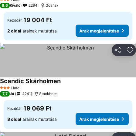
3 Kategória
8,6
Kiváló
2294
Gdańsk
19 004 Ft
Kezdőár:
2 oldal
árainak mutatása
Árak megjelenítése
Megosztá
Ho
Scandic Skärholmen
Árak megjelenítése
Hotel
3 Kategória
7,7
Jó
4241
Stockholm
19 069 Ft
Kezdőár:
8 oldal
árainak mutatása
Árak megjelenítése