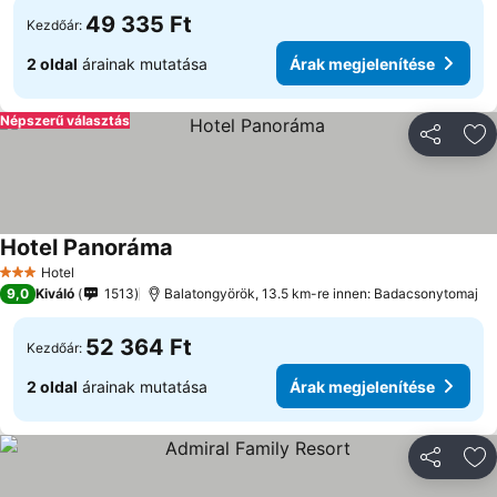
49 335 Ft
Kezdőár:
2 oldal
árainak mutatása
Árak megjelenítése
Népszerű választás
Megosztá
Ho
Hotel Panoráma
Hotel
3 Kategória
9,0
Kiváló
1513
Balatongyörök, 13.5 km-re innen: Badacsonytomaj
52 364 Ft
Kezdőár:
2 oldal
árainak mutatása
Árak megjelenítése
Megosztá
Ho