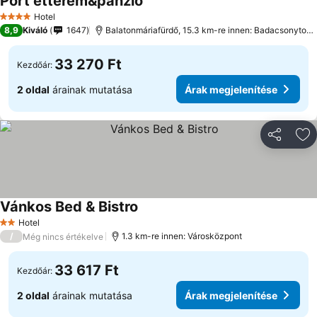
Port étterem&panzió
Hotel
4 Kategória
8,9
Kiváló
1647
Balatonmáriafürdő, 15.3 km-re innen: Badacsonytomaj
33 270 Ft
Kezdőár:
2 oldal
árainak mutatása
Árak megjelenítése
Megosztá
Ho
Vánkos Bed & Bistro
Hotel
2 Kategória
/
1.3 km-re innen: Városközpont
Még nincs értékelve
33 617 Ft
Kezdőár:
2 oldal
árainak mutatása
Árak megjelenítése