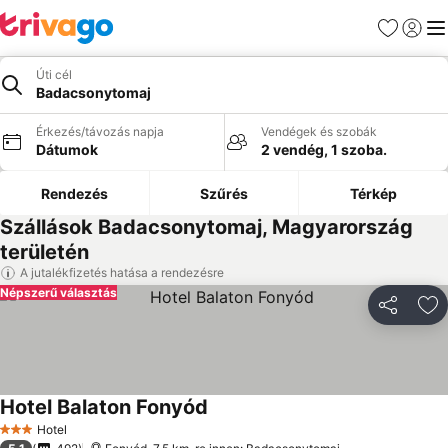
Kedvencek
Bejelen
Me
Úti cél
Badacsonytomaj
Érkezés/távozás napja
Vendégek és szobák
Dátumok
2 vendég, 1 szoba.
Rendezés
Szűrés
Térkép
Szállások Badacsonytomaj, Magyarország
területén
A jutalékfizetés hatása a rendezésre
Népszerű választás
Megosztá
Ho
Hotel Balaton Fonyód
Hotel
3 Kategória