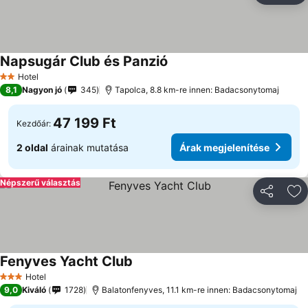
Napsugár Club és Panzió
Hotel
2 Kategória
8,1
Nagyon jó
345
Tapolca, 8.8 km-re innen: Badacsonytomaj
47 199 Ft
Kezdőár:
2 oldal
árainak mutatása
Árak megjelenítése
Népszerű választás
Megosztá
Ho
Fenyves Yacht Club
Hotel
3 Kategória
9,0
Kiváló
1728
Balatonfenyves, 11.1 km-re innen: Badacsonytomaj