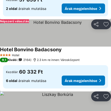
2 oldal
árainak mutatása
Árak megjelenítése
Népszerű választás
Megosztá
Ho
Hotel Bonvino Badacsony
Hotel
4 Kategória
9,1
Kiváló
2164
2.3 km-re innen: Városközpont
60 332 Ft
Kezdőár:
6 oldal
árainak mutatása
Árak megjelenítése
Megosztá
Ho