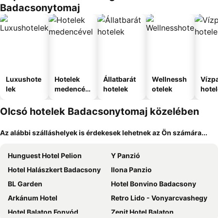
Badacsonytomaj
Luxushote
Hotelek
Állatbarát
Wellnessh
Vízpa
lek
medencév
hotelek
otelek
hote
el
Olcsó hotelek Badacsonytomaj közelében
Az alábbi szálláshelyek is érdekesek lehetnek az Ön számára...
Hunguest Hotel Pelion
Y Panzió
Hotel Halászkert Badacsony
Ilona Panzio
BL Garden
Hotel Bonvino Badacsony
Arkánum Hotel
Retro Lido - Vonyarcvashegy
Hotel Balaton Fonyód
Zenit Hotel Balaton