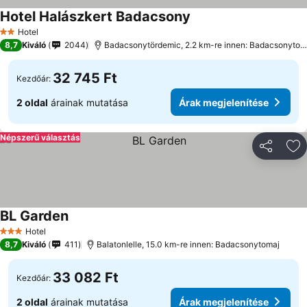
Hotel Halászkert Badacsony
Hotel
2 Kategória
8,7
Kiváló
2044
Badacsonytördemic, 2.2 km-re innen: Badacsonytomaj
32 745 Ft
Kezdőár:
2 oldal
árainak mutatása
Árak megjelenítése
Népszerű választás
Megosztá
Ho
BL Garden
Hotel
3 Kategória
8,7
Kiváló
411
Balatonlelle, 15.0 km-re innen: Badacsonytomaj
33 082 Ft
Kezdőár:
2 oldal
árainak mutatása
Árak megjelenítése