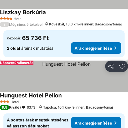
Liszkay Borkúria
Hotel
4 Kategória
/
Köveskál, 13.3 km-re innen: Badacsonytomaj
Még nincs értékelve
65 736 Ft
Kezdőár:
2 oldal
árainak mutatása
Árak megjelenítése
Népszerű választás
Megosztá
Ho
Hunguest Hotel Pelion
Hotel
3 Kategória
8,8
Kiváló
6373
Tapolca, 10.1 km-re innen: Badacsonytomaj
A pontos árak megtekintéséhez
Árak megjelenítése
válasszon dátumokat