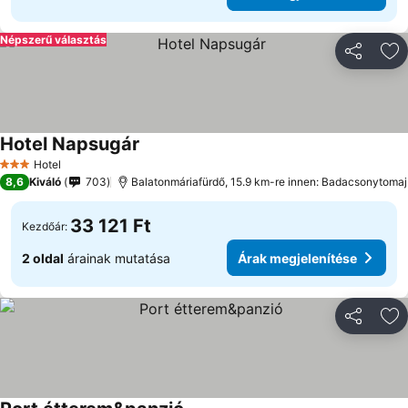
Népszerű választás
Megosztá
Ho
Hotel Napsugár
Hotel
3 Kategória
8,6
Kiváló
703
Balatonmáriafürdő, 15.9 km-re innen: Badacsonytomaj
33 121 Ft
Kezdőár:
2 oldal
árainak mutatása
Árak megjelenítése
Megosztá
Ho