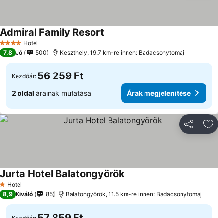
Admiral Family Resort
Hotel
4 Kategória
7,8
Jó
500
Keszthely, 19.7 km-re innen: Badacsonytomaj
56 259 Ft
Kezdőár:
2 oldal
árainak mutatása
Árak megjelenítése
Megosztá
Ho
Jurta Hotel Balatongyörök
Hotel
1 Kategória
8,9
Kiváló
85
Balatongyörök, 11.5 km-re innen: Badacsonytomaj
57 859 Ft
Kezdőár: