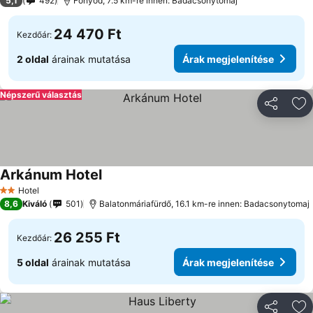
5,1
492
Fonyód, 7.5 km-re innen: Badacsonytomaj
24 470 Ft
Kezdőár:
2 oldal
árainak mutatása
Árak megjelenítése
Népszerű választás
Megosztá
Ho
Arkánum Hotel
Hotel
2 Kategória
8,6
Kiváló
501
Balatonmáriafürdő, 16.1 km-re innen: Badacsonytomaj
26 255 Ft
Kezdőár:
5 oldal
árainak mutatása
Árak megjelenítése