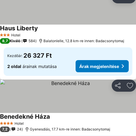
Megosztá
Ho
Haus Liberty
Hotel
3 Kategória
8,7
Kiváló
584
Balatonlelle, 12.8 km-re innen: Badacsonytomaj
26 327 Ft
Kezdőár:
2 oldal
árainak mutatása
Árak megjelenítése
Megosztá
Ho
Benedekné Háza
Hotel
4 Kategória
7,2
24
Gyenesdiás, 17.7 km-re innen: Badacsonytomaj