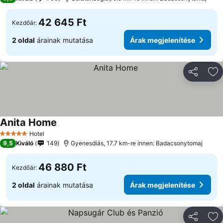
42 645 Ft
Kezdőár:
2 oldal
árainak mutatása
Árak megjelenítése
Megosztá
Ho
Anita Home
Hotel
5 Kategória
9,5
Kiváló
149
Gyenesdiás, 17.7 km-re innen: Badacsonytomaj
46 880 Ft
Kezdőár:
2 oldal
árainak mutatása
Árak megjelenítése
Megosztá
Ho