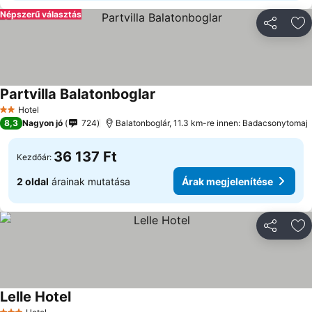
Népszerű választás
Megosztá
Ho
Partvilla Balatonboglar
Hotel
2 Kategória
8,3
Nagyon jó
724
Balatonboglár, 11.3 km-re innen: Badacsonytomaj
36 137 Ft
Kezdőár:
2 oldal
árainak mutatása
Árak megjelenítése
Megosztá
Ho
Lelle Hotel