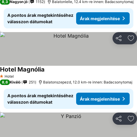
8,3
Nagyon jó
1152
Balatonlelle, 12.4 km-re innen: Badacsonytomaj
A pontos árak megtekintéséhez
Árak megjelenítése
válasszon dátumokat
Megosztá
Ho
Hotel Magnólia
Hotel
1 Kategória
8,6
Kiváló
251
Balatonszepezd, 12.0 km-re innen: Badacsonytomaj
A pontos árak megtekintéséhez
Árak megjelenítése
válasszon dátumokat
Megosztá
Ho