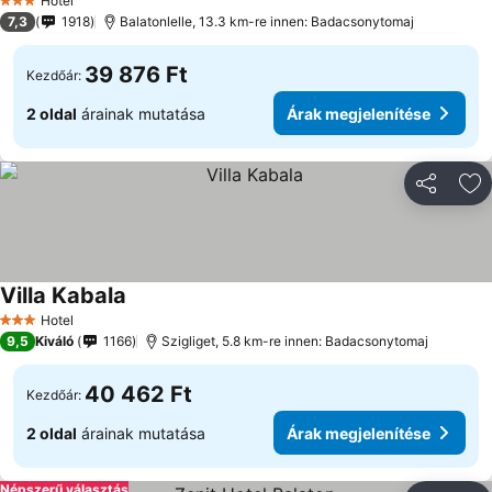
Hotel
3 Kategória
7,3
1918
Balatonlelle, 13.3 km-re innen: Badacsonytomaj
39 876 Ft
Kezdőár:
2 oldal
árainak mutatása
Árak megjelenítése
Megosztá
Ho
Villa Kabala
Hotel
3 Kategória
9,5
Kiváló
1166
Szigliget, 5.8 km-re innen: Badacsonytomaj
40 462 Ft
Kezdőár:
2 oldal
árainak mutatása
Árak megjelenítése
Népszerű választás