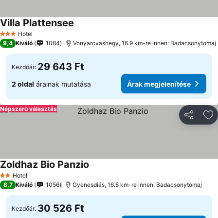
Villa Plattensee
Hotel
3 Kategória
9,4
Kiváló
1084
Vonyarcvashegy, 16.9 km-re innen: Badacsonytomaj
29 643 Ft
Kezdőár:
2 oldal
árainak mutatása
Árak megjelenítése
Népszerű választás
Megosztá
Ho
Zoldhaz Bio Panzio
Hotel
2 Kategória
8,7
Kiváló
1056
Gyenesdiás, 16.8 km-re innen: Badacsonytomaj
30 526 Ft
Kezdőár: