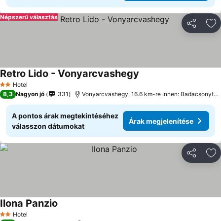
Népszerű választás
Megosztá
Ho
Retro Lido - Vonyarcvashegy
Hotel
2 Kategória
8,3
Nagyon jó
331
Vonyarcvashegy, 16.6 km-re innen: Badacsonytomaj
A pontos árak megtekintéséhez
Árak megjelenítése
válasszon dátumokat
Megosztá
Ho
Ilona Panzio
Hotel
2 Kategória