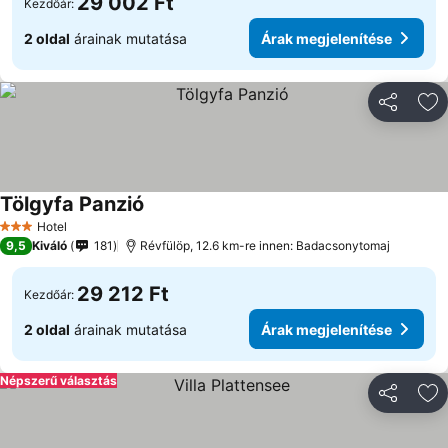
29 002 Ft
Kezdőár:
2 oldal
árainak mutatása
Árak megjelenítése
Megosztá
Ho
Tölgyfa Panzió
Hotel
3 Kategória
9,5
Kiváló
181
Révfülöp, 12.6 km-re innen: Badacsonytomaj
29 212 Ft
Kezdőár:
2 oldal
árainak mutatása
Árak megjelenítése
Népszerű választás
Megosztá
Ho