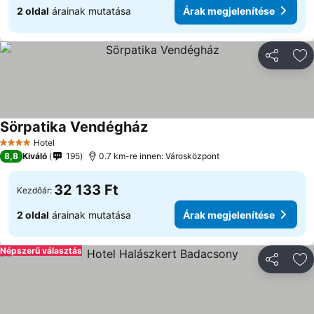
2 oldal
árainak mutatása
Árak megjelenítése
Megosztá
Ho
Sörpatika Vendégház
Hotel
4 Kategória
8,8
Kiváló
195
0.7 km-re innen: Városközpont
32 133 Ft
Kezdőár:
2 oldal
árainak mutatása
Árak megjelenítése
Népszerű választás
Megosztá
Ho