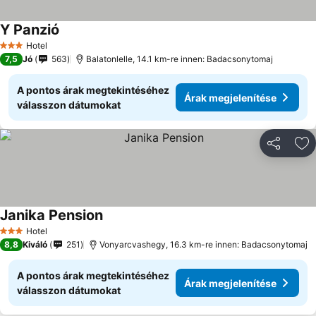
Y Panzió
Hotel
3 Kategória
7,5
Jó
563
Balatonlelle, 14.1 km-re innen: Badacsonytomaj
A pontos árak megtekintéséhez
Árak megjelenítése
válasszon dátumokat
Megosztá
Ho
Janika Pension
Hotel
3 Kategória
8,8
Kiváló
251
Vonyarcvashegy, 16.3 km-re innen: Badacsonytomaj
A pontos árak megtekintéséhez
Árak megjelenítése
válasszon dátumokat