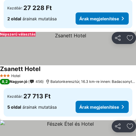
27 228 Ft
Kezdőár:
2 oldal
árainak mutatása
Árak megjelenítése
Népszerű választás
Megosztá
Ho
Zsanett Hotel
Hotel
3 Kategória
8,2
Nagyon jó
456
Balatonkeresztúr, 16.3 km-re innen: Badacsonytomaj
27 713 Ft
Kezdőár:
5 oldal
árainak mutatása
Árak megjelenítése
Megosztá
Ho