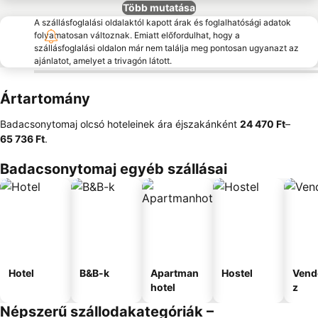
Több mutatása
A szállásfoglalási oldalaktól kapott árak és foglalhatósági adatok
folyamatosan változnak. Emiatt előfordulhat, hogy a
szállásfoglalási oldalon már nem találja meg pontosan ugyanazt az
ajánlatot, amelyet a trivagón látott.
Ártartomány
Badacsonytomaj olcsó hoteleinek ára éjszakánként
‎24 470 Ft
–
65 736 Ft
.
Badacsonytomaj egyéb szállásai
Hotel
B&B-k
Apartman
Hostel
Vend
hotel
z
Népszerű szállodakategóriák –