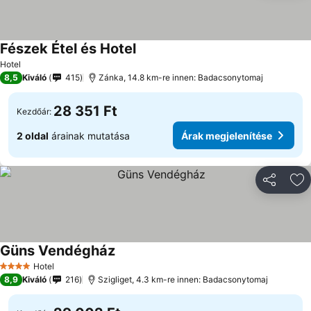
Fészek Étel és Hotel
Hotel
8,5
Kiváló
415
Zánka, 14.8 km-re innen: Badacsonytomaj
28 351 Ft
Kezdőár:
2 oldal
árainak mutatása
Árak megjelenítése
Megosztá
Ho
Güns Vendégház
Hotel
4 Kategória
8,9
Kiváló
216
Szigliget, 4.3 km-re innen: Badacsonytomaj