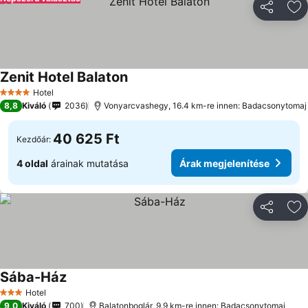
Megosztá
Ho
Zenit Hotel Balaton
Hotel
4 Kategória
8,8
Kiváló
2036
Vonyarcvashegy, 16.4 km-re innen: Badacsonytomaj
40 625 Ft
Kezdőár:
4 oldal
árainak mutatása
Árak megjelenítése
Megosztá
Ho
Sába-Ház
Hotel
3 Kategória
9,0
Kiváló
700
Balatonboglár, 9.9 km-re innen: Badacsonytomaj