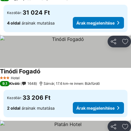
31 024 Ft
Kezdőár:
4 oldal
árainak mutatása
Árak megjelenítése
Megosztá
Ho
Tinódi Fogadó
Hotel
3 Kategória
9,1
Kiváló
1648
Sárvár, 17.6 km-re innen: Bükfürdő
33 206 Ft
Kezdőár:
2 oldal
árainak mutatása
Árak megjelenítése
Megosztá
Ho