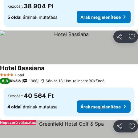
38 904 Ft
Kezdőár:
5 oldal
árainak mutatása
Árak megjelenítése
Megosztá
Ho
Hotel Bassiana
Hotel
4 Kategória
8,8
Kiváló
1968
Sárvár, 18.1 km-re innen: Bükfürdő
40 564 Ft
Kezdőár:
4 oldal
árainak mutatása
Árak megjelenítése
Népszerű választás
Megosztá
Ho