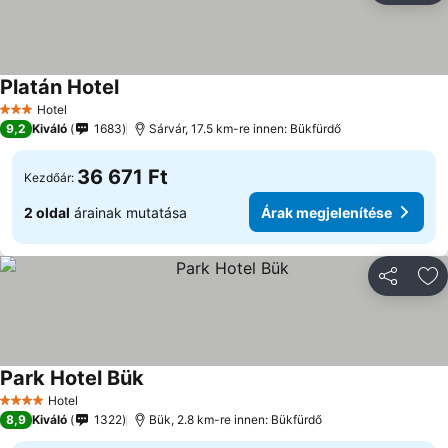
Platán Hotel
Hotel
3 Kategória
9,2
Kiváló
1683
Sárvár, 17.5 km-re innen: Bükfürdő
36 671 Ft
Kezdőár:
2 oldal
árainak mutatása
Árak megjelenítése
Megosztá
Ho
Park Hotel Bük
Hotel
4 Kategória
8,9
Kiváló
1322
Bük, 2.8 km-re innen: Bükfürdő