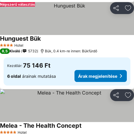
Népszerű választás
Megosztá
Ho
Hunguest Bük
Hotel
4 Kategória
8,5
Kiváló
5732
Bük, 0.4 km-re innen: Bükfürdő
75 146 Ft
Kezdőár:
6 oldal
árainak mutatása
Árak megjelenítése
Megosztá
Ho
Melea - The Health Concept
Hotel