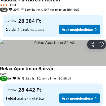
Hotel
3 Kategória
7,2
297
Szombathely, 19.7 km-re innen: Bükfürdő
28 384 Ft
Kezdőár:
2 oldal
árainak mutatása
Árak megjelenítése
Megosztá
Ho
Relax Apartman Sárvár
Hotel
7,7
Jó
5
Sárvár, 18.2 km-re innen: Bükfürdő
28 442 Ft
Kezdőár:
1 oldal
árainak mutatása
Árak megjelenítése