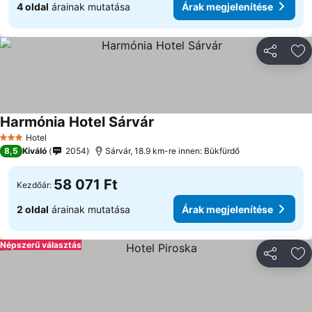
4 oldal
árainak mutatása
Árak megjelenítése
Megosztá
Ho
Harmónia Hotel Sárvár
Hotel
3 Kategória
8,5
Kiváló
2054
Sárvár, 18.9 km-re innen: Bükfürdő
58 071 Ft
Kezdőár:
2 oldal
árainak mutatása
Árak megjelenítése
Népszerű választás
Megosztá
Ho