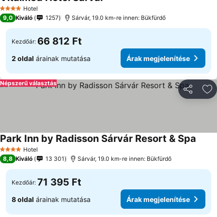
Hotel
4 Kategória
9,0
Kiváló
1257
Sárvár, 19.0 km-re innen: Bükfürdő
66 812 Ft
Kezdőár:
2 oldal
árainak mutatása
Árak megjelenítése
Népszerű választás
Megosztá
Ho
Park Inn by Radisson Sárvár Resort & Spa
Hotel
4 Kategória
8,8
Kiváló
13 301
Sárvár, 19.0 km-re innen: Bükfürdő
71 395 Ft
Kezdőár:
8 oldal
árainak mutatása
Árak megjelenítése