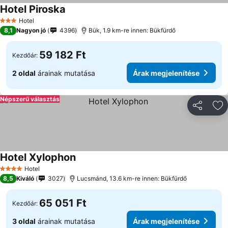
Hotel Piroska
Hotel
3 Kategória
8,1
Nagyon jó
4396
Bük, 1.9 km-re innen: Bükfürdő
59 182 Ft
Kezdőár:
2 oldal
árainak mutatása
Árak megjelenítése
Népszerű választás
Megosztá
Ho
Hotel Xylophon
Hotel
4 Kategória
8,5
Kiváló
3027
Lucsmánd, 13.6 km-re innen: Bükfürdő
65 051 Ft
Kezdőár:
3 oldal
árainak mutatása
Árak megjelenítése