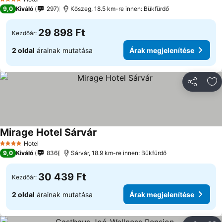
4 Kategória
9,0
Kiváló
297
Kőszeg, 18.5 km-re innen: Bükfürdő
29 898 Ft
Kezdőár:
2 oldal
árainak mutatása
Árak megjelenítése
Megosztá
Ho
Mirage Hotel Sárvár
Hotel
4 Kategória
9,0
Kiváló
836
Sárvár, 18.9 km-re innen: Bükfürdő
30 439 Ft
Kezdőár:
2 oldal
árainak mutatása
Árak megjelenítése