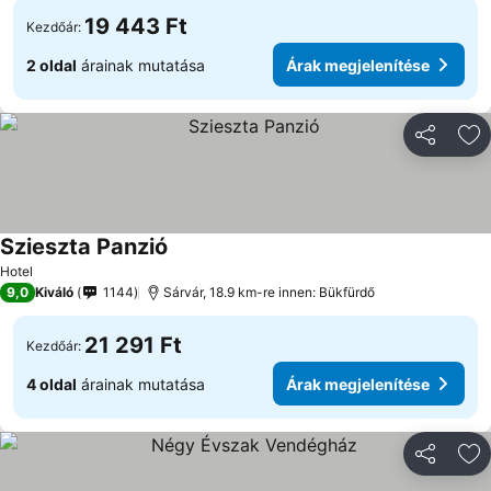
19 443 Ft
Kezdőár:
2 oldal
árainak mutatása
Árak megjelenítése
Megosztá
Ho
Szieszta Panzió
Hotel
9,0
Kiváló
1144
Sárvár, 18.9 km-re innen: Bükfürdő
21 291 Ft
Kezdőár:
4 oldal
árainak mutatása
Árak megjelenítése
Megosztá
Ho