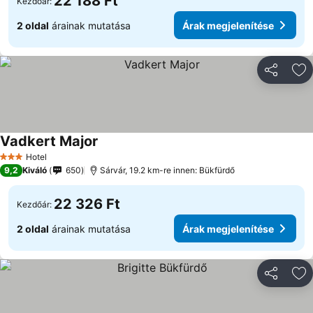
22 188 Ft
Kezdőár:
2 oldal
árainak mutatása
Árak megjelenítése
Megosztá
Ho
Vadkert Major
Hotel
3 Kategória
9,2
Kiváló
650
Sárvár, 19.2 km-re innen: Bükfürdő
22 326 Ft
Kezdőár:
2 oldal
árainak mutatása
Árak megjelenítése
Megosztá
Ho