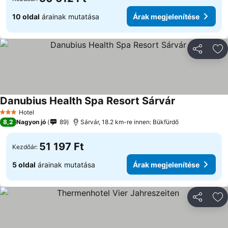
10 oldal
árainak mutatása
Árak megjelenítése
Megosztá
Ho
Danubius Health Spa Resort Sárvár
Hotel
3 Kategória
8,2
Nagyon jó
89
Sárvár, 18.2 km-re innen: Bükfürdő
51 197 Ft
Kezdőár:
5 oldal
árainak mutatása
Árak megjelenítése
Megosztá
Ho