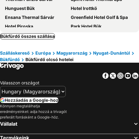
Hunguest Bük
Hotel Irottkö
Ensana Thermal Sárvár
Greenfield Hotel Golf & Spa
Hotel Piroska
Park Hotel Bük
Hotel Viktória
Park Hotel Bukfurdo
Bükfürdő összes szállása
Danubius Health Spa Resort Sárvár
Mirage Hotel Sárvár
Szálláskereső
Európa
Magyarország
Nyugat-Dunántúl
All in Red Thermenhotel
Négy Évszak Vendégház
Bükfürdő
Bükfürdő olcsó hotelei
Hotel Bassiana
Gerendas Panzió
Harmónia Hotel Sárvár
Portré Panzió
Facebook
Twitter
Insta
Yo
Melea - The Health Concept
Kőszeghegyalja Vendégház
Válasszon országot
Vitalmed Hotel Sárvár
Szieszta Panzió
Vadász Panzió és Étterem
Platán Hotel
Hozzáadás a Google-hoz
Könnyen megtalálhatja
Zita Haus
Vadkert Major
eredményeinket: adja hozzá a trivagót
Tinódi Fogadó
Tóth Vendégház
preferált forrásként a Google-höz.
Vállalat
Főnix Hotel
Újsziget Vendégház
Öreg Malom Hotel
Gasthaus Joó-Wellness Pension
Termékeink