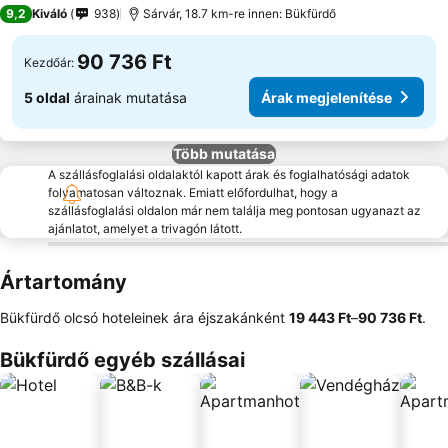
5 Kategória
9,2
Kiváló
938
Sárvár, 18.7 km-re innen: Bükfürdő
90 736 Ft
Kezdőár:
5 oldal
árainak mutatása
Árak megjelenítése
Több mutatása
A szállásfoglalási oldalaktól kapott árak és foglalhatósági adatok
folyamatosan változnak. Emiatt előfordulhat, hogy a
szállásfoglalási oldalon már nem találja meg pontosan ugyanazt az
ajánlatot, amelyet a trivagón látott.
Ártartomány
Bükfürdő olcsó hoteleinek ára éjszakánként
‎19 443 Ft
–
‎90 736 Ft
.
Bükfürdő egyéb szállásai