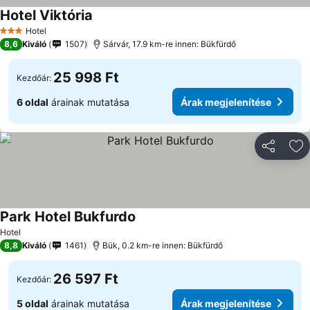
Hotel Viktória
Hotel
3 Kategória
8,6
Kiváló
1507
Sárvár, 17.9 km-re innen: Bükfürdő
25 998 Ft
Kezdőár:
6 oldal
árainak mutatása
Árak megjelenítése
Megosztá
Ho
Park Hotel Bukfurdo
Hotel
8,8
Kiváló
1461
Bük, 0.2 km-re innen: Bükfürdő
26 597 Ft
Kezdőár:
5 oldal
árainak mutatása
Árak megjelenítése