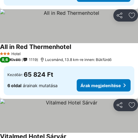
Megosztá
Ho
All in Red Thermenhotel
Hotel
3 Kategória
8,6
Kiváló
1119
Lucsmánd, 13.8 km-re innen: Bükfürdő
65 824 Ft
Kezdőár:
6 oldal
árainak mutatása
Árak megjelenítése
Megosztá
Ho
Vitalmed Hotel Sárvár