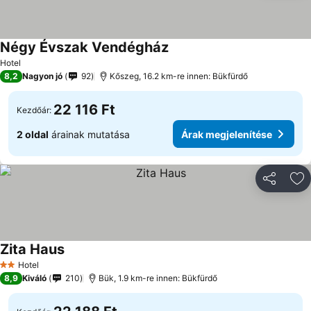
Négy Évszak Vendégház
Hotel
8,2
Nagyon jó
92
Kőszeg, 16.2 km-re innen: Bükfürdő
22 116 Ft
Kezdőár:
2 oldal
árainak mutatása
Árak megjelenítése
Megosztá
Ho
Zita Haus
Hotel
2 Kategória
8,9
Kiváló
210
Bük, 1.9 km-re innen: Bükfürdő