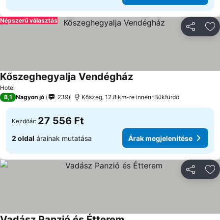
Népszerű választás
Megosztá
Ho
Kőszeghegyalja Vendégház
Hotel
8,1
Nagyon jó
239
Kőszeg, 12.8 km-re innen: Bükfürdő
27 556 Ft
Kezdőár:
2 oldal
árainak mutatása
Árak megjelenítése
Megosztá
Ho
Vadász Panzió és Étterem