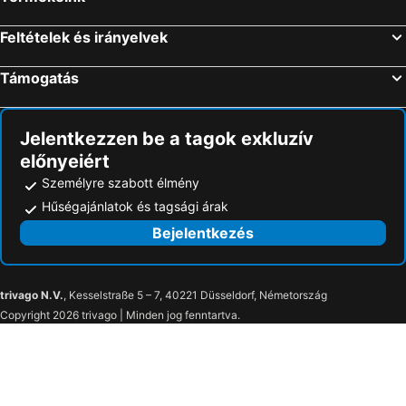
Gerti Haus
Thermenhof Lutzmannsburg
Feltételek és irányelvek
Hangya Panzió és Étterem
Hotel Sonnenpark
Apartman Nóra
Pallósi Ház "A"
Támogatás
Brigitte Bükfürdő
Hotel Xylophon
Thermenhotel Vier Jahreszeiten
Nyirfa Apartmanház
Jelentkezzen be a tagok exkluzív
Pension Sonnengarten
Relax Apartman Sárvár
előnyeiért
Anna Vendégház Szeleste
Tünde Apartman
Személyre szabott élmény
Family XL
Festetich Kastélyszálló és Zsuzsanna Hotel
Hűségajánlatok és tagsági árak
Hotel Anna
Hunguest Hotel Repce
Bejelentkezés
Bíró István Vendégház Bükfürdő
Villa Rosato
Marica Vendégház
Hotel Pension Ovari
trivago N.V.
, Kesselstraße 5 – 7, 40221 Düsseldorf, Németország
Mika Vendégház
Termál Vendégház
Copyright 2026 trivago | Minden jog fenntartva.
Vár-park-panzió
Arena Savaria Guestrooms
Várkapu Vendéglő