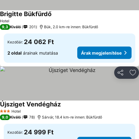
Brigitte Bükfürdő
Hotel
9,3
Kiváló
201
Bük, 2.0 km-re innen: Bükfürdő
24 062 Ft
Kezdőár:
2 oldal
árainak mutatása
Árak megjelenítése
Megosztá
Ho
Újsziget Vendégház
Hotel
3 Kategória
9,0
Kiváló
78
Sárvár, 18.4 km-re innen: Bükfürdő
24 999 Ft
Kezdőár: