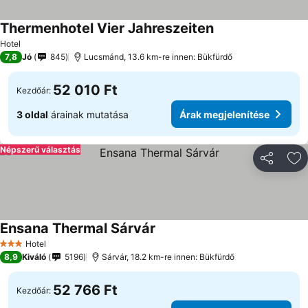
Thermenhotel Vier Jahreszeiten
Hotel
7,8
Jó
845
Lucsmánd, 13.6 km-re innen: Bükfürdő
52 010 Ft
Kezdőár:
3 oldal
árainak mutatása
Árak megjelenítése
Népszerű választás
Megosztá
Ho
Ensana Thermal Sárvár
Hotel
3 Kategória
8,9
Kiváló
5196
Sárvár, 18.2 km-re innen: Bükfürdő
52 766 Ft
Kezdőár: