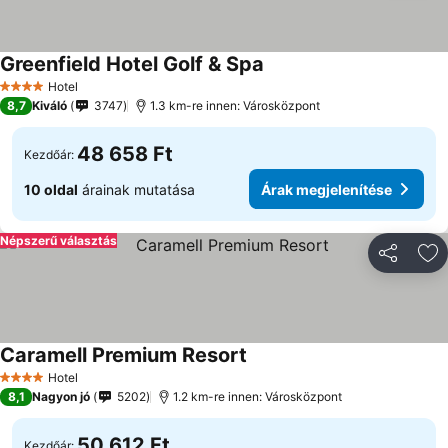
Greenfield Hotel Golf & Spa
Hotel
4 Kategória
8,7
Kiváló
3747
1.3 km-re innen: Városközpont
48 658 Ft
Kezdőár:
10 oldal
árainak mutatása
Árak megjelenítése
Népszerű választás
Megosztá
Ho
Caramell Premium Resort
Hotel
4 Kategória
8,1
Nagyon jó
5202
1.2 km-re innen: Városközpont
50 612 Ft
Kezdőár: