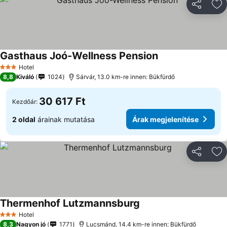
Megosztá
Ho
Gasthaus Joó-Wellness Pension
Hotel
3 Kategória
8,8
Kiváló
1024
Sárvár, 13.0 km-re innen: Bükfürdő
30 617 Ft
Kezdőár:
2 oldal
árainak mutatása
Árak megjelenítése
Megosztá
Ho
Thermenhof Lutzmannsburg
Hotel
3 Kategória
8,3
Nagyon jó
1771
Lucsmánd, 14.4 km-re innen: Bükfürdő