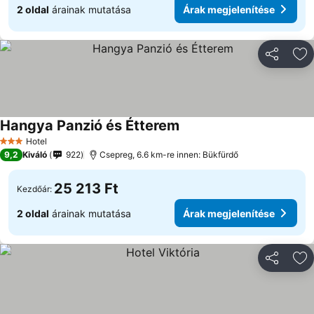
2 oldal
árainak mutatása
Árak megjelenítése
Megosztá
Ho
Hangya Panzió és Étterem
Hotel
3 Kategória
9,2
Kiváló
922
Csepreg, 6.6 km-re innen: Bükfürdő
25 213 Ft
Kezdőár:
2 oldal
árainak mutatása
Árak megjelenítése
Megosztá
Ho