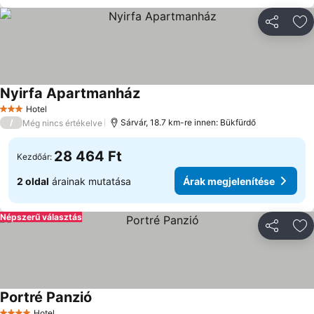
Megosztá
Ho
Nyirfa Apartmanház
Hotel
3 Kategória
/
Sárvár, 18.7 km-re innen: Bükfürdő
Még nincs értékelve
28 464 Ft
Kezdőár:
2 oldal
árainak mutatása
Árak megjelenítése
Népszerű választás
Megosztá
Ho
Portré Panzió
Hotel