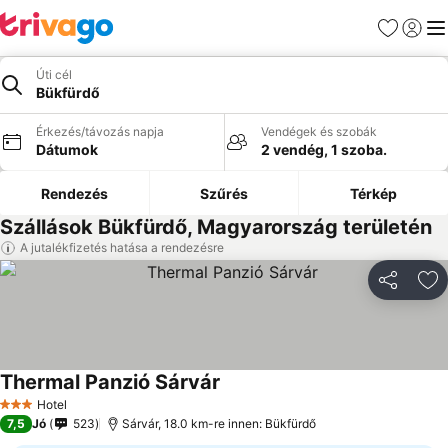
Kedvencek
Bejelen
Me
Úti cél
Bükfürdő
Érkezés/távozás napja
Vendégek és szobák
Dátumok
2 vendég, 1 szoba.
Rendezés
Szűrés
Térkép
Szállások Bükfürdő, Magyarország területén
A jutalékfizetés hatása a rendezésre
Megosztá
Ho
Thermal Panzió Sárvár
Hotel
3 Kategória
7,5
Jó
523
Sárvár, 18.0 km-re innen: Bükfürdő