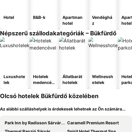
Hotel
B&B-k
Apartman
Vendéghá
Apar
hotel
z
hotel
Népszerű szállodakategóriák – Bükfürdő
Luxushote
Hotelek
Állatbarát
Wellnessh
Hote
lek
medencév
hotelek
otelek
park
el
Olcsó hotelek Bükfürdő közelében
Az alábbi szálláshelyek is érdekesek lehetnek az Ön számára...
Park Inn by Radisson Sárvár Resort & Spa
Caramell Premium Resort
Thermal Panzió Sárvár
Spirit Hotel Thermal Spa