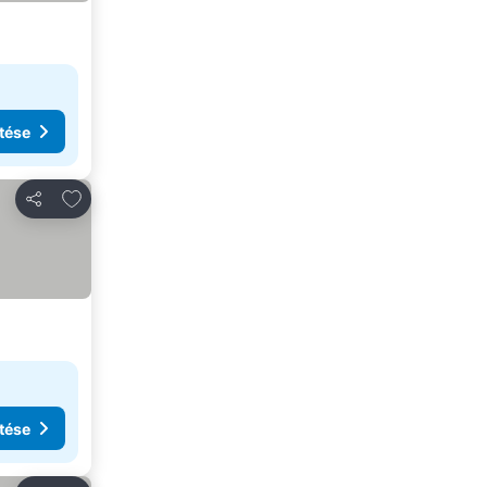
tése
Hozzáadás a kedvencekhez
Megosztás
tése