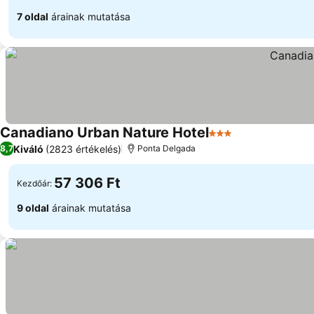
7 oldal
árainak mutatása
Canadiano Urban Nature Hotel
3 Kategória
Árak megjelení
Kiváló
(2823 értékelés)
8,7
Ponta Delgada
57 306 Ft
Kezdőár:
9 oldal
árainak mutatása