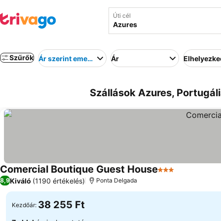
Úti cél
Szűrők
Ár szerint emelkedő
Ár
Elhelyezk
Szállások Azures, Portugáli
Comercial Boutique Guest House
3 Kategória
Árak megjel
Kiváló
(1190 értékelés)
8,9
Ponta Delgada
38 255 Ft
Kezdőár: