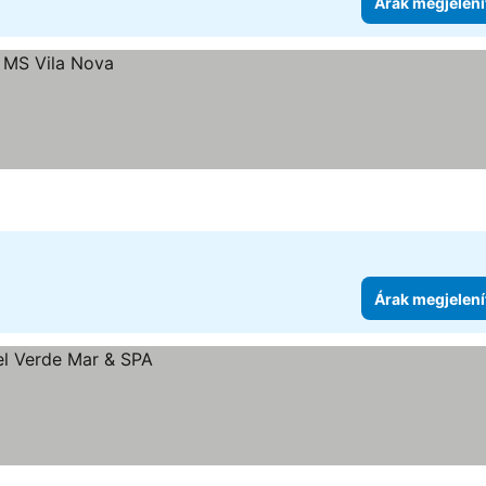
Árak megjelení
Árak megjelení