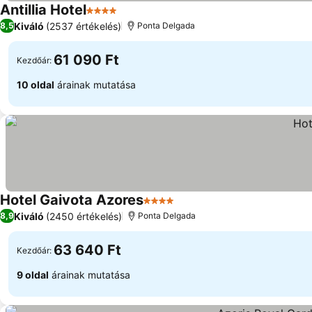
Antillia Hotel
4 Kategória
Árak megjelenítése
Kiváló
(2537 értékelés)
8,5
Ponta Delgada
61 090 Ft
Kezdőár:
10 oldal
árainak mutatása
Hotel Gaivota Azores
4 Kategória
Árak megjelenítése
Kiváló
(2450 értékelés)
8,9
Ponta Delgada
63 640 Ft
Kezdőár:
9 oldal
árainak mutatása