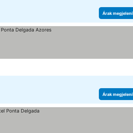
Árak megjelení
nítése
Árak megjelení