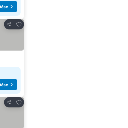
tése
Hozzáadás a kedvencekhez
Megosztás
tése
Hozzáadás a kedvencekhez
Megosztás