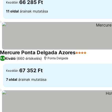
66 285 Ft
Kezdőár:
11 oldal
árainak mutatása
Mercure Ponta Delgada Azores
4 Kategória
Árak megjele
Kiváló
(660 értékelés)
9,6
Ponta Delgada
67 352 Ft
Kezdőár:
7 oldal
árainak mutatása