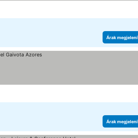
Árak megjelení
Árak megjelení