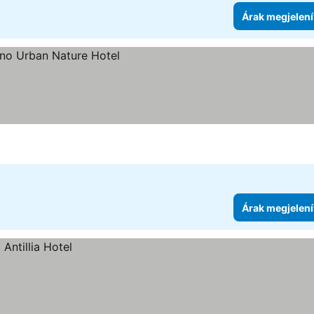
Árak megjelení
tése
Árak megjelení