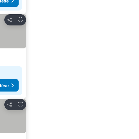
tése
Hozzáadás a kedvencekhez
Megosztás
tése
Hozzáadás a kedvencekhez
Megosztás