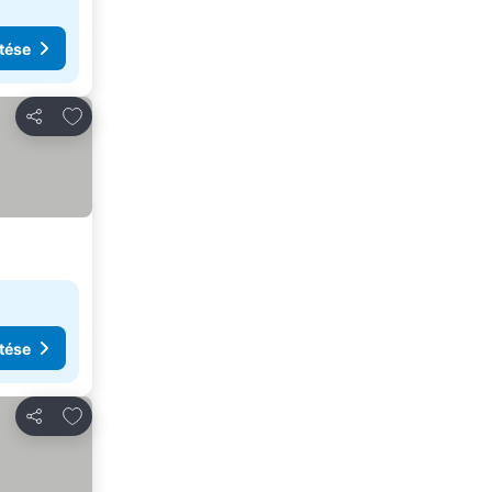
tése
Hozzáadás a kedvencekhez
Megosztás
tése
Hozzáadás a kedvencekhez
Megosztás