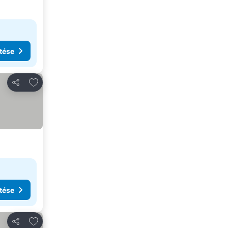
tése
Hozzáadás a kedvencekhez
Megosztás
tése
Hozzáadás a kedvencekhez
Megosztás