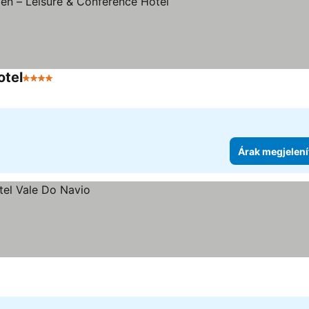
otel
4 Kategória
Árak megjelenítése
Árak megjelení