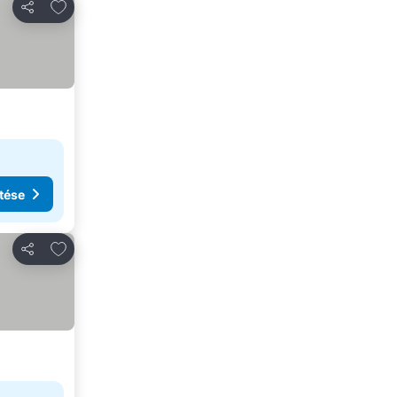
Hozzáadás a kedvencekhez
Megosztás
tése
Hozzáadás a kedvencekhez
Megosztás