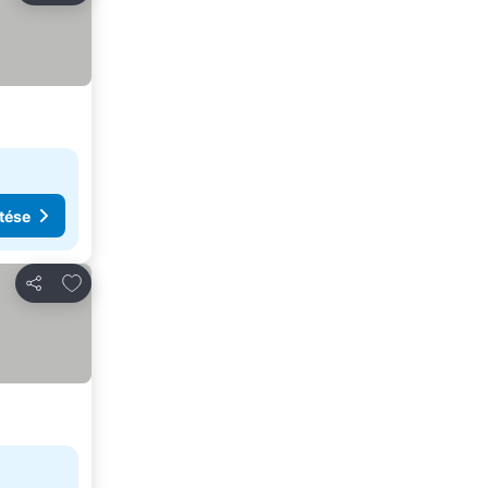
tése
Hozzáadás a kedvencekhez
Megosztás