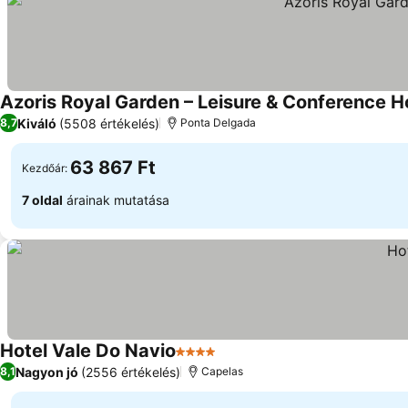
Azoris Royal Garden – Leisure & Conference H
Kiváló
(5508 értékelés)
8,7
Ponta Delgada
63 867 Ft
Kezdőár:
7 oldal
árainak mutatása
Hotel Vale Do Navio
4 Kategória
Árak megjelenítése
Nagyon jó
(2556 értékelés)
8,1
Capelas