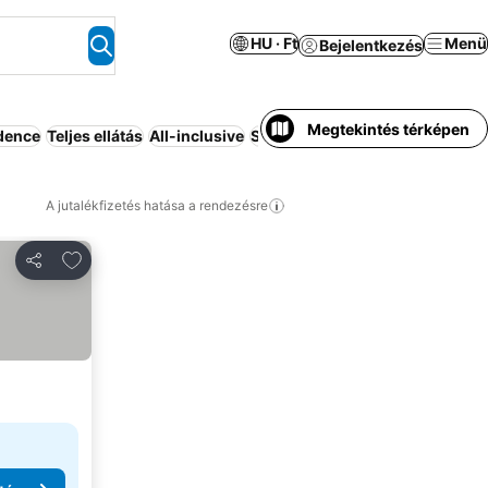
HU · Ft
Menü
Bejelentkezés
Megtekintés térképen
dence
Teljes ellátás
All-inclusive
Strand
Üdülő
Apartmanhotel
W
A jutalékfizetés hatása a rendezésre
Hozzáadás a kedvencekhez
Megosztás