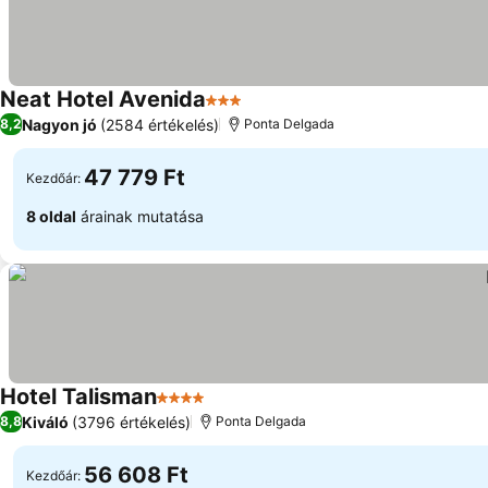
Neat Hotel Avenida
3 Kategória
Árak megjelenítése
Nagyon jó
(2584 értékelés)
8,2
Ponta Delgada
47 779 Ft
Kezdőár:
8 oldal
árainak mutatása
Hotel Talisman
4 Kategória
Árak megjelenítése
Kiváló
(3796 értékelés)
8,8
Ponta Delgada
56 608 Ft
Kezdőár: