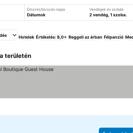
Érkezés/távozás napja
Vendégek és szobák
Dátumok
2 vendég, 1 szoba.
edés
Hotelek
Értékelés: 8,0+
Reggeli az árban
Félpanzió
Me
a területén
enítése