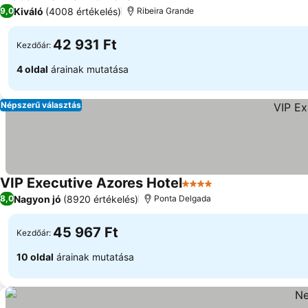
5 Kategória
Árak megjelenítése
Kiváló
(4008 értékelés)
9,0
Ribeira Grande
42 931 Ft
Kezdőár:
4 oldal
árainak mutatása
Népszerű választás
VIP Executive Azores Hotel
4 Kategória
Árak megjelenítés
Nagyon jó
(8920 értékelés)
8,0
Ponta Delgada
45 967 Ft
Kezdőár:
10 oldal
árainak mutatása