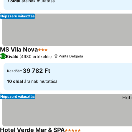
7 oldal
árainak mutatása
Népszerű választás
MS Vila Nova
3 Kategória
Árak megjelenítése
Kiváló
(4980 értékelés)
8,5
Ponta Delgada
39 782 Ft
Kezdőár:
10 oldal
árainak mutatása
Népszerű választás
Hotel Verde Mar & SPA