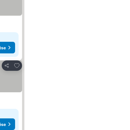
ése
Hozzáadás a kedvencekhez
Megosztás
ése