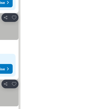
ése
Hozzáadás a kedvencekhez
Megosztás
ése
Hozzáadás a kedvencekhez
Megosztás