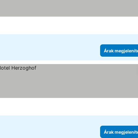
egjelenítése
Árak megjelenít
Árak megjelenít