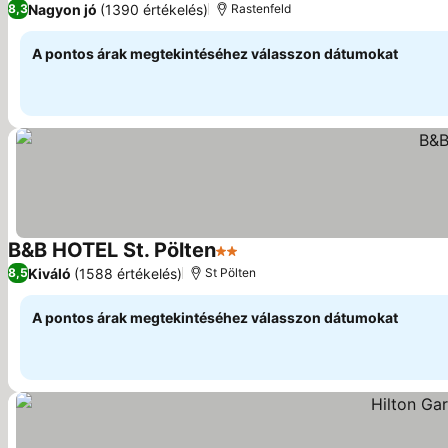
Nagyon jó
(1390 értékelés)
8,3
Rastenfeld
A pontos árak megtekintéséhez válasszon dátumokat
B&B HOTEL St. Pölten
2 Kategória
Árak megjelenítése
Kiváló
(1588 értékelés)
8,5
St Pölten
A pontos árak megtekintéséhez válasszon dátumokat