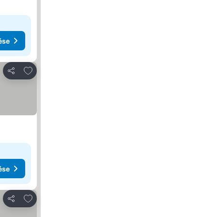
ése
Hozzáadás a kedvencekhez
Megosztás
ése
Hozzáadás a kedvencekhez
Megosztás