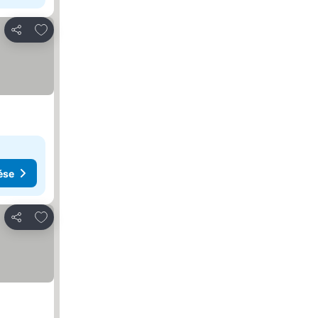
Hozzáadás a kedvencekhez
Megosztás
ése
Hozzáadás a kedvencekhez
Megosztás