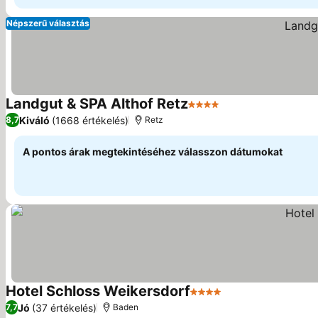
Népszerű választás
Landgut & SPA Althof Retz
4 Kategória
Árak megjelenítés
Kiváló
(1668 értékelés)
8,7
Retz
A pontos árak megtekintéséhez válasszon dátumokat
Hotel Schloss Weikersdorf
4 Kategória
Árak megjeleníté
Jó
(37 értékelés)
7,7
Baden