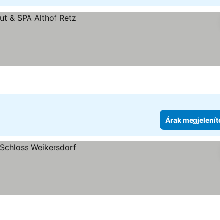
e
Árak megjelenít
se