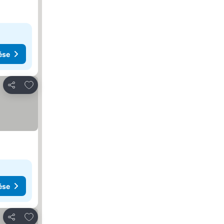
ése
Hozzáadás a kedvencekhez
Megosztás
ése
Hozzáadás a kedvencekhez
Megosztás