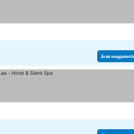
Árak megjelenít
lenítése