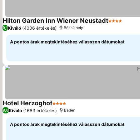
Hilton Garden Inn Wiener Neustadt
4 Kategória
Árak m
Kiváló
(4006 értékelés)
9,1
Bécsújhely
A pontos árak megtekintéséhez válasszon dátumokat
Hotel Herzoghof
4 Kategória
Árak megjelenítése
Kiváló
(1683 értékelés)
8,6
Baden
A pontos árak megtekintéséhez válasszon dátumokat