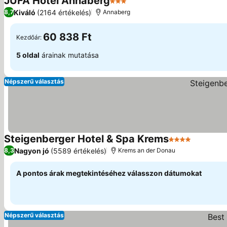
JUFA Hotel Annaberg
3 Kategória
Árak megjelenítése
Kiváló
(2164 értékelés)
8,7
Annaberg
60 838 Ft
Kezdőár:
5 oldal
árainak mutatása
Népszerű választás
Steigenberger Hotel & Spa Krems
4 Kategória
Árak meg
Nagyon jó
(5589 értékelés)
8,3
Krems an der Donau
A pontos árak megtekintéséhez válasszon dátumokat
Népszerű választás