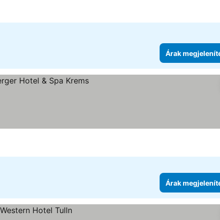
Árak megjelenít
jelenítése
Árak megjelenít