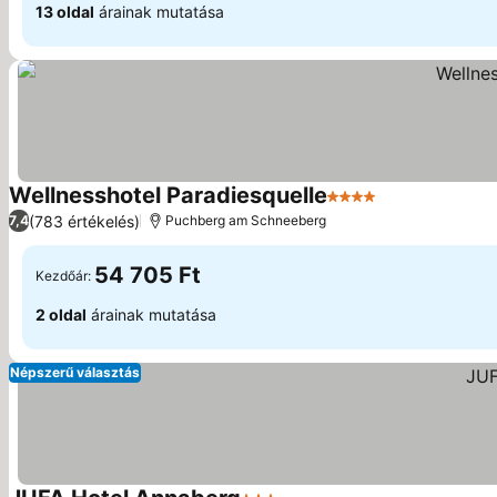
13 oldal
árainak mutatása
Wellnesshotel Paradiesquelle
4 Kategória
Árak megjelen
(783 értékelés)
7,4
Puchberg am Schneeberg
54 705 Ft
Kezdőár:
2 oldal
árainak mutatása
Népszerű választás