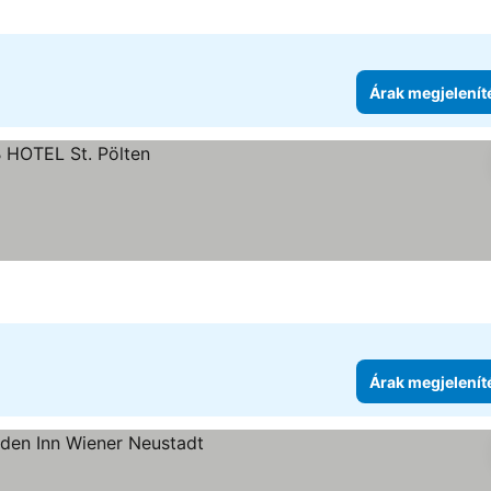
Árak megjelenít
Árak megjelenít