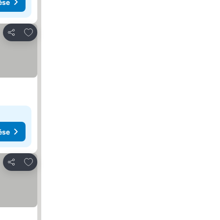
ése
Hozzáadás a kedvencekhez
Megosztás
ése
Hozzáadás a kedvencekhez
Megosztás