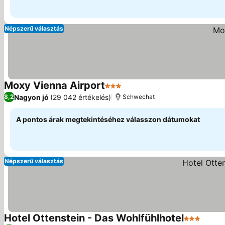
Népszerű választás
Moxy Vienna Airport
3 Kategória
Árak megjelenítése
Nagyon jó
(29 042 értékelés)
8,2
Schwechat
A pontos árak megtekintéséhez válasszon dátumokat
Népszerű választás
Hotel Ottenstein - Das Wohlfühlhotel
3 Kategóri
Árak 