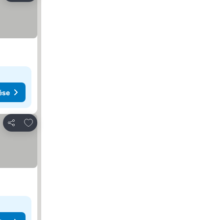
ése
Hozzáadás a kedvencekhez
Megosztás