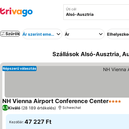
Úti cél
Szűrők
Ár szerint emelkedő
Ár
Elhelyezk
Szállások Alsó-Ausztria, Au
Népszerű választás
NH Vienna Airport Conference Center
4 Kategór
Ára
Kiváló
(28 189 értékelés)
8,5
Schwechat
47 227 Ft
Kezdőár: