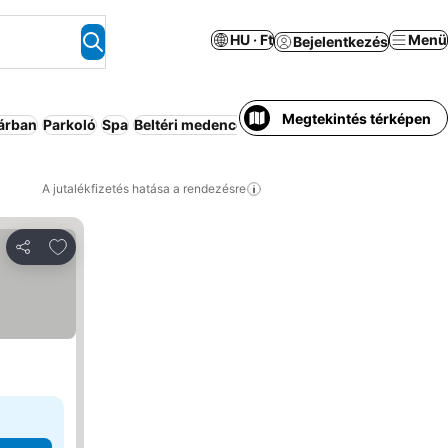
HU · Ft
Menü
Bejelentkezés
Megtekintés térképen
 árban
Parkoló
Spa
Beltéri medence
Apartmanhotel
Légkondicio
A jutalékfizetés hatása a rendezésre
Hozzáadás a kedvencekhez
Megosztás