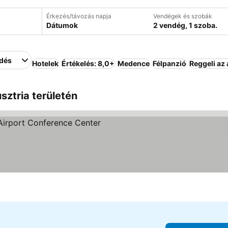
Érkezés/távozás napja
Vendégek és szobák
Dátumok
2 vendég, 1 szoba.
edés
Hotelek
Értékelés: 8,0+
Medence
Félpanzió
Reggeli az
sztria területén
ia
k megjelenítése