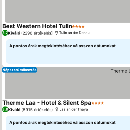
Best Western Hotel Tulln
4 Kategória
Árak megjelenítése
Kiváló
(2298 értékelés)
8,7
Tulln an der Donau
A pontos árak megtekintéséhez válasszon dátumokat
Népszerű választás
Therme Laa - Hotel & Silent Spa
4 Kategória
Árak megje
Kiváló
(5915 értékelés)
8,9
Laa an der Thaya
A pontos árak megtekintéséhez válasszon dátumokat