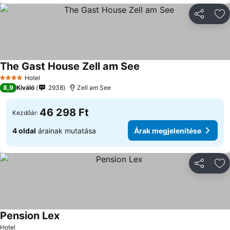
Megosztá
Ho
The Gast House Zell am See
Árak megjelenítése
Hotel
4 Kategória
8,9
Kiváló
2938
Zell am See
46 298 Ft
Kezdőár:
4 oldal
árainak mutatása
Árak megjelenítése
Megosztá
Ho
Pension Lex
Árak megjelenítése
Hotel