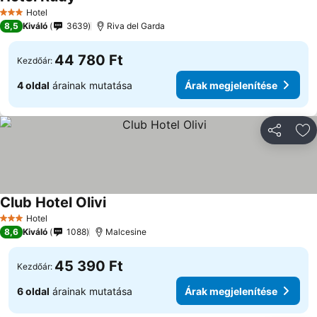
Árak megjelenítése
Hotel
3 Kategória
8,5
Kiváló
3639
Riva del Garda
44 780 Ft
Kezdőár:
4 oldal
árainak mutatása
Árak megjelenítése
Megosztá
Ho
Club Hotel Olivi
Árak megjelenítése
Hotel
3 Kategória
8,6
Kiváló
1088
Malcesine
45 390 Ft
Kezdőár:
6 oldal
árainak mutatása
Árak megjelenítése