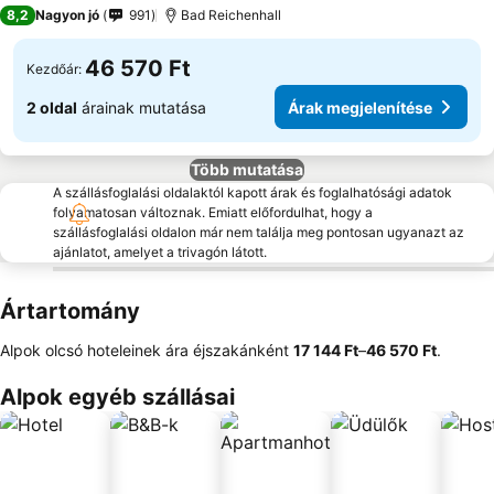
8,2
Nagyon jó
991
Bad Reichenhall
46 570 Ft
Kezdőár:
2 oldal
árainak mutatása
Árak megjelenítése
Több mutatása
A szállásfoglalási oldalaktól kapott árak és foglalhatósági adatok
folyamatosan változnak. Emiatt előfordulhat, hogy a
szállásfoglalási oldalon már nem találja meg pontosan ugyanazt az
ajánlatot, amelyet a trivagón látott.
Ártartomány
Alpok olcsó hoteleinek ára éjszakánként
‎17 144 Ft
–
‎46 570 Ft
.
Alpok egyéb szállásai