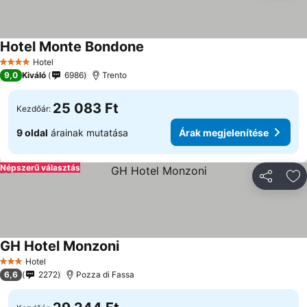
Hotel Monte Bondone
Árak megjelenítése
Hotel
4 Kategória
9,0
Kiváló
6986
Trento
25 083 Ft
Kezdőár:
9 oldal
árainak mutatása
Árak megjelenítése
Népszerű választás
Megosztá
Ho
GH Hotel Monzoni
Árak megjelenítése
Hotel
3 Kategória
6,6
2272
Pozza di Fassa