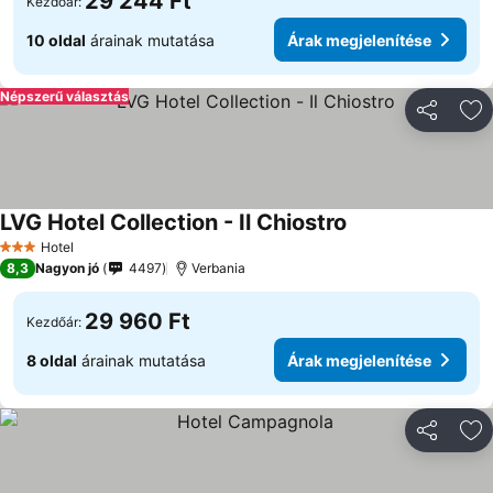
29 244 Ft
Kezdőár:
10 oldal
árainak mutatása
Árak megjelenítése
Népszerű választás
Megosztá
Ho
LVG Hotel Collection - Il Chiostro
Árak megjeleníté
Hotel
3 Kategória
8,3
Nagyon jó
4497
Verbania
29 960 Ft
Kezdőár:
8 oldal
árainak mutatása
Árak megjelenítése
Megosztá
Ho