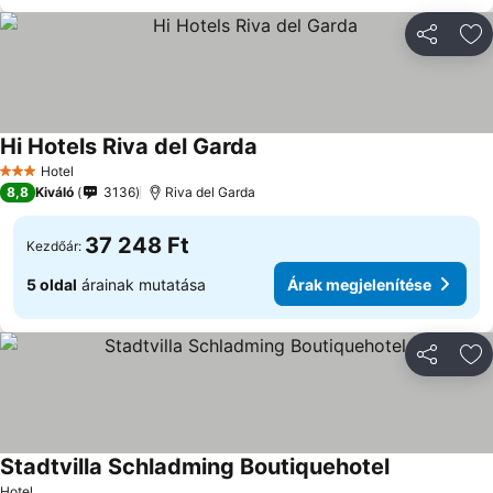
Megosztá
Ho
Hi Hotels Riva del Garda
Árak megjelenítése
Hotel
3 Kategória
8,8
Kiváló
3136
Riva del Garda
37 248 Ft
Kezdőár:
5 oldal
árainak mutatása
Árak megjelenítése
Megosztá
Ho
Stadtvilla Schladming Boutiquehotel
Árak megjel
Hotel