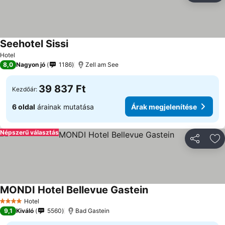
Seehotel Sissi
Árak megjelenítése
Hotel
8,0
Nagyon jó
1186
Zell am See
39 837 Ft
Kezdőár:
6 oldal
árainak mutatása
Árak megjelenítése
Népszerű választás
Megosztá
Ho
MONDI Hotel Bellevue Gastein
Árak megjelenítése
Hotel
4 Kategória
9,1
Kiváló
5560
Bad Gastein