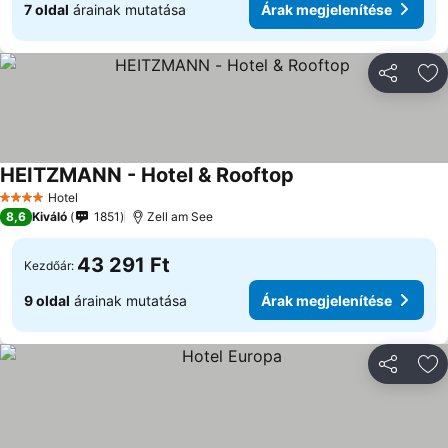
7 oldal
árainak mutatása
Árak megjelenítése
Megosztá
Ho
HEITZMANN - Hotel & Rooftop
Árak megjelenítése
Hotel
4 Kategória
8,6
Kiváló
1851
Zell am See
43 291 Ft
Kezdőár:
9 oldal
árainak mutatása
Árak megjelenítése
Megosztá
Ho