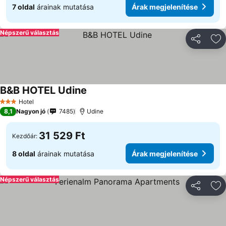
7 oldal
árainak mutatása
Árak megjelenítése
Népszerű választás
Megosztá
Ho
B&B HOTEL Udine
Árak megjelenítése
Hotel
3 Kategória
8,1
Nagyon jó
7485
Udine
31 529 Ft
Kezdőár:
8 oldal
árainak mutatása
Árak megjelenítése
Népszerű választás
Megosztá
Ho