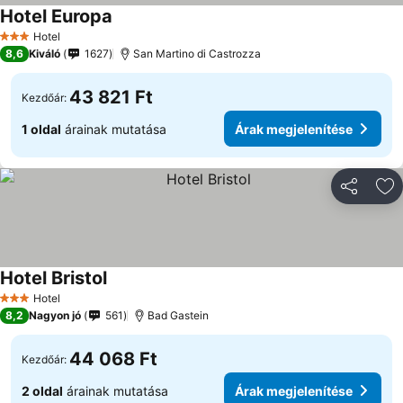
Hotel Europa
Árak megjelenítése
Hotel
3 Kategória
8,6
Kiváló
1627
San Martino di Castrozza
43 821 Ft
Kezdőár:
1 oldal
árainak mutatása
Árak megjelenítése
Megosztá
Ho
Hotel Bristol
Árak megjelenítése
Hotel
3 Kategória
8,2
Nagyon jó
561
Bad Gastein
44 068 Ft
Kezdőár:
2 oldal
árainak mutatása
Árak megjelenítése