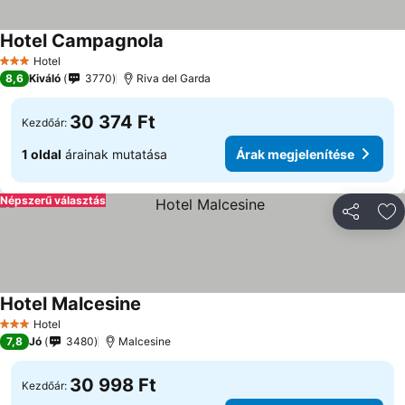
Hotel Campagnola
Árak megjelenítése
Hotel
3 Kategória
8,6
Kiváló
3770
Riva del Garda
30 374 Ft
Kezdőár:
1 oldal
árainak mutatása
Árak megjelenítése
Népszerű választás
Megosztá
Ho
Hotel Malcesine
Árak megjelenítése
Hotel
3 Kategória
7,8
Jó
3480
Malcesine
30 998 Ft
Kezdőár: