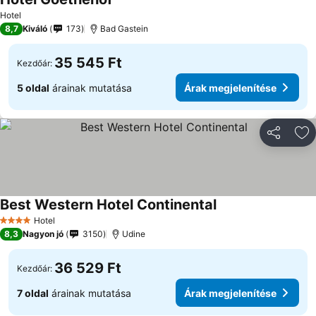
Árak megjelenítése
Hotel
8,7
Kiváló
173
Bad Gastein
35 545 Ft
Kezdőár:
5 oldal
árainak mutatása
Árak megjelenítése
Megosztá
Ho
Best Western Hotel Continental
Árak megjelenítés
Hotel
4 Kategória
8,3
Nagyon jó
3150
Udine
36 529 Ft
Kezdőár:
7 oldal
árainak mutatása
Árak megjelenítése