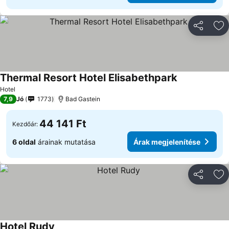
Megosztá
Ho
Thermal Resort Hotel Elisabethpark
Árak megjele
Hotel
7,9
Jó
1773
Bad Gastein
44 141 Ft
Kezdőár:
6 oldal
árainak mutatása
Árak megjelenítése
Megosztá
Ho
Hotel Rudy