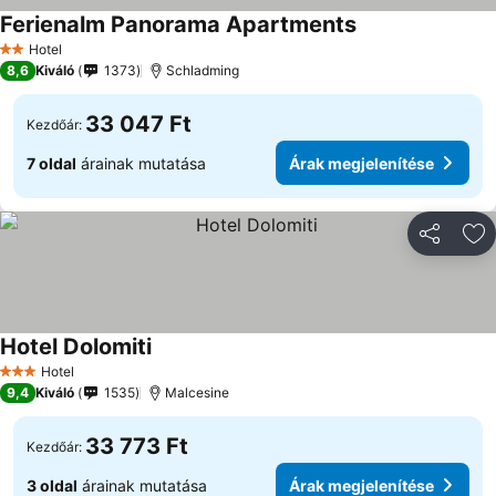
Ferienalm Panorama Apartments
Árak megjelenít
Hotel
2 Kategória
8,6
Kiváló
1373
Schladming
33 047 Ft
Kezdőár:
7 oldal
árainak mutatása
Árak megjelenítése
Megosztá
Ho
Hotel Dolomiti
Árak megjelenítése
Hotel
3 Kategória
9,4
Kiváló
1535
Malcesine
33 773 Ft
Kezdőár:
3 oldal
árainak mutatása
Árak megjelenítése