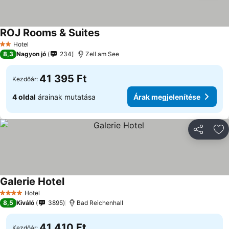
ROJ Rooms & Suites
Árak megjelenítése
Hotel
2 Kategória
8,3
Nagyon jó
234
Zell am See
41 395 Ft
Kezdőár:
4 oldal
árainak mutatása
Árak megjelenítése
Megosztá
Ho
Galerie Hotel
Árak megjelenítése
Hotel
4 Kategória
8,5
Kiváló
3895
Bad Reichenhall
41 410 Ft
Kezdőár: