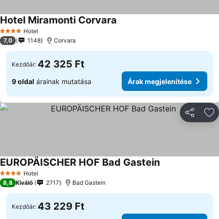
Hotel Miramonti Corvara
Árak megjelenítése
Hotel
4 Kategória
7,0
1148
Corvara
42 325 Ft
Kezdőár:
9 oldal
árainak mutatása
Árak megjelenítése
Megosztá
Ho
EUROPÄISCHER HOF Bad Gastein
Árak megjelenít
Hotel
4 Kategória
8,8
Kiváló
2717
Bad Gastein
43 229 Ft
Kezdőár: