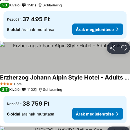
9,1
Kiváló
1581
Schladming
37 495 Ft
Kezdőár:
5 oldal
árainak mutatása
Árak megjelenítése
Megosztá
Ho
Erzherzog Johann Alpin Style Hotel - Adults Only
Árak megjelenítése
Hotel
4 Kategória
8,7
Kiváló
1102
Schladming
38 759 Ft
Kezdőár:
6 oldal
árainak mutatása
Árak megjelenítése