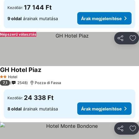
17 144 Ft
Kezdőár:
9 oldal
árainak mutatása
Árak megjelenítése
Népszerű választás
Megosztá
Ho
GH Hotel Piaz
Árak megjelenítése
Hotel
2 Kategória
7,1
2548
Pozza di Fassa
24 338 Ft
Kezdőár:
8 oldal
árainak mutatása
Árak megjelenítése
Megosztá
Ho