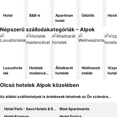
Hotel
B&B-k
Apartman
Üdülők
Host
hotel
Népszerű szállodakategóriák – Alpok
Luxushote
Hotelek
Állatbarát
Wellnessh
Vízpa
lek
medencév
hotelek
otelek
hote
el
Olcsó hotelek Alpok közelében
Az alábbi szálláshelyek is érdekesek lehetnek az Ön számára...
Hotel Park - Sava Hotels & Resorts
Bled Apartments
Hotel Kompas
Hotel Savica