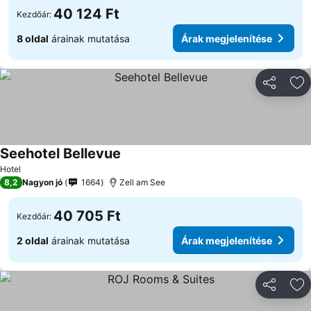
40 124 Ft
Kezdőár:
8 oldal
árainak mutatása
Árak megjelenítése
Megosztá
Ho
Seehotel Bellevue
Árak megjelenítése
Hotel
8,2
Nagyon jó
1664
Zell am See
40 705 Ft
Kezdőár:
2 oldal
árainak mutatása
Árak megjelenítése
Megosztá
Ho