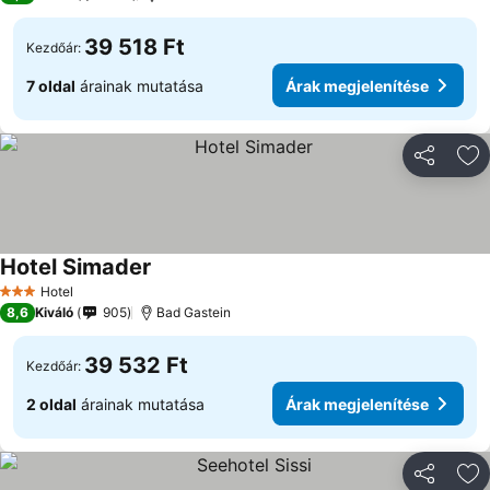
39 518 Ft
Kezdőár:
7 oldal
árainak mutatása
Árak megjelenítése
Megosztá
Ho
Hotel Simader
Árak megjelenítése
Hotel
3 Kategória
8,6
Kiváló
905
Bad Gastein
39 532 Ft
Kezdőár:
2 oldal
árainak mutatása
Árak megjelenítése
Megosztá
Ho