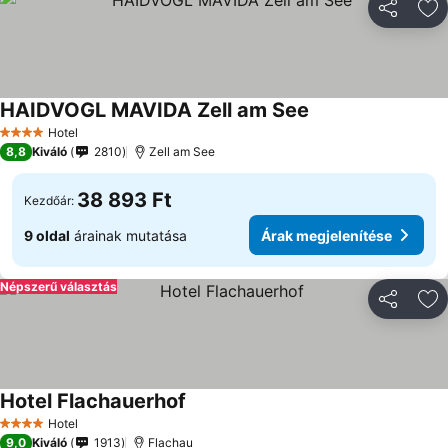
Megosztá
Ho
HAIDVOGL MAVIDA Zell am See
Árak megjelenítés
Hotel
4 Kategória
8,8
Kiváló
2810
Zell am See
38 893 Ft
Kezdőár:
9 oldal
árainak mutatása
Árak megjelenítése
Népszerű választás
Megosztá
Ho
Hotel Flachauerhof
Árak megjelenítése
Hotel
4 Kategória
9,0
Kiváló
1913
Flachau