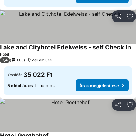
Megosztá
Ho
Lake and Cityhotel Edelweiss - self Check in
Ár
Hotel
7,4
883
Zell am See
35 022 Ft
Kezdőár:
5 oldal
árainak mutatása
Árak megjelenítése
Megosztá
Ho
Hotel Goethehof