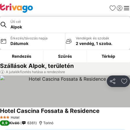
Kedvencek
Bejelen
Me
Úti cél
Alpok
Érkezés/távozás napja
Vendégek és szobák
Dátumok
2 vendég, 1 szoba.
Rendezés
Szűrés
Térkép
Szállások Alpok, területén
A jutalékfizetés hatása a rendezésre
Megosztá
Ho
Hotel Cascina Fossata & Residence
Árak megjelen
Hotel
3 Kategória
8,9
Kiváló
6361
Torinó