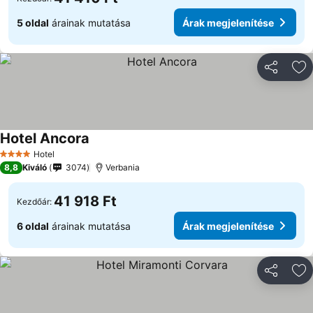
5 oldal
árainak mutatása
Árak megjelenítése
Megosztá
Ho
Hotel Ancora
Árak megjelenítése
Hotel
4 Kategória
8,8
Kiváló
3074
Verbania
41 918 Ft
Kezdőár:
6 oldal
árainak mutatása
Árak megjelenítése
Megosztá
Ho