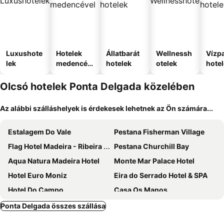
Luxushote
Hotelek
Állatbarát
Wellnessh
Vízpa
lek
medencév
hotelek
otelek
hote
el
Olcsó hotelek Ponta Delgada közelében
Az alábbi szálláshelyek is érdekesek lehetnek az Ön számára...
Estalagem Do Vale
Pestana Fisherman Village
Flag Hotel Madeira - Ribeira Brava
Pestana Churchill Bay
Aqua Natura Madeira Hotel
Monte Mar Palace Hotel
Hotel Euro Moniz
Eira do Serrado Hotel & SPA
Hotel Do Campo
Casa Os Manos
Pestana Quinta Do Arco
Casas de Campo do Pomar
Ponta Delgada összes szállása
Casa Da Piedade
Valley View Hotel Encumeada