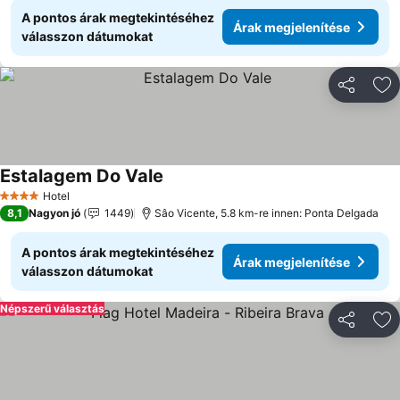
A pontos árak megtekintéséhez
Árak megjelenítése
válasszon dátumokat
Megosztá
Ho
Estalagem Do Vale
Árak megjelenítése
Hotel
4 Kategória
8,1
Nagyon jó
1449
Sâo Vicente, 5.8 km-re innen: Ponta Delgada
A pontos árak megtekintéséhez
Árak megjelenítése
válasszon dátumokat
Népszerű választás
Megosztá
Ho