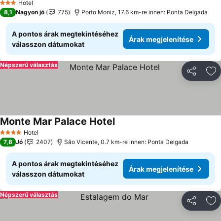
Hotel
3 Kategória
8,1
Nagyon jó
775
Porto Moniz, 17.6 km-re innen: Ponta Delgada
A pontos árak megtekintéséhez
Árak megjelenítése
válasszon dátumokat
Népszerű választás
Megosztá
Ho
Monte Mar Palace Hotel
Árak megjelenítése
Hotel
4 Kategória
7,8
Jó
2407
Sâo Vicente, 0.7 km-re innen: Ponta Delgada
A pontos árak megtekintéséhez
Árak megjelenítése
válasszon dátumokat
Népszerű választás
Megosztá
Ho