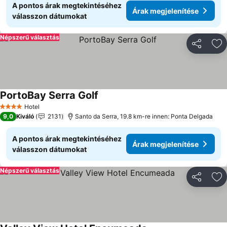
A pontos árak megtekintéséhez
Árak megjelenítése
válasszon dátumokat
Népszerű választás
Megosztá
Ho
PortoBay Serra Golf
Árak megjelenítése
Hotel
4 Kategória
9,0
Kiváló
2131
Santo da Serra, 19.8 km-re innen: Ponta Delgada
A pontos árak megtekintéséhez
Árak megjelenítése
válasszon dátumokat
Népszerű választás
Megosztá
Ho