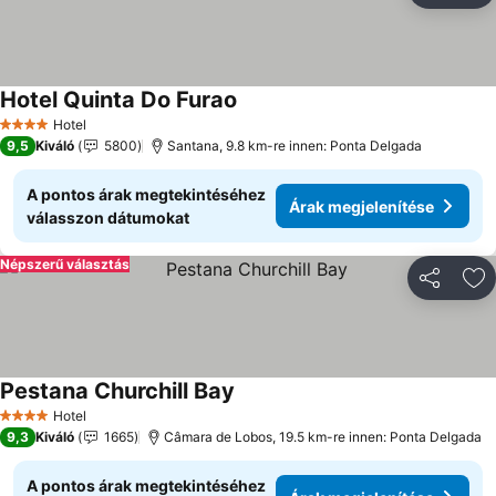
Hotel Quinta Do Furao
Árak megjelenítése
Hotel
4 Kategória
9,5
Kiváló
5800
Santana, 9.8 km-re innen: Ponta Delgada
A pontos árak megtekintéséhez
Árak megjelenítése
válasszon dátumokat
Népszerű választás
Megosztá
Ho
Pestana Churchill Bay
Árak megjelenítése
Hotel
4 Kategória
9,3
Kiváló
1665
Câmara de Lobos, 19.5 km-re innen: Ponta Delgada
A pontos árak megtekintéséhez