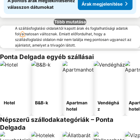
A pontos árak megtekintéséhez
Árak megjelenítése
válasszon dátumokat
Több mutatása
A szállásfoglalási oldalaktól kapott árak és foglalhatósági adatok
folyamatosan változnak. Emiatt előfordulhat, hogy a
szállásfoglalási oldalon már nem találja meg pontosan ugyanazt az
ajánlatot, amelyet a trivagón látott.
Ponta Delgada egyéb szállásai
Hotel
B&B-k
Apartman
Vendéghá
Apar
hotel
z
hotel
Népszerű szállodakategóriák – Ponta
Delgada