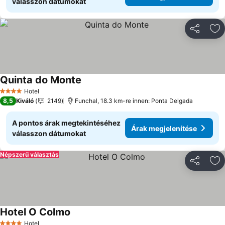
válasszon dátumokat
Megosztá
Ho
Quinta do Monte
Árak megjelenítése
Hotel
4 Kategória
8,5
Kiváló
2149
Funchal, 18.3 km-re innen: Ponta Delgada
A pontos árak megtekintéséhez
Árak megjelenítése
válasszon dátumokat
Népszerű választás
Megosztá
Ho
Hotel O Colmo
Árak megjelenítése
Hotel