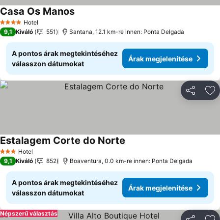
Casa Os Manos
Árak megjelenítése
Hotel
4 Kategória
9,1
Kiváló
551
Santana, 12.1 km-re innen: Ponta Delgada
A pontos árak megtekintéséhez
Árak megjelenítése
válasszon dátumokat
Megosztá
Ho
Estalagem Corte do Norte
Árak megjelenítése
Hotel
3 Kategória
9,1
Kiváló
852
Boaventura, 0.0 km-re innen: Ponta Delgada
A pontos árak megtekintéséhez
Árak megjelenítése
válasszon dátumokat
Népszerű választás