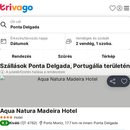
Kedvencek
Bejelen
Me
Úti cél
Ponta Delgada
Érkezés/távozás napja
Vendégek és szobák
Dátumok
2 vendég, 1 szoba.
Rendezés
Szűrés
Térkép
Szállások Ponta Delgada, Portugália területén
A jutalékfizetés hatása a rendezésre
Megosztá
Ho
Aqua Natura Madeira Hotel
Árak megjelenítése
Hotel
4 Kategória
9,3
Kiváló
4762
Porto Moniz, 17.7 km-re innen: Ponta Delgada