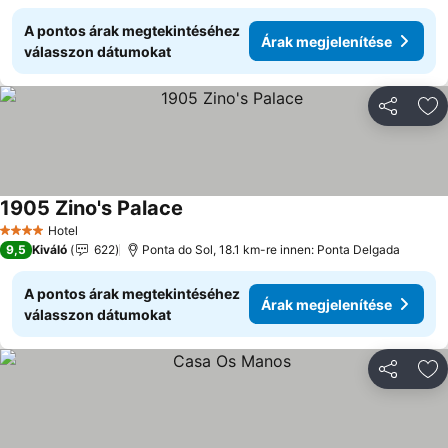
A pontos árak megtekintéséhez
Árak megjelenítése
válasszon dátumokat
Megosztá
Ho
1905 Zino's Palace
Árak megjelenítése
Hotel
4 Kategória
9,5
Kiváló
622
Ponta do Sol, 18.1 km-re innen: Ponta Delgada
A pontos árak megtekintéséhez
Árak megjelenítése
válasszon dátumokat
Megosztá
Ho