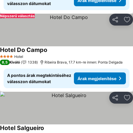
Árak megjelenítése
válasszon dátumokat
Népszerű választás
Megosztá
Ho
Hotel Do Campo
Árak megjelenítése
Hotel
4 Kategória
8,5
Kiváló
1338
Ribeira Brava, 17.7 km-re innen: Ponta Delgada
A pontos árak megtekintéséhez
Árak megjelenítése
válasszon dátumokat
Megosztá
Ho
Hotel Salgueiro
Árak megjelenítése