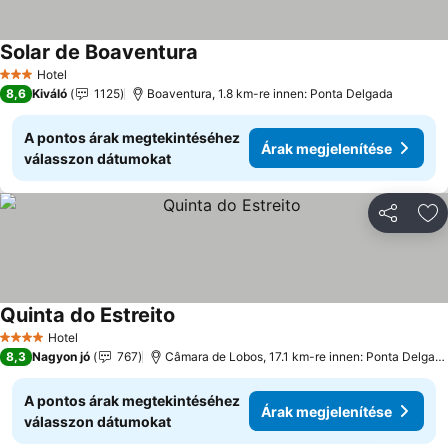
Solar de Boaventura
Árak megjelenítése
Hotel
3 Kategória
8,6
Kiváló
1125
Boaventura, 1.8 km-re innen: Ponta Delgada
A pontos árak megtekintéséhez
Árak megjelenítése
válasszon dátumokat
Megosztá
Ho
Quinta do Estreito
Árak megjelenítése
Hotel
4 Kategória
8,3
Nagyon jó
767
Câmara de Lobos, 17.1 km-re innen: Ponta Delgad
A pontos árak megtekintéséhez
Árak megjelenítése
válasszon dátumokat