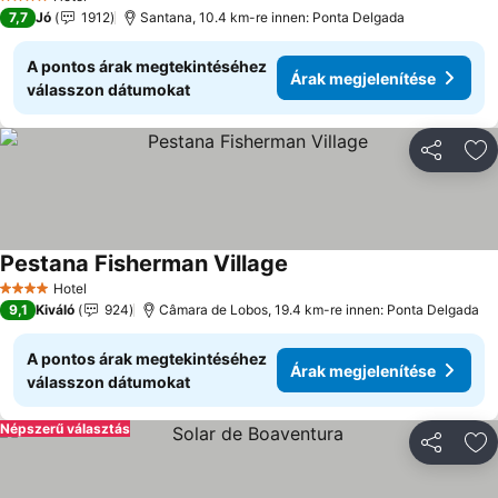
4 Kategória
7,7
Jó
1912
Santana, 10.4 km-re innen: Ponta Delgada
A pontos árak megtekintéséhez
Árak megjelenítése
válasszon dátumokat
Megosztá
Ho
Pestana Fisherman Village
Árak megjelenítése
Hotel
4 Kategória
9,1
Kiváló
924
Câmara de Lobos, 19.4 km-re innen: Ponta Delgada
A pontos árak megtekintéséhez
Árak megjelenítése
válasszon dátumokat
Népszerű választás
Megosztá
Ho