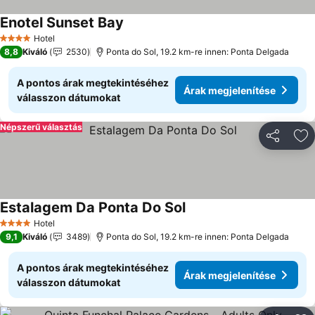
Enotel Sunset Bay
Árak megjelenítése
Hotel
4 Kategória
8,8
Kiváló
2530
Ponta do Sol, 19.2 km-re innen: Ponta Delgada
A pontos árak megtekintéséhez
Árak megjelenítése
válasszon dátumokat
Népszerű választás
Megosztá
Ho
Estalagem Da Ponta Do Sol
Árak megjelenítése
Hotel
4 Kategória
9,1
Kiváló
3489
Ponta do Sol, 19.2 km-re innen: Ponta Delgada
A pontos árak megtekintéséhez
Árak megjelenítése
válasszon dátumokat