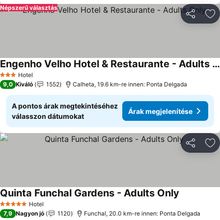
Népszerű választás
Megosztá
Ho
Engenho Velho Hotel & Restaurante - Adults Only
Árak megjelenítése
Hotel
3 Kategória
9,0
Kiváló
1552
Calheta, 19.6 km-re innen: Ponta Delgada
A pontos árak megtekintéséhez
Árak megjelenítése
válasszon dátumokat
Megosztá
Ho
Quinta Funchal Gardens - Adults Only
Árak megje
Hotel
5 Kategória
7,9
Nagyon jó
1120
Funchal, 20.0 km-re innen: Ponta Delgada