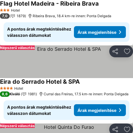
Flag Hotel Madeira - Ribeira Brava
Árak megjelení
Hotel
3 Kategória
7,0
1879
Ribeira Brava, 18.4 km-re innen: Ponta Delgada
A pontos árak megtekintéséhez
Árak megjelenítése
válasszon dátumokat
Népszerű választás
Megosztá
Ho
Eira do Serrado Hotel & SPA
Árak megjelenítése
Hotel
4 Kategória
8,6
Kiváló
1981
Curral das Freiras, 17.5 km-re innen: Ponta Delgada
A pontos árak megtekintéséhez
Árak megjelenítése
válasszon dátumokat
Népszerű választás
Megosztá
Ho