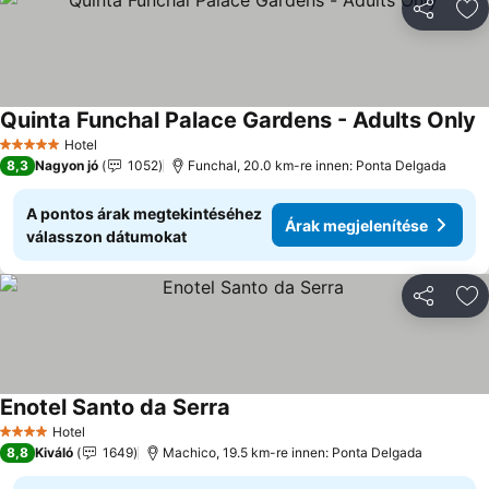
Megosztá
Ho
Quinta Funchal Palace Gardens - Adults Only
Á
Hotel
5 Kategória
8,3
Nagyon jó
1052
Funchal, 20.0 km-re innen: Ponta Delgada
A pontos árak megtekintéséhez
Árak megjelenítése
válasszon dátumokat
Megosztá
Ho
Enotel Santo da Serra
Árak megjelenítése
Hotel
4 Kategória
8,8
Kiváló
1649
Machico, 19.5 km-re innen: Ponta Delgada