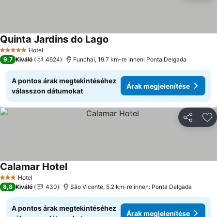
Quinta Jardins do Lago
Árak megjelenítése
Hotel
5 Kategória
9,7
Kiváló
4624
Funchal, 19.7 km-re innen: Ponta Delgada
A pontos árak megtekintéséhez
Árak megjelenítése
válasszon dátumokat
Megosztá
Ho
Calamar Hotel
Árak megjelenítése
Hotel
3 Kategória
8,8
Kiváló
430
Sâo Vicente, 5.2 km-re innen: Ponta Delgada
A pontos árak megtekintéséhez
Árak megjelenítése