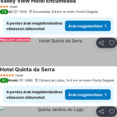
Valley View Hotel Encumeada
Árak megjelenítése
Hotel
3 Kategória
7,5
Jó
1616
Encumeada, 8.8 km-re innen: Ponta Delgada
A pontos árak megtekintéséhez
Árak megjelenítése
válasszon dátumokat
Népszerű választás
Megosztá
Ho
Hotel Quinta da Serra
Árak megjelenítése
Hotel
5 Kategória
9,1
Kiváló
1696
Câmara de Lobos, 14.4 km-re innen: Ponta Delgada
A pontos árak megtekintéséhez
Árak megjelenítése
válasszon dátumokat
Megosztá
Ho