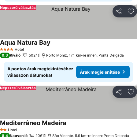
Népszerű választás
Megosztá
Ho
Aqua Natura Bay
Árak megjelenítése
Hotel
4 Kategória
9,3
Kiváló
5024
Porto Moniz, 17.1 km-re innen: Ponta Delgada
A pontos árak megtekintéséhez
Árak megjelenítése
válasszon dátumokat
Népszerű választás
Megosztá
Ho
Mediterrâneo Madeira
Árak megjelenítése
Hotel
2 Kategória
8,4
Nagyon jó
1061
Sâo Vicente, 5.9 km-re innen: Ponta Delgada