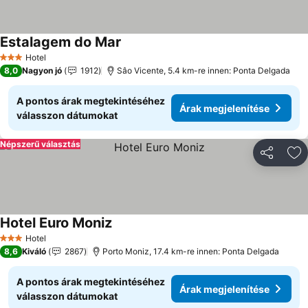
Estalagem do Mar
Árak megjelenítése
Hotel
3 Kategória
8,0
Nagyon jó
1912
Sâo Vicente, 5.4 km-re innen: Ponta Delgada
A pontos árak megtekintéséhez
Árak megjelenítése
válasszon dátumokat
Népszerű választás
Megosztá
Ho
Hotel Euro Moniz
Árak megjelenítése
Hotel
3 Kategória
8,6
Kiváló
2867
Porto Moniz, 17.4 km-re innen: Ponta Delgada
A pontos árak megtekintéséhez
Árak megjelenítése
válasszon dátumokat