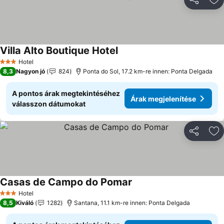
Megosztá
Ho
Villa Alto Boutique Hotel
Árak megjelenítése
Hotel
3 Kategória
8,3
Nagyon jó
824
Ponta do Sol, 17.2 km-re innen: Ponta Delgada
A pontos árak megtekintéséhez
Árak megjelenítése
válasszon dátumokat
Megosztá
Ho
Casas de Campo do Pomar
Árak megjelenítése
Hotel
3 Kategória
8,5
Kiváló
1282
Santana, 11.1 km-re innen: Ponta Delgada