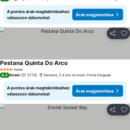
A pontos árak megtekintéséhez
Árak megjelenítése
válasszon dátumokat
Megosztá
Ho
Pestana Quinta Do Arco
Árak megjelenítése
Hotel
4 Kategória
8,5
Kiváló
3776
Santana, 3.4 km-re innen: Ponta Delgada
A pontos árak megtekintéséhez
Árak megjelenítése
válasszon dátumokat
Megosztá
Ho