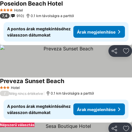
Poseidon Beach Hotel
Árak megjelenítése
Hotel
4 Kategória
7,4
910
0.1 km távolságra a parttól
A pontos árak megtekintéséhez
Árak megjelenítése
válasszon dátumokat
Megosztá
Ho
Preveza Sunset Beach
Árak megjelenítése
Hotel
3 Kategória
/
0.1 km távolságra a parttól
Még nincs értékelve
A pontos árak megtekintéséhez
Árak megjelenítése
válasszon dátumokat
Népszerű választás
Megosztá
Ho