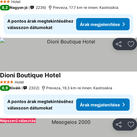
Hotel
3 Kategória
8,2
Nagyon jó
2236
Preveza, 17.7 km-re innen: Kastrosikia
A pontos árak megtekintéséhez
Árak megjelenítése
válasszon dátumokat
Megosztá
Ho
Dioni Boutique Hotel
Árak megjelenítése
Hotel
4 Kategória
8,9
Kiváló
2302
Preveza, 19.3 km-re innen: Kastrosikia
A pontos árak megtekintéséhez
Árak megjelenítése
válasszon dátumokat
Népszerű választás
Megosztá
Ho