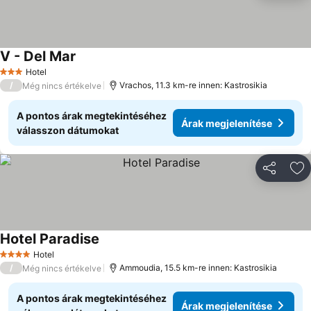
V - Del Mar
Árak megjelenítése
Hotel
3 Kategória
/
Vrachos, 11.3 km-re innen: Kastrosikia
Még nincs értékelve
A pontos árak megtekintéséhez
Árak megjelenítése
válasszon dátumokat
Megosztá
Ho
Hotel Paradise
Árak megjelenítése
Hotel
4 Kategória
/
Ammoudia, 15.5 km-re innen: Kastrosikia
Még nincs értékelve
A pontos árak megtekintéséhez
Árak megjelenítése