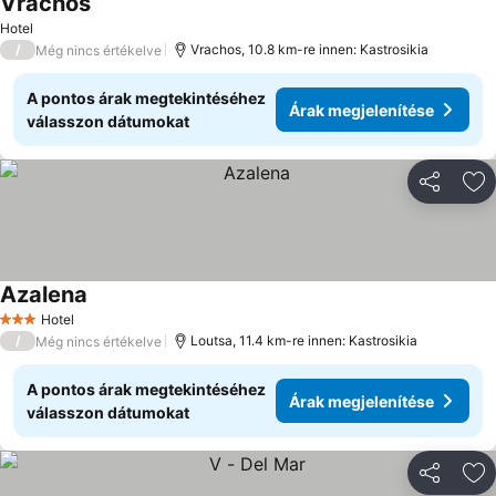
Vrachos
Árak megjelenítése
Hotel
/
Vrachos, 10.8 km-re innen: Kastrosikia
Még nincs értékelve
A pontos árak megtekintéséhez
Árak megjelenítése
válasszon dátumokat
Megosztá
Ho
Azalena
Árak megjelenítése
Hotel
3 Kategória
/
Loutsa, 11.4 km-re innen: Kastrosikia
Még nincs értékelve
A pontos árak megtekintéséhez
Árak megjelenítése
válasszon dátumokat
Megosztá
Ho