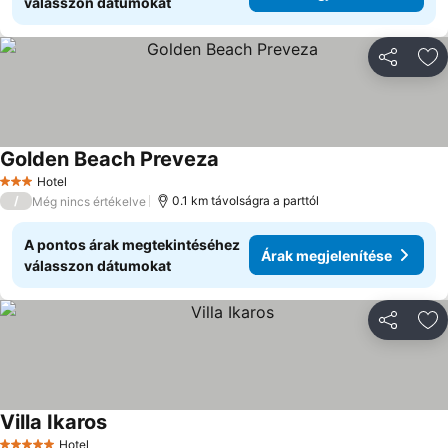
válasszon dátumokat
Megosztá
Ho
Golden Beach Preveza
Árak megjelenítése
Hotel
3 Kategória
/
0.1 km távolságra a parttól
Még nincs értékelve
A pontos árak megtekintéséhez
Árak megjelenítése
válasszon dátumokat
Megosztá
Ho
Villa Ikaros
Árak megjelenítése
Hotel