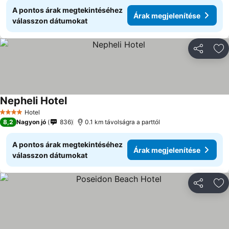
A pontos árak megtekintéséhez
Árak megjelenítése
válasszon dátumokat
Megosztá
Ho
Nepheli Hotel
Árak megjelenítése
Hotel
4 Kategória
8,2
Nagyon jó
836
0.1 km távolságra a parttól
A pontos árak megtekintéséhez
Árak megjelenítése
válasszon dátumokat
Megosztá
Ho