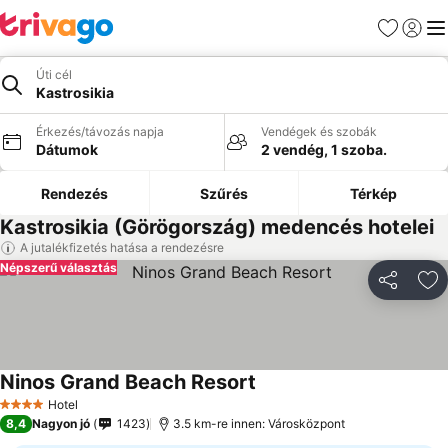
Kedvencek
Bejelen
Me
Úti cél
Kastrosikia
Érkezés/távozás napja
Vendégek és szobák
Dátumok
2 vendég, 1 szoba.
Rendezés
Szűrés
Térkép
Kastrosikia (Görögország) medencés hotelei
A jutalékfizetés hatása a rendezésre
Népszerű választás
Megosztá
Ho
Ninos Grand Beach Resort
Árak megjelenítése
Hotel
4 Kategória
8,4
Nagyon jó
1423
3.5 km-re innen: Városközpont