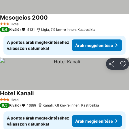
Mesogeios 2000
Árak megjelenítése
Hotel
3 Kategória
8,6
Kiváló
413
Ligia, 7.9 km-re innen: Kastrosikia
A pontos árak megtekintéséhez
Árak megjelenítése
válasszon dátumokat
Megosztá
Ho
Hotel Kanali
Árak megjelenítése
Hotel
3 Kategória
8,5
Kiváló
1689
Kanali, 7.8 km-re innen: Kastrosikia
A pontos árak megtekintéséhez
Árak megjelenítése
válasszon dátumokat