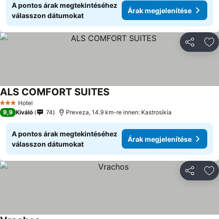
A pontos árak megtekintéséhez
Árak megjelenítése
válasszon dátumokat
Megosztá
Ho
ALS COMFORT SUITES
Árak megjelenítése
Hotel
3 Kategória
9,9
Kiváló
74
Preveza, 14.9 km-re innen: Kastrosikia
A pontos árak megtekintéséhez
Árak megjelenítése
válasszon dátumokat
Megosztá
Ho