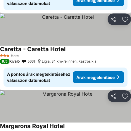
Árak megjelenítése
válasszon dátumokat
Megosztá
Ho
Caretta - Caretta Hotel
Árak megjelenítése
Hotel
3 Kategória
9,5
Kiváló
563
Ligia, 8.1 km-re innen: Kastrosikia
A pontos árak megtekintéséhez
Árak megjelenítése
válasszon dátumokat
Megosztá
Ho
Margarona Royal Hotel
Árak megjelenítése