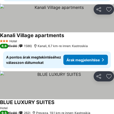
Megosztá
Ho
Kanali Village apartments
Árak megjelenítése
Hotel
3 Kategória
8,6
Kiváló
1586
Kanali, 6.7 km-re innen: Kastrosikia
A pontos árak megtekintéséhez
Árak megjelenítése
válasszon dátumokat
Megosztá
Ho
BLUE LUXURY SUITES
Árak megjelenítése
Hotel
9,5
Kiváló
262
Preveza, 19.1 km-re innen: Kastrosikia