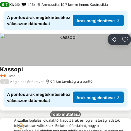
5 Kategória
9,7
Kiváló
416
Ammoudia, 19.7 km-re innen: Kastrosikia
A pontos árak megtekintéséhez
Árak megjelenítése
válasszon dátumokat
Megosztá
Ho
Kassopi
Árak megjelenítése
Hotel
2 Kategória
/
0.1 km távolságra a parttól
Még nincs értékelve
A pontos árak megtekintéséhez
Árak megjelenítése
válasszon dátumokat
Több mutatása
A szállásfoglalási oldalaktól kapott árak és foglalhatósági adatok
folyamatosan változnak. Emiatt előfordulhat, hogy a
szállásfoglalási oldalon már nem találja meg pontosan ugyanazt az