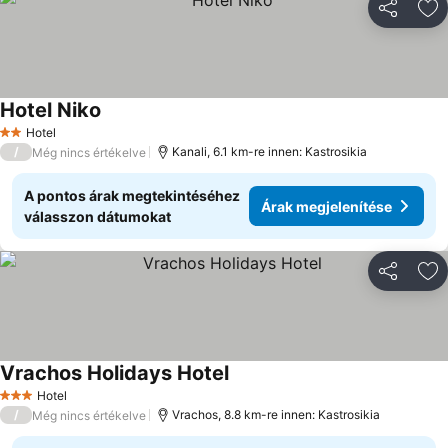
Megosztá
Ho
Hotel Niko
Árak megjelenítése
Hotel
2 Kategória
/
Kanali, 6.1 km-re innen: Kastrosikia
Még nincs értékelve
A pontos árak megtekintéséhez
Árak megjelenítése
válasszon dátumokat
Megosztá
Ho
Vrachos Holidays Hotel
Árak megjelenítése
Hotel
3 Kategória
/
Vrachos, 8.8 km-re innen: Kastrosikia
Még nincs értékelve