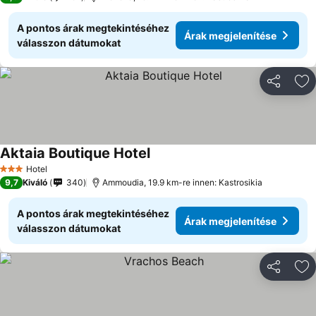
A pontos árak megtekintéséhez
Árak megjelenítése
válasszon dátumokat
Megosztá
Ho
Aktaia Boutique Hotel
Árak megjelenítése
Hotel
3 Kategória
9,7
Kiváló
340
Ammoudia, 19.9 km-re innen: Kastrosikia
A pontos árak megtekintéséhez
Árak megjelenítése
válasszon dátumokat
Megosztá
Ho