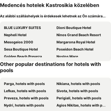
Medencés hotelek Kastrosikia közelében
Az alábbi szálláshelyek is érdekesek lehetnek az Ön számára...
BLUE LUXURY SUITES
Dioni Boutique Hotel
Nepheli Hotel
Ninos Grand Beach Resort
Mesogeios 2000
Margarona Royal Hotel
Sesa Boutique Hotel
Poseidon Beach Hotel
Golden Beach Preveza
Nostos Mare
Other popular destinations for hotels with
Hotel Kanali
Caretta - Caretta Hotel
pools
Vrachos Beach
Parga, hotels with pools
Nikiana, hotels with pools
Lefkas, hotels with pools
Sivota, hotels with pools
Preveza, hotels with pools
Perigiali, hotels with pools
Nydri, hotels with pools
Agios Nikitas, hotels with pools