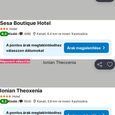
Sesa Boutique Hotel
Árak megjelenítése
Hotel
3 Kategória
9,0
Kiváló
468
Kanali, 6.4 km-re innen: Kastrosikia
A pontos árak megtekintéséhez
Árak megjelenítése
válasszon dátumokat
Népszerű választás
Megosztá
Ho
Ionian Theoxenia
Árak megjelenítése
Hotel
4 Kategória
9,2
Kiváló
934
Kanali, 5.6 km-re innen: Kastrosikia
A pontos árak megtekintéséhez