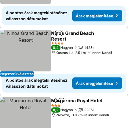
A pontos árak megtekintéséhez
Árak megjelenítése
válasszon dátumokat
Ninos Grand Beach
Megosztás
Hozzáadás a kedvencekhez
Resort
Árak megjelenítése
4 Kategória
8,4
Nagyon jó
1423
Kastrosikia, 2.5 km-re innen: Kanali
Népszerű választás
A pontos árak megtekintéséhez
Árak megjelenítése
válasszon dátumokat
Margarona Royal Hotel
Megosztás
Hozzáadás a kedvencekhez
Ára
3 Kategória
8,2
Nagyon jó
2236
Preveza, 11.9 km-re innen: Kanali