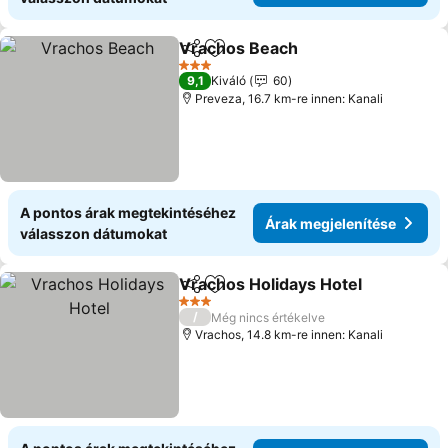
Vrachos Beach
Megosztás
Hozzáadás a kedvencekhez
Árak megje
3 Kategória
9,1
Kiváló
60
Preveza, 16.7 km-re innen: Kanali
A pontos árak megtekintéséhez
Árak megjelenítése
válasszon dátumokat
Vrachos Holidays Hotel
Megosztás
Hozzáadás a kedvencekhez
Ár
3 Kategória
/
Még nincs értékelve
Vrachos, 14.8 km-re innen: Kanali