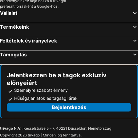
eredményeinket: adja hozzá a trivagót
Kariotes, hotels with pools
Karavostasi, hotels with pools
preferált forrásként a Google-höz.
Vállalat
Anthousa, hotels with pools
Karya, hotels with pools
Spartochori, hotels with pools
Gliki, hotels with pools
Termékeink
Athani, hotels with pools
Kathisma, hotels with pools
Feltételek és irányelvek
Vathi, hotels with pools
Apolpena, hotels with pools
Katomeri, hotels with pools
Margariti, hotels with pools
Támogatás
Lazarata, hotels with pools
Vrachos, hotels with pools
Terovo, hotels with pools
Pantokratoras, hotels with pools
Jelentkezzen be a tagok exkluzív
előnyeiért
Személyre szabott élmény
Hűségajánlatok és tagsági árak
Bejelentkezés
trivago N.V.
, Kesselstraße 5 – 7, 40221 Düsseldorf, Németország
Copyright 2026 trivago | Minden jog fenntartva.