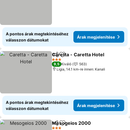
A pontos árak megtekintéséhez
Árak megjelenítése
válasszon dátumokat
Caretta - Caretta Hotel
Megosztás
Hozzáadás a kedvencekhez
Ára
3 Kategória
9,5
Kiváló
563
Ligia, 14.1 km-re innen: Kanali
A pontos árak megtekintéséhez
Árak megjelenítése
válasszon dátumokat
Mesogeios 2000
Megosztás
Hozzáadás a kedvencekhez
Árak meg