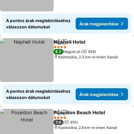
A pontos árak megtekintéséhez
Árak megjelenítése
válasszon dátumokat
Nepheli Hotel
Megosztás
Hozzáadás a kedvencekhez
Árak megjele
4 Kategória
8,2
Nagyon jó
836
Kastrosikia, 3.3 km-re innen: Kanali
A pontos árak megtekintéséhez
Árak megjelenítése
válasszon dátumokat
Poseidon Beach Hotel
Megosztás
Hozzáadás a kedvencekhez
Árak
4 Kategória
7,4
910
Kastrosikia, 2.9 km-re innen: Kanali