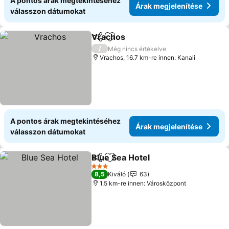
A pontos árak megtekintéséhez
Árak megjelenítése
válasszon dátumokat
Vrachos
Megosztás
Hozzáadás a kedvencekhez
Árak megjelenítés
/
Még nincs értékelve
Vrachos, 16.7 km-re innen: Kanali
A pontos árak megtekintéséhez
Árak megjelenítése
válasszon dátumokat
Blue Sea Hotel
Megosztás
Hozzáadás a kedvencekhez
Árak megjel
3 Kategória
8,5
Kiváló
63
1.5 km-re innen: Városközpont