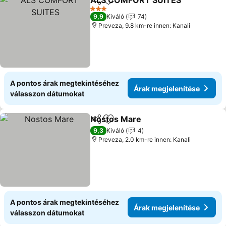
ALS COMFORT SUITES
Megosztás
Hozzáadás a kedvencekhez
Ára
3 Kategória
9,9
Kiváló
74
Preveza, 9.8 km-re innen: Kanali
A pontos árak megtekintéséhez
Árak megjelenítése
válasszon dátumokat
Nostos Mare
Megosztás
Hozzáadás a kedvencekhez
Árak megjelen
9,3
Kiváló
4
Preveza, 2.0 km-re innen: Kanali
A pontos árak megtekintéséhez
Árak megjelenítése
válasszon dátumokat