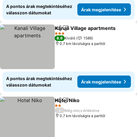
A pontos árak megtekintéséhez
Árak megjelenítése
válasszon dátumokat
Kanali Village apartments
Megosztás
Hozzáadás a kedvencekhez
3 Kategória
8,6
Kiváló
1586
0.7 km távolságra a parttól
A pontos árak megtekintéséhez
Árak megjelenítése
válasszon dátumokat
Hotel Niko
Megosztás
Hozzáadás a kedvencekhez
Árak megjelenít
2 Kategória
/
Még nincs értékelve
0.7 km távolságra a parttól