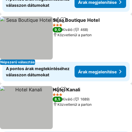
Árak megjelenítése
válasszon dátumokat
Sesa Boutique Hotel
Megosztás
Hozzáadás a kedvencekhez
Árak 
3 Kategória
9,0
Kiváló
468
Közvetlenül a parton
Népszerű választás
A pontos árak megtekintéséhez
Árak megjelenítése
válasszon dátumokat
Hotel Kanali
Megosztás
Hozzáadás a kedvencekhez
Árak megjelení
3 Kategória
8,5
Kiváló
1689
Közvetlenül a parton