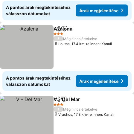
A pontos árak megtekintéséhez
Árak megjelenítése
válasszon dátumokat
Azalena
Megosztás
Hozzáadás a kedvencekhez
Árak megjelenítés
3 Kategória
/
Még nincs értékelve
Loutsa, 17.4 km-re innen: Kanali
A pontos árak megtekintéséhez
Árak megjelenítése
válasszon dátumokat
V - Del Mar
Megosztás
Hozzáadás a kedvencekhez
Árak megjelení
3 Kategória
/
Még nincs értékelve
Vrachos, 17.3 km-re innen: Kanali