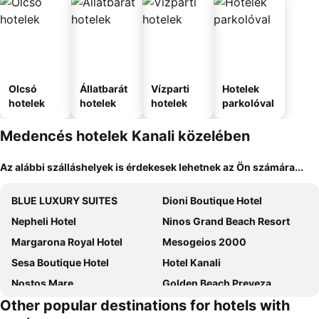
Olcsó
Állatbarát
Vízparti
Hotelek
hotelek
hotelek
hotelek
parkolóval
Medencés hotelek Kanali közelében
Az alábbi szálláshelyek is érdekesek lehetnek az Ön számára...
BLUE LUXURY SUITES
Dioni Boutique Hotel
Nepheli Hotel
Ninos Grand Beach Resort
Margarona Royal Hotel
Mesogeios 2000
Sesa Boutique Hotel
Hotel Kanali
Nostos Mare
Golden Beach Preveza
Other popular destinations for hotels with
Poseidon Beach Hotel
Caretta - Caretta Hotel