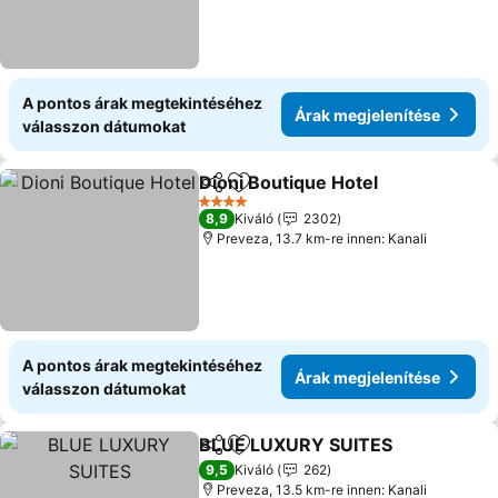
A pontos árak megtekintéséhez
Árak megjelenítése
válasszon dátumokat
Dioni Boutique Hotel
Megosztás
Hozzáadás a kedvencekhez
Árak 
4 Kategória
8,9
Kiváló
2302
Preveza, 13.7 km-re innen: Kanali
A pontos árak megtekintéséhez
Árak megjelenítése
válasszon dátumokat
BLUE LUXURY SUITES
Megosztás
Hozzáadás a kedvencekhez
Ára
9,5
Kiváló
262
Preveza, 13.5 km-re innen: Kanali