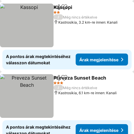
Kassopi
Megosztás
Hozzáadás a kedvencekhez
Árak megjelenítés
2 Kategória
/
Még nincs értékelve
Kastrosikia, 3.2 km-re innen: Kanali
A pontos árak megtekintéséhez
Árak megjelenítése
válasszon dátumokat
Preveza Sunset Beach
Megosztás
Hozzáadás a kedvencekhez
Ára
3 Kategória
/
Még nincs értékelve
Kastrosikia, 6.1 km-re innen: Kanali
A pontos árak megtekintéséhez
Árak megjelenítése
válasszon dátumokat