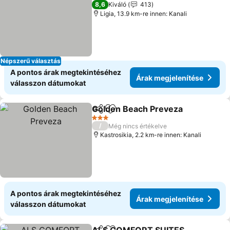
3 Kategória
8,6
Kiváló
413
Ligia, 13.9 km-re innen: Kanali
Népszerű választás
A pontos árak megtekintéséhez
Árak megjelenítése
válasszon dátumokat
Golden Beach Preveza
Megosztás
Hozzáadás a kedvencekhez
Ára
3 Kategória
/
Még nincs értékelve
Kastrosikia, 2.2 km-re innen: Kanali
A pontos árak megtekintéséhez
Árak megjelenítése
válasszon dátumokat