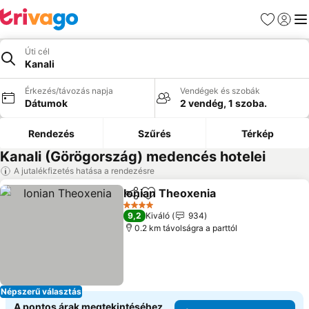
Kedvencek
Bejelen
Me
Úti cél
Kanali
Érkezés/távozás napja
Vendégek és szobák
Dátumok
2 vendég, 1 szoba.
Rendezés
Szűrés
Térkép
Kanali (Görögország) medencés hotelei
A jutalékfizetés hatása a rendezésre
Ionian Theoxenia
Megosztás
Hozzáadás a kedvencekhez
Árak meg
4 Kategória
9,2
Kiváló
934
0.2 km távolságra a parttól
Népszerű választás
A pontos árak megtekintéséhez