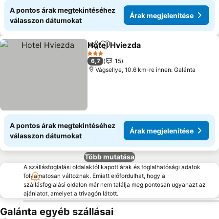
A pontos árak megtekintéséhez
Árak megjelenítése
válasszon dátumokat
Hotel Hviezda
Megosztás
Hozzáadás a kedvencekhez
3 Kategória
6,7
15
Vágsellye, 10.6 km-re innen: Galánta
A pontos árak megtekintéséhez
Árak megjelenítése
válasszon dátumokat
Több mutatása
A szállásfoglalási oldalaktól kapott árak és foglalhatósági adatok
folyamatosan változnak. Emiatt előfordulhat, hogy a
szállásfoglalási oldalon már nem találja meg pontosan ugyanazt az
ajánlatot, amelyet a trivagón látott.
Galánta egyéb szállásai