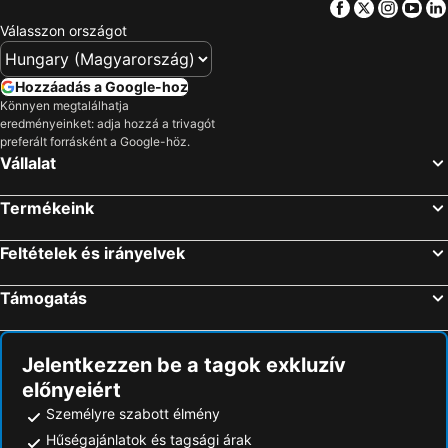
Facebook
Twitter
Insta
Yo
Csukárd-Terlény, hotels with pools
Válasszon országot
Hozzáadás a Google-hoz
Könnyen megtalálhatja
eredményeinket: adja hozzá a trivagót
preferált forrásként a Google-höz.
Vállalat
Termékeink
Feltételek és irányelvek
Támogatás
Jelentkezzen be a tagok exkluzív
előnyeiért
Személyre szabott élmény
Hűségajánlatok és tagsági árak