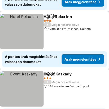
Árak megjelenítése
válasszon dátumokat
Hotel Relax Inn
Megosztás
Hozzáadás a kedvencekhez
3 Kategória
/
Még nincs értékelve
Nyitra, 8.5 km-re innen: Galánta
A pontos árak megtekintéséhez
Árak megjelenítése
válasszon dátumokat
Event Kaskady
Megosztás
Hozzáadás a kedvencekhez
3 Kategória
/
Még nincs értékelve
5.8 km-re innen: Városközpont