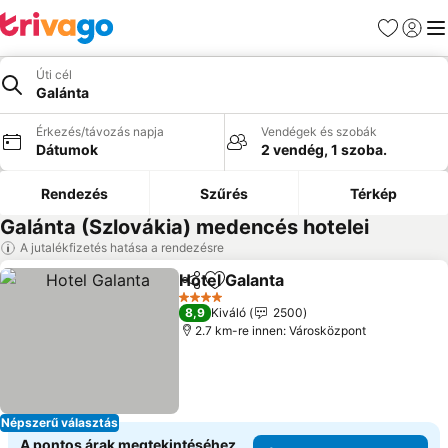
Kedvencek
Bejelen
Me
Úti cél
Galánta
Érkezés/távozás napja
Vendégek és szobák
Dátumok
2 vendég, 1 szoba.
Rendezés
Szűrés
Térkép
Galánta (Szlovákia) medencés hotelei
A jutalékfizetés hatása a rendezésre
Hotel Galanta
Megosztás
Hozzáadás a kedvencekhez
4 Kategória
8,9
Kiváló
2500
2.7 km-re innen: Városközpont
Népszerű választás
A pontos árak megtekintéséhez