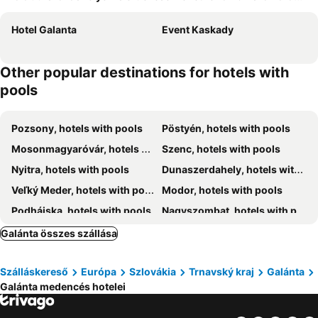
Hotel Galanta
Event Kaskady
Other popular destinations for hotels with
pools
Pozsony, hotels with pools
Pöstyén, hotels with pools
Mosonmagyaróvár, hotels with pools
Szenc, hotels with pools
Nyitra, hotels with pools
Dunaszerdahely, hotels with pools
Veľký Meder, hotels with pools
Modor, hotels with pools
Podhájska, hotels with pools
Nagyszombat, hotels with pools
Ésekújvár, hotels with pools
Somorja, hotels with pools
Galánta összes szállása
Bazin, hotels with pools
Szentgyörgy, hotels with pools
Szálláskereső
Európa
Szlovákia
Trnavský kraj
Galánta
Lipót, hotels with pools
Vágsellye, hotels with pools
Galánta medencés hotelei
Galgóc, hotels with pools
Moraván, hotels with pools
Trávnica, hotels with pools
Dunasziget, hotels with pools