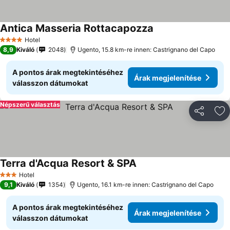
Antica Masseria Rottacapozza
Hotel
4 Kategória
8,9
Kiváló
2048
Ugento, 15.8 km-re innen: Castrignano del Capo
A pontos árak megtekintéséhez
Árak megjelenítése
válasszon dátumokat
Népszerű választás
Megosztá
Ho
Terra d'Acqua Resort & SPA
Hotel
3 Kategória
9,1
Kiváló
1354
Ugento, 16.1 km-re innen: Castrignano del Capo
A pontos árak megtekintéséhez
Árak megjelenítése
válasszon dátumokat