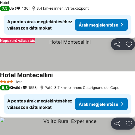
Hotel
7,5
Jó
136
3.4 km-re innen: Városközpont
A pontos árak megtekintéséhez
Árak megjelenítése
válasszon dátumokat
Népszerű választás
Megosztá
Ho
Hotel Montecallini
Hotel
4 Kategória
9,3
Kiváló
1558
Patù, 3.7 km-re innen: Castrignano del Capo
A pontos árak megtekintéséhez
Árak megjelenítése
válasszon dátumokat
Megosztá
Ho