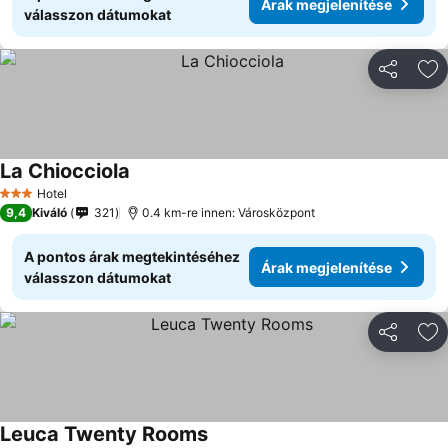
Árak megjelenítése
válasszon dátumokat
Megosztá
Ho
La Chiocciola
Hotel
3 Kategória
9,4
Kiváló
321
0.4 km-re innen: Városközpont
A pontos árak megtekintéséhez
Árak megjelenítése
válasszon dátumokat
Megosztá
Ho
Leuca Twenty Rooms