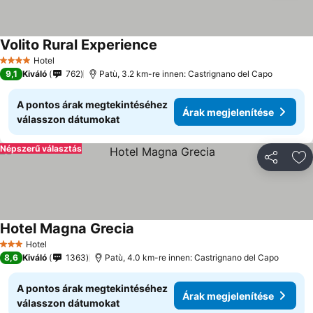
Volito Rural Experience
Hotel
4 Kategória
9,1
Kiváló
762
Patù, 3.2 km-re innen: Castrignano del Capo
A pontos árak megtekintéséhez
Árak megjelenítése
válasszon dátumokat
Népszerű választás
Megosztá
Ho
Hotel Magna Grecia
Hotel
3 Kategória
8,6
Kiváló
1363
Patù, 4.0 km-re innen: Castrignano del Capo
A pontos árak megtekintéséhez
Árak megjelenítése
válasszon dátumokat