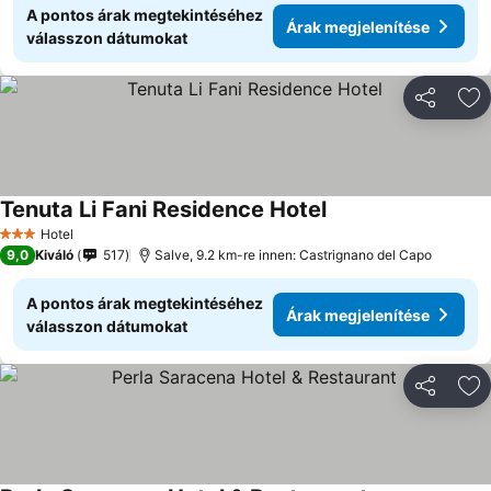
A pontos árak megtekintéséhez
Árak megjelenítése
válasszon dátumokat
Megosztá
Ho
Tenuta Li Fani Residence Hotel
Hotel
3 Kategória
9,0
Kiváló
517
Salve, 9.2 km-re innen: Castrignano del Capo
A pontos árak megtekintéséhez
Árak megjelenítése
válasszon dátumokat
Megosztá
Ho