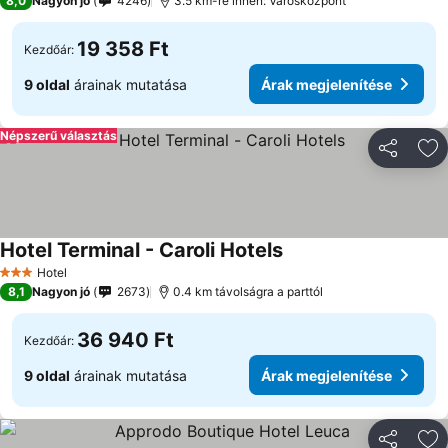
8,0
Nagyon jó
4246
3.5 km-re innen: Városközpont
19 358 Ft
Kezdőár:
9 oldal
árainak mutatása
Árak megjelenítése
Népszerű választás
Megosztá
Ho
Hotel Terminal - Caroli Hotels
Hotel
3 Kategória
8,1
Nagyon jó
2673
0.4 km távolságra a parttól
36 940 Ft
Kezdőár:
9 oldal
árainak mutatása
Árak megjelenítése