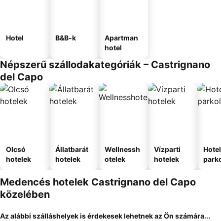
Hotel
B&B-k
Apartman
hotel
Népszerű szállodakategóriák – Castrignano
del Capo
Olcsó
Állatbarát
Wellnessh
Vízparti
Hote
hotelek
hotelek
otelek
hotelek
park
Medencés hotelek Castrignano del Capo
közelében
Az alábbi szálláshelyek is érdekesek lehetnek az Ön számára...