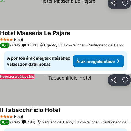
Megosztá
Ho
Hotel Masseria Le Pajare
Hotel
4 Kategória
8,6
Kiváló
1333
Ugento, 12.3 km-re innen: Castrignano del Capo
A pontos árak megtekintéséhez
Árak megjelenítése
válasszon dátumokat
Népszerű választás
Megosztá
Ho
Il Tabacchificio Hotel
Hotel
4 Kategória
8,8
Kiváló
486
Gagliano del Capo, 2.3 km-re innen: Castrignano del Capo