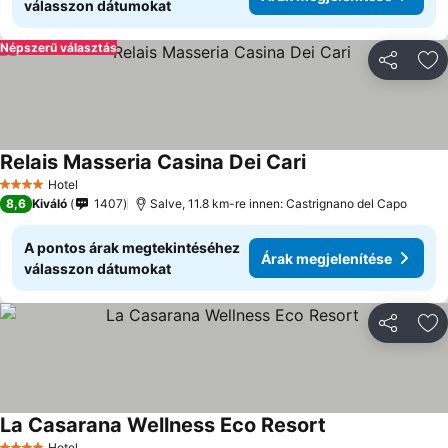
válasszon dátumokat
Népszerű választás
Megosztá
Ho
Relais Masseria Casina Dei Cari
Hotel
4 Kategória
8,6
Kiváló
1407
Salve, 11.8 km-re innen: Castrignano del Capo
A pontos árak megtekintéséhez
Árak megjelenítése
válasszon dátumokat
Megosztá
Ho
La Casarana Wellness Eco Resort
Hotel