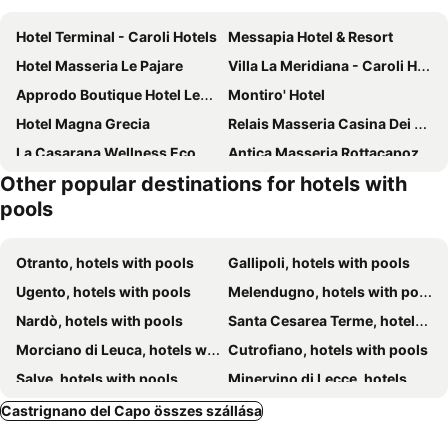
Hotel Terminal - Caroli Hotels
Messapia Hotel & Resort
Hotel Masseria Le Pajare
Villa La Meridiana - Caroli Hotels
Approdo Boutique Hotel Leuca
Montiro' Hotel
Hotel Magna Grecia
Relais Masseria Casina Dei Cari
La Casarana Wellness Eco Resort
Antica Masseria Rottacapozza
Other popular destinations for hotels with
Volito Rural Experience
Hotel Le Voilier
pools
Villaggio Resort Arco Del Saracino
Costa del Salento Village - CDSHotels
Hotel Club Astor
Otranto, hotels with pools
Gallipoli, hotels with pools
Ugento, hotels with pools
Melendugno, hotels with pools
Nardò, hotels with pools
Santa Cesarea Terme, hotels with pools
Morciano di Leuca, hotels with pools
Cutrofiano, hotels with pools
Salve, hotels with pools
Minervino di Lecce, hotels with pools
Tuglie, hotels with pools
Patù, hotels with pools
Castrignano del Capo összes szállása
Alliste, hotels with pools
Uggiano La Chiesa, hotels with pools