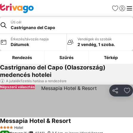
Kedvencek
Bejelen
Me
Úti cél
Castrignano del Capo
Érkezés/távozás napja
Vendégek és szobák
Dátumok
2 vendég, 1 szoba.
Rendezés
Szűrés
Térkép
Castrignano del Capo (Olaszország)
medencés hotelei
A jutalékfizetés hatása a rendezésre
Népszerű választás
Megosztá
Ho
Messapia Hotel & Resort
Hotel
4 Kategória