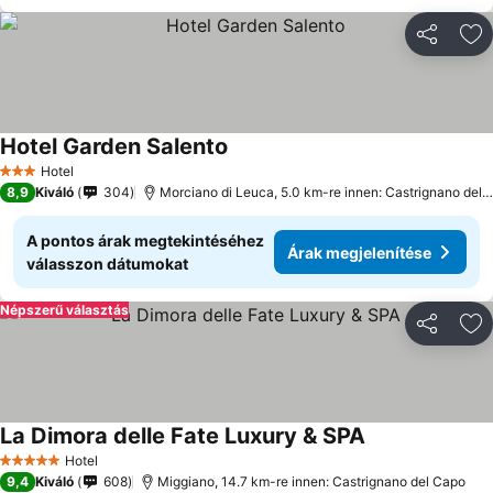
Megosztá
Ho
Hotel Garden Salento
Hotel
3 Kategória
8,9
Kiváló
304
Morciano di Leuca, 5.0 km-re innen: Castrignano del Capo
A pontos árak megtekintéséhez
Árak megjelenítése
válasszon dátumokat
Népszerű választás
Megosztá
Ho
La Dimora delle Fate Luxury & SPA
Hotel
5 Kategória
9,4
Kiváló
608
Miggiano, 14.7 km-re innen: Castrignano del Capo