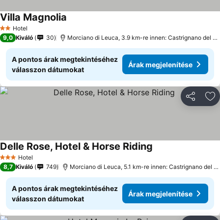
Villa Magnolia
Hotel
2 Kategória
9,0
Kiváló
30
Morciano di Leuca, 3.9 km-re innen: Castrignano del Capo
A pontos árak megtekintéséhez
Árak megjelenítése
válasszon dátumokat
Megosztá
Ho
Delle Rose, Hotel & Horse Riding
Hotel
3 Kategória
8,7
Kiváló
749
Morciano di Leuca, 5.1 km-re innen: Castrignano del Capo
A pontos árak megtekintéséhez
Árak megjelenítése
válasszon dátumokat