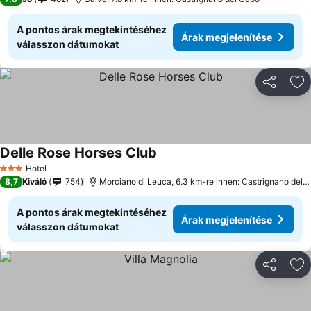
A pontos árak megtekintéséhez
Árak megjelenítése
válasszon dátumokat
Megosztá
Ho
Delle Rose Horses Club
Hotel
3 Kategória
8,7
Kiváló
754
Morciano di Leuca, 6.3 km-re innen: Castrignano del Capo
A pontos árak megtekintéséhez
Árak megjelenítése
válasszon dátumokat
Megosztá
Ho