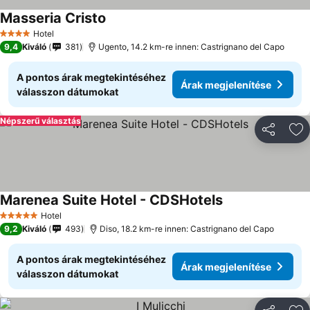
Masseria Cristo
Hotel
4 Kategória
9,4
Kiváló
381
Ugento, 14.2 km-re innen: Castrignano del Capo
A pontos árak megtekintéséhez
Árak megjelenítése
válasszon dátumokat
Népszerű választás
Megosztá
Ho
Marenea Suite Hotel - CDSHotels
Hotel
5 Kategória
9,2
Kiváló
493
Diso, 18.2 km-re innen: Castrignano del Capo
A pontos árak megtekintéséhez
Árak megjelenítése
válasszon dátumokat