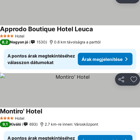
Megosztá
Ho
Approdo Boutique Hotel Leuca
Hotel
4 Kategória
8,2
Nagyon jó
1530
0.6 km távolságra a parttól
A pontos árak megtekintéséhez
Árak megjelenítése
válasszon dátumokat
Megosztá
Ho
Montiro' Hotel
Hotel
4 Kategória
9,1
Kiváló
693
2.7 km-re innen: Városközpont
A pontos árak megtekintéséhez