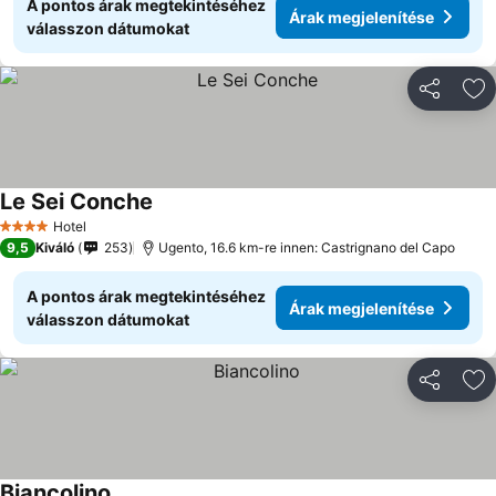
A pontos árak megtekintéséhez
Árak megjelenítése
válasszon dátumokat
Megosztá
Ho
Le Sei Conche
Hotel
4 Kategória
9,5
Kiváló
253
Ugento, 16.6 km-re innen: Castrignano del Capo
A pontos árak megtekintéséhez
Árak megjelenítése
válasszon dátumokat
Megosztá
Ho
Biancolino