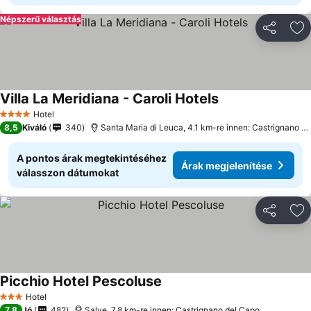
Népszerű választás
Megosztá
Ho
Villa La Meridiana - Caroli Hotels
Hotel
4 Kategória
8,5
Kiváló
340
Santa Maria di Leuca, 4.1 km-re innen: Castrignano del Capo
A pontos árak megtekintéséhez
Árak megjelenítése
válasszon dátumokat
Megosztá
Ho
Picchio Hotel Pescoluse
Hotel
3 Kategória
7,8
Jó
482
Salve, 7.8 km-re innen: Castrignano del Capo