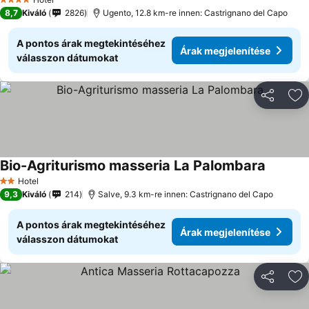
4 Kategória
8,7
Kiváló
2826
Ugento, 12.8 km-re innen: Castrignano del Capo
A pontos árak megtekintéséhez
Árak megjelenítése
válasszon dátumokat
Megosztá
Ho
Bio-Agriturismo masseria La Palombara
Hotel
2 Kategória
9,3
Kiváló
214
Salve, 9.3 km-re innen: Castrignano del Capo
A pontos árak megtekintéséhez
Árak megjelenítése
válasszon dátumokat
Megosztá
Ho