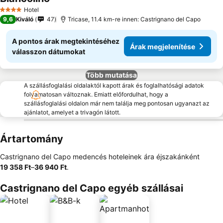
Hotel
4 Kategória
9,6
Kiváló
47
Tricase, 11.4 km-re innen: Castrignano del Capo
A pontos árak megtekintéséhez
Árak megjelenítése
válasszon dátumokat
Több mutatása
A szállásfoglalási oldalaktól kapott árak és foglalhatósági adatok
folyamatosan változnak. Emiatt előfordulhat, hogy a
szállásfoglalási oldalon már nem találja meg pontosan ugyanazt az
ajánlatot, amelyet a trivagón látott.
Ártartomány
Castrignano del Capo medencés hoteleinek ára éjszakánként
‎19 358 Ft
–
‎36 940 Ft
.
Castrignano del Capo egyéb szállásai