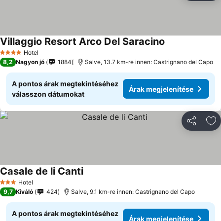
Villaggio Resort Arco Del Saracino
Hotel
4 Kategória
8,2
Nagyon jó
1884
Salve, 13.7 km-re innen: Castrignano del Capo
A pontos árak megtekintéséhez
Árak megjelenítése
válasszon dátumokat
Megosztá
Ho
Casale de li Canti
Hotel
3 Kategória
9,7
Kiváló
424
Salve, 9.1 km-re innen: Castrignano del Capo
A pontos árak megtekintéséhez
Árak megjelenítése