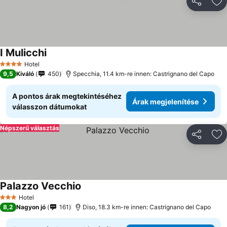
Megosztá
Ho
I Mulicchi
Hotel
4 Kategória
9,5
Kiváló
450
Specchia, 11.4 km-re innen: Castrignano del Capo
A pontos árak megtekintéséhez
Árak megjelenítése
válasszon dátumokat
Népszerű választás
Megosztá
Ho
Palazzo Vecchio
Hotel
3 Kategória
8,2
Nagyon jó
161
Diso, 18.3 km-re innen: Castrignano del Capo