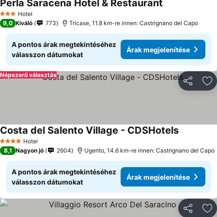
Perla Saracena Hotel & Restaurant
Hotel
3 Kategória
9,0
Kiváló
773
Tricase, 11.8 km-re innen: Castrignano del Capo
A pontos árak megtekintéséhez
Árak megjelenítése
válasszon dátumokat
Népszerű választás
Megosztá
Ho
Costa del Salento Village - CDSHotels
Hotel
4 Kategória
8,1
Nagyon jó
2604
Ugento, 14.6 km-re innen: Castrignano del Capo
A pontos árak megtekintéséhez
Árak megjelenítése
válasszon dátumokat
Megosztá
Ho