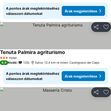
A pontos árak megtekintéséhez
Árak megjelenítése
válasszon dátumokat
Megosztá
Ho
Tenuta Palmira agriturismo
Hotel
3 Kategória
9,0
Kiváló
125
Salve, 12.4 km-re innen: Castrignano del Capo
A pontos árak megtekintéséhez
Árak megjelenítése
válasszon dátumokat
Megosztá
Ho