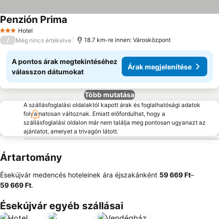
Penzión Prima
Hotel
3 Kategória
/
18.7 km-re innen: Városközpont
Még nincs értékelve
A pontos árak megtekintéséhez
Árak megjelenítése
válasszon dátumokat
Több mutatása
A szállásfoglalási oldalaktól kapott árak és foglalhatósági adatok
folyamatosan változnak. Emiatt előfordulhat, hogy a
szállásfoglalási oldalon már nem találja meg pontosan ugyanazt az
ajánlatot, amelyet a trivagón látott.
Ártartomány
Ésekújvár medencés hoteleinek ára éjszakánként
‎59 669 Ft
–
59 669 Ft
.
Ésekújvár egyéb szállásai