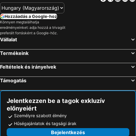
Marcelová, hotels with pools
Tata, hotels with pools
Hozzáadás a Google-hoz
Könnyen megtalálhatja
eredményeinket: adja hozzá a trivagót
preferált forrásként a Google-höz.
Vállalat
Termékeink
Feltételek és irányelvek
Támogatás
Jelentkezzen be a tagok exkluzív
előnyeiért
Személyre szabott élmény
Hűségajánlatok és tagsági árak
Bejelentkezés