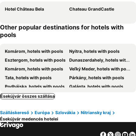
Hotel Château Bela
Chateau GrandCastle
Other popular destinations for hotels with
pools
Komárom, hotels with pools
Nyitra, hotels with pools
Esztergom, hotels with pools
Dunaszerdahely, hotels with pools
Komárom, hotels with pools
Veľký Meder, hotels with pools
Tata, hotels with pools
Párkány, hotels with pools
Podhájska, hotels with pools
Galánta, hotels with pools
Vágsellye, hotels with pools
Léva, hotels with pools
Ésekújvár összes szállása
Aranyosmarót, hotels with pools
Dunaszentmiklós, hotels with pools
Szálláskereső
Európa
Szlovákia
Nitriansky kraj
Patince, hotels with pools
Trávnica, hotels with pools
Ésekújvár medencés hotelei
Vének, hotels with pools
Lábatlan, hotels with pools
Tatabánya, hotels with pools
Tarján, hotels with pools
Facebook
Twitter
Insta
Yo