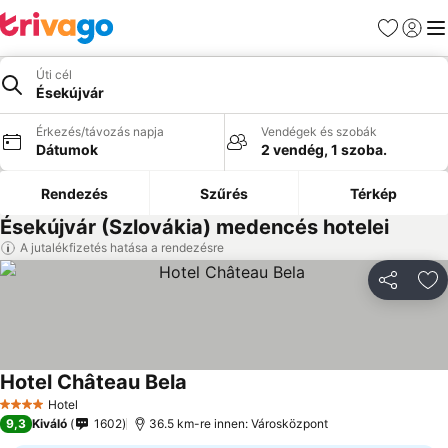
Kedvencek
Bejelen
Me
Úti cél
Ésekújvár
Érkezés/távozás napja
Vendégek és szobák
Dátumok
2 vendég, 1 szoba.
Rendezés
Szűrés
Térkép
Ésekújvár (Szlovákia) medencés hotelei
A jutalékfizetés hatása a rendezésre
Megosztá
Ho
Hotel Château Bela
Hotel
4 Kategória
9,3
Kiváló
1602
36.5 km-re innen: Városközpont