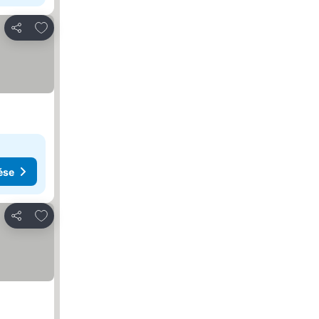
Hozzáadás a kedvencekhez
Megosztás
ése
Hozzáadás a kedvencekhez
Megosztás