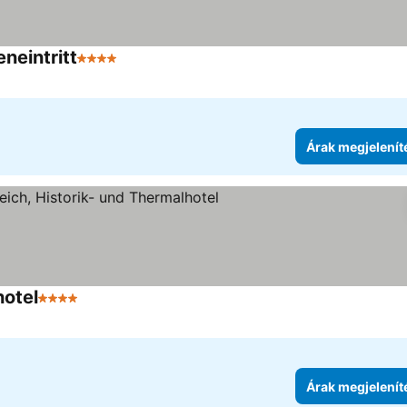
neintritt
4 Kategória
Árak megjelenítése
Árak megjelenít
hotel
4 Kategória
Árak megjelenítése
Árak megjelenít