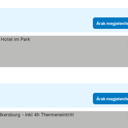
i
Árak megjelenít
i
Árak megjelenít