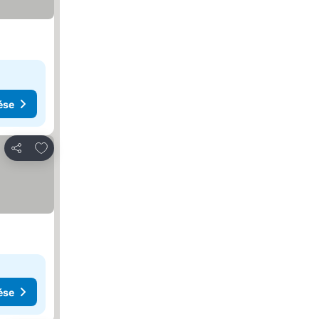
ése
Hozzáadás a kedvencekhez
Megosztás
ése