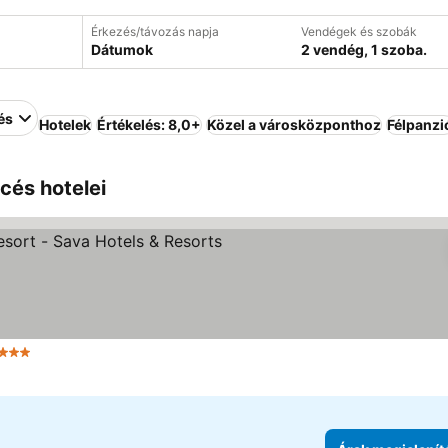
Érkezés/távozás napja
Vendégek és szobák
Dátumok
2 vendég, 1 szoba.
és
Hotelek
Értékelés: 8,0+
Közel a városközponthoz
Félpanzi
cés hotelei
 Kategória
Árak megjelenítése