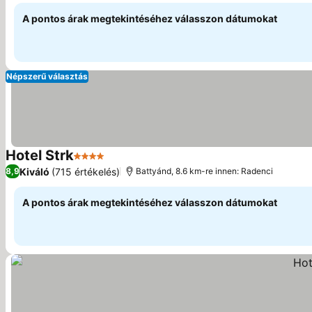
A pontos árak megtekintéséhez válasszon dátumokat
Népszerű választás
Hotel Strk
4 Kategória
Árak megjelenítése
Kiváló
(715 értékelés)
8,9
Battyánd, 8.6 km-re innen: Radenci
A pontos árak megtekintéséhez válasszon dátumokat