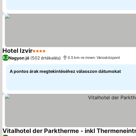
Hotel Izvir
4 Kategória
Árak megjelenítése
Nagyon jó
(502 értékelés)
8,2
0.5 km-re innen: Városközpont
A pontos árak megtekintéséhez válasszon dátumokat
Vitalhotel der Parktherme - inkl Thermeneintr