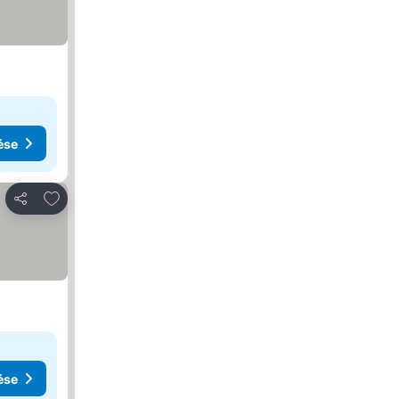
ése
Hozzáadás a kedvencekhez
Megosztás
ése