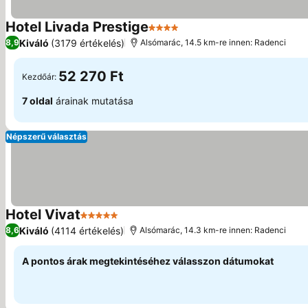
Hotel Livada Prestige
4 Kategória
Árak megjelenítése
Kiváló
(3179 értékelés)
8,9
Alsómarác, 14.5 km-re innen: Radenci
52 270 Ft
Kezdőár:
7 oldal
árainak mutatása
Népszerű választás
Hotel Vivat
5 Kategória
Árak megjelenítése
Kiváló
(4114 értékelés)
8,6
Alsómarác, 14.3 km-re innen: Radenci
A pontos árak megtekintéséhez válasszon dátumokat