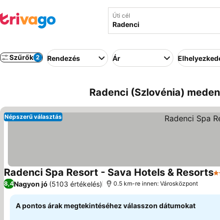
Úti cél
Szűrők
2
Rendezés
Ár
Elhelyezked
Radenci (Szlovénia) meden
Népszerű választás
Radenci Spa Resort - Sava Hotels & Resorts
4
Nagyon jó
(5103 értékelés)
8,4
0.5 km-re innen: Városközpont
A pontos árak megtekintéséhez válasszon dátumokat