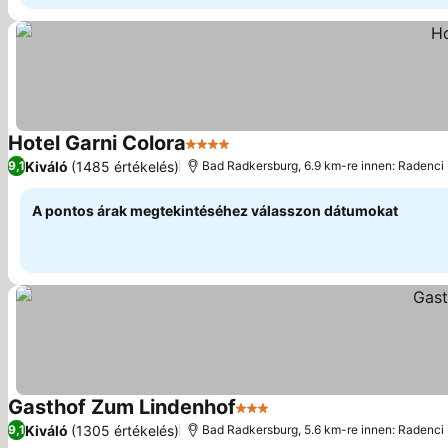
Hotel Garni Colora
4 Kategória
Árak megjelenítése
Kiváló
(1485 értékelés)
9,1
Bad Radkersburg, 6.9 km-re innen: Radenci
A pontos árak megtekintéséhez válasszon dátumokat
Gasthof Zum Lindenhof
3 Kategória
Árak megjelenítése
Kiváló
(1305 értékelés)
9,1
Bad Radkersburg, 5.6 km-re innen: Radenci