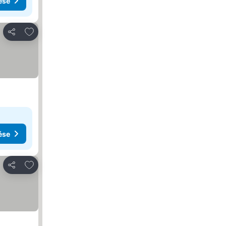
ése
Hozzáadás a kedvencekhez
Megosztás
ése
Hozzáadás a kedvencekhez
Megosztás