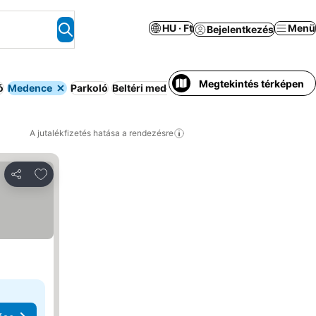
HU · Ft
Menü
Bejelentkezés
Megtekintés térképen
ó
Medence
Parkoló
Beltéri medence
Spa
Étterem
Szauna
Reg
A jutalékfizetés hatása a rendezésre
Hozzáadás a kedvencekhez
Megosztás