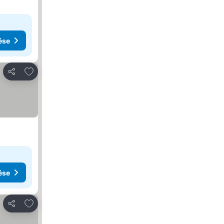
ése
Hozzáadás a kedvencekhez
Megosztás
ése
Hozzáadás a kedvencekhez
Megosztás