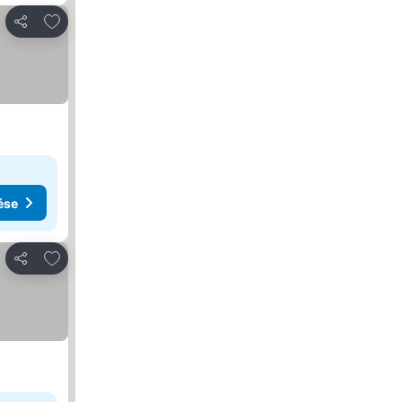
Hozzáadás a kedvencekhez
Megosztás
ése
Hozzáadás a kedvencekhez
Megosztás