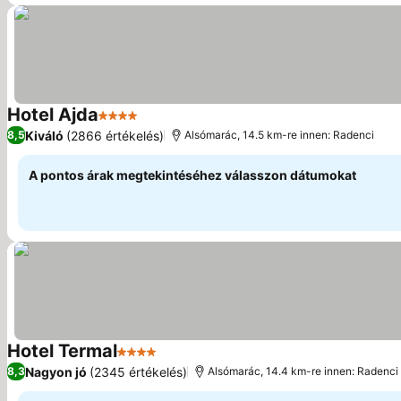
Hotel Ajda
4 Kategória
Árak megjelenítése
Kiváló
(2866 értékelés)
8,5
Alsómarác, 14.5 km-re innen: Radenci
A pontos árak megtekintéséhez válasszon dátumokat
Hotel Termal
4 Kategória
Árak megjelenítése
Nagyon jó
(2345 értékelés)
8,3
Alsómarác, 14.4 km-re innen: Radenci