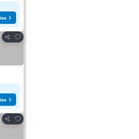
ése
Hozzáadás a kedvencekhez
Megosztás
ése
Hozzáadás a kedvencekhez
Megosztás