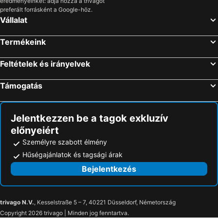
eredményeinket: adja hozzá a trivagót
preferált forrásként a Google-höz.
Vállalat
Termékeink
Feltételek és irányelvek
Támogatás
Jelentkezzen be a tagok exkluzív
előnyeiért
Személyre szabott élmény
Hűségajánlatok és tagsági árak
Bejelentkezés
trivago N.V.
, Kesselstraße 5 – 7, 40221 Düsseldorf, Németország
Copyright 2026 trivago | Minden jog fenntartva.