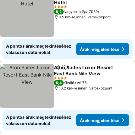
Hotel
Árak megjelenítése
4 Kategória
8,2
Nagyon jó
7059
0.9 km-re innen: Városközpont
A pontos árak megtekintéséhez
Árak megjelenítése
válasszon dátumokat
Aton Suites Luxor Resort
Megosztás
Hozzáadás a kedvencekhez
East Bank Nile View
Árak megjelenítése
4 Kategória
8,4
Kiváló
76
10.2 km-re innen: Városközpont
A pontos árak megtekintéséhez
Árak megjelenítése
válasszon dátumokat