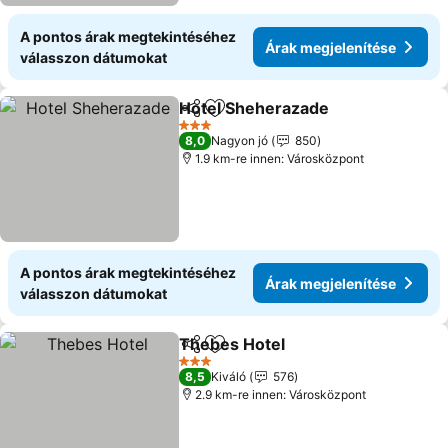
A pontos árak megtekintéséhez
Árak megjelenítése
válasszon dátumokat
Hotel Sheherazade
Megosztás
Hozzáadás a kedvencekhez
Árak m
3 Kategória
8,0
Nagyon jó
850
1.9 km-re innen: Városközpont
A pontos árak megtekintéséhez
Árak megjelenítése
válasszon dátumokat
Thebes Hotel
Megosztás
Hozzáadás a kedvencekhez
Árak megjele
3 Kategória
8,5
Kiváló
576
2.9 km-re innen: Városközpont