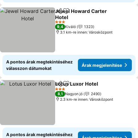
Jewel Howard Carter
Megosztás
Hozzáadás a kedvencekhez
Hotel
Árak megjelenítése
3 Kategória
9,4
Kiváló
1323
3.1 km-re innen: Városközpont
A pontos árak megtekintéséhez
Árak megjelenítése
válasszon dátumokat
Lotus Luxor Hotel
Megosztás
Hozzáadás a kedvencekhez
Árak meg
3 Kategória
8,1
Nagyon jó
2490
2.3 km-re innen: Városközpont
A pontos árak megtekintéséhez
Árak megjelenítése