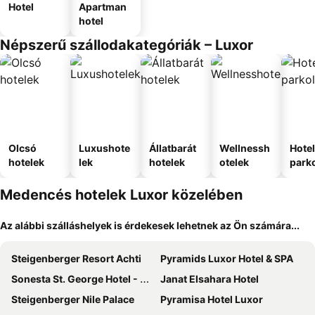
Hotel
Apartman
hotel
Népszerű szállodakategóriák – Luxor
Olcsó
Luxushote
Állatbarát
Wellnessh
Hote
hotelek
lek
hotelek
otelek
park
Medencés hotelek Luxor közelében
Az alábbi szálláshelyek is érdekesek lehetnek az Ön számára...
Steigenberger Resort Achti
Pyramids Luxor Hotel & SPA
Sonesta St. George Hotel - Convention Center
Janat Elsahara Hotel
Steigenberger Nile Palace
Pyramisa Hotel Luxor