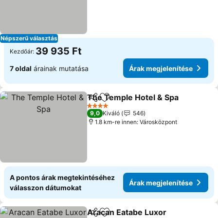
Népszerű választás
39 935 Ft
Kezdőár:
7 oldal
árainak mutatása
Árak megjelenítése
The Temple Hotel & Spa
Megosztás
Hozzáadás a kedvencekhez
Ár
4 Kategória
9,0
Kiváló
546
1.8 km-re innen: Városközpont
A pontos árak megtekintéséhez
Árak megjelenítése
válasszon dátumokat
Aracan Eatabe Luxor
Megosztás
Hozzáadás a kedvencekhez