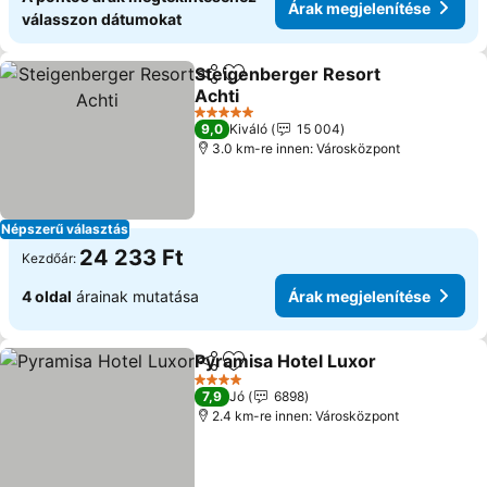
Árak megjelenítése
válasszon dátumokat
Steigenberger Resort
Megosztás
Hozzáadás a kedvencekhez
Achti
Árak megjelenítése
5 Kategória
9,0
Kiváló
15 004
3.0 km-re innen: Városközpont
Népszerű választás
24 233 Ft
Kezdőár:
4 oldal
árainak mutatása
Árak megjelenítése
Pyramisa Hotel Luxor
Megosztás
Hozzáadás a kedvencekhez
Árak
4 Kategória
7,9
Jó
6898
2.4 km-re innen: Városközpont