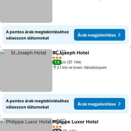
A pontos árak megtekintéséhez
Árak megjelenítése
válasszon dátumokat
St.Joseph Hotel
Megosztás
Hozzáadás a kedvencekhez
Árak megje
3 Kategória
7,5
Jó
794
2.1 km-re innen: Városközpont
A pontos árak megtekintéséhez
Árak megjelenítése
válasszon dátumokat
Philippe Luxor Hotel
Megosztás
Hozzáadás a kedvencekhez
Árak m
3 Kategória