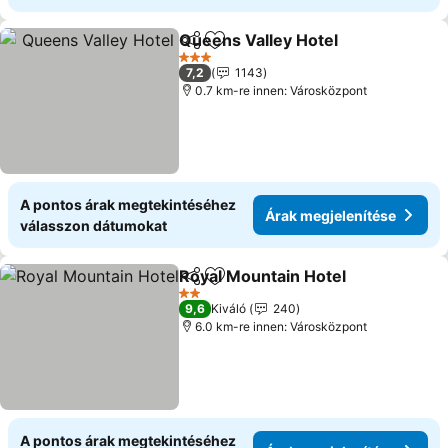
Queens Valley Hotel
Megosztás
Hozzáadás a kedvencekhez
Árak 
3 Kategória
7,2
1143
0.7 km-re innen: Városközpont
A pontos árak megtekintéséhez
Árak megjelenítése
válasszon dátumokat
Royal Mountain Hotel
Megosztás
Hozzáadás a kedvencekhez
Árak
2 Kategória
9,6
Kiváló
240
6.0 km-re innen: Városközpont
A pontos árak megtekintéséhez