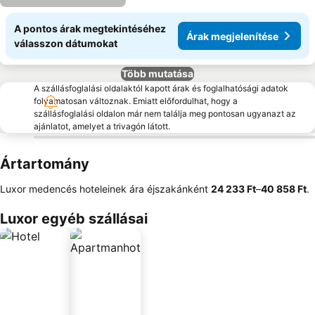
A pontos árak megtekintéséhez
Árak megjelenítése
válasszon dátumokat
Több mutatása
A szállásfoglalási oldalaktól kapott árak és foglalhatósági adatok
folyamatosan változnak. Emiatt előfordulhat, hogy a
szállásfoglalási oldalon már nem találja meg pontosan ugyanazt az
ajánlatot, amelyet a trivagón látott.
Ártartomány
Luxor medencés hoteleinek ára éjszakánként
‎24 233 Ft
–
‎40 858 Ft
.
Luxor egyéb szállásai