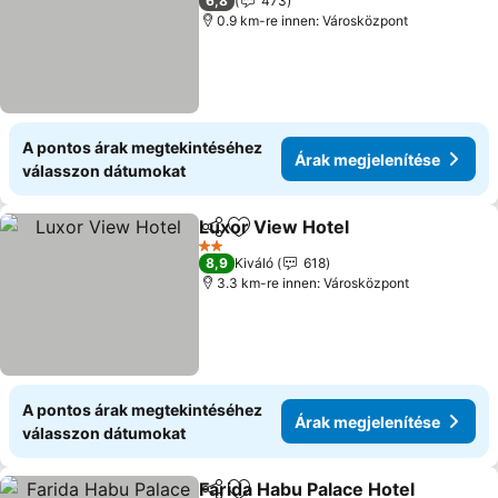
6,8
473
0.9 km-re innen: Városközpont
A pontos árak megtekintéséhez
Árak megjelenítése
válasszon dátumokat
Luxor View Hotel
Megosztás
Hozzáadás a kedvencekhez
Árak meg
2 Kategória
8,9
Kiváló
618
3.3 km-re innen: Városközpont
A pontos árak megtekintéséhez
Árak megjelenítése
válasszon dátumokat
Farida Habu Palace Hotel