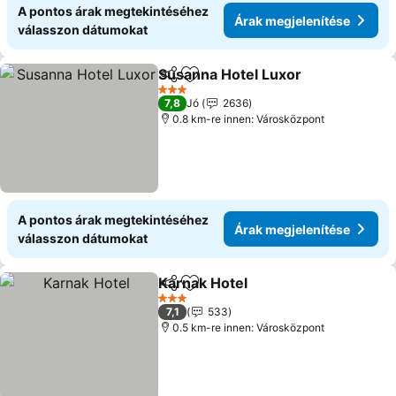
A pontos árak megtekintéséhez
Árak megjelenítése
válasszon dátumokat
Susanna Hotel Luxor
Megosztás
Hozzáadás a kedvencekhez
Árak 
3 Kategória
7,8
Jó
2636
0.8 km-re innen: Városközpont
A pontos árak megtekintéséhez
Árak megjelenítése
válasszon dátumokat
Karnak Hotel
Megosztás
Hozzáadás a kedvencekhez
Árak megjelen
3 Kategória
7,1
533
0.5 km-re innen: Városközpont