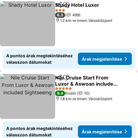
Shady Hotel Luxor
Megosztás
Hozzáadás a kedvencekhez
Árak me
3 Kategória
6,3
499
1.2 km-re innen: Városközpont
A pontos árak megtekintéséhez
Árak megjelenítése
válasszon dátumokat
Nile Cruise Start From
Megosztás
Hozzáadás a kedvencekhez
Luxor & Aswoan included
Sightseeing
Árak megjelenítése
5 Kategória
9,4
Kiváló
10
1.8 km-re innen: Városközpont
A pontos árak megtekintéséhez
Árak megjelenítése
válasszon dátumokat