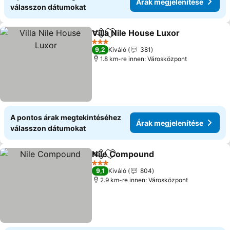
Árak megjelenítése
válasszon dátumokat
Villa Nile House Luxor
Megosztás
Hozzáadás a kedvencekhez
Árak
3 Kategória
9,2
Kiváló
381
1.8 km-re innen: Városközpont
A pontos árak megtekintéséhez
Árak megjelenítése
válasszon dátumokat
Nile Compound
Megosztás
Hozzáadás a kedvencekhez
Árak megje
3 Kategória
9,1
Kiváló
804
2.9 km-re innen: Városközpont