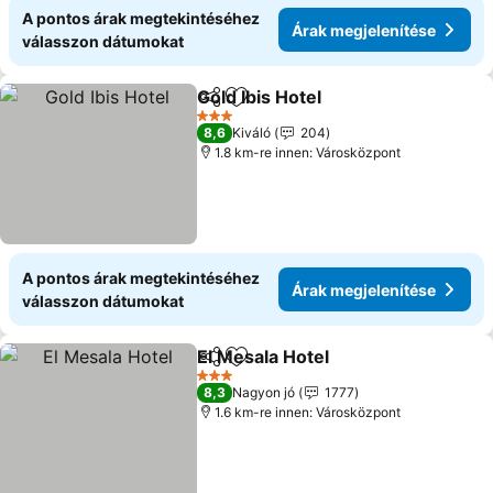
A pontos árak megtekintéséhez
Árak megjelenítése
válasszon dátumokat
Gold Ibis Hotel
Megosztás
Hozzáadás a kedvencekhez
Árak megjel
3 Kategória
8,6
Kiváló
204
1.8 km-re innen: Városközpont
A pontos árak megtekintéséhez
Árak megjelenítése
válasszon dátumokat
El Mesala Hotel
Megosztás
Hozzáadás a kedvencekhez
Árak megje
3 Kategória
8,3
Nagyon jó
1777
1.6 km-re innen: Városközpont