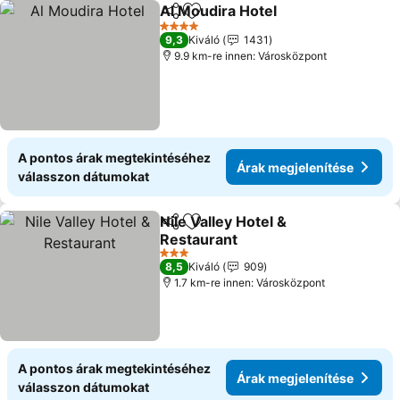
Al Moudira Hotel
Megosztás
Hozzáadás a kedvencekhez
Árak megj
4 Kategória
9,3
Kiváló
1431
9.9 km-re innen: Városközpont
A pontos árak megtekintéséhez
Árak megjelenítése
válasszon dátumokat
Nile Valley Hotel &
Megosztás
Hozzáadás a kedvencekhez
Restaurant
Árak megjelenítése
3 Kategória
8,5
Kiváló
909
1.7 km-re innen: Városközpont
A pontos árak megtekintéséhez
Árak megjelenítése
válasszon dátumokat