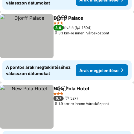
válasszon dátumokat
Djorff Palace
Megosztás
Hozzáadás a kedvencekhez
Árak megjelen
3 Kategória
8,9
Kiváló
1504
3.1 km-re innen: Városközpont
A pontos árak megtekintéséhez
Árak megjelenítése
válasszon dátumokat
New Pola Hotel
Megosztás
Hozzáadás a kedvencekhez
Árak megje
3 Kategória
6,7
527
1.9 km-re innen: Városközpont