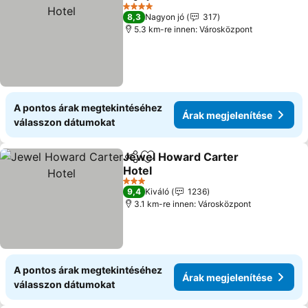
Megosztás
Hozzáadás a kedvencekhez
Á
4 Kategória
8,3
Nagyon jó
317
5.3 km-re innen: Városközpont
A pontos árak megtekintéséhez
Árak megjelenítése
válasszon dátumokat
Jewel Howard Carter
Megosztás
Hozzáadás a kedvencekhez
Hotel
Árak megjelenítése
3 Kategória
9,4
Kiváló
1236
3.1 km-re innen: Városközpont
A pontos árak megtekintéséhez
Árak megjelenítése
válasszon dátumokat