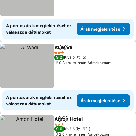
A pontos árak megtekintéséhez
Árak megjelenítése
válasszon dátumokat
Al Wadi
Megosztás
Hozzáadás a kedvencekhez
Árak megjelenítése
3 Kategória
9,2
Kiváló
5
0.8 km-re innen: Városközpont
A pontos árak megtekintéséhez
Árak megjelenítése
válasszon dátumokat
Amon Hotel
Megosztás
Hozzáadás a kedvencekhez
Árak megjelení
3 Kategória
9,0
Kiváló
621
2.0 km-re innen: Városközpont