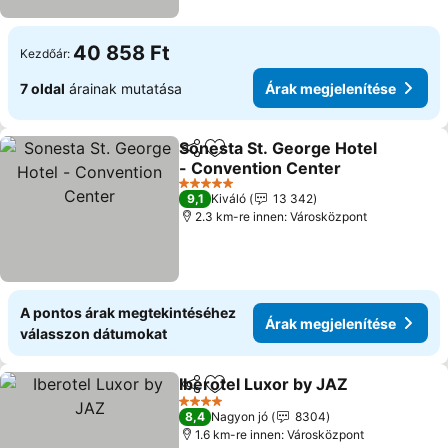
40 858 Ft
Kezdőár:
7 oldal
árainak mutatása
Árak megjelenítése
Sonesta St. George Hotel
Megosztás
Hozzáadás a kedvencekhez
- Convention Center
Árak megjelenítése
5 Kategória
9,1
Kiváló
13 342
2.3 km-re innen: Városközpont
A pontos árak megtekintéséhez
Árak megjelenítése
válasszon dátumokat
Iberotel Luxor by JAZ
Megosztás
Hozzáadás a kedvencekhez
Árak
4 Kategória
8,4
Nagyon jó
8304
1.6 km-re innen: Városközpont