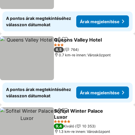
A pontos árak megtekintéséhez
Árak megjelenítése
válasszon dátumokat
Queens Valley Hotel
Megosztás
Hozzáadás a kedvencekhez
Árak 
3 Kategória
6,5
764
0.7 km-re innen: Városközpont
A pontos árak megtekintéséhez
Árak megjelenítése
válasszon dátumokat
Sofitel Winter Palace
Megosztás
Hozzáadás a kedvencekhez
Luxor
Árak megjelenítése
5 Kategória
9,4
Kiváló
10 353
1.3 km-re innen: Városközpont