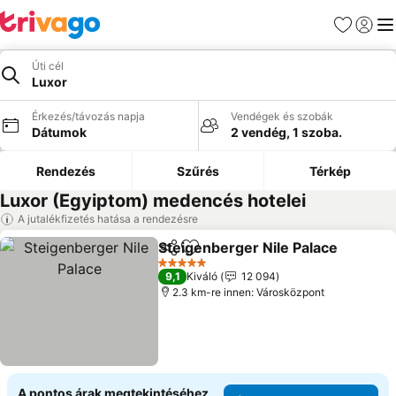
Kedvencek
Bejelen
Me
Úti cél
Luxor
Érkezés/távozás napja
Vendégek és szobák
Dátumok
2 vendég, 1 szoba.
Rendezés
Szűrés
Térkép
Luxor (Egyiptom) medencés hotelei
A jutalékfizetés hatása a rendezésre
Steigenberger Nile Palace
Megosztás
Hozzáadás a kedvencekhez
5 Kategória
9,1
Kiváló
12 094
2.3 km-re innen: Városközpont
A pontos árak megtekintéséhez