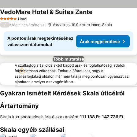
VedoMare Hotel & Suites Zante
Árak megjelenítése
Hotel
5 Kategória
/
Vassilikos, 19.0 km-re innen: Skala
Még nincs értékelve
A pontos árak megtekintéséhez
Árak megjelenítése
válasszon dátumokat
Több mutatása
A szállásfoglalási oldalaktól kapott árak és foglalhatósági adatok
folyamatosan változnak. Emiatt előfordulhat, hogy a
szállásfoglalási oldalon már nem találja meg pontosan ugyanazt az
ajánlatot, amelyet a trivagón látott.
Gyakran Ismételt Kérdések Skala úticélról
Ártartomány
Skala luxushoteleinek ára éjszakánként
‎111 138 Ft
–
‎142 736 Ft
.
Skala egyéb szállásai