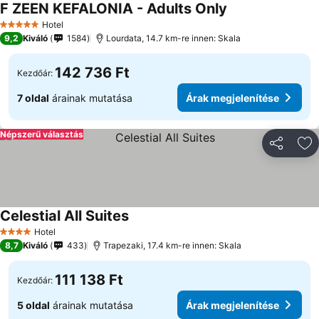
F ZEEN KEFALONIA - Adults Only
Árak megjeleníté
Hotel
5 Kategória
9,2
Kiváló
1584
Lourdata, 14.7 km-re innen: Skala
142 736 Ft
Kezdőár:
7 oldal
árainak mutatása
Árak megjelenítése
Népszerű választás
Megosztá
Ho
Celestial All Suites
Árak megjelenítése
Hotel
4 Kategória
8,7
Kiváló
433
Trapezaki, 17.4 km-re innen: Skala
111 138 Ft
Kezdőár:
5 oldal
árainak mutatása
Árak megjelenítése