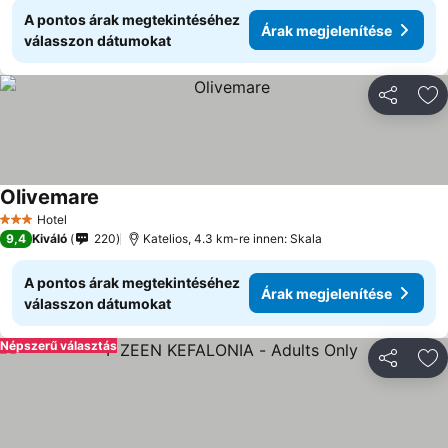
A pontos árak megtekintéséhez
Árak megjelenítése
válasszon dátumokat
Megosztá
Ho
Olivemare
Árak megjelenítése
Hotel
3 Kategória
9,4
Kiváló
220
Katelios, 4.3 km-re innen: Skala
A pontos árak megtekintéséhez
Árak megjelenítése
válasszon dátumokat
Népszerű választás
Megosztá
Ho