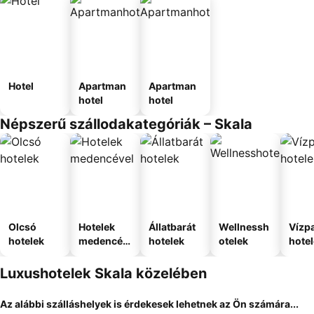
Hotel
Apartman
Apartman
hotel
hotel
Népszerű szállodakategóriák – Skala
Olcsó
Hotelek
Állatbarát
Wellnessh
Vízpa
hotelek
medencév
hotelek
otelek
hote
el
Luxushotelek Skala közelében
Az alábbi szálláshelyek is érdekesek lehetnek az Ön számára...