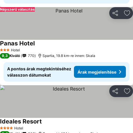
Népszerű választás
Megosztá
Ho
Panas Hotel
Árak megjelenítése
Hotel
3 Kategória
9,3
Kiváló
770
Spartia, 19.8 km-re innen: Skala
A pontos árak megtekintéséhez
Árak megjelenítése
válasszon dátumokat
Megosztá
Ho
Ideales Resort
Árak megjelenítése
Hotel
4 Kategória