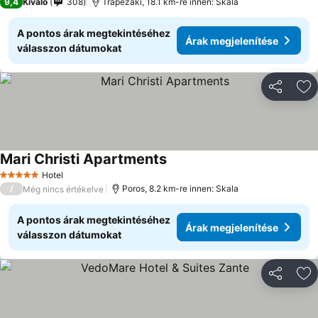
9,4
Kiváló
308
Trapezaki, 18.1 km-re innen: Skala
A pontos árak megtekintéséhez
Árak megjelenítése
válasszon dátumokat
Megosztá
Ho
Mari Christi Apartments
Árak megjelenítése
Hotel
5 Kategória
/
Poros, 8.2 km-re innen: Skala
Még nincs értékelve
A pontos árak megtekintéséhez
Árak megjelenítése
válasszon dátumokat
Megosztá
Ho