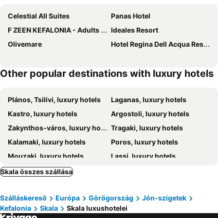
Celestial All Suites
Panas Hotel
F ZEEN KEFALONIA - Adults Only
Ideales Resort
Olivemare
Hotel Regina Dell Acqua Resort
Other popular destinations with luxury hotels
Plános, Tsilivi, luxury hotels
Laganas, luxury hotels
Kastro, luxury hotels
Argostoli, luxury hotels
Zakynthos-város, luxury hotels
Tragaki, luxury hotels
Kalamaki, luxury hotels
Poros, luxury hotels
Mouzaki, luxury hotels
Lassi, luxury hotels
Agia Efimia, luxury hotels
Xi, luxury hotels
Skala összes szállása
Alikanás, luxury hotels
Fiskardo, luxury hotels
Szálláskereső
Európa
Görögország
Jón-szigetek
Argassi, luxury hotels
Vassilikos, luxury hotels
Kefalonia
Skala
Skala luxushotelei
Agios Sostis, luxury hotels
Karavomilos, luxury hotels