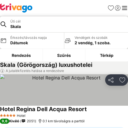
Kedvencek
Bejelen
Me
Úti cél
Skala
Érkezés/távozás napja
Vendégek és szobák
Dátumok
2 vendég, 1 szoba.
Rendezés
Szűrés
Térkép
Skala (Görögország) luxushotelei
A jutalékfizetés hatása a rendezésre
Megosztá
Ho
Hotel Regina Dell Acqua Resort
Árak megjelenítése
Hotel
5 Kategória
9,6
Kiváló
2051
0.1 km távolságra a parttól