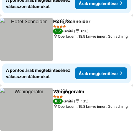
A pontos árak megtekintéséhez
Árak megjelenítése
válasszon dátumokat
Hotel Schneider
Megosztás
Hozzáadás a kedvencekhez
4 Kategória
9,7
Kiváló
658
Obertauern, 18.9 km-re innen: Schladming
A pontos árak megtekintéséhez
Árak megjelenítése
válasszon dátumokat
Weningeralm
Megosztás
Hozzáadás a kedvencekhez
3 Kategória
8,6
Kiváló
135
Obertauern, 19.8 km-re innen: Schladming