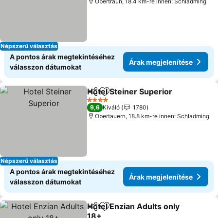
Obertraun, 18.4 km-re innen: Schladming
Népszerű választás
A pontos árak megtekintéséhez
Árak megjelenítése
válasszon dátumokat
Hotel Steiner Superior
Megosztás
Hozzáadás a kedvencekhez
4 Kategória
9,6
Kiváló
1780
Obertauern, 18.8 km-re innen: Schladming
Népszerű választás
A pontos árak megtekintéséhez
Árak megjelenítése
válasszon dátumokat
Hotel Enzian Adults only
Megosztás
Hozzáadás a kedvencekhez
18+