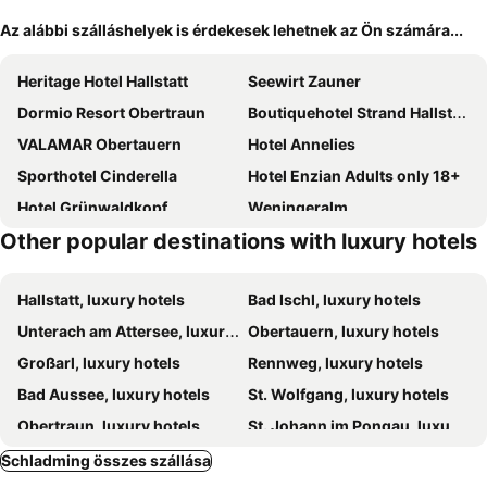
Az alábbi szálláshelyek is érdekesek lehetnek az Ön számára...
Heritage Hotel Hallstatt
Seewirt Zauner
Dormio Resort Obertraun
Boutiquehotel Strand Hallstatt - Adults only
VALAMAR Obertauern
Hotel Annelies
Sporthotel Cinderella
Hotel Enzian Adults only 18+
Hotel Grünwaldkopf
Weningeralm
Other popular destinations with luxury hotels
Kesselspitze Hotel & Chalet, Valamar Collection
Hotel Das Seekarhaus
Gsenghof
Stadthotel brunner
Hallstatt, luxury hotels
Bad Ischl, luxury hotels
Edelweiss Apartments
Alpenchalets Reiteralm by ALPS RESORTS
Unterach am Attersee, luxury hotels
Obertauern, luxury hotels
Piekvier lodge
Gut Vögeihof
Großarl, luxury hotels
Rennweg, luxury hotels
Hotel Bischofsmütze
Sporthotel Radstadt
Bad Aussee, luxury hotels
St. Wolfgang, luxury hotels
Hotel Montana
Hotel Steiner Superior
Obertraun, luxury hotels
St. Johann im Pongau, luxury hotels
Hotel Schneider
Freja Apartments
Filzmoos, luxury hotels
Aigen im Ennstal, luxury hotels
Schladming összes szállása