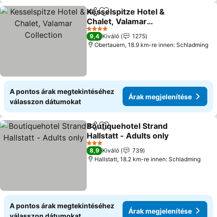
Kesselspitze Hotel &
Megosztás
Hozzáadás a kedvencekhez
Chalet, Valamar
Collection
4 Kategória
9,4
Kiváló
1275
Obertauern, 18.9 km-re innen: Schladming
A pontos árak megtekintéséhez
Árak megjelenítése
válasszon dátumokat
Boutiquehotel Strand
Megosztás
Hozzáadás a kedvencekhez
Hallstatt - Adults only
3 Kategória
8,9
Kiváló
739
Hallstatt, 18.2 km-re innen: Schladming
A pontos árak megtekintéséhez
Árak megjelenítése
válasszon dátumokat