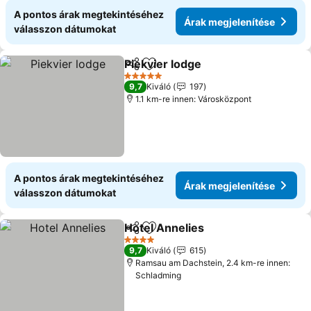
A pontos árak megtekintéséhez
Árak megjelenítése
válasszon dátumokat
Piekvier lodge
Megosztás
Hozzáadás a kedvencekhez
5 Kategória
9,7
Kiváló
197
1.1 km-re innen: Városközpont
A pontos árak megtekintéséhez
Árak megjelenítése
válasszon dátumokat
Hotel Annelies
Megosztás
Hozzáadás a kedvencekhez
4 Kategória
9,7
Kiváló
615
Ramsau am Dachstein, 2.4 km-re innen:
Schladming