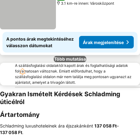
3.1 km-re innen: Városközpont
A pontos árak megtekintéséhez
Árak megjelenítése
válasszon dátumokat
Több mutatása
A szállásfoglalási oldalaktól kapott árak és foglalhatósági adatok
folyamatosan változnak. Emiatt előfordulhat, hogy a
szállásfoglalási oldalon már nem találja meg pontosan ugyanazt az
ajánlatot, amelyet a trivagón látott.
Gyakran Ismételt Kérdések Schladming
úticélról
Ártartomány
Schladming luxushoteleinek ára éjszakánként
‎137 058 Ft
–
137 058 Ft
.