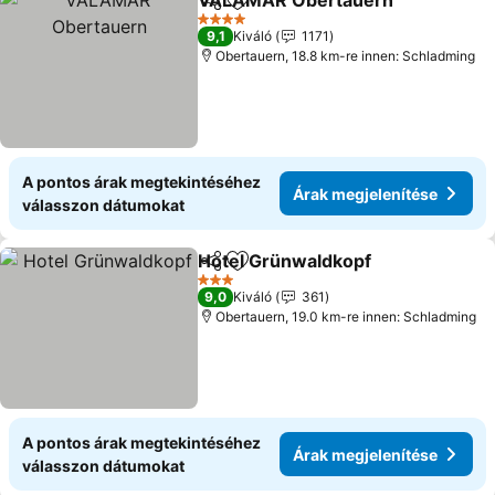
VALAMAR Obertauern
Megosztás
Hozzáadás a kedvencekhez
4 Kategória
9,1
Kiváló
1171
Obertauern, 18.8 km-re innen: Schladming
A pontos árak megtekintéséhez
Árak megjelenítése
válasszon dátumokat
Hotel Grünwaldkopf
Megosztás
Hozzáadás a kedvencekhez
3 Kategória
9,0
Kiváló
361
Obertauern, 19.0 km-re innen: Schladming
A pontos árak megtekintéséhez
Árak megjelenítése
válasszon dátumokat