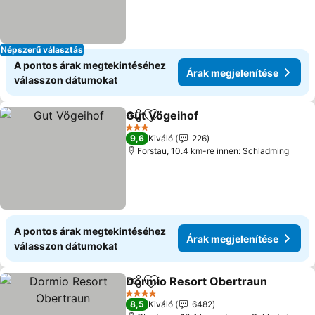
Népszerű választás
A pontos árak megtekintéséhez
Árak megjelenítése
válasszon dátumokat
Gut Vögeihof
Megosztás
Hozzáadás a kedvencekhez
3 Kategória
9,6
Kiváló
226
Forstau, 10.4 km-re innen: Schladming
A pontos árak megtekintéséhez
Árak megjelenítése
válasszon dátumokat
Dormio Resort Obertraun
Megosztás
Hozzáadás a kedvencekhez
4 Kategória
8,5
Kiváló
6482