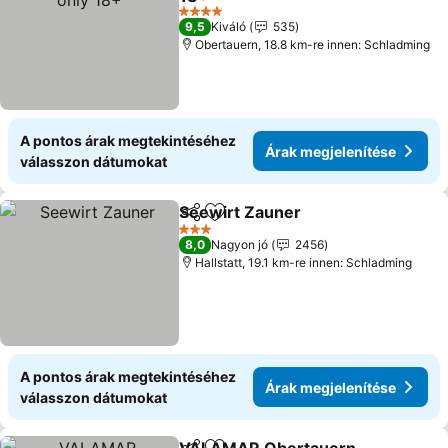
4 Kategória
9,5
Kiváló
535
Obertauern, 18.8 km-re innen: Schladming
A pontos árak megtekintéséhez
Árak megjelenítése
válasszon dátumokat
Seewirt Zauner
Megosztás
Hozzáadás a kedvencekhez
3 Kategória
8,0
Nagyon jó
2456
Hallstatt, 19.1 km-re innen: Schladming
A pontos árak megtekintéséhez
Árak megjelenítése
válasszon dátumokat