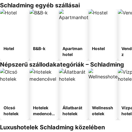
Schladming egyéb szállásai
Hotel
B&B-k
Apartman
Hostel
Vend
hotel
z
Népszerű szállodakategóriák – Schladming
Olcsó
Hotelek
Állatbarát
Wellnessh
Vízpa
hotelek
medencév
hotelek
otelek
hote
el
Luxushotelek Schladming közelében