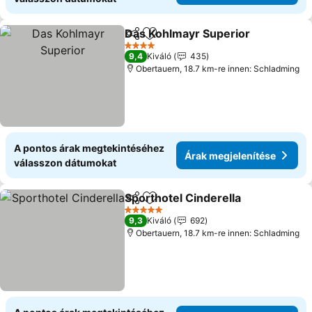
Das Kohlmayr Superior
Megosztás
Hozzáadás a kedvencekhez
4 Kategória
9,4
Kiváló
435
Obertauern, 18.7 km-re innen: Schladming
A pontos árak megtekintéséhez
Árak megjelenítése
válasszon dátumokat
Sporthotel Cinderella
Megosztás
Hozzáadás a kedvencekhez
5 Kategória
9,3
Kiváló
692
Obertauern, 18.7 km-re innen: Schladming