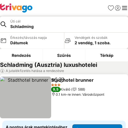
Kedvencek
Bejelen
Me
Úti cél
Schladming
Érkezés/távozás napja
Vendégek és szobák
Dátumok
2 vendég, 1 szoba.
Rendezés
Szűrés
Térkép
Schladming (Ausztria) luxushotelei
A jutalékfizetés hatása a rendezésre
Stadthotel brunner
Megosztás
Hozzáadás a kedvencekhez
3 Kategória
9,5
Kiváló
588
0.1 km-re innen: Városközpont
A pontos árak megtekintéséhez