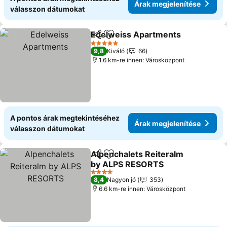
Árak megjelenítése
válasszon dátumokat
Edelweiss Apartments
Megosztás
Hozzáadás a kedvencekhez
5 Kategória
9,8
Kiváló
66
1.6 km-re innen: Városközpont
A pontos árak megtekintéséhez
Árak megjelenítése
válasszon dátumokat
Alpenchalets Reiteralm
Megosztás
Hozzáadás a kedvencekhez
by ALPS RESORTS
4 Kategória
8,4
Nagyon jó
353
6.6 km-re innen: Városközpont