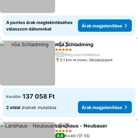
A pontos árak megtekintéséhez
Árak megjelenítése
válasszon dátumokat
nōa Schladming
Megosztás
Hozzáadás a kedvencekhez
5 Kategória
/
Még nincs értékelve
0.1 km-re innen: Városközpont
137 058 Ft
Kezdőár:
2 oldal
árainak mutatása
Árak megjelenítése
Landhaus - Neubauer
Megosztás
Hozzáadás a kedvencekhez
5 Kategória
9,6
Kiváló
55