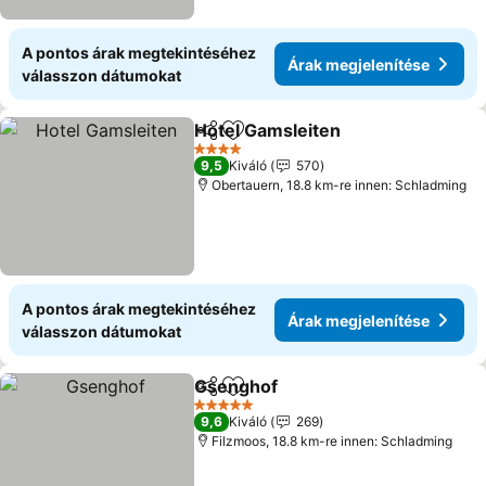
A pontos árak megtekintéséhez
Árak megjelenítése
válasszon dátumokat
Hotel Gamsleiten
Megosztás
Hozzáadás a kedvencekhez
4 Kategória
9,5
Kiváló
570
Obertauern, 18.8 km-re innen: Schladming
A pontos árak megtekintéséhez
Árak megjelenítése
válasszon dátumokat
Gsenghof
Megosztás
Hozzáadás a kedvencekhez
5 Kategória
9,6
Kiváló
269
Filzmoos, 18.8 km-re innen: Schladming