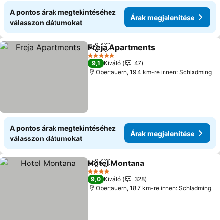
A pontos árak megtekintéséhez
Árak megjelenítése
válasszon dátumokat
Freja Apartments
Megosztás
Hozzáadás a kedvencekhez
5 Kategória
9,1
Kiváló
47
Obertauern, 19.4 km-re innen: Schladming
A pontos árak megtekintéséhez
Árak megjelenítése
válasszon dátumokat
Hotel Montana
Megosztás
Hozzáadás a kedvencekhez
4 Kategória
9,0
Kiváló
328
Obertauern, 18.7 km-re innen: Schladming