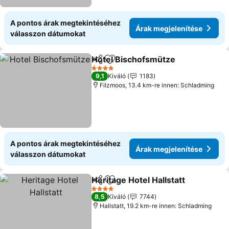
A pontos árak megtekintéséhez
Árak megjelenítése
válasszon dátumokat
Hotel Bischofsmütze
Megosztás
Hozzáadás a kedvencekhez
4 Kategória
9,1
Kiváló
1183
Filzmoos, 13.4 km-re innen: Schladming
A pontos árak megtekintéséhez
Árak megjelenítése
válasszon dátumokat
Heritage Hotel Hallstatt
Megosztás
Hozzáadás a kedvencekhez
4 Kategória
8,5
Kiváló
7744
Hallstatt, 19.2 km-re innen: Schladming