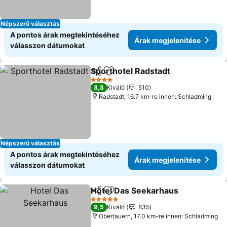
Népszerű választás
A pontos árak megtekintéséhez
Árak megjelenítése
válasszon dátumokat
Sporthotel Radstadt
Megosztás
Hozzáadás a kedvencekhez
4 Kategória
8,8
Kiváló
510
Radstadt, 16.7 km-re innen: Schladming
Népszerű választás
A pontos árak megtekintéséhez
Árak megjelenítése
válasszon dátumokat
Hotel Das Seekarhaus
Megosztás
Hozzáadás a kedvencekhez
5 Kategória
9,5
Kiváló
835
Obertauern, 17.0 km-re innen: Schladming