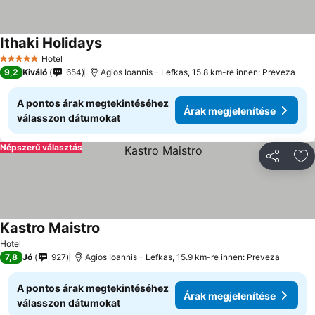
Ithaki Holidays
Hotel
5 Kategória
9,2
Kiváló
654
Agios Ioannis - Lefkas, 15.8 km-re innen: Preveza
A pontos árak megtekintéséhez
Árak megjelenítése
válasszon dátumokat
Népszerű választás
Megosztá
Ho
Kastro Maistro
Hotel
7,8
Jó
927
Agios Ioannis - Lefkas, 15.9 km-re innen: Preveza
A pontos árak megtekintéséhez
Árak megjelenítése
válasszon dátumokat