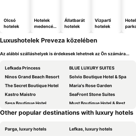
Olcsó
Hotelek
Állatbarát
Vízparti
Hote
hotelek
medencév
hotelek
hotelek
park
el
Luxushotelek Preveza közelében
Az alábbi szálláshelyek is érdekesek lehetnek az Ön számára...
Lefkada Princess
BLUE LUXURY SUITES
Ninos Grand Beach Resort
Solvio Boutique Hotel & Spa
The Secret Boutique Hotel
Maria's Rose Garden
Kastro Maistro
SeaFront Stone Suites
Sesa Boutique Hotel
Must Boutique Hotel & Restaurant
Other popular destinations with luxury hotels
Parga, luxury hotels
Lefkas, luxury hotels