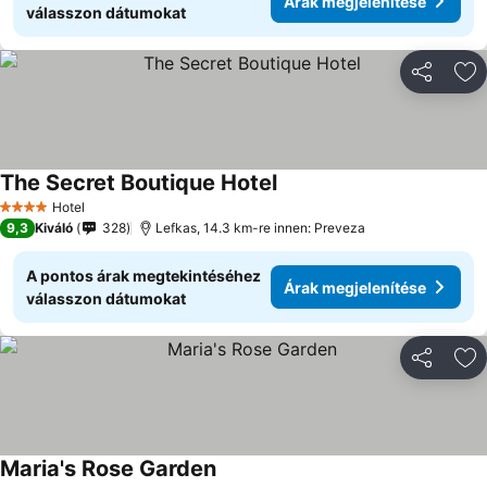
Árak megjelenítése
válasszon dátumokat
Megosztá
Ho
The Secret Boutique Hotel
Hotel
4 Kategória
9,3
Kiváló
328
Lefkas, 14.3 km-re innen: Preveza
A pontos árak megtekintéséhez
Árak megjelenítése
válasszon dátumokat
Megosztá
Ho
Maria's Rose Garden