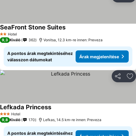
SeaFront Stone Suites
Hotel
2 Kategória
9,3
Kiváló
362
Vonitsa, 12.3 km-re innen: Preveza
A pontos árak megtekintéséhez
Árak megjelenítése
válasszon dátumokat
Megosztá
Ho
Lefkada Princess
Hotel
3 Kategória
9,8
Kiváló
170
Lefkas, 14.5 km-re innen: Preveza
A pontos árak megtekintéséhez