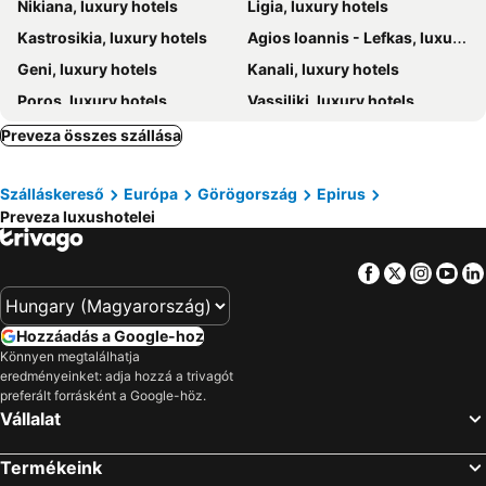
Nikiana, luxury hotels
Ligia, luxury hotels
Kastrosikia, luxury hotels
Agios Ioannis - Lefkas, luxury hotels
Geni, luxury hotels
Kanali, luxury hotels
Poros, luxury hotels
Vassiliki, luxury hotels
Agios Nikitas, luxury hotels
Arta, luxury hotels
Preveza összes szállása
Paleros, luxury hotels
Nydri, luxury hotels
Szálláskereső
Európa
Görögország
Epirus
Mikros Gialos, luxury hotels
Vonitsa, luxury hotels
Preveza luxushotelei
Ammoudia, luxury hotels
Tsoukalades, luxury hotels
Athani, luxury hotels
Kalamitsi, luxury hotels
Facebook
Twitter
Insta
Yo
Apolpena, luxury hotels
Mytikas, luxury hotels
Polydroso, luxury hotels
Gliki, luxury hotels
Hozzáadás a Google-hoz
Pantokratoras, luxury hotels
Könnyen megtalálhatja
eredményeinket: adja hozzá a trivagót
preferált forrásként a Google-höz.
Vállalat
Termékeink