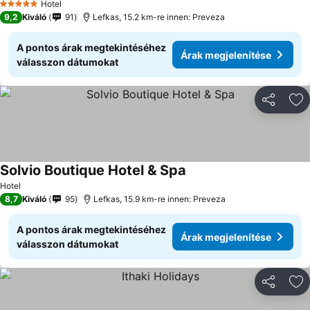
Hotel
5 Kategória
9,2
Kiváló
91
Lefkas, 15.2 km-re innen: Preveza
A pontos árak megtekintéséhez
Árak megjelenítése
válasszon dátumokat
Megosztá
Ho
Solvio Boutique Hotel & Spa
Hotel
8,7
Kiváló
95
Lefkas, 15.9 km-re innen: Preveza
A pontos árak megtekintéséhez
Árak megjelenítése
válasszon dátumokat
Megosztá
Ho