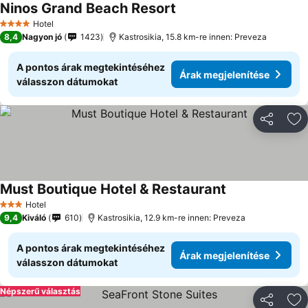
Ninos Grand Beach Resort
Hotel
4 Kategória
8,4
Nagyon jó
1423
Kastrosikia, 15.8 km-re innen: Preveza
A pontos árak megtekintéséhez
Árak megjelenítése
válasszon dátumokat
Megosztá
Ho
Must Boutique Hotel & Restaurant
Hotel
3 Kategória
9,4
Kiváló
610
Kastrosikia, 12.9 km-re innen: Preveza
A pontos árak megtekintéséhez
Árak megjelenítése
válasszon dátumokat
Népszerű választás
Megosztá
Ho