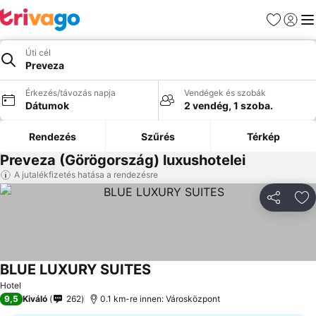
Kedvencek
Bejelen
Me
Úti cél
Preveza
Érkezés/távozás napja
Vendégek és szobák
Dátumok
2 vendég, 1 szoba.
Rendezés
Szűrés
Térkép
Preveza (Görögország) luxushotelei
A jutalékfizetés hatása a rendezésre
Megosztá
Ho
BLUE LUXURY SUITES
Hotel
9,5
Kiváló
262
0.1 km-re innen: Városközpont