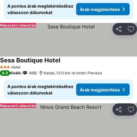
A pontos árak megtekintéséhez
Árak megjelenítése
válasszon dátumokat
Népszerű választás
Megosztá
Ho
Sesa Boutique Hotel
Hotel
3 Kategória
9,0
Kiváló
468
Kanali, 13.0 km-re innen: Preveza
A pontos árak megtekintéséhez
Árak megjelenítése
válasszon dátumokat
Népszerű választás
Megosztá
Ho