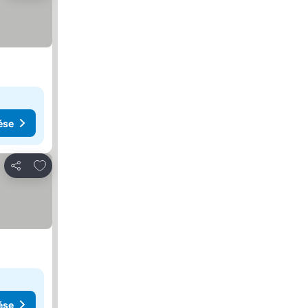
ése
Hozzáadás a kedvencekhez
Megosztás
ése