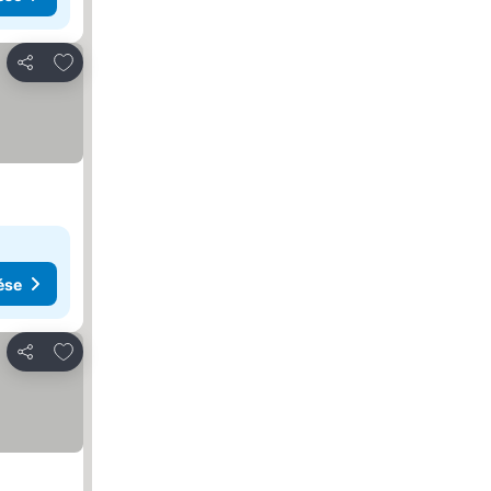
Hozzáadás a kedvencekhez
Megosztás
ése
Hozzáadás a kedvencekhez
Megosztás