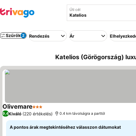
Úti cél
Szűrők
2
Rendezés
Ár
Elhelyezked
Katelios (Görögország) lux
Olivemare
3 Kategória
Kiváló
(220 értékelés)
9,4
0.4 km távolságra a parttól
A pontos árak megtekintéséhez válasszon dátumokat