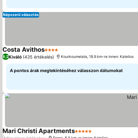
Népszerű választás
Costa Avithos
4 Kategória
Kiváló
(435 értékelés)
9,2
Kourkoumelata, 18.9 km-re innen: Katelios
A pontos árak megtekintéséhez válasszon dátumokat
Mari Christi Apartments
5 Kategória
/
Poros, 8.3 km-re innen: Katelios