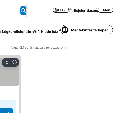
HU · Ft
Menü
Bejelentkezés
Megtekintés térképen
e
Légkondicionáló
Wifi
Kiadó ház/apartman
Strand
Konyha
Regg
A jutalékfizetés hatása a rendezésre
Hozzáadás a kedvencekhez
Megosztás