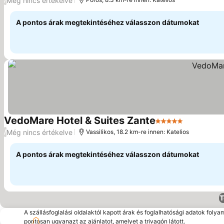
Még nincs értékelve
A pontos árak megtekintéséhez válasszon dátumokat
VedoMare Hotel & Suites Zante
5 Kategória
Még nincs értékelve
/
Vassilikos, 18.2 km-re innen: Katelios
A pontos árak megtekintéséhez válasszon dátumokat
T
A szállásfoglalási oldalaktól kapott árak és foglalhatósági adatok folya
pontosan ugyanazt az ajánlatot, amelyet a trivagón látott.