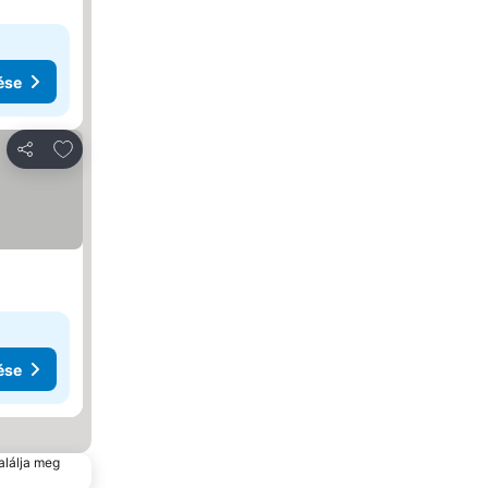
ése
Hozzáadás a kedvencekhez
Megosztás
ése
alálja meg