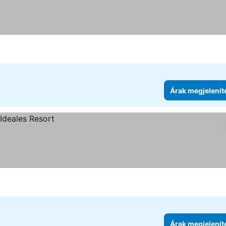
Árak megjelenít
Árak megjelenít