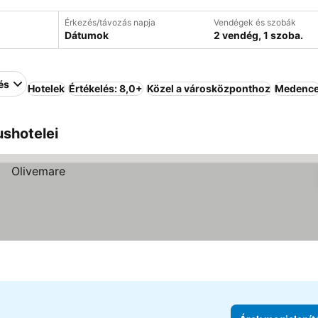
Érkezés/távozás napja
Vendégek és szobák
Dátumok
2 vendég, 1 szoba.
és
Hotelek
Értékelés: 8,0+
Közel a városközponthoz
Medenc
ushotelei