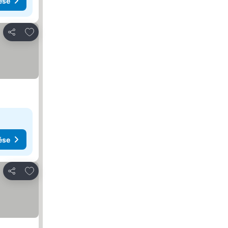
ése
Hozzáadás a kedvencekhez
Megosztás
ése
Hozzáadás a kedvencekhez
Megosztás