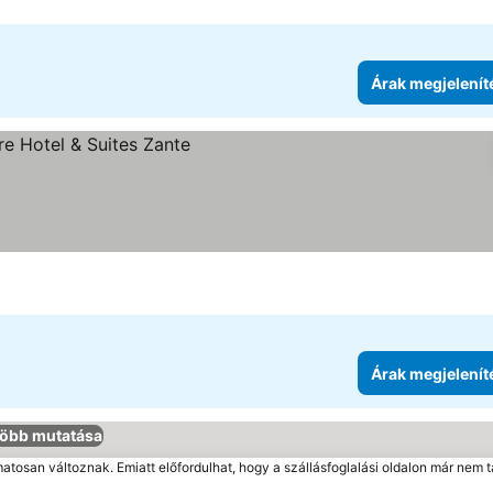
Árak megjelenít
Árak megjelenít
öbb mutatása
matosan változnak. Emiatt előfordulhat, hogy a szállásfoglalási oldalon már nem t