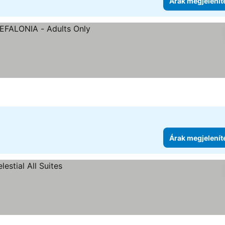
Árak megjelenít
Árak megjelenít