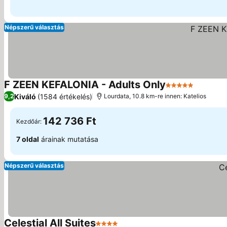
Népszerű választás
F ZEEN KEFALONIA - Adults Only
5 Kategória
Kiváló
(1584 értékelés)
9,2
Lourdata, 10.8 km-re innen: Katelios
142 736 Ft
Kezdőár:
7 oldal
árainak mutatása
Népszerű választás
Celestial All Suites