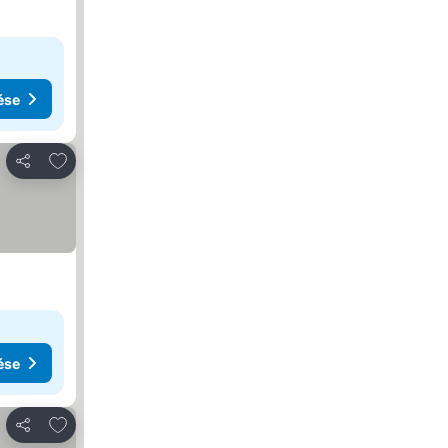
ése
Hozzáadás a kedvencekhez
Megosztás
ése
Hozzáadás a kedvencekhez
Megosztás