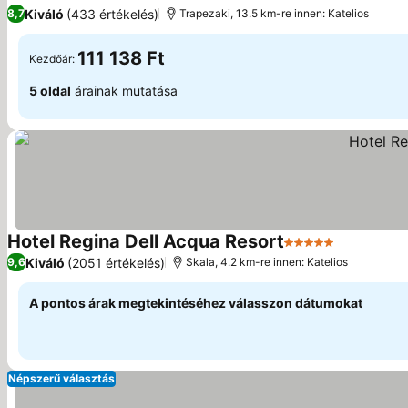
4 Kategória
Kiváló
(433 értékelés)
8,7
Trapezaki, 13.5 km-re innen: Katelios
111 138 Ft
Kezdőár:
5 oldal
árainak mutatása
Hotel Regina Dell Acqua Resort
5 Kategória
Kiváló
(2051 értékelés)
9,6
Skala, 4.2 km-re innen: Katelios
A pontos árak megtekintéséhez válasszon dátumokat
Népszerű választás