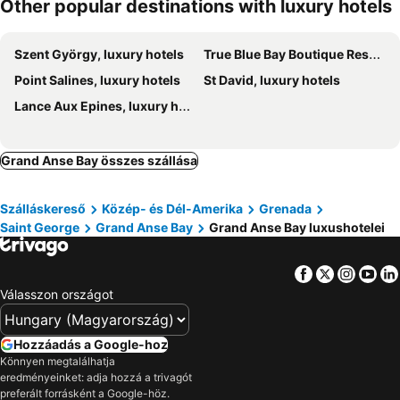
Other popular destinations with luxury hotels
Szent György, luxury hotels
True Blue Bay Boutique Resort, luxury hotels
Point Salines, luxury hotels
St David, luxury hotels
Lance Aux Epines, luxury hotels
Grand Anse Bay összes szállása
Szálláskereső
Közép- és Dél-Amerika
Grenada
Saint George
Grand Anse Bay
Grand Anse Bay luxushotelei
Facebook
Twitter
Insta
Yo
Válasszon országot
Hozzáadás a Google-hoz
Könnyen megtalálhatja
eredményeinket: adja hozzá a trivagót
preferált forrásként a Google-höz.