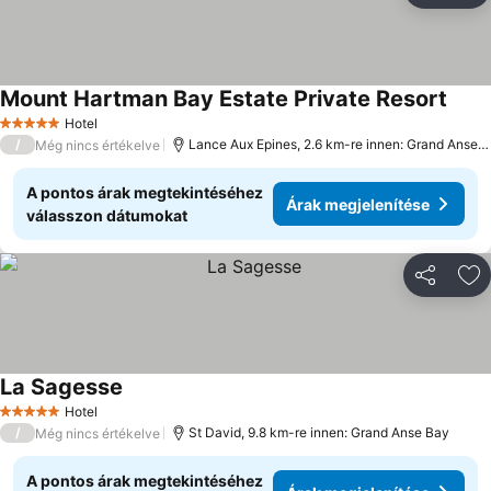
Mount Hartman Bay Estate Private Resort
Hotel
5 Kategória
/
Lance Aux Epines, 2.6 km-re innen: Grand Anse Bay
Még nincs értékelve
A pontos árak megtekintéséhez
Árak megjelenítése
válasszon dátumokat
Megosztá
Ho
La Sagesse
Hotel
5 Kategória
/
St David, 9.8 km-re innen: Grand Anse Bay
Még nincs értékelve
A pontos árak megtekintéséhez