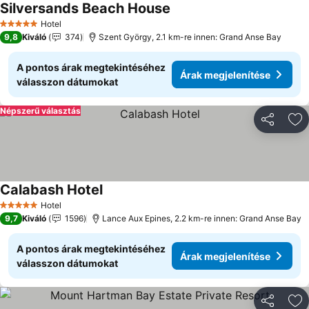
Silversands Beach House
Hotel
5 Kategória
9,8
Kiváló
374
Szent György, 2.1 km-re innen: Grand Anse Bay
A pontos árak megtekintéséhez
Árak megjelenítése
válasszon dátumokat
Népszerű választás
Megosztá
Ho
Calabash Hotel
Hotel
5 Kategória
9,7
Kiváló
1596
Lance Aux Epines, 2.2 km-re innen: Grand Anse Bay
A pontos árak megtekintéséhez
Árak megjelenítése
válasszon dátumokat
Megosztá
Ho