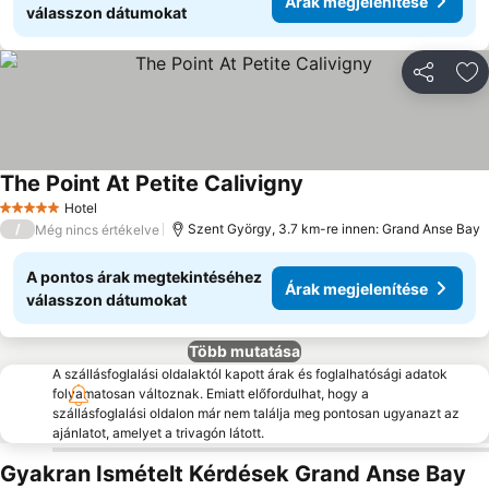
Árak megjelenítése
válasszon dátumokat
Megosztá
Ho
The Point At Petite Calivigny
Hotel
5 Kategória
/
Szent György, 3.7 km-re innen: Grand Anse Bay
Még nincs értékelve
A pontos árak megtekintéséhez
Árak megjelenítése
válasszon dátumokat
Több mutatása
A szállásfoglalási oldalaktól kapott árak és foglalhatósági adatok
folyamatosan változnak. Emiatt előfordulhat, hogy a
szállásfoglalási oldalon már nem találja meg pontosan ugyanazt az
ajánlatot, amelyet a trivagón látott.
Gyakran Ismételt Kérdések Grand Anse Bay