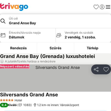
Kedvencek
Bejelen
Me
Úti cél
Grand Anse Bay
Érkezés/távozás napja
Vendégek és szobák
Dátumok
2 vendég, 1 szoba.
Rendezés
Szűrés
Térkép
Grand Anse Bay (Grenada) luxushotelei
A jutalékfizetés hatása a rendezésre
Népszerű választás
Megosztá
Ho
Silversands Grand Anse
Hotel
5 Kategória
9,4
Kiváló
1083
1.2 km-re innen: Városközpont