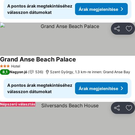
A pontos árak megtekintéséhez
Árak megjelenítése
válasszon dátumokat
Megosztá
Ho
Grand Anse Beach Palace
Hotel
3 Kategória
8,1
Nagyon jó
536
Szent György, 1.3 km-re innen: Grand Anse Bay
A pontos árak megtekintéséhez
Árak megjelenítése
válasszon dátumokat
Népszerű választás
Megosztá
Ho