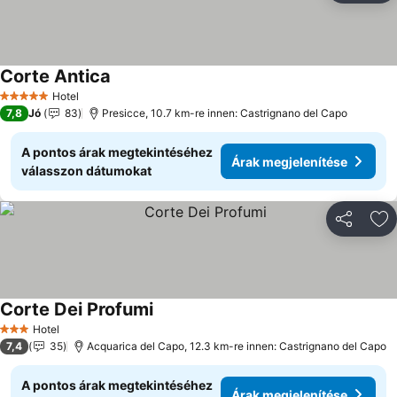
Corte Antica
Árak megjelenítése
Hotel
5 Kategória
7,8
Jó
83
Presicce, 10.7 km-re innen: Castrignano del Capo
A pontos árak megtekintéséhez
Árak megjelenítése
válasszon dátumokat
Megosztá
Ho
Corte Dei Profumi
Árak megjelenítése
Hotel
3 Kategória
7,4
35
Acquarica del Capo, 12.3 km-re innen: Castrignano del Capo
A pontos árak megtekintéséhez
Árak megjelenítése