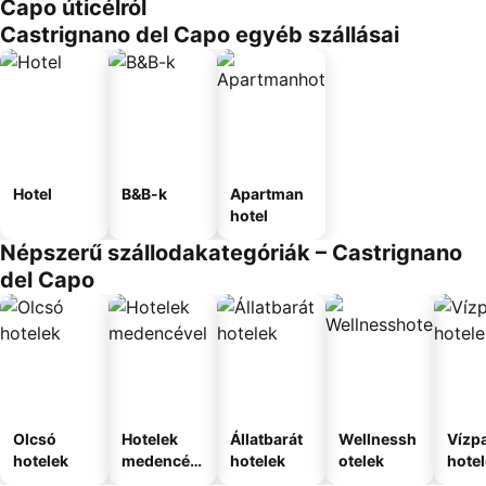
Capo úticélról
Castrignano del Capo egyéb szállásai
Hotel
B&B-k
Apartman
hotel
Népszerű szállodakategóriák – Castrignano
del Capo
Olcsó
Hotelek
Állatbarát
Wellnessh
Vízpa
hotelek
medencév
hotelek
otelek
hote
el