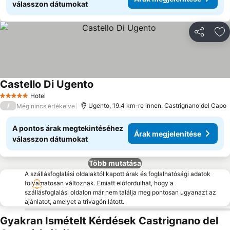
válasszon dátumokat
Megosztá
Ho
Castello Di Ugento
Árak megjelenítése
Hotel
5 Kategória
/
Ugento, 19.4 km-re innen: Castrignano del Capo
Még nincs értékelve
A pontos árak megtekintéséhez
Árak megjelenítése
válasszon dátumokat
Több mutatása
A szállásfoglalási oldalaktól kapott árak és foglalhatósági adatok
folyamatosan változnak. Emiatt előfordulhat, hogy a
szállásfoglalási oldalon már nem találja meg pontosan ugyanazt az
ajánlatot, amelyet a trivagón látott.
Gyakran Ismételt Kérdések Castrignano del