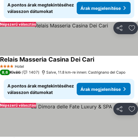
A pontos árak megtekintéséhez
Árak megjelenítése
válasszon dátumokat
Népszerű választás
Megosztá
Ho
Relais Masseria Casina Dei Cari
Árak megjelenítés
Hotel
4 Kategória
8,6
Kiváló
1407
Salve, 11.8 km-re innen: Castrignano del Capo
A pontos árak megtekintéséhez
Árak megjelenítése
válasszon dátumokat
Népszerű választás
Megosztá
Ho