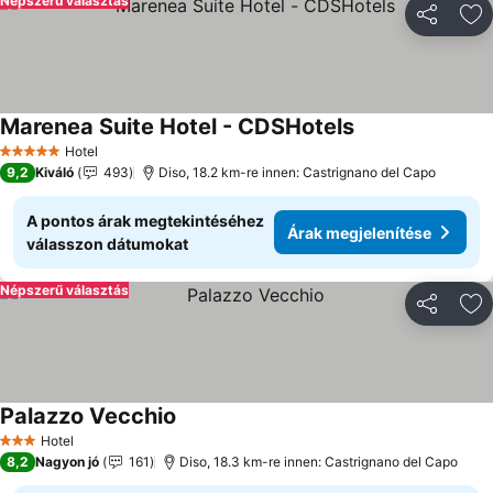
Népszerű választás
Megosztá
Ho
Marenea Suite Hotel - CDSHotels
Árak megjelenít
Hotel
5 Kategória
9,2
Kiváló
493
Diso, 18.2 km-re innen: Castrignano del Capo
A pontos árak megtekintéséhez
Árak megjelenítése
válasszon dátumokat
Népszerű választás
Megosztá
Ho
Palazzo Vecchio
Árak megjelenítése
Hotel
3 Kategória
8,2
Nagyon jó
161
Diso, 18.3 km-re innen: Castrignano del Capo