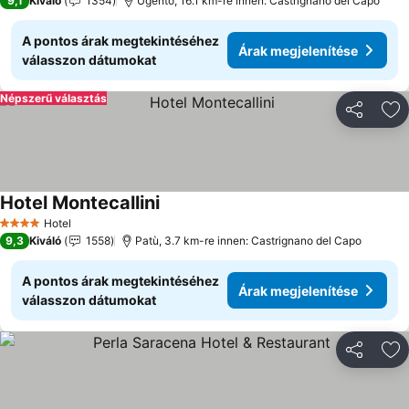
9,1
Kiváló
1354
Ugento, 16.1 km-re innen: Castrignano del Capo
A pontos árak megtekintéséhez
Árak megjelenítése
válasszon dátumokat
Népszerű választás
Megosztá
Ho
Hotel Montecallini
Árak megjelenítése
Hotel
4 Kategória
9,3
Kiváló
1558
Patù, 3.7 km-re innen: Castrignano del Capo
A pontos árak megtekintéséhez
Árak megjelenítése
válasszon dátumokat
Megosztá
Ho