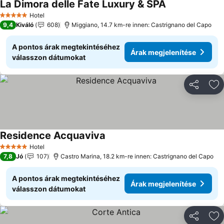
La Dimora delle Fate Luxury & SPA
Árak megjelení
Hotel
5 Kategória
9,4
Kiváló
608
Miggiano, 14.7 km-re innen: Castrignano del Capo
A pontos árak megtekintéséhez
Árak megjelenítése
válasszon dátumokat
Megosztá
Ho
Residence Acquaviva
Árak megjelenítése
Hotel
5 Kategória
7,8
Jó
107
Castro Marina, 18.2 km-re innen: Castrignano del Capo
A pontos árak megtekintéséhez
Árak megjelenítése
válasszon dátumokat
Megosztá
Ho