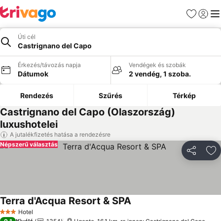
Kedvencek
Bejelen
Me
Úti cél
Castrignano del Capo
Érkezés/távozás napja
Vendégek és szobák
Dátumok
2 vendég, 1 szoba.
Rendezés
Szűrés
Térkép
Castrignano del Capo (Olaszország)
luxushotelei
A jutalékfizetés hatása a rendezésre
Népszerű választás
Megosztá
Ho
Terra d'Acqua Resort & SPA
Árak megjelenítése
Hotel
3 Kategória