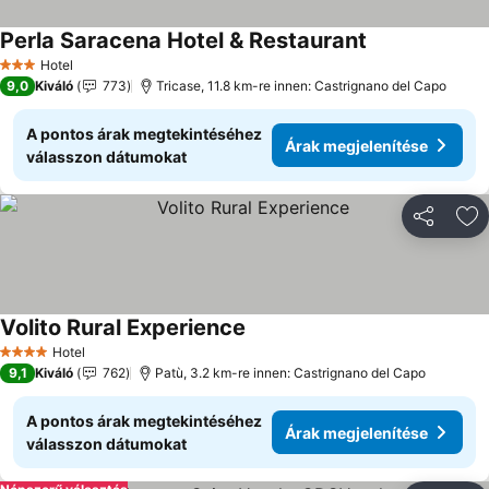
Perla Saracena Hotel & Restaurant
Árak megjelení
Hotel
3 Kategória
9,0
Kiváló
773
Tricase, 11.8 km-re innen: Castrignano del Capo
A pontos árak megtekintéséhez
Árak megjelenítése
válasszon dátumokat
Megosztá
Ho
Volito Rural Experience
Árak megjelenítése
Hotel
4 Kategória
9,1
Kiváló
762
Patù, 3.2 km-re innen: Castrignano del Capo
A pontos árak megtekintéséhez
Árak megjelenítése
válasszon dátumokat