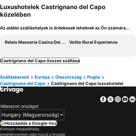
Luxushotelek Castrignano del Capo
közelében
Az alábbi szálláshelyek is érdekesek lehetnek az Ön számára...
Relais Masseria Casina Dei Cari
Volito Rural Experience
Castrignano del Capo összes szállása
Szálláskereső
Európa
Olaszország
Puglia
Castrignano del Capo
Castrignano del Capo luxushotelei
Facebook
Twitter
Insta
Yo
Válasszon országot
Hozzáadás a Google-hoz
Könnyen megtalálhatja
eredményeinket: adja hozzá a trivagót