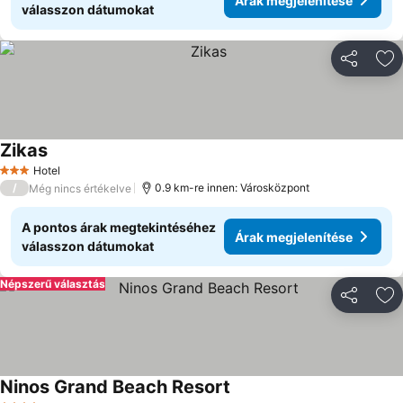
Árak megjelenítése
válasszon dátumokat
Megosztá
Ho
Zikas
Hotel
3 Kategória
/
0.9 km-re innen: Városközpont
Még nincs értékelve
A pontos árak megtekintéséhez
Árak megjelenítése
válasszon dátumokat
Népszerű választás
Megosztá
Ho
Ninos Grand Beach Resort