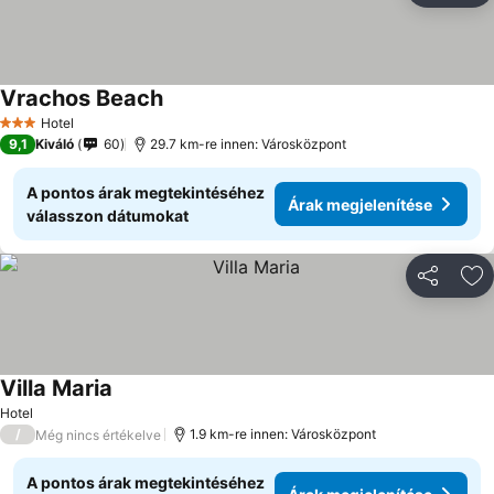
Vrachos Beach
Hotel
3 Kategória
9,1
Kiváló
60
29.7 km-re innen: Városközpont
A pontos árak megtekintéséhez
Árak megjelenítése
válasszon dátumokat
Megosztá
Ho
Villa Maria
Hotel
/
1.9 km-re innen: Városközpont
Még nincs értékelve
A pontos árak megtekintéséhez