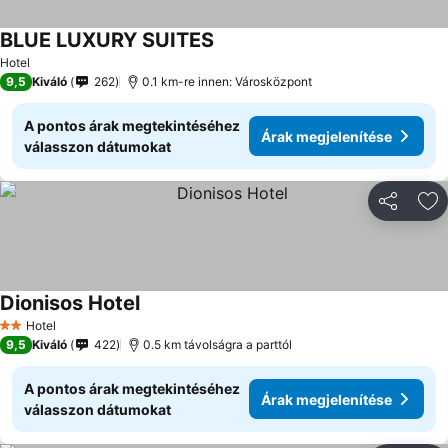
BLUE LUXURY SUITES
Hotel
9,5
Kiváló
262
0.1 km-re innen: Városközpont
A pontos árak megtekintéséhez
Árak megjelenítése
válasszon dátumokat
Megosztá
Ho
Dionisos Hotel
Hotel
2 Kategória
9,5
Kiváló
422
0.5 km távolságra a parttól
A pontos árak megtekintéséhez
Árak megjelenítése
válasszon dátumokat