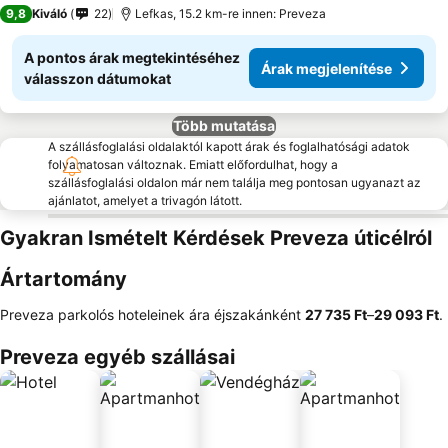
9,8
Kiváló
22
Lefkas, 15.2 km-re innen: Preveza
A pontos árak megtekintéséhez
Árak megjelenítése
válasszon dátumokat
Több mutatása
A szállásfoglalási oldalaktól kapott árak és foglalhatósági adatok
folyamatosan változnak. Emiatt előfordulhat, hogy a
szállásfoglalási oldalon már nem találja meg pontosan ugyanazt az
ajánlatot, amelyet a trivagón látott.
Gyakran Ismételt Kérdések Preveza úticélról
Ártartomány
Preveza parkolós hoteleinek ára éjszakánként
‎27 735 Ft
–
‎29 093 Ft
.
Preveza egyéb szállásai