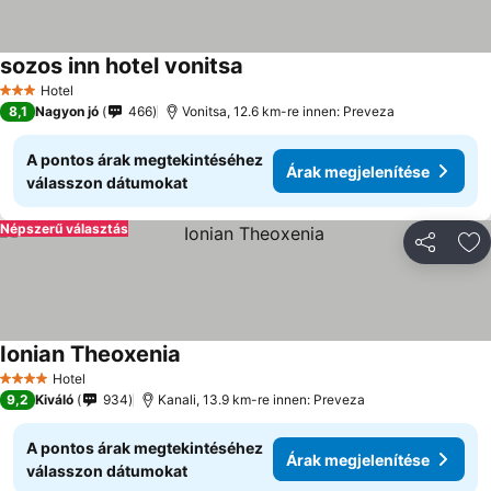
sozos inn hotel vonitsa
Hotel
3 Kategória
8,1
Nagyon jó
466
Vonitsa, 12.6 km-re innen: Preveza
A pontos árak megtekintéséhez
Árak megjelenítése
válasszon dátumokat
Népszerű választás
Megosztá
Ho
Ionian Theoxenia
Hotel
4 Kategória
9,2
Kiváló
934
Kanali, 13.9 km-re innen: Preveza
A pontos árak megtekintéséhez
Árak megjelenítése
válasszon dátumokat