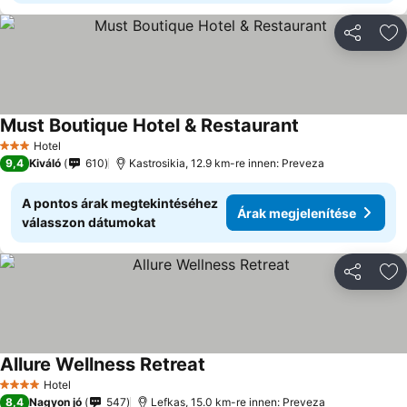
Megosztá
Ho
Must Boutique Hotel & Restaurant
Hotel
3 Kategória
9,4
Kiváló
610
Kastrosikia, 12.9 km-re innen: Preveza
A pontos árak megtekintéséhez
Árak megjelenítése
válasszon dátumokat
Megosztá
Ho
Allure Wellness Retreat
Hotel
4 Kategória
8,4
Nagyon jó
547
Lefkas, 15.0 km-re innen: Preveza