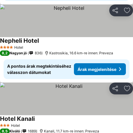
Megosztá
Ho
Nepheli Hotel
Hotel
4 Kategória
8,2
Nagyon jó
836
Kastrosikia, 16.6 km-re innen: Preveza
A pontos árak megtekintéséhez
Árak megjelenítése
válasszon dátumokat
Megosztá
Ho
Hotel Kanali
Hotel
3 Kategória
8,5
Kiváló
1689
Kanali, 11.7 km-re innen: Preveza