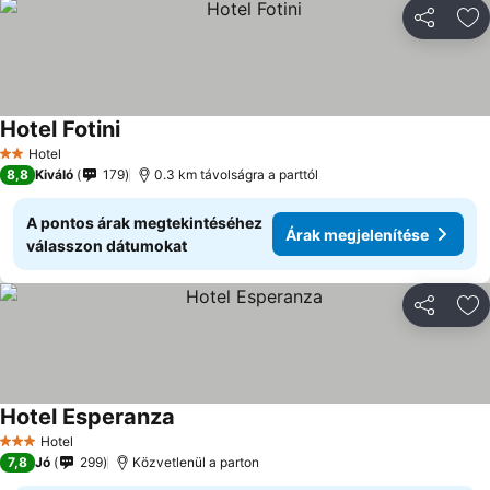
Megosztá
Ho
Hotel Fotini
Hotel
2 Kategória
8,8
Kiváló
179
0.3 km távolságra a parttól
A pontos árak megtekintéséhez
Árak megjelenítése
válasszon dátumokat
Megosztá
Ho
Hotel Esperanza
Hotel
3 Kategória
7,8
Jó
299
Közvetlenül a parton