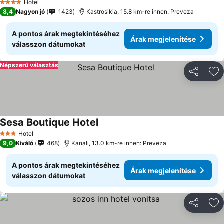
Hotel
4 Kategória
8,4
Nagyon jó
1423
Kastrosikia, 15.8 km-re innen: Preveza
A pontos árak megtekintéséhez
Árak megjelenítése
válasszon dátumokat
Népszerű választás
Megosztá
Ho
Sesa Boutique Hotel
Hotel
3 Kategória
9,0
Kiváló
468
Kanali, 13.0 km-re innen: Preveza
A pontos árak megtekintéséhez
Árak megjelenítése
válasszon dátumokat
Megosztá
Ho