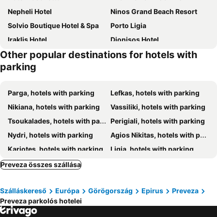
Nepheli Hotel
Ninos Grand Beach Resort
Solvio Boutique Hotel & Spa
Porto Ligia
Iraklis Hotel
Dionisos Hotel
Other popular destinations for hotels with
Maria's Rose Garden
Ianos Hotel
parking
Kastro Maistro
To Agridi
Margarona Royal Hotel
Ionian Breeze Studios
Parga, hotels with parking
Lefkas, hotels with parking
Thalero Holidays Center
Sesa Boutique Hotel
Nikiana, hotels with parking
Vassiliki, hotels with parking
Lefkadios Hern Studios
Semiramis
Tsoukalades, hotels with parking
Perigiali, hotels with parking
Kalivakia View
Anemones Villas by Omikron Selections
Nydri, hotels with parking
Agios Nikitas, hotels with parking
Ocean Hotel Resort
Studios Prodromidis Πρεβεζα
Kariotes, hotels with parking
Ligia, hotels with parking
Iliana
The Captain's House Boutique Hotel
Agios Ioannis - Lefkas, hotels with parking
Kastrosikia, hotels with parking
Preveza összes szállása
Vrachos Beach
Nostos Mare
Kanali, hotels with parking
Geni, hotels with parking
Hotel Kanali
Must Boutique Hotel & Restaurant
Szálláskereső
Európa
Görögország
Epirus
Preveza
Poros, hotels with parking
Ammoudia, hotels with parking
Sirius
Ionian White Villas Lefkada
Preveza parkolós hotelei
Mikros Gialos, hotels with parking
Ligia, hotels with parking
Golden Beach Preveza
Poseidon Beach Hotel