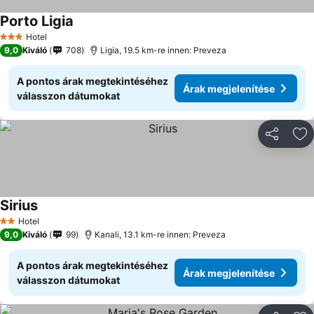
Porto Ligia
Hotel
3 Kategória
9,0
Kiváló
708
Ligia, 19.5 km-re innen: Preveza
A pontos árak megtekintéséhez
Árak megjelenítése
válasszon dátumokat
Megosztá
Ho
Sirius
Hotel
2 Kategória
9,0
Kiváló
99
Kanali, 13.1 km-re innen: Preveza
A pontos árak megtekintéséhez
Árak megjelenítése
válasszon dátumokat