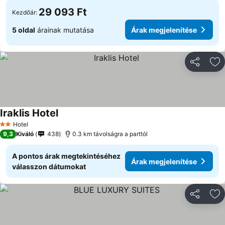
29 093 Ft
Kezdőár:
5 oldal
árainak mutatása
Árak megjelenítése
Megosztá
Ho
Iraklis Hotel
Hotel
2 Kategória
9,3
Kiváló
438
0.3 km távolságra a parttól
A pontos árak megtekintéséhez
Árak megjelenítése
válasszon dátumokat
Megosztá
Ho