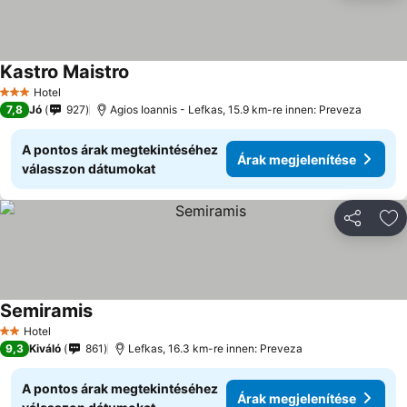
Kastro Maistro
Hotel
3 Kategória
7,8
Jó
927
Agios Ioannis - Lefkas, 15.9 km-re innen: Preveza
A pontos árak megtekintéséhez
Árak megjelenítése
válasszon dátumokat
Megosztá
Ho
Semiramis
Hotel
2 Kategória
9,3
Kiváló
861
Lefkas, 16.3 km-re innen: Preveza
A pontos árak megtekintéséhez
Árak megjelenítése