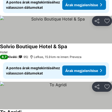
A pontos árak megtekintéséhez
Árak megjelenítése
válasszon dátumokat
Megosztá
Ho
Solvio Boutique Hotel & Spa
Hotel
8,7
Kiváló
95
Lefkas, 15.9 km-re innen: Preveza
A pontos árak megtekintéséhez
Árak megjelenítése
válasszon dátumokat
Megosztá
Ho