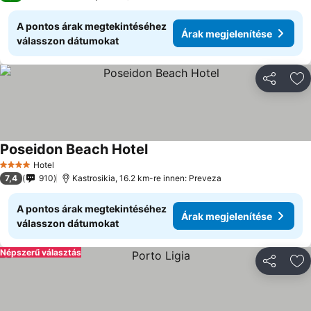
A pontos árak megtekintéséhez
Árak megjelenítése
válasszon dátumokat
Megosztá
Ho
Poseidon Beach Hotel
Hotel
4 Kategória
7,4
910
Kastrosikia, 16.2 km-re innen: Preveza
A pontos árak megtekintéséhez
Árak megjelenítése
válasszon dátumokat
Népszerű választás
Megosztá
Ho