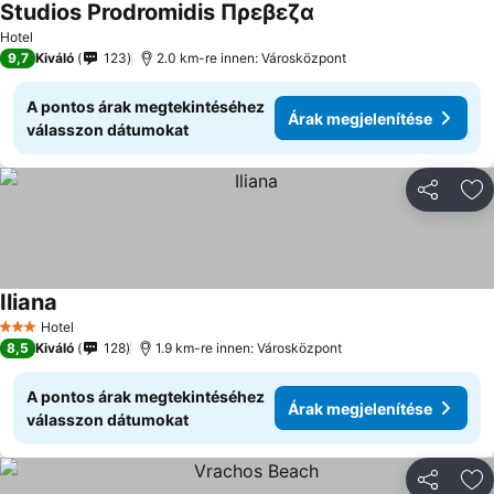
Studios Prodromidis Πρεβεζα
Hotel
9,7
Kiváló
123
2.0 km-re innen: Városközpont
A pontos árak megtekintéséhez
Árak megjelenítése
válasszon dátumokat
Megosztá
Ho
Iliana
Hotel
3 Kategória
8,5
Kiváló
128
1.9 km-re innen: Városközpont
A pontos árak megtekintéséhez
Árak megjelenítése
válasszon dátumokat
Megosztá
Ho