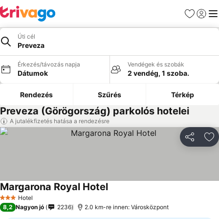
Kedvencek
Bejelen
Me
Úti cél
Preveza
Érkezés/távozás napja
Vendégek és szobák
Dátumok
2 vendég, 1 szoba.
Rendezés
Szűrés
Térkép
Preveza (Görögország) parkolós hotelei
A jutalékfizetés hatása a rendezésre
Megosztá
Ho
Margarona Royal Hotel
Hotel
3 Kategória
8,2
Nagyon jó
2236
2.0 km-re innen: Városközpont