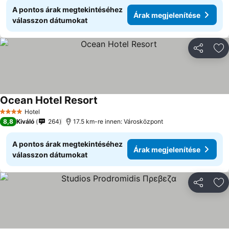
A pontos árak megtekintéséhez
Árak megjelenítése
válasszon dátumokat
Megosztá
Ho
Ocean Hotel Resort
Hotel
4 Kategória
8,8
Kiváló
264
17.5 km-re innen: Városközpont
A pontos árak megtekintéséhez
Árak megjelenítése
válasszon dátumokat
Megosztá
Ho