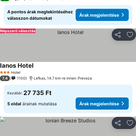
A pontos árak megtekintéséhez
Árak megjelenítése
válasszon dátumokat
Népszerű választás
Megosztá
Ho
Ianos Hotel
Hotel
3 Kategória
7,4
1100
Lefkas, 14.7 km-re innen: Preveza
27 735 Ft
Kezdőár:
5 oldal
árainak mutatása
Árak megjelenítése
Megosztá
Ho