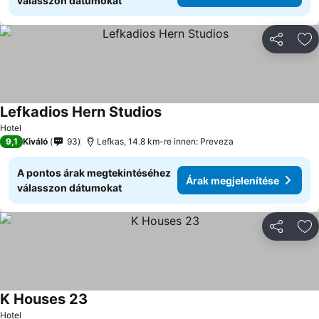
válasszon dátumokat
Megosztá
Ho
Lefkadios Hern Studios
Hotel
9,1
Kiváló
93
Lefkas, 14.8 km-re innen: Preveza
A pontos árak megtekintéséhez
Árak megjelenítése
válasszon dátumokat
Megosztá
Ho
K Houses 23
Hotel