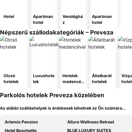
Hotel
Apartman
Vendéghá
Apartman
hotel
z
hotel
Népszerű szállodakategóriák – Preveza
Olcsó
Luxushote
Hotelek
Állatbarát
Vízpa
hotelek
lek
medencév
hotelek
hote
el
Parkolós hotelek Preveza közelében
Az alábbi szálláshelyek is érdekesek lehetnek az Ön számára...
Artemis Pension
Allure Wellness Retreat
Hotel Boschetto
BLUE LUXURY SUITES