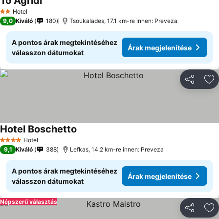
To Agridi
Hotel
2 Kategória
9,0
Kiváló
180
Tsoukalades, 17.1 km-re innen: Preveza
A pontos árak megtekintéséhez
Árak megjelenítése
válasszon dátumokat
Megosztá
Ho
Hotel Boschetto
Hotel
4 Kategória
9,1
Kiváló
388
Lefkas, 14.2 km-re innen: Preveza
A pontos árak megtekintéséhez
Árak megjelenítése
válasszon dátumokat
Népszerű választás
Megosztá
Ho