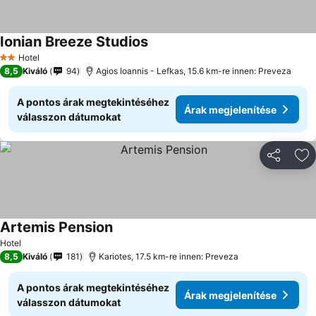
Ionian Breeze Studios
Hotel
2 Kategória
8,5
Kiváló
94
Agios Ioannis - Lefkas, 15.6 km-re innen: Preveza
A pontos árak megtekintéséhez
Árak megjelenítése
válasszon dátumokat
Megosztá
Ho
Artemis Pension
Hotel
8,5
Kiváló
181
Kariotes, 17.5 km-re innen: Preveza
A pontos árak megtekintéséhez
Árak megjelenítése
válasszon dátumokat