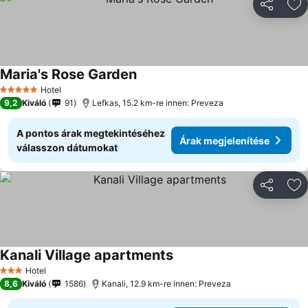
Megosztá
Ho
Maria's Rose Garden
Hotel
5 Kategória
9,2
Kiváló
91
Lefkas, 15.2 km-re innen: Preveza
A pontos árak megtekintéséhez
Árak megjelenítése
válasszon dátumokat
Megosztá
Ho
Kanali Village apartments
Hotel
3 Kategória
8,6
Kiváló
1586
Kanali, 12.9 km-re innen: Preveza