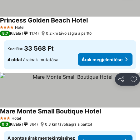
Princess Golden Beach Hotel
Hotel
4 Kategória
8,7
Kiváló
1174
0.2 km távolságra a parttól
33 568 Ft
Kezdőár:
4 oldal
árainak mutatása
Árak megjelenítése
Megosztá
Ho
Mare Monte Small Boutique Hotel
Hotel
3 Kategória
9,3
Kiváló
364
0.3 km távolságra a parttól
A pontos árak megtekintéséhez