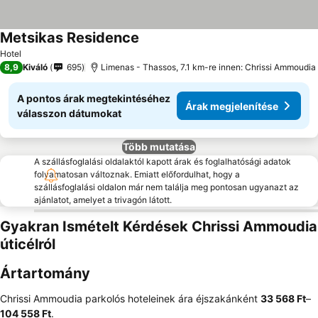
Metsikas Residence
Hotel
8,9
Kiváló
695
Limenas - Thassos, 7.1 km-re innen: Chrissi Ammoudia
A pontos árak megtekintéséhez
Árak megjelenítése
válasszon dátumokat
Több mutatása
A szállásfoglalási oldalaktól kapott árak és foglalhatósági adatok
folyamatosan változnak. Emiatt előfordulhat, hogy a
szállásfoglalási oldalon már nem találja meg pontosan ugyanazt az
ajánlatot, amelyet a trivagón látott.
Gyakran Ismételt Kérdések Chrissi Ammoudia
úticélról
Ártartomány
Chrissi Ammoudia parkolós hoteleinek ára éjszakánként
‎33 568 Ft
–
104 558 Ft
.