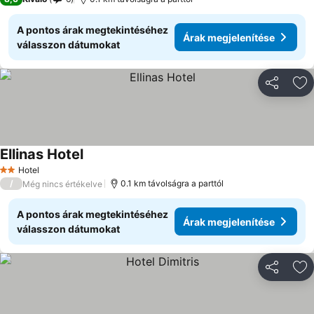
A pontos árak megtekintéséhez
Árak megjelenítése
válasszon dátumokat
Megosztá
Ho
Ellinas Hotel
Hotel
2 Kategória
/
0.1 km távolságra a parttól
Még nincs értékelve
A pontos árak megtekintéséhez
Árak megjelenítése
válasszon dátumokat
Megosztá
Ho