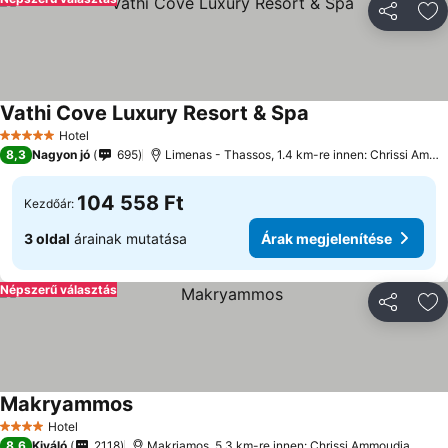
Megosztá
Ho
Vathi Cove Luxury Resort & Spa
Hotel
5 Kategória
8,3
Nagyon jó
695
Limenas - Thassos, 1.4 km-re innen: Chrissi Ammoudia
104 558 Ft
Kezdőár:
3 oldal
árainak mutatása
Árak megjelenítése
Népszerű választás
Megosztá
Ho
Makryammos
Hotel
4 Kategória
8,6
Kiváló
2118
Makriamos, 5.3 km-re innen: Chrissi Ammoudia