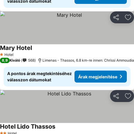
válasszon dátumokat
Megosztá
Ho
Mary Hotel
Hotel
1 Kategória
8,9
Kiváló
568
Limenas - Thassos, 6.8 km-re innen: Chrissi Ammoudia
A pontos árak megtekintéséhez
Árak megjelenítése
válasszon dátumokat
Megosztá
Ho
Hotel Lido Thassos
Hotel