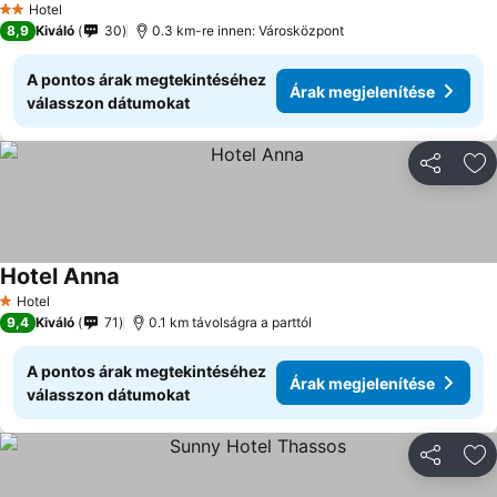
Hotel
2 Kategória
8,9
Kiváló
30
0.3 km-re innen: Városközpont
A pontos árak megtekintéséhez
Árak megjelenítése
válasszon dátumokat
Megosztá
Ho
Hotel Anna
Hotel
1 Kategória
9,4
Kiváló
71
0.1 km távolságra a parttól
A pontos árak megtekintéséhez
Árak megjelenítése
válasszon dátumokat
Megosztá
Ho