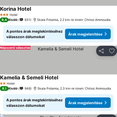
Korina Hotel
Hotel
3 Kategória
9,4
Kiváló
931
Skala Potamia, 2.2 km-re innen: Chrissi Ammoudia
A pontos árak megtekintéséhez
Árak megjelenítése
válasszon dátumokat
Népszerű választás
Megosztá
Ho
Kamelia & Semeli Hotel
Hotel
2 Kategória
9,1
Kiváló
948
Skala Potamia, 2.3 km-re innen: Chrissi Ammoudia
A pontos árak megtekintéséhez
Árak megjelenítése
válasszon dátumokat