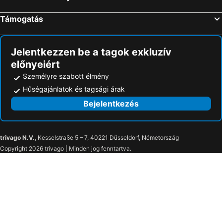
Amo Golden Suites
Enavlion Hotel
Alexis Villas
Golden Sand
Támogatás
Studios Afrodite
Barocco Mare
Ellas Hotel
Studios Aigaio
Jelentkezzen be a tagok exkluzív
Porto Thassos Apartments & Studios
Vanta
előnyeiért
Villa Maria
Studios Venetia
Személyre szabott élmény
Oasis luxury apartments
Studio Lazaridi
Hűségajánlatok és tagsági árak
Akti Hotel
Prinos Mare
Bejelentkezés
TSIGOURA VERDE RESORT
Kohylia by La Scala Beach
Hermes
Prinos
trivago N.V.
, Kesselstraße 5 – 7, 40221 Düsseldorf, Németország
Copyright 2026 trivago | Minden jog fenntartva.