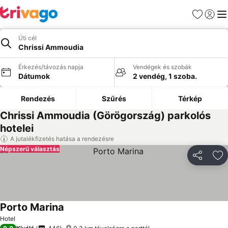
Kedvencek
Bejelen
Me
Úti cél
Chrissi Ammoudia
Érkezés/távozás napja
Vendégek és szobák
Dátumok
2 vendég, 1 szoba.
Rendezés
Szűrés
Térkép
Chrissi Ammoudia (Görögország) parkolós
hotelei
A jutalékfizetés hatása a rendezésre
Népszerű választás
Megosztá
Ho
Porto Marina
Hotel