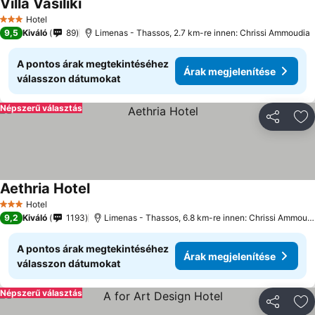
Villa Vasiliki
Hotel
3 Kategória
9,5
Kiváló
89
Limenas - Thassos, 2.7 km-re innen: Chrissi Ammoudia
A pontos árak megtekintéséhez
Árak megjelenítése
válasszon dátumokat
Népszerű választás
Megosztá
Ho
Aethria Hotel
Hotel
3 Kategória
9,2
Kiváló
1193
Limenas - Thassos, 6.8 km-re innen: Chrissi Ammoudia
A pontos árak megtekintéséhez
Árak megjelenítése
válasszon dátumokat
Népszerű választás
Megosztá
Ho