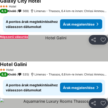
Galaxy City Hotel
Hotel
3 Kategória
8,5
Kiváló
569
Limenas - Thassos, 6.4 km-re innen: Chrissi Ammoudia
A pontos árak megtekintéséhez
Árak megjelenítése
válasszon dátumokat
Népszerű választás
Megosztá
Ho
Hotel Galini
Hotel
2 Kategória
8,8
Kiváló
535
Limenas - Thassos, 6.8 km-re innen: Chrissi Ammoudia
A pontos árak megtekintéséhez
Árak megjelenítése
válasszon dátumokat
Megosztá
Ho