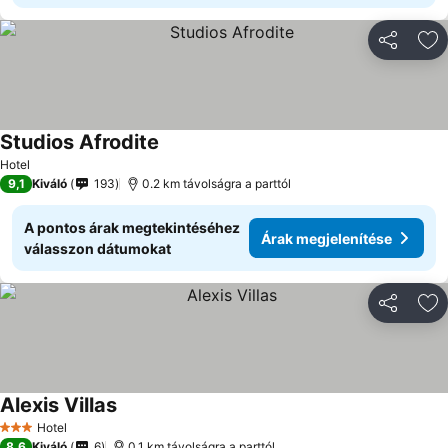
Megosztá
Ho
Studios Afrodite
Hotel
9,1
Kiváló
193
0.2 km távolságra a parttól
A pontos árak megtekintéséhez
Árak megjelenítése
válasszon dátumokat
Megosztá
Ho
Alexis Villas
Hotel
3 Kategória
8,6
Kiváló
6
0.1 km távolságra a parttól