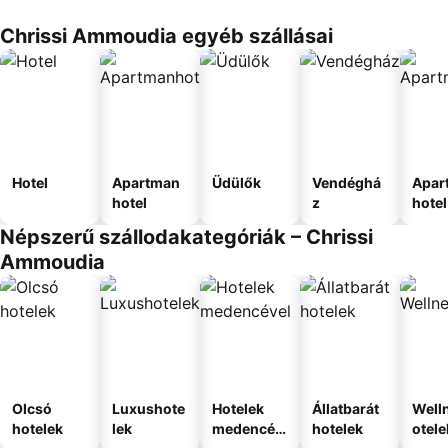
Chrissi Ammoudia egyéb szállásai
Hotel
Apartman
Üdülők
Vendéghá
Apar
hotel
z
hotel
Népszerű szállodakategóriák – Chrissi
Ammoudia
Olcsó
Luxushote
Hotelek
Állatbarát
Well
hotelek
lek
medencév
hotelek
otele