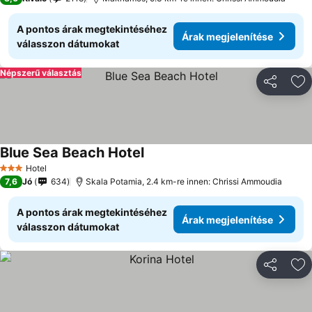
A pontos árak megtekintéséhez
Árak megjelenítése
válasszon dátumokat
Népszerű választás
Megosztá
Ho
Blue Sea Beach Hotel
Hotel
3 Kategória
7,6
Jó
634
Skala Potamia, 2.4 km-re innen: Chrissi Ammoudia
A pontos árak megtekintéséhez
Árak megjelenítése
válasszon dátumokat
Megosztá
Ho