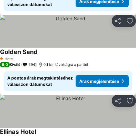
Árak megjelenítése
válasszon dátumokat
Megosztá
Ho
Golden Sand
Hotel
1 Kategória
9,0
Kiváló
794
0.1 km távolságra a parttól
A pontos árak megtekintéséhez
Árak megjelenítése
válasszon dátumokat
Megosztá
Ho
Ellinas Hotel