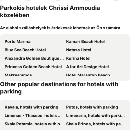
el
Parkolós hotelek Chrissi Ammoudia
közelében
Az alábbi szálláshelyek is érdekesek lehetnek az Ön számára...
Porto Marina
Kamari Beach Hotel
Blue Sea Beach Hotel
Natasa Hotel
Alexandra Golden Boutique Hotel - Adults Only
Korina Hotel
Princess Golden Beach Hotel
A for Art Design Hotel
Makryammos
Hotel Maranton Beach
Other popular destinations for hotels with
Ocean Beach Hotel
Hotel Stella
parking
Markos Studios
Blue Sky Apartments
Villa Anthelion
Blue Bay Beach Hotel
Kavala, hotels with parking
Potos, hotels with parking
Kallisti Hotel
Vlachogiannis Hotel
Limenas - Thassos, hotels with parking
Limenaria, hotels with parking
Atrium Hotel Thassos
Alexandra Elegance Bridging Generations
Skala Potamia, hotels with parking
Skala Prinos, hotels with parking
Kamelia & Semeli Hotel
Aethria Hotel