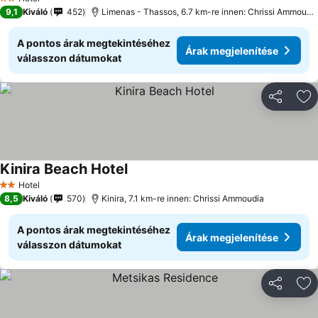
2 Kategória
9,1
Kiváló
452
Limenas - Thassos, 6.7 km-re innen: Chrissi Ammoudia
A pontos árak megtekintéséhez
Árak megjelenítése
válasszon dátumokat
Megosztá
Ho
Kinira Beach Hotel
Hotel
2 Kategória
8,5
Kiváló
570
Kinira, 7.1 km-re innen: Chrissi Ammoudia
A pontos árak megtekintéséhez
Árak megjelenítése
válasszon dátumokat
Megosztá
Ho