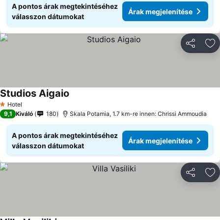
A pontos árak megtekintéséhez
Árak megjelenítése
válasszon dátumokat
Megosztá
Ho
Studios Aigaio
Hotel
1 Kategória
9,1
Kiváló
180
Skala Potamia, 1.7 km-re innen: Chrissi Ammoudia
A pontos árak megtekintéséhez
Árak megjelenítése
válasszon dátumokat
Megosztá
Ho