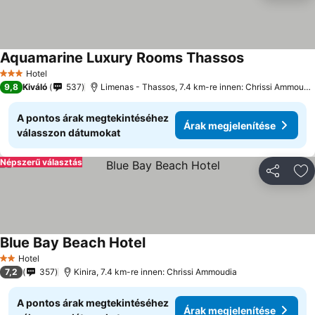
Aquamarine Luxury Rooms Thassos
Hotel
3 Kategória
9,8
Kiváló
537
Limenas - Thassos, 7.4 km-re innen: Chrissi Ammoudia
A pontos árak megtekintéséhez
Árak megjelenítése
válasszon dátumokat
Népszerű választás
Megosztá
Ho
Blue Bay Beach Hotel
Hotel
2 Kategória
7,2
357
Kinira, 7.4 km-re innen: Chrissi Ammoudia
A pontos árak megtekintéséhez
Árak megjelenítése