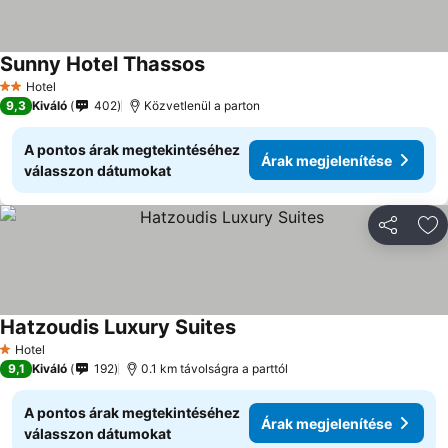
Sunny Hotel Thassos
Hotel
2 Kategória
9,3
Kiváló
402
Közvetlenül a parton
A pontos árak megtekintéséhez
Árak megjelenítése
válasszon dátumokat
Megosztá
Ho
Hatzoudis Luxury Suites
Hotel
1 Kategória
9,1
Kiváló
192
0.1 km távolságra a parttól
A pontos árak megtekintéséhez
Árak megjelenítése
válasszon dátumokat