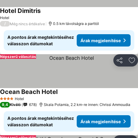
Hotel Dimitris
Hotel
/
0.5 km távolságra a parttól
Még nincs értékelve
A pontos árak megtekintéséhez
Árak megjelenítése
válasszon dátumokat
Népszerű választás
Megosztá
Ho
Ocean Beach Hotel
Hotel
4 Kategória
9,4
Kiváló
678
Skala Potamia, 2.2 km-re innen: Chrissi Ammoudia
A pontos árak megtekintéséhez
Árak megjelenítése
válasszon dátumokat
Népszerű választás