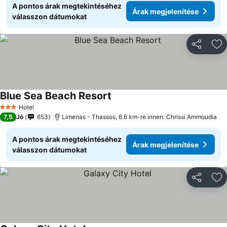
A pontos árak megtekintéséhez
Árak megjelenítése
válasszon dátumokat
Megosztá
Ho
Blue Sea Beach Resort
Hotel
3 Kategória
7,5
Jó
653
Limenas - Thassos, 6.6 km-re innen: Chrissi Ammoudia
A pontos árak megtekintéséhez
Árak megjelenítése
válasszon dátumokat
Megosztá
Ho