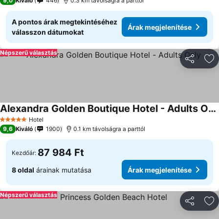
9,0
Kiváló
446
0.3 km távolságra a parttól
A pontos árak megtekintéséhez
Árak megjelenítése
válasszon dátumokat
Népszerű választás
Megosztá
Ho
Alexandra Golden Boutique Hotel - Adults Only
Hotel
5 Kategória
9,6
Kiváló
1900
0.1 km távolságra a parttól
87 984 Ft
Kezdőár:
8 oldal
árainak mutatása
Árak megjelenítése
Népszerű választás
Megosztá
Ho