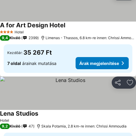
A for Art Design Hotel
Hotel
4 Kategória
9,4
Kiváló
2399
Limenas - Thassos, 6.8 km-re innen: Chrissi Ammoudia
35 267 Ft
Kezdőár:
7 oldal
árainak mutatása
Árak megjelenítése
Megosztá
Ho
Lena Studios
Hotel
9,2
Kiváló
47
Skala Potamia, 2.8 km-re innen: Chrissi Ammoudia