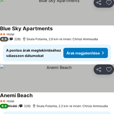
Megosztá
Ho
Blue Sky Apartments
Hotel
2 Kategória
6,9
228
Skala Potamia, 2.6 km-re innen: Chrissi Ammoudia
A pontos árak megtekintéséhez
Árak megjelenítése
válasszon dátumokat
Megosztá
Ho
Anemi Beach
Hotel
2 Kategória
9,5
Kiváló
326
Skala Potamia, 2.2 km-re innen: Chrissi Ammoudia