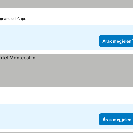
rignano del Capo
Árak megjelení
Árak megjelení