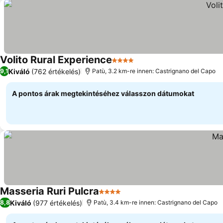
Volito Rural Experience
4 Kategória
Kiváló
(762 értékelés)
9,1
Patù, 3.2 km-re innen: Castrignano del Capo
A pontos árak megtekintéséhez válasszon dátumokat
Masseria Ruri Pulcra
4 Kategória
Kiváló
(977 értékelés)
8,8
Patù, 3.4 km-re innen: Castrignano del Capo