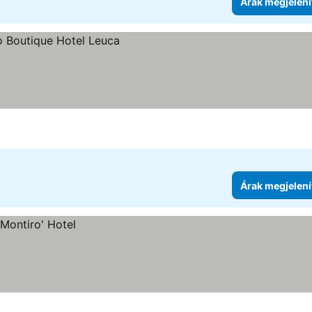
Árak megjelení
Árak megjelení