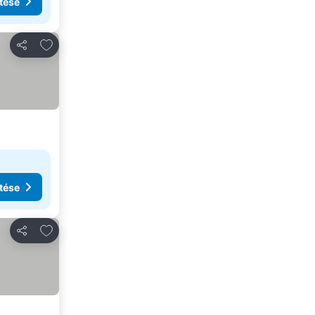
tése
Hozzáadás a kedvencekhez
Megosztás
tése
Hozzáadás a kedvencekhez
Megosztás