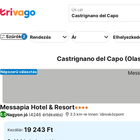
Úti cél
Szűrők
2
Rendezés
Ár
Elhelyezked
Castrignano del Capo (Olas
Népszerű választás
Messapia Hotel & Resort
4 Kategória
Nagyon jó
(4246 értékelés)
8,0
3.5 km-re innen: Városközpont
19 243 Ft
Kezdőár: