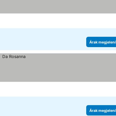
Árak megjelení
Árak megjelení