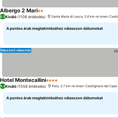
Albergo 2 Mari
2 Kategória
Kiváló
(1108 értékelés)
8,5
Santa Maria di Leuca, 3.6 km-re innen: Cast
A pontos árak megtekintéséhez válasszon dátumokat
Népszerű választás
Hotel Montecallini
4 Kategória
Kiváló
(1558 értékelés)
9,3
Patù, 3.7 km-re innen: Castrignano del Capo
A pontos árak megtekintéséhez válasszon dátumokat