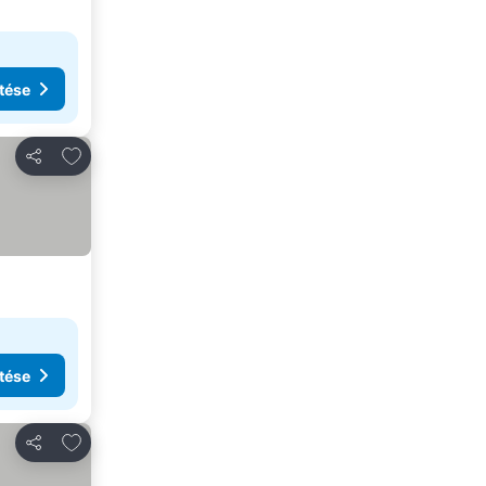
tése
Hozzáadás a kedvencekhez
Megosztás
tése
Hozzáadás a kedvencekhez
Megosztás