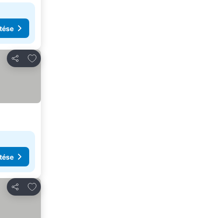
tése
Hozzáadás a kedvencekhez
Megosztás
tése
Hozzáadás a kedvencekhez
Megosztás