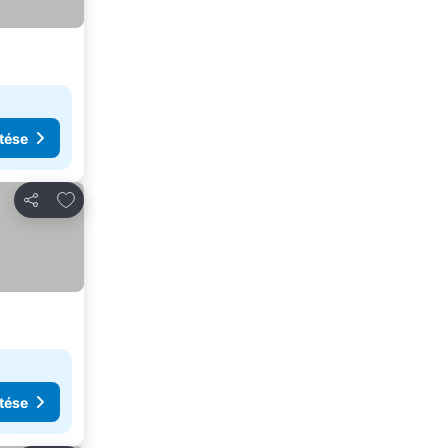
tése
Hozzáadás a kedvencekhez
Megosztás
tése