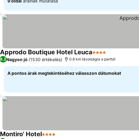
9 oldal
árainak mutatása
Approdo Boutique Hotel Leuca
4 Kategória
Nagyon jó
(1530 értékelés)
8,2
0.6 km távolságra a parttól
A pontos árak megtekintéséhez válasszon dátumokat
Montiro' Hotel
4 Kategória