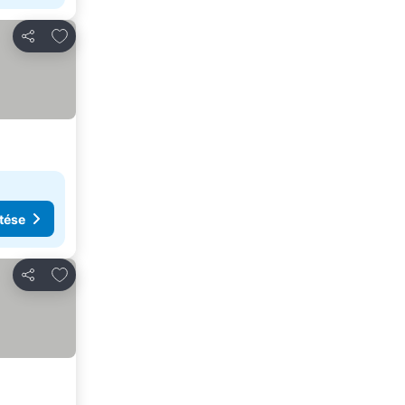
Hozzáadás a kedvencekhez
Megosztás
tése
Hozzáadás a kedvencekhez
Megosztás