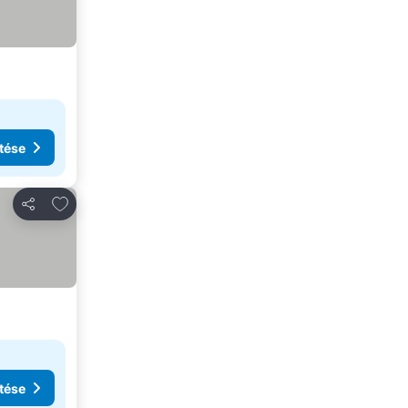
tése
Hozzáadás a kedvencekhez
Megosztás
tése