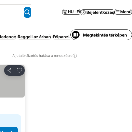
HU · Ft
Menü
Bejelentkezés
Megtekintés térképen
edence
Reggeli az árban
Félpanzió
Apartmanhotel
Parkoló
K
A jutalékfizetés hatása a rendezésre
Hozzáadás a kedvencekhez
Megosztás