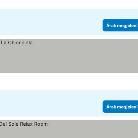
Árak megjelení
Árak megjelení