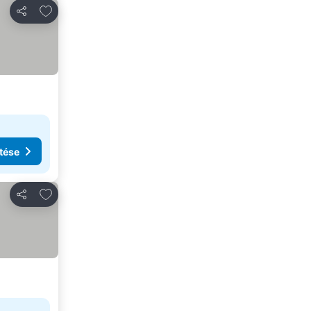
Hozzáadás a kedvencekhez
Megosztás
tése
Hozzáadás a kedvencekhez
Megosztás