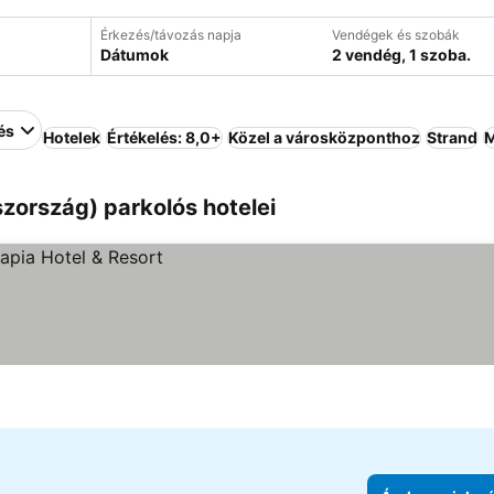
Érkezés/távozás napja
Vendégek és szobák
Dátumok
2 vendég, 1 szoba.
és
Hotelek
Értékelés: 8,0+
Közel a városközponthoz
Strand
M
zország) parkolós hotelei