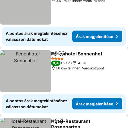
0.6 km-re innen: Városközpont
A pontos árak megtekintéséhez
Árak megjelenítése
válasszon dátumokat
Ferienhotel Sonnenhof
Megosztás
Hozzáadás a kedvencekhez
4 Kategória
9,4
Kiváló
439
1.6 km-re innen: Városközpont
A pontos árak megtekintéséhez
Árak megjelenítése
válasszon dátumokat
Hotel-Restaurant
Megosztás
Hozzáadás a kedvencekhez
Rosengarten