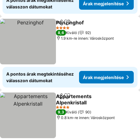
A pontos árak megtekintéséhez
Árak megjelenítése
válasszon dátumokat
Penzinghof
Megosztás
Hozzáadás a kedvencekhez
4 Kategória
8,6
Kiváló
92
1.9 km-re innen: Városközpont
A pontos árak megtekintéséhez
Árak megjelenítése
válasszon dátumokat
Appartements
Megosztás
Hozzáadás a kedvencekhez
Alpenkristall
4 Kategória
9,3
Kiváló
90
0.8 km-re innen: Városközpont