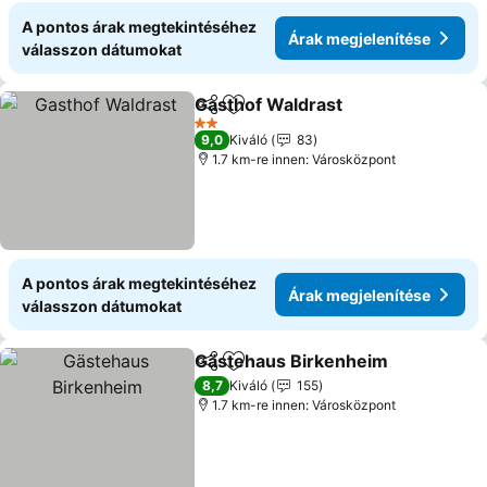
A pontos árak megtekintéséhez
Árak megjelenítése
válasszon dátumokat
Gasthof Waldrast
Megosztás
Hozzáadás a kedvencekhez
2 Kategória
9,0
Kiváló
83
1.7 km-re innen: Városközpont
A pontos árak megtekintéséhez
Árak megjelenítése
válasszon dátumokat
Gästehaus Birkenheim
Megosztás
Hozzáadás a kedvencekhez
8,7
Kiváló
155
1.7 km-re innen: Városközpont