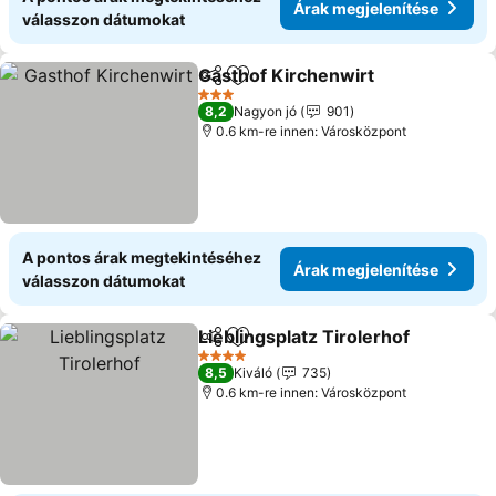
Árak megjelenítése
válasszon dátumokat
Gasthof Kirchenwirt
Megosztás
Hozzáadás a kedvencekhez
3 Kategória
8,2
Nagyon jó
901
0.6 km-re innen: Városközpont
A pontos árak megtekintéséhez
Árak megjelenítése
válasszon dátumokat
Lieblingsplatz Tirolerhof
Megosztás
Hozzáadás a kedvencekhez
4 Kategória
8,5
Kiváló
735
0.6 km-re innen: Városközpont