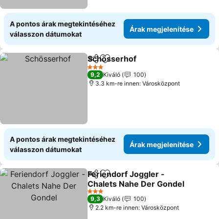
A pontos árak megtekintéséhez
Árak megjelenítése
válasszon dátumokat
Schösserhof
Megosztás
Hozzáadás a kedvencekhez
3 Kategória
9,2
Kiváló
100
3.3 km-re innen: Városközpont
A pontos árak megtekintéséhez
Árak megjelenítése
válasszon dátumokat
Feriendorf Joggler -
Megosztás
Hozzáadás a kedvencekhez
Chalets Nahe Der Gondel
3 Kategória
9,3
Kiváló
100
2.2 km-re innen: Városközpont