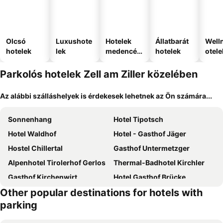
Olcsó
Luxushote
Hotelek
Állatbarát
Well
hotelek
lek
medencév
hotelek
otele
el
Parkolós hotelek Zell am Ziller közelében
Az alábbi szálláshelyek is érdekesek lehetnek az Ön számára...
Sonnenhang
Hotel Tipotsch
Hotel Waldhof
Hotel - Gasthof Jäger
Hostel Chillertal
Gasthof Untermetzger
Alpenhotel Tirolerhof Gerlos
Thermal-Badhotel Kirchler
Gasthof Kirchenwirt
Hotel Gasthof Brücke
Other popular destinations for hotels with
Ferienhof Oblasser
das Cityhouse
parking
Hotel Waldfriede
Haus Tirol
Hotel zum grünen Tor
Junser Gasthausl