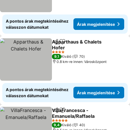
A pontos árak megtekintéséhez
Árak megjelenítése
válasszon dátumokat
Apparthaus & Chalets
Megosztás
Hozzáadás a kedvencekhez
Hofer
4 Kategória
9,1
Kiváló
70
0.8 km-re innen: Városközpont
A pontos árak megtekintéséhez
Árak megjelenítése
válasszon dátumokat
VillaFrancesca -
Megosztás
Hozzáadás a kedvencekhez
Emanuela/Raffaela
5 Kategória
9,4
Kiváló
40