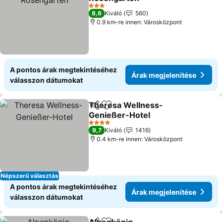
3 Kategória
8,6
Kiváló
560
0.9 km-re innen: Városközpont
A pontos árak megtekintéséhez
Árak megjelenítése
válasszon dátumokat
Theresa Wellness-
Megosztás
Hozzáadás a kedvencekhez
Genießer-Hotel
4 Kategória
9,7
Kiváló
1416
0.4 km-re innen: Városközpont
Népszerű választás
A pontos árak megtekintéséhez
Árak megjelenítése
válasszon dátumokat