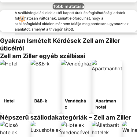
Több mutatása
A szállásfoglalási oldalaktól kapott árak és foglalhatósági adatok
folyamatosan változnak. Emiatt előfordulhat, hogy a
szállásfoglalási oldalon már nem találja meg pontosan ugyanazt az
ajánlatot, amelyet a trivagón látott.
Gyakran Ismételt Kérdések Zell am Ziller
úticélról
Zell am Ziller egyéb szállásai
Hotel
B&B-k
Vendéghá
Apartman
z
hotel
Népszerű szállodakategóriák – Zell am Ziller