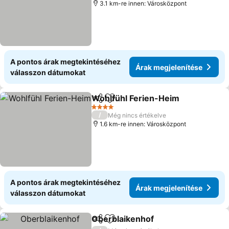
3.1 km-re innen: Városközpont
A pontos árak megtekintéséhez
Árak megjelenítése
válasszon dátumokat
Wohlfühl Ferien-Heim
Megosztás
Hozzáadás a kedvencekhez
4 Kategória
/
Még nincs értékelve
1.6 km-re innen: Városközpont
A pontos árak megtekintéséhez
Árak megjelenítése
válasszon dátumokat
Oberblaikenhof
Megosztás
Hozzáadás a kedvencekhez