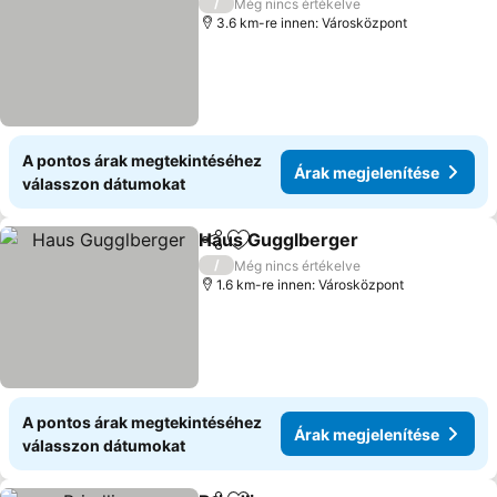
/
Még nincs értékelve
3.6 km-re innen: Városközpont
A pontos árak megtekintéséhez
Árak megjelenítése
válasszon dátumokat
Haus Gugglberger
Megosztás
Hozzáadás a kedvencekhez
/
Még nincs értékelve
1.6 km-re innen: Városközpont
A pontos árak megtekintéséhez
Árak megjelenítése
válasszon dátumokat