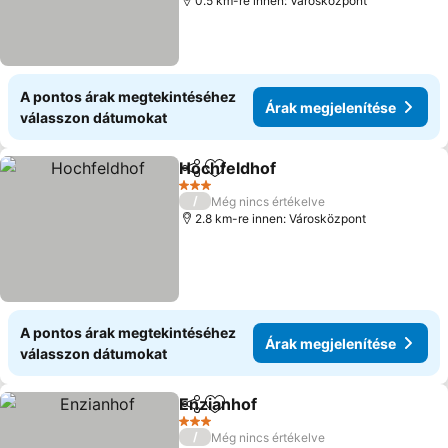
0.5 km-re innen: Városközpont
A pontos árak megtekintéséhez
Árak megjelenítése
válasszon dátumokat
Hochfeldhof
Megosztás
Hozzáadás a kedvencekhez
3 Kategória
/
Még nincs értékelve
2.8 km-re innen: Városközpont
A pontos árak megtekintéséhez
Árak megjelenítése
válasszon dátumokat
Enzianhof
Megosztás
Hozzáadás a kedvencekhez
3 Kategória
/
Még nincs értékelve