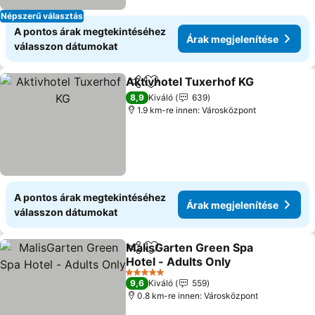
Népszerű választás
A pontos árak megtekintéséhez
Árak megjelenítése
válasszon dátumokat
Aktivhotel Tuxerhof KG
Megosztás
Hozzáadás a kedvencekhez
8,9
Kiváló
639
1.9 km-re innen: Városközpont
A pontos árak megtekintéséhez
Árak megjelenítése
válasszon dátumokat
MalisGarten Green Spa
Megosztás
Hozzáadás a kedvencekhez
Hotel - Adults Only
5 Kategória
9,6
Kiváló
559
0.8 km-re innen: Városközpont