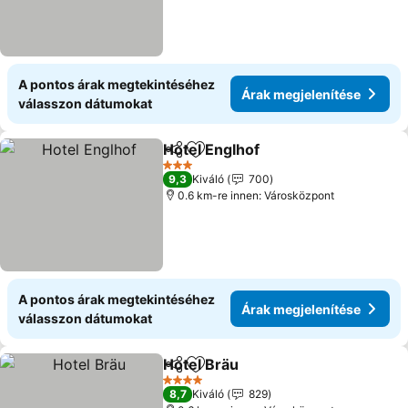
A pontos árak megtekintéséhez
Árak megjelenítése
válasszon dátumokat
Hotel Englhof
Megosztás
Hozzáadás a kedvencekhez
3 Kategória
9,3
Kiváló
700
0.6 km-re innen: Városközpont
A pontos árak megtekintéséhez
Árak megjelenítése
válasszon dátumokat
Hotel Bräu
Megosztás
Hozzáadás a kedvencekhez
4 Kategória
8,7
Kiváló
829