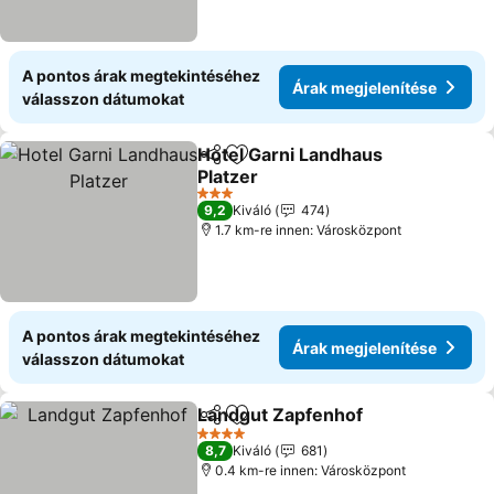
A pontos árak megtekintéséhez
Árak megjelenítése
válasszon dátumokat
Hotel Garni Landhaus
Megosztás
Hozzáadás a kedvencekhez
Platzer
3 Kategória
9,2
Kiváló
474
1.7 km-re innen: Városközpont
A pontos árak megtekintéséhez
Árak megjelenítése
válasszon dátumokat
Landgut Zapfenhof
Megosztás
Hozzáadás a kedvencekhez
4 Kategória
8,7
Kiváló
681
0.4 km-re innen: Városközpont