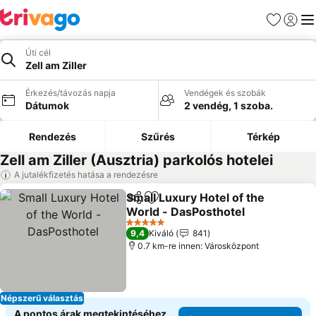
Kedvencek
Bejelen
Me
Úti cél
Zell am Ziller
Érkezés/távozás napja
Vendégek és szobák
Dátumok
2 vendég, 1 szoba.
Rendezés
Szűrés
Térkép
Zell am Ziller (Ausztria) parkolós hotelei
A jutalékfizetés hatása a rendezésre
Small Luxury Hotel of the
Megosztás
Hozzáadás a kedvencekhez
World - DasPosthotel
5 Kategória
9,4
Kiváló
841
0.7 km-re innen: Városközpont
Népszerű választás
A pontos árak megtekintéséhez