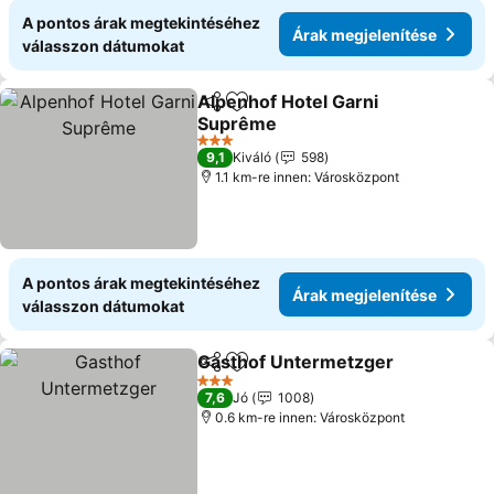
A pontos árak megtekintéséhez
Árak megjelenítése
válasszon dátumokat
Alpenhof Hotel Garni
Megosztás
Hozzáadás a kedvencekhez
Suprême
3 Kategória
9,1
Kiváló
598
1.1 km-re innen: Városközpont
A pontos árak megtekintéséhez
Árak megjelenítése
válasszon dátumokat
Gasthof Untermetzger
Megosztás
Hozzáadás a kedvencekhez
3 Kategória
7,6
Jó
1008
0.6 km-re innen: Városközpont