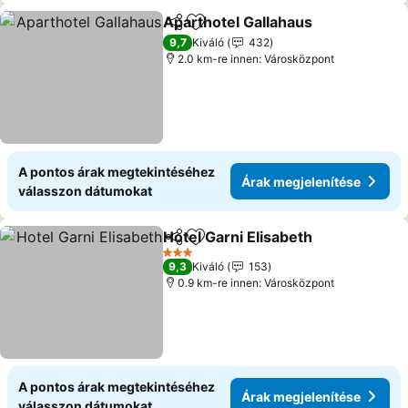
Aparthotel Gallahaus
Megosztás
Hozzáadás a kedvencekhez
9,7
Kiváló
432
2.0 km-re innen: Városközpont
A pontos árak megtekintéséhez
Árak megjelenítése
válasszon dátumokat
Hotel Garni Elisabeth
Megosztás
Hozzáadás a kedvencekhez
3 Kategória
9,3
Kiváló
153
0.9 km-re innen: Városközpont
A pontos árak megtekintéséhez
Árak megjelenítése
válasszon dátumokat