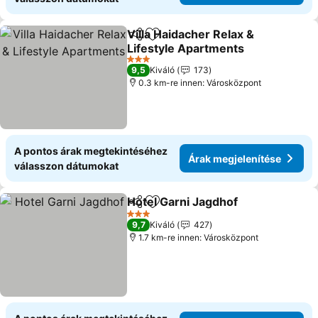
Villa Haidacher Relax &
Megosztás
Hozzáadás a kedvencekhez
Lifestyle Apartments
3 Kategória
9,5
Kiváló
173
0.3 km-re innen: Városközpont
A pontos árak megtekintéséhez
Árak megjelenítése
válasszon dátumokat
Hotel Garni Jagdhof
Megosztás
Hozzáadás a kedvencekhez
3 Kategória
9,7
Kiváló
427
1.7 km-re innen: Városközpont