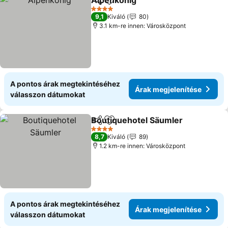
Alpenkönig
Megosztás
Hozzáadás a kedvencekhez
4 Kategória
9,1
Kiváló
80
3.1 km-re innen: Városközpont
A pontos árak megtekintéséhez
Árak megjelenítése
válasszon dátumokat
Boutiquehotel Säumler
Megosztás
Hozzáadás a kedvencekhez
4 Kategória
8,7
Kiváló
89
1.2 km-re innen: Városközpont
A pontos árak megtekintéséhez
Árak megjelenítése
válasszon dátumokat