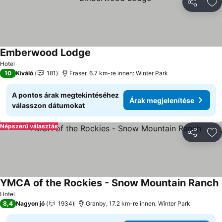
Megosztá
Ho
Emberwood Lodge
Árak megjelenítése
Hotel
10
Kiváló
181
Fraser, 6.7 km-re innen: Winter Park
A pontos árak megtekintéséhez
Árak megjelenítése
válasszon dátumokat
Népszerű választás
Megosztá
Ho
YMCA of the Rockies - Snow Mountain Ranch
Á
Hotel
8,4
Nagyon jó
1934
Granby, 17.2 km-re innen: Winter Park