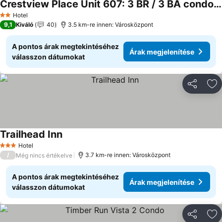
Crestview Place Unit 607: 3 BR / 3 BA condominium in Winter Park, Sleeps 8
Árak megjelenítése
Hotel
2 Kategória
9,1
Kiváló
40
3.5 km-re innen: Városközpont
A pontos árak megtekintéséhez
Árak megjelenítése
válasszon dátumokat
Megosztá
Ho
Trailhead Inn
Árak megjelenítése
Hotel
3 Kategória
/
3.7 km-re innen: Városközpont
Még nincs értékelve
A pontos árak megtekintéséhez
Árak megjelenítése
válasszon dátumokat
Megosztá
Ho