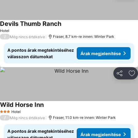
Devils Thumb Ranch
Árak megjelenítése
Hotel
/
Fraser, 8.7 km-re innen: Winter Park
Még nincs értékelve
A pontos árak megtekintéséhez
Árak megjelenítése
válasszon dátumokat
Megosztá
Ho
Wild Horse Inn
Árak megjelenítése
Hotel
3 Kategória
/
Fraser, 11.0 km-re innen: Winter Park
Még nincs értékelve
A pontos árak megtekintéséhez
Árak megjelenítése
válasszon dátumokat