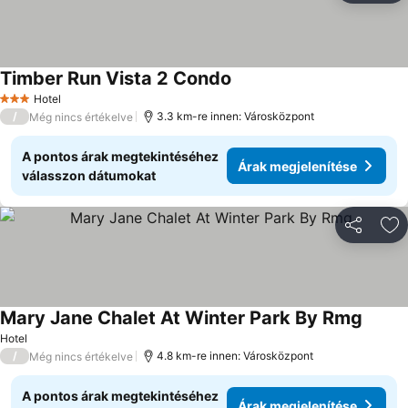
Timber Run Vista 2 Condo
Árak megjelenítése
Hotel
3 Kategória
/
3.3 km-re innen: Városközpont
Még nincs értékelve
A pontos árak megtekintéséhez
Árak megjelenítése
válasszon dátumokat
Megosztá
Ho
Mary Jane Chalet At Winter Park By Rmg
Árak m
Hotel
/
4.8 km-re innen: Városközpont
Még nincs értékelve
A pontos árak megtekintéséhez
Árak megjelenítése