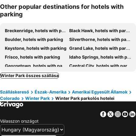
Other popular destinations for hotels with
parking
Breckenridge, hotels with parking
Black Hawk, hotels with parking
Boulder, hotels with parking
Silverthorne, hotels with parking
Keystone, hotels with parking
Grand Lake, hotels with parking
Frisco, hotels with parking
Idaho Springs, hotels with parking
Georgetown, hotels with parking
Central City, hotels with parking
Dillon, hotels with parking
Granby, hotels with parking
Winter Park összes szállása
Evergreen, hotels with parking
Fraser, hotels with parking
Szálláskereső
Észak-Amerika
Amerikai Egyesült Államok
Nederland, hotels with parking
Hot Sulphur Springs, hotels with parking
Colorado
Winter Park
Winter Park parkolós hotelei
Allenspark, hotels with parking
Cahone, hotels with parking
Parshall, hotels with parking
Coal Creek, hotels with parking
Facebook
Twitter
Insta
Yo
Ward, hotels with parking
Empire, hotels with parking
Válasszon országot
Grant, hotels with parking
Granada, hotels with parking