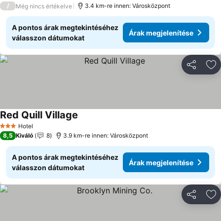
/
3.4 km-re innen: Városközpont
Még nincs értékelve
A pontos árak megtekintéséhez
Árak megjelenítése
válasszon dátumokat
Megosztá
Ho
Red Quill Village
Árak megjelenítése
Hotel
3 Kategória
8,5
Kiváló
8
3.9 km-re innen: Városközpont
A pontos árak megtekintéséhez
Árak megjelenítése
válasszon dátumokat
Megosztá
Ho