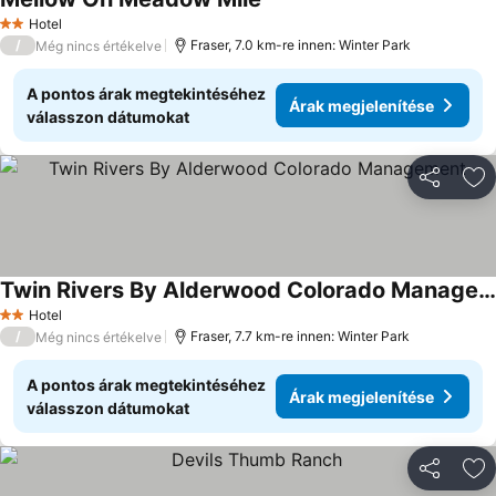
Árak megjelenítése
Hotel
2 Kategória
/
Fraser, 7.0 km-re innen: Winter Park
Még nincs értékelve
A pontos árak megtekintéséhez
Árak megjelenítése
válasszon dátumokat
Megosztá
Ho
Twin Rivers By Alderwood Colorado Management
Árak megjelenítése
Hotel
2 Kategória
/
Fraser, 7.7 km-re innen: Winter Park
Még nincs értékelve
A pontos árak megtekintéséhez
Árak megjelenítése
válasszon dátumokat
Megosztá
Ho