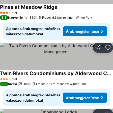
Pines at Meadow Ridge
Árak megjelenítése
Hotel
3 Kategória
8,3
Nagyon jó
350
Fraser, 6.6 km-re innen: Winter Park
A pontos árak megtekintéséhez
Árak megjelenítése
válasszon dátumokat
Megosztá
Ho
Twin Rivers Condominiums by Alderwood Colorado Management
Árak megjelenítése
Hotel
3 Kategória
8,9
Kiváló
103
Fraser, 7.5 km-re innen: Winter Park
A pontos árak megtekintéséhez
Árak megjelenítése
válasszon dátumokat