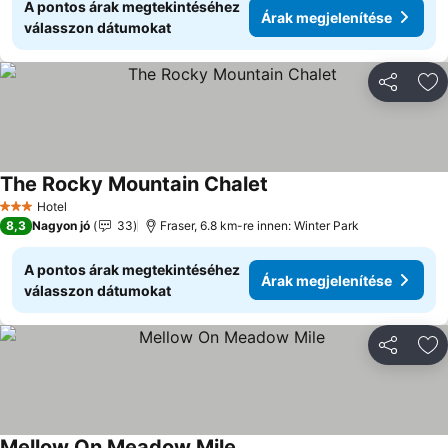
A pontos árak megtekintéséhez
Árak megjelenítése
válasszon dátumokat
Megosztá
Ho
The Rocky Mountain Chalet
Árak megjelenítése
Hotel
3 Kategória
8,3
Nagyon jó
33
Fraser, 6.8 km-re innen: Winter Park
A pontos árak megtekintéséhez
Árak megjelenítése
válasszon dátumokat
Megosztá
Ho
Mellow On Meadow Mile