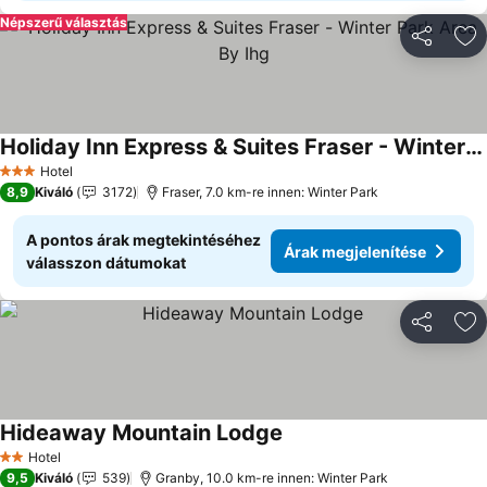
Népszerű választás
Megosztá
Ho
Holiday Inn Express & Suites Fraser - Winter Park Area By Ihg
Árak megjelenítése
Hotel
3 Kategória
8,9
Kiváló
3172
Fraser, 7.0 km-re innen: Winter Park
A pontos árak megtekintéséhez
Árak megjelenítése
válasszon dátumokat
Megosztá
Ho
Hideaway Mountain Lodge
Árak megjelenítése
Hotel
2 Kategória
9,5
Kiváló
539
Granby, 10.0 km-re innen: Winter Park