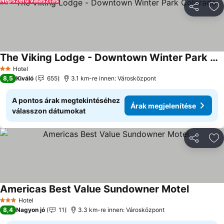
Népszerű választás
Megosztá
Ho
The Viking Lodge - Downtown Winter Park Colorado
Árak megjelenítése
Hotel
2 Kategória
8,5
Kiváló
655
3.1 km-re innen: Városközpont
A pontos árak megtekintéséhez
Árak megjelenítése
válasszon dátumokat
Megosztá
Ho
Americas Best Value Sundowner Motel
Árak meg
Hotel
3 Kategória
8,4
Nagyon jó
11
3.3 km-re innen: Városközpont