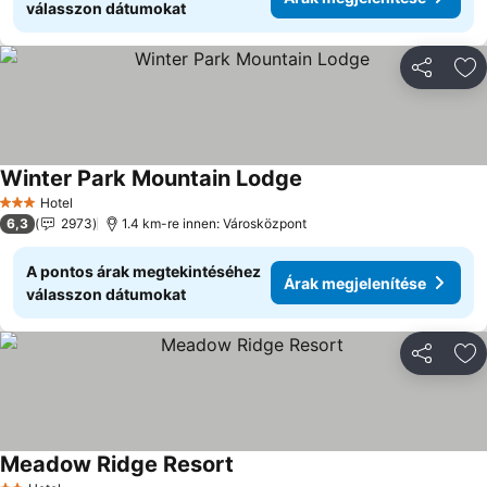
válasszon dátumokat
Megosztá
Ho
Winter Park Mountain Lodge
Árak megjelenítése
Hotel
3 Kategória
6,3
2973
1.4 km-re innen: Városközpont
A pontos árak megtekintéséhez
Árak megjelenítése
válasszon dátumokat
Megosztá
Ho
Meadow Ridge Resort
Árak megjelenítése