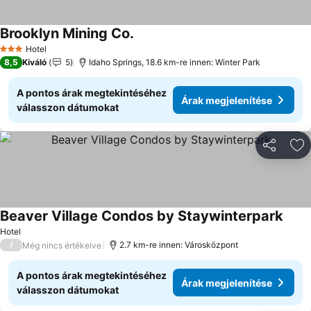
Brooklyn Mining Co.
Árak megjelenítése
Hotel
3 Kategória
8,5
Kiváló
5
Idaho Springs, 18.6 km-re innen: Winter Park
A pontos árak megtekintéséhez
Árak megjelenítése
válasszon dátumokat
Megosztá
Ho
Beaver Village Condos by Staywinterpark
Árak 
Hotel
/
2.7 km-re innen: Városközpont
Még nincs értékelve
A pontos árak megtekintéséhez
Árak megjelenítése
válasszon dátumokat