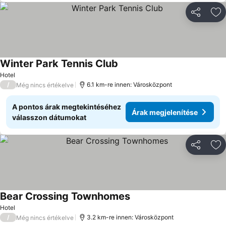
Megosztá
Ho
Winter Park Tennis Club
Árak megjelenítése
Hotel
/
6.1 km-re innen: Városközpont
Még nincs értékelve
A pontos árak megtekintéséhez
Árak megjelenítése
válasszon dátumokat
Megosztá
Ho
Bear Crossing Townhomes
Árak megjelenítése
Hotel
/
3.2 km-re innen: Városközpont
Még nincs értékelve