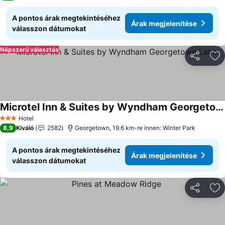
A pontos árak megtekintéséhez
Árak megjelenítése
válasszon dátumokat
Népszerű választás
Megosztá
Ho
Microtel Inn & Suites by Wyndham Georgetown Lake
Árak megjelenítése
Hotel
3 Kategória
8,9
Kiváló
2582
Georgetown, 19.6 km-re innen: Winter Park
A pontos árak megtekintéséhez
Árak megjelenítése
válasszon dátumokat
Megosztá
Ho