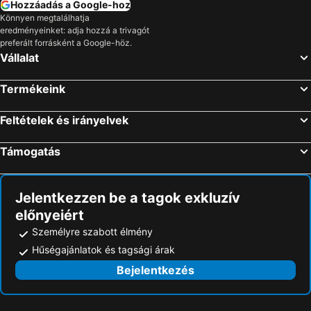
Kersey, hotels with parking
Hozzáadás a Google-hoz
Könnyen megtalálhatja
eredményeinket: adja hozzá a trivagót
preferált forrásként a Google-höz.
Vállalat
Termékeink
Feltételek és irányelvek
Támogatás
Jelentkezzen be a tagok exkluzív
előnyeiért
Személyre szabott élmény
Hűségajánlatok és tagsági árak
Bejelentkezés