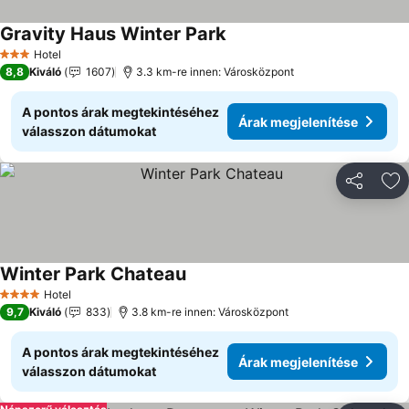
Gravity Haus Winter Park
Árak megjelenítése
Hotel
3 Kategória
8,8
Kiváló
1607
3.3 km-re innen: Városközpont
A pontos árak megtekintéséhez
Árak megjelenítése
válasszon dátumokat
Megosztá
Ho
Winter Park Chateau
Árak megjelenítése
Hotel
4 Kategória
9,7
Kiváló
833
3.8 km-re innen: Városközpont
A pontos árak megtekintéséhez
Árak megjelenítése
válasszon dátumokat