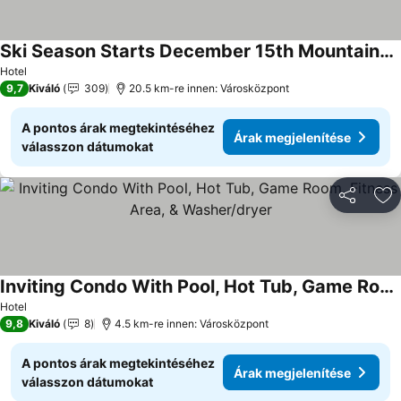
Ski Season Starts December 15th Mountainside3BR-3BA Sleeps 10
Árak megjelenítése
Hotel
9,7
Kiváló
309
20.5 km-re innen: Városközpont
A pontos árak megtekintéséhez
Árak megjelenítése
válasszon dátumokat
Megosztá
Ho
Inviting Condo With Pool, Hot Tub, Game Room, Fitness Area, & Washer/dryer
Árak megjelenítése
Hotel
9,8
Kiváló
8
4.5 km-re innen: Városközpont
A pontos árak megtekintéséhez
Árak megjelenítése
válasszon dátumokat