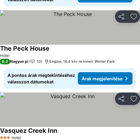
Megosztá
Ho
The Peck House
Árak megjelenítése
Hotel
8,2
Nagyon jó
10
Empire, 16.4 km-re innen: Winter Park
A pontos árak megtekintéséhez
Árak megjelenítése
válasszon dátumokat
Megosztá
Ho
Vasquez Creek Inn
Árak megjelenítése
Hotel
3 Kategória