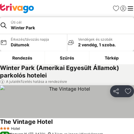
Kedvencek
Bejelen
Me
Úti cél
Winter Park
Érkezés/távozás napja
Vendégek és szobák
Dátumok
2 vendég, 1 szoba.
Rendezés
Szűrés
Térkép
Winter Park (Amerikai Egyesült Államok)
parkolós hotelei
A jutalékfizetés hatása a rendezésre
Megosztá
Ho
The Vintage Hotel
Árak megjelenítése
Hotel
3 Kategória