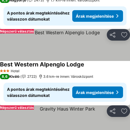
8,3
Nagyon jó
2473
1.7 km-re innen: Városközpont
A pontos árak megtekintéséhez
Árak megjelenítése
válasszon dátumokat
Népszerű választás
Megosztá
Ho
Best Western Alpenglo Lodge
Árak megjelenítése
Hotel
3 Kategória
8,6
Kiváló
2722
3.6 km-re innen: Városközpont
A pontos árak megtekintéséhez
Árak megjelenítése
válasszon dátumokat
Népszerű választás
Megosztá
Ho