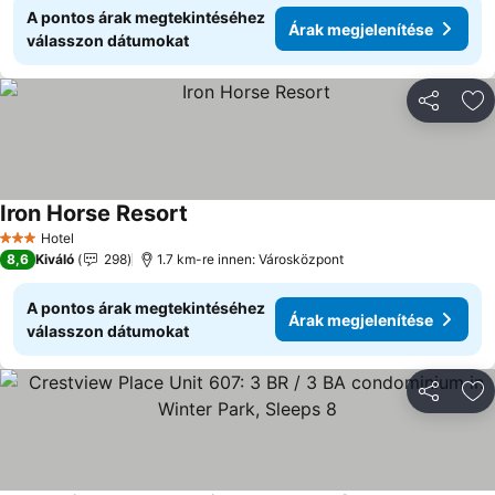
A pontos árak megtekintéséhez
Árak megjelenítése
válasszon dátumokat
Megosztá
Ho
Iron Horse Resort
Árak megjelenítése
Hotel
3 Kategória
8,6
Kiváló
298
1.7 km-re innen: Városközpont
A pontos árak megtekintéséhez
Árak megjelenítése
válasszon dátumokat
Megosztá
Ho