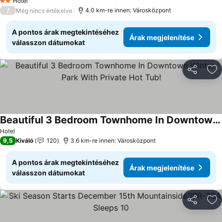
Hotel
2 Kategória
/
4.0 km-re innen: Városközpont
Még nincs értékelve
A pontos árak megtekintéséhez
Árak megjelenítése
válasszon dátumokat
Megosztá
Ho
Beautiful 3 Bedroom Townhome In Downtown Winter Park With Private Hot Tub!
Árak megjelenítése
Hotel
9,5
Kiváló
120
3.6 km-re innen: Városközpont
A pontos árak megtekintéséhez
Árak megjelenítése
válasszon dátumokat
Megosztá
Ho