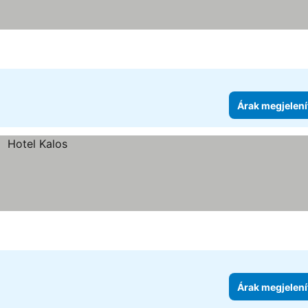
Árak megjelení
Árak megjelení