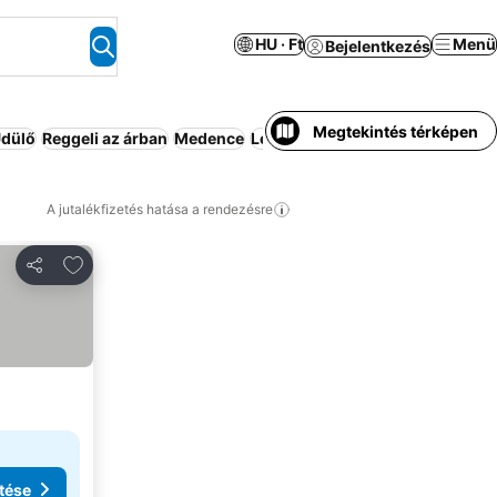
HU · Ft
Menü
Bejelentkezés
Megtekintés térképen
dülő
Reggeli az árban
Medence
Légkondicionáló
Wifi
Apartman
A jutalékfizetés hatása a rendezésre
Hozzáadás a kedvencekhez
Megosztás
tése