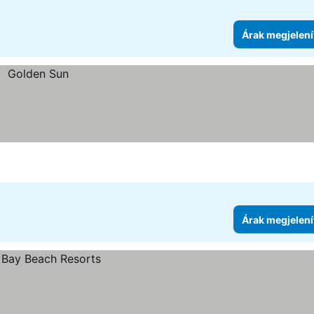
Árak megjelení
Árak megjelení