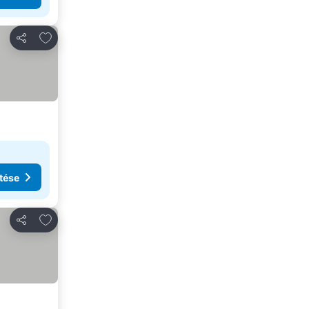
Hozzáadás a kedvencekhez
Megosztás
tése
Hozzáadás a kedvencekhez
Megosztás