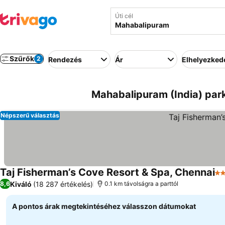
Úti cél
Szűrők
2
Rendezés
Ár
Elhelyezked
Mahabalipuram (India) park
Népszerű választás
Taj Fisherman’s Cove Resort & Spa, Chennai
5 
Kiváló
(18 287 értékelés)
8,6
0.1 km távolságra a parttól
A pontos árak megtekintéséhez válasszon dátumokat