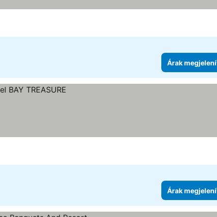
Árak megjelení
Árak megjelení