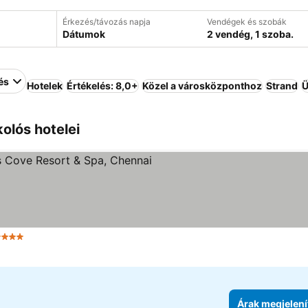
Érkezés/távozás napja
Vendégek és szobák
Dátumok
2 vendég, 1 szoba.
és
Hotelek
Értékelés: 8,0+
Közel a városközponthoz
Strand
Ü
olós hotelei
Kategória
Árak megjelenítése
Árak megjelení