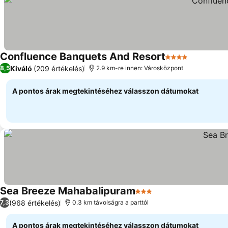
Confluence Banquets And Resort
4 Kategória
Árak megj
Kiváló
(209 értékelés)
8,5
2.9 km-re innen: Városközpont
A pontos árak megtekintéséhez válasszon dátumokat
Sea Breeze Mahabalipuram
3 Kategória
Árak megjelenítése
(968 értékelés)
7,3
0.3 km távolságra a parttól
A pontos árak megtekintéséhez válasszon dátumokat