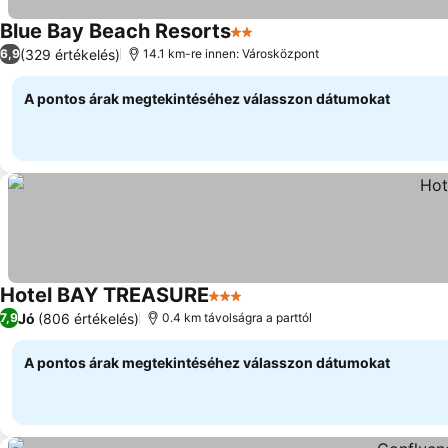
Blue Bay Beach Resorts
2 Kategória
Árak megjelenítése
(329 értékelés)
6,9
14.1 km-re innen: Városközpont
A pontos árak megtekintéséhez válasszon dátumokat
Hotel BAY TREASURE
3 Kategória
Árak megjelenítése
Jó
(806 értékelés)
7,9
0.4 km távolságra a parttól
A pontos árak megtekintéséhez válasszon dátumokat