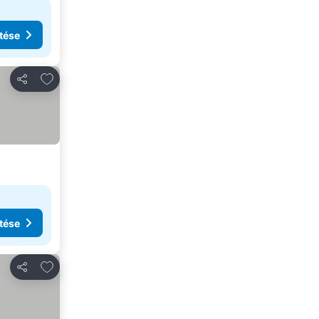
tése
Hozzáadás a kedvencekhez
Megosztás
tése
Hozzáadás a kedvencekhez
Megosztás