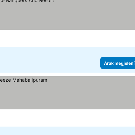
elenítése
Árak megjelení