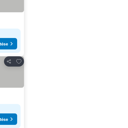
tése
Hozzáadás a kedvencekhez
Megosztás
tése