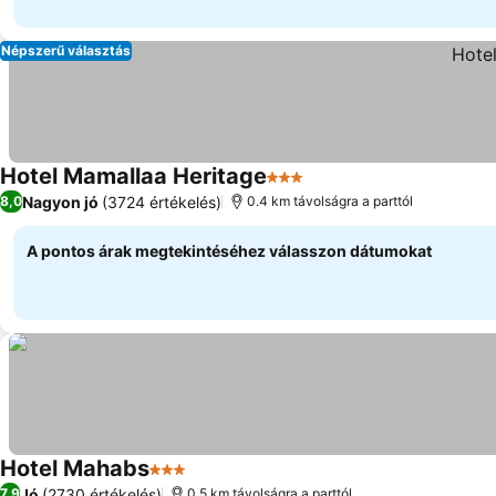
Népszerű választás
Hotel Mamallaa Heritage
3 Kategória
Árak megjelenítése
Nagyon jó
(3724 értékelés)
8,0
0.4 km távolságra a parttól
A pontos árak megtekintéséhez válasszon dátumokat
Hotel Mahabs
3 Kategória
Árak megjelenítése
Jó
(2730 értékelés)
7,9
0.5 km távolságra a parttól