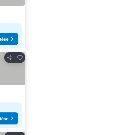
tése
Hozzáadás a kedvencekhez
Megosztás
tése