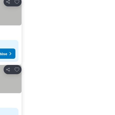
Hozzáadás a kedvencekhez
Megosztás
tése
Hozzáadás a kedvencekhez
Megosztás