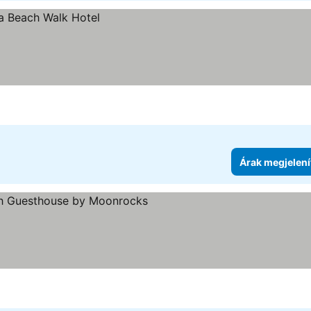
Árak megjelení
egória
Árak megjelenítése