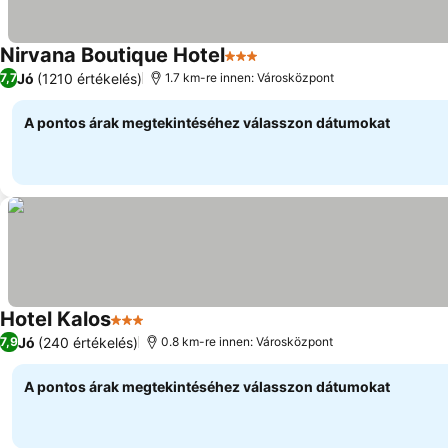
Nirvana Boutique Hotel
3 Kategória
Árak megjelenítése
Jó
(1210 értékelés)
7,7
1.7 km-re innen: Városközpont
A pontos árak megtekintéséhez válasszon dátumokat
Hotel Kalos
3 Kategória
Árak megjelenítése
Jó
(240 értékelés)
7,9
0.8 km-re innen: Városközpont
A pontos árak megtekintéséhez válasszon dátumokat