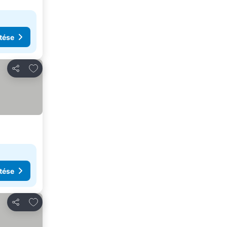
tése
Hozzáadás a kedvencekhez
Megosztás
tése
Hozzáadás a kedvencekhez
Megosztás