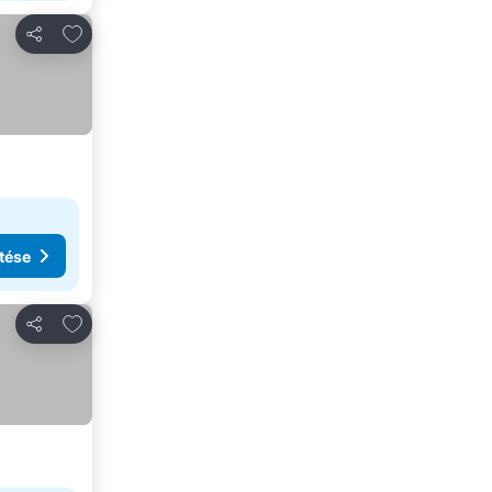
Hozzáadás a kedvencekhez
Megosztás
tése
Hozzáadás a kedvencekhez
Megosztás