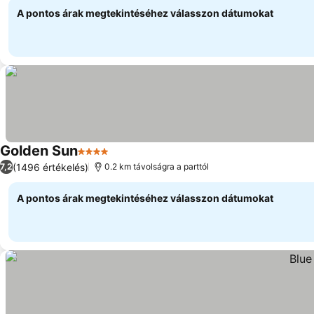
A pontos árak megtekintéséhez válasszon dátumokat
Golden Sun
4 Kategória
Árak megjelenítése
(1496 értékelés)
7,2
0.2 km távolságra a parttól
A pontos árak megtekintéséhez válasszon dátumokat