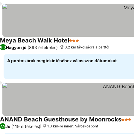
Meya Beach Walk Hotel
3 Kategória
Árak megjelenítése
Nagyon jó
(893 értékelés)
8,3
0.2 km távolságra a parttól
A pontos árak megtekintéséhez válasszon dátumokat
ANAND Beach Guesthouse by Moonrocks
3 Kat
Jó
(119 értékelés)
7,5
1.0 km-re innen: Városközpont