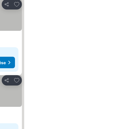
Hozzáadás a kedvencekhez
Megosztás
ése
Hozzáadás a kedvencekhez
Megosztás