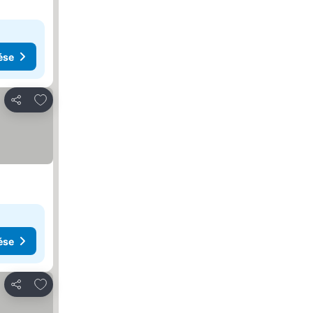
ése
Hozzáadás a kedvencekhez
Megosztás
ése
Hozzáadás a kedvencekhez
Megosztás