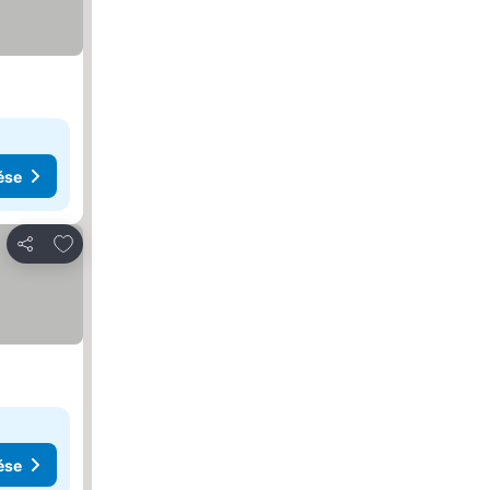
ése
Hozzáadás a kedvencekhez
Megosztás
ése