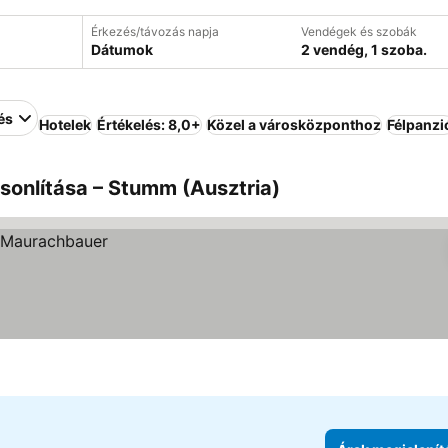
Érkezés/távozás napja
Vendégek és szobák
Dátumok
2 vendég, 1 szoba.
és
Hotelek
Értékelés: 8,0+
Közel a városközponthoz
Félpanzi
sonlítása – Stumm (Ausztria)