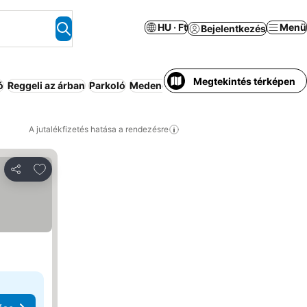
HU · Ft
Menü
Bejelentkezés
Megtekintés térképen
ó
Reggeli az árban
Parkoló
Medence
Rugalmas lemondás
Háziál
A jutalékfizetés hatása a rendezésre
Hozzáadás a kedvencekhez
Megosztás