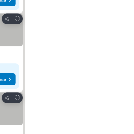
ése
Hozzáadás a kedvencekhez
Megosztás
ése
Hozzáadás a kedvencekhez
Megosztás