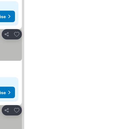
ése
Hozzáadás a kedvencekhez
Megosztás
ése
Hozzáadás a kedvencekhez
Megosztás