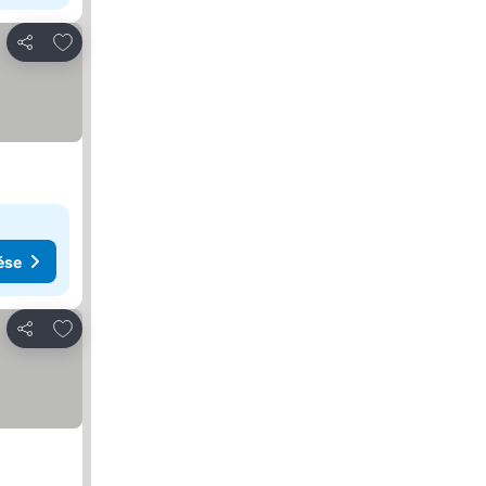
Hozzáadás a kedvencekhez
Megosztás
ése
Hozzáadás a kedvencekhez
Megosztás