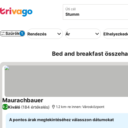
Úti cél
Szűrők
1
Rendezés
Ár
Elhelyezked
Bed and breakfast összeha
Maurachbauer
Kiváló
(184 értékelés)
9,2
1.2 km-re innen: Városközpont
A pontos árak megtekintéséhez válasszon dátumokat