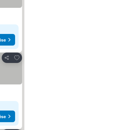
ése
Hozzáadás a kedvencekhez
Megosztás
ése