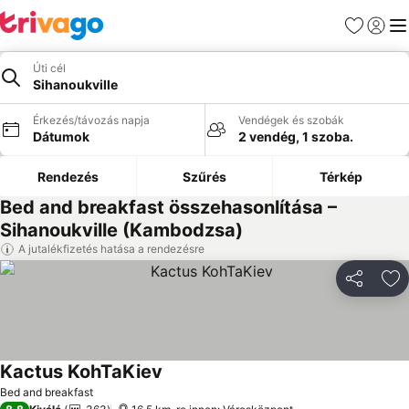
Kedvencek
Bejelen
Me
Úti cél
Sihanoukville
Érkezés/távozás napja
Vendégek és szobák
Dátumok
2 vendég, 1 szoba.
Rendezés
Szűrés
Térkép
Bed and breakfast összehasonlítása –
Sihanoukville (Kambodzsa)
A jutalékfizetés hatása a rendezésre
Megosztá
Ho
Kactus KohTaKiev
Árak megjelenítése
Bed and breakfast