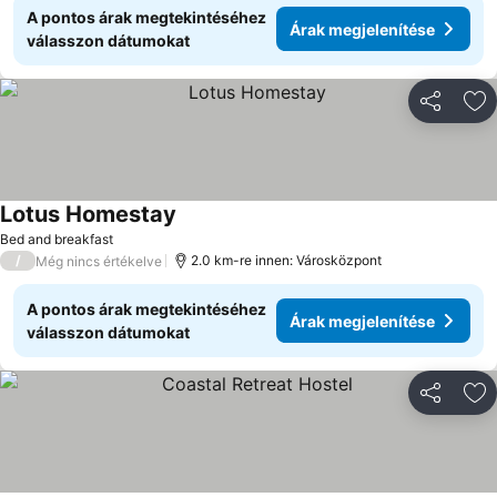
A pontos árak megtekintéséhez
Árak megjelenítése
válasszon dátumokat
Megosztá
Ho
Lotus Homestay
Árak megjelenítése
Bed and breakfast
/
2.0 km-re innen: Városközpont
Még nincs értékelve
A pontos árak megtekintéséhez
Árak megjelenítése
válasszon dátumokat
Megosztá
Ho