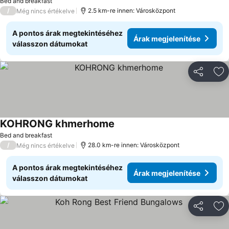
Bed and breakfast
/
2.5 km-re innen: Városközpont
Még nincs értékelve
A pontos árak megtekintéséhez
Árak megjelenítése
válasszon dátumokat
Megosztá
Ho
KOHRONG khmerhome
Árak megjelenítése
Bed and breakfast
/
28.0 km-re innen: Városközpont
Még nincs értékelve
A pontos árak megtekintéséhez
Árak megjelenítése
válasszon dátumokat
Megosztá
Ho