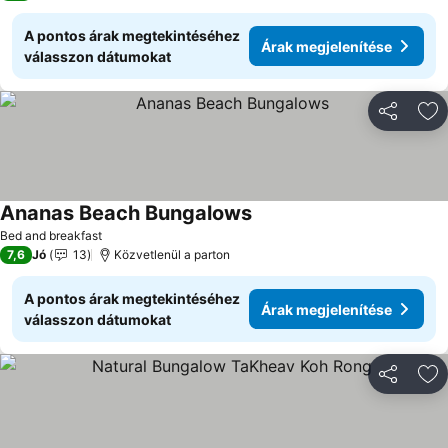
A pontos árak megtekintéséhez
Árak megjelenítése
válasszon dátumokat
Megosztá
Ho
Ananas Beach Bungalows
Árak megjelenítése
Bed and breakfast
7,6
Jó
13
Közvetlenül a parton
A pontos árak megtekintéséhez
Árak megjelenítése
válasszon dátumokat
Megosztá
Ho