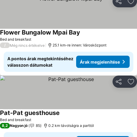
Megosztá
Ho
Flower Bungalow Mpai Bay
Árak megjelenítése
Bed and breakfast
/
25.1 km-re innen: Városközpont
Még nincs értékelve
A pontos árak megtekintéséhez
Árak megjelenítése
válasszon dátumokat
Megosztá
Ho
Pat-Pat guesthouse
Árak megjelenítése
Bed and breakfast
8,2
Nagyon jó
85
0.2 km távolságra a parttól