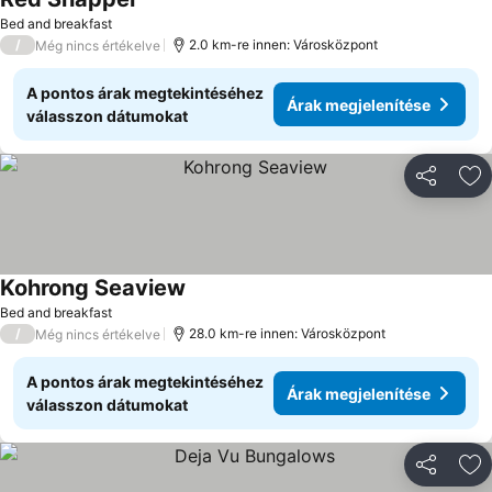
Árak megjelenítése
Bed and breakfast
/
2.0 km-re innen: Városközpont
Még nincs értékelve
A pontos árak megtekintéséhez
Árak megjelenítése
válasszon dátumokat
Megosztá
Ho
Kohrong Seaview
Árak megjelenítése
Bed and breakfast
/
28.0 km-re innen: Városközpont
Még nincs értékelve
A pontos árak megtekintéséhez
Árak megjelenítése
válasszon dátumokat
Megosztá
Ho