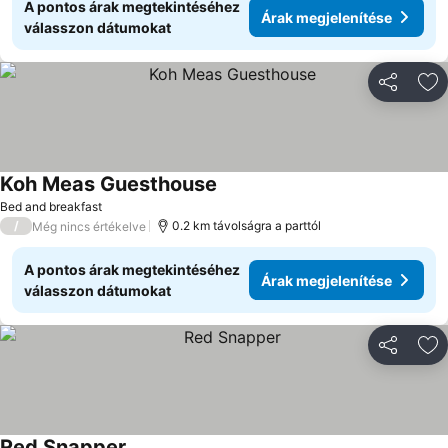
A pontos árak megtekintéséhez
Árak megjelenítése
válasszon dátumokat
Megosztá
Ho
Koh Meas Guesthouse
Árak megjelenítése
Bed and breakfast
/
0.2 km távolságra a parttól
Még nincs értékelve
A pontos árak megtekintéséhez
Árak megjelenítése
válasszon dátumokat
Megosztá
Ho
Red Snapper