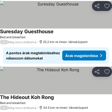
Megosztá
Ho
Suresday Guesthouse
Árak megjelenítése
Bed and breakfast
/
25.2 km-re innen: Városközpont
Még nincs értékelve
A pontos árak megtekintéséhez
Árak megjelenítése
válasszon dátumokat
Megosztá
Ho
The Hideout Koh Rong
Árak megjelenítése
Bed and breakfast
/
34.5 km-re innen: Városközpont
Még nincs értékelve