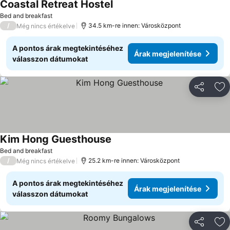
Coastal Retreat Hostel
Árak megjelenítése
Bed and breakfast
/
34.5 km-re innen: Városközpont
Még nincs értékelve
A pontos árak megtekintéséhez
Árak megjelenítése
válasszon dátumokat
Megosztá
Ho
Kim Hong Guesthouse
Árak megjelenítése
Bed and breakfast
/
25.2 km-re innen: Városközpont
Még nincs értékelve
A pontos árak megtekintéséhez
Árak megjelenítése
válasszon dátumokat
Megosztá
Ho