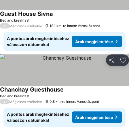
Guest House Sivna
Árak megjelenítése
Bed and breakfast
/
18.1 km-re innen: Városközpont
Még nincs értékelve
A pontos árak megtekintéséhez
Árak megjelenítése
válasszon dátumokat
Megosztá
Ho
Chanchay Guesthouse
Árak megjelenítése
Bed and breakfast
/
0.8 km-re innen: Városközpont
Még nincs értékelve
A pontos árak megtekintéséhez
Árak megjelenítése
válasszon dátumokat