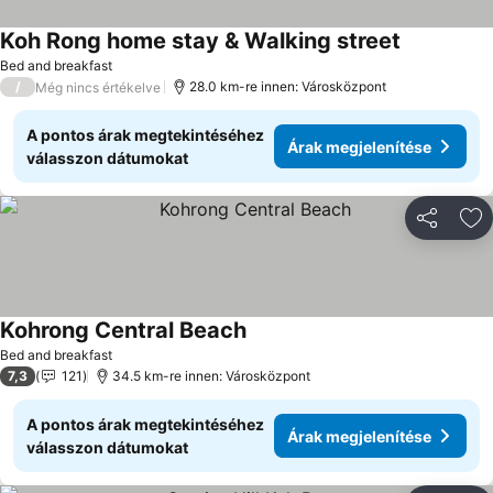
Koh Rong home stay & Walking street
Árak megje
Bed and breakfast
/
28.0 km-re innen: Városközpont
Még nincs értékelve
A pontos árak megtekintéséhez
Árak megjelenítése
válasszon dátumokat
Megosztá
Ho
Kohrong Central Beach
Árak megjelenítése
Bed and breakfast
7,3
121
34.5 km-re innen: Városközpont
A pontos árak megtekintéséhez
Árak megjelenítése
válasszon dátumokat