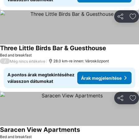
Megosztá
Ho
Three Little Birds Bar & Guesthouse
Árak megjelen
Bed and breakfast
/
28.0 km-re innen: Városközpont
Még nincs értékelve
A pontos árak megtekintéséhez
Árak megjelenítése
válasszon dátumokat
Megosztá
Ho
Saracen View Apartments
Árak megjelenítése
Bed and breakfast