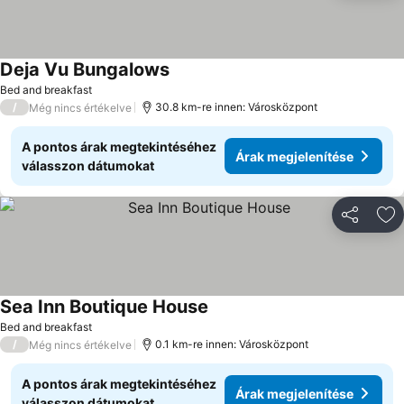
Deja Vu Bungalows
Árak megjelenítése
Bed and breakfast
/
30.8 km-re innen: Városközpont
Még nincs értékelve
A pontos árak megtekintéséhez
Árak megjelenítése
válasszon dátumokat
Megosztá
Ho
Sea Inn Boutique House
Árak megjelenítése
Bed and breakfast
/
0.1 km-re innen: Városközpont
Még nincs értékelve
A pontos árak megtekintéséhez
Árak megjelenítése
válasszon dátumokat