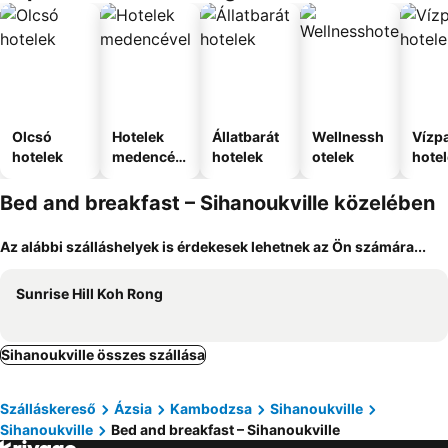
Olcsó
Hotelek
Állatbarát
Wellnessh
Vízpa
hotelek
medencév
hotelek
otelek
hote
el
Bed and breakfast – Sihanoukville közelében
Az alábbi szálláshelyek is érdekesek lehetnek az Ön számára...
Sunrise Hill Koh Rong
Sihanoukville összes szállása
Szálláskereső
Ázsia
Kambodzsa
Sihanoukville
Sihanoukville
Bed and breakfast – Sihanoukville