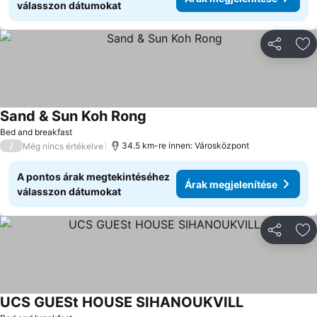
válasszon dátumokat
Megosztá
Ho
Sand & Sun Koh Rong
Árak megjelenítése
Bed and breakfast
/
34.5 km-re innen: Városközpont
Még nincs értékelve
A pontos árak megtekintéséhez
Árak megjelenítése
válasszon dátumokat
Megosztá
Ho
UCS GUESt HOUSE SIHANOUKVILL
Árak megjelen