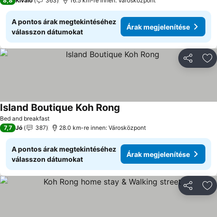
8,8
Kiváló
363
16.5 km-re innen: Városközpont
A pontos árak megtekintéséhez
Árak megjelenítése
válasszon dátumokat
Megosztá
Ho
Island Boutique Koh Rong
Árak megjelenítése
Bed and breakfast
7,7
Jó
387
28.0 km-re innen: Városközpont
A pontos árak megtekintéséhez
Árak megjelenítése
válasszon dátumokat
Megosztá
Ho