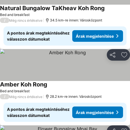
Natural Bungalow TaKheav Koh Rong
Árak megjel
Bed and breakfast
/
34.5 km-re innen: Városközpont
Még nincs értékelve
A pontos árak megtekintéséhez
Árak megjelenítése
válasszon dátumokat
Megosztá
Ho
Amber Koh Rong
Árak megjelenítése
Bed and breakfast
/
28.2 km-re innen: Városközpont
Még nincs értékelve
A pontos árak megtekintéséhez
Árak megjelenítése
válasszon dátumokat