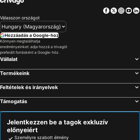
Facebook
Twitter
Insta
Yo
Válasszon országot
Hozzáadás a Google-hoz
Könnyen megtalálhatja
eredményeinket: adja hozzá a trivagót
preferált forrásként a Google-höz.
Vállalat
Termékeink
Feltételek és irányelvek
Támogatás
Jelentkezzen be a tagok exkluzív
előnyeiért
Személyre szabott élmény