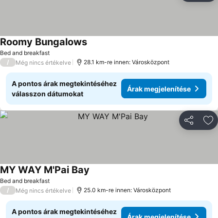
Roomy Bungalows
Árak megjelenítése
Bed and breakfast
/
28.1 km-re innen: Városközpont
Még nincs értékelve
A pontos árak megtekintéséhez
Árak megjelenítése
válasszon dátumokat
Megosztá
Ho
MY WAY M'Pai Bay
Árak megjelenítése
Bed and breakfast
/
25.0 km-re innen: Városközpont
Még nincs értékelve
A pontos árak megtekintéséhez
Árak megjelenítése