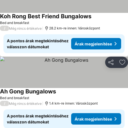
Koh Rong Best Friend Bungalows
Árak megjeleníté
Bed and breakfast
/
28.2 km-re innen: Városközpont
Még nincs értékelve
A pontos árak megtekintéséhez
Árak megjelenítése
válasszon dátumokat
Megosztá
Ho
Ah Gong Bungalows
Árak megjelenítése
Bed and breakfast
/
1.4 km-re innen: Városközpont
Még nincs értékelve
A pontos árak megtekintéséhez
Árak megjelenítése
válasszon dátumokat