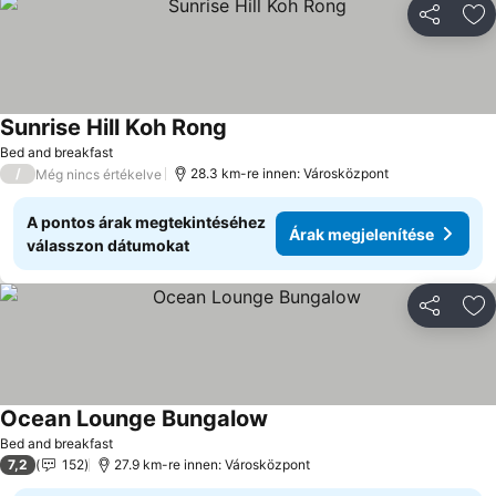
Megosztá
Ho
Sunrise Hill Koh Rong
Árak megjelenítése
Bed and breakfast
/
28.3 km-re innen: Városközpont
Még nincs értékelve
A pontos árak megtekintéséhez
Árak megjelenítése
válasszon dátumokat
Megosztá
Ho
Ocean Lounge Bungalow
Árak megjelenítése
Bed and breakfast
7,2
152
27.9 km-re innen: Városközpont