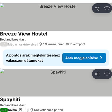
Megosztá
Ho
Breeze View Hostel
Árak megjelenítése
Bed and breakfast
/
1.9 km-re innen: Városközpont
Még nincs értékelve
A pontos árak megtekintéséhez
Árak megjelenítése
válasszon dátumokat
Megosztá
Ho
Spayhiti
Árak megjelenítése
Bed and breakfast
8,5
Kiváló
39
Közvetlenül a parton