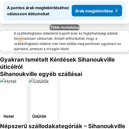
A pontos árak megtekintéséhez
Árak megjelenítése
válasszon dátumokat
Több mutatása
A szállásfoglalási oldalaktól kapott árak és foglalhatósági adatok
folyamatosan változnak. Emiatt előfordulhat, hogy a
szállásfoglalási oldalon már nem találja meg pontosan ugyanazt az
ajánlatot, amelyet a trivagón látott.
Gyakran Ismételt Kérdések Sihanoukville
úticélról
Sihanoukville egyéb szállásai
Hotel
Üdülők
Népszerű szállodakategóriák – Sihanoukville