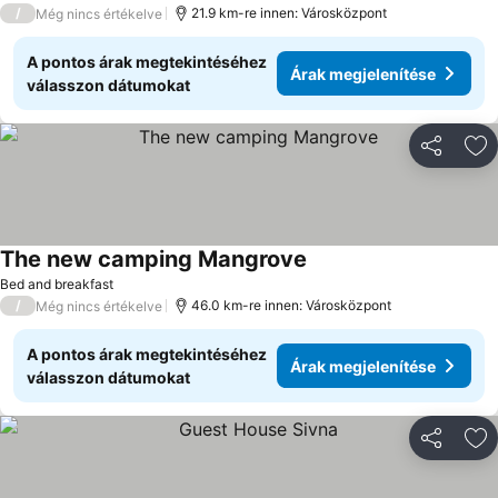
/
21.9 km-re innen: Városközpont
Még nincs értékelve
A pontos árak megtekintéséhez
Árak megjelenítése
válasszon dátumokat
Megosztá
Ho
The new camping Mangrove
Árak megjelenítése
Bed and breakfast
/
46.0 km-re innen: Városközpont
Még nincs értékelve
A pontos árak megtekintéséhez
Árak megjelenítése
válasszon dátumokat
Megosztá
Ho