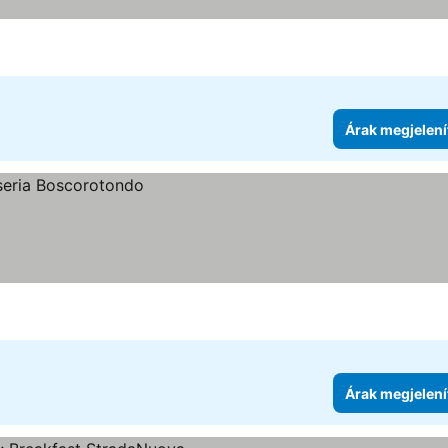
Árak megjelení
Árak megjelení