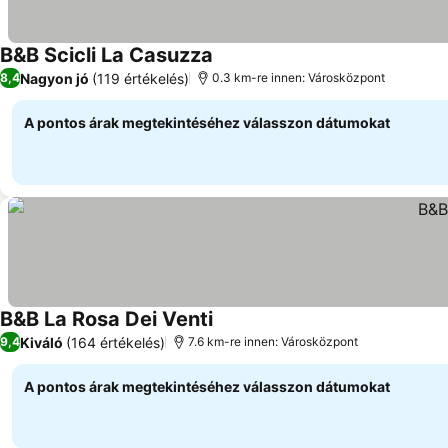
B&B Scicli La Casuzza
Árak megjelenítése
Nagyon jó
(119 értékelés)
8,4
0.3 km-re innen: Városközpont
A pontos árak megtekintéséhez válasszon dátumokat
B&B La Rosa Dei Venti
Árak megjelenítése
Kiváló
(164 értékelés)
9,4
7.6 km-re innen: Városközpont
A pontos árak megtekintéséhez válasszon dátumokat