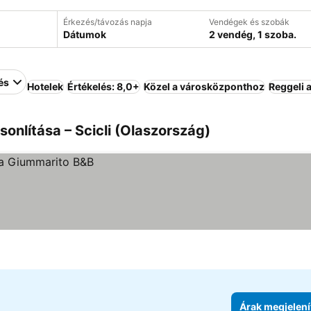
Érkezés/távozás napja
Vendégek és szobák
Dátumok
2 vendég, 1 szoba.
és
Hotelek
Értékelés: 8,0+
Közel a városközponthoz
Reggeli 
onlítása – Scicli (Olaszország)
Árak megjelení