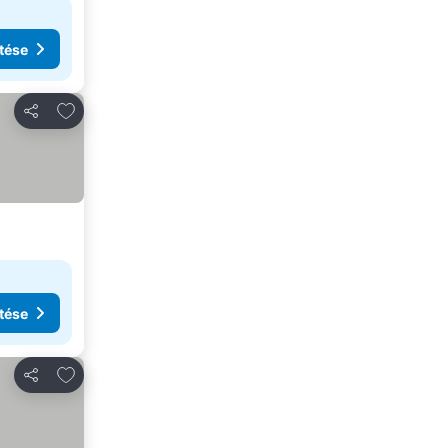
tése
Hozzáadás a kedvencekhez
Megosztás
tése
Hozzáadás a kedvencekhez
Megosztás