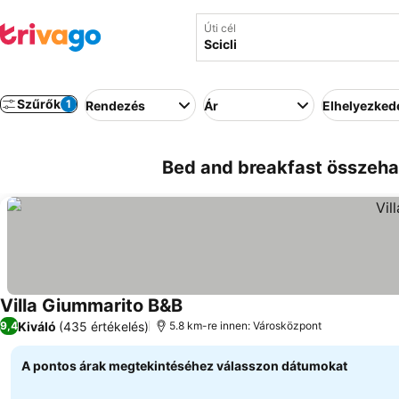
Úti cél
Szűrők
1
Rendezés
Ár
Elhelyezked
Bed and breakfast összehas
Villa Giummarito B&B
Árak megjelenítése
Kiváló
(435 értékelés)
9,4
5.8 km-re innen: Városközpont
A pontos árak megtekintéséhez válasszon dátumokat