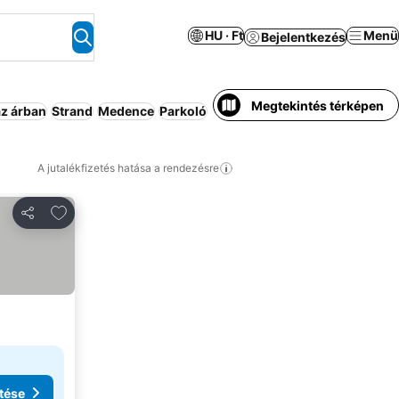
HU · Ft
Menü
Bejelentkezés
Megtekintés térképen
az árban
Strand
Medence
Parkoló
Félpanzió
Apartmanhotel
Lég
A jutalékfizetés hatása a rendezésre
Hozzáadás a kedvencekhez
Megosztás
tése