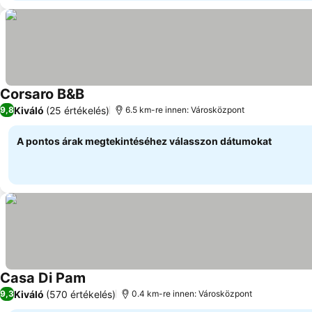
Corsaro B&B
Árak megjelenítése
Kiváló
(25 értékelés)
9,8
6.5 km-re innen: Városközpont
A pontos árak megtekintéséhez válasszon dátumokat
Casa Di Pam
Árak megjelenítése
Kiváló
(570 értékelés)
9,3
0.4 km-re innen: Városközpont