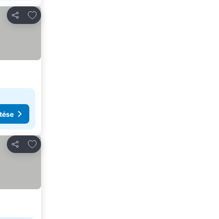
Hozzáadás a kedvencekhez
Megosztás
tése
Hozzáadás a kedvencekhez
Megosztás