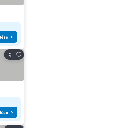
tése
Hozzáadás a kedvencekhez
Megosztás
tése