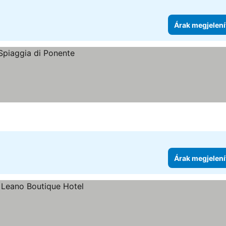
Árak megjelení
Árak megjelení