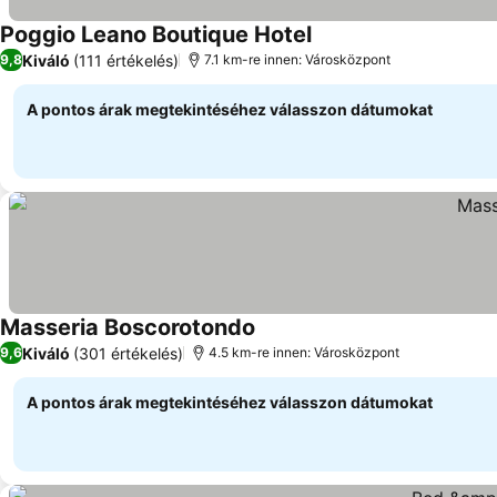
Poggio Leano Boutique Hotel
Árak megjelenítése
Kiváló
(111 értékelés)
9,8
7.1 km-re innen: Városközpont
A pontos árak megtekintéséhez válasszon dátumokat
Masseria Boscorotondo
Árak megjelenítése
Kiváló
(301 értékelés)
9,6
4.5 km-re innen: Városközpont
A pontos árak megtekintéséhez válasszon dátumokat