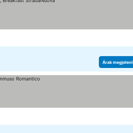
ítése
Árak megjelení