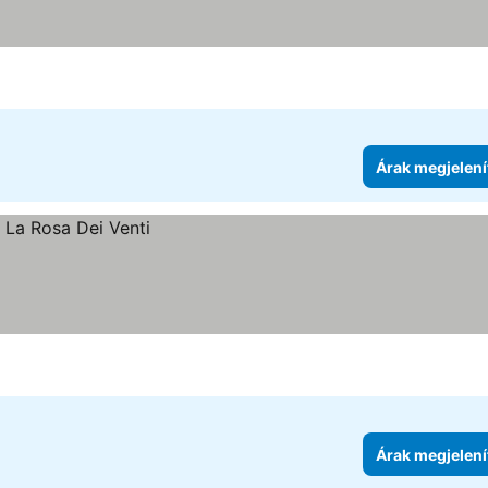
Árak megjelení
Árak megjelení