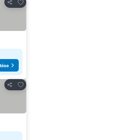
Hozzáadás a kedvencekhez
Megosztás
tése
Hozzáadás a kedvencekhez
Megosztás