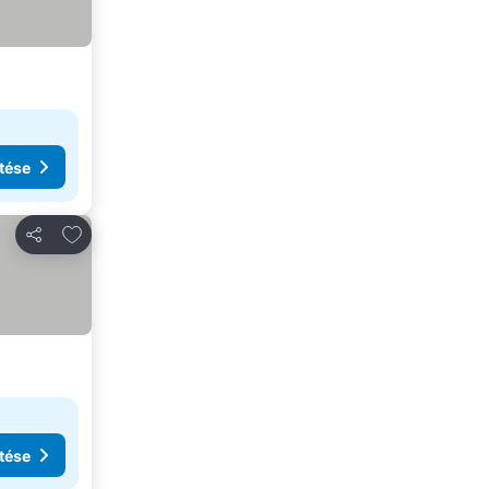
tése
Hozzáadás a kedvencekhez
Megosztás
tése