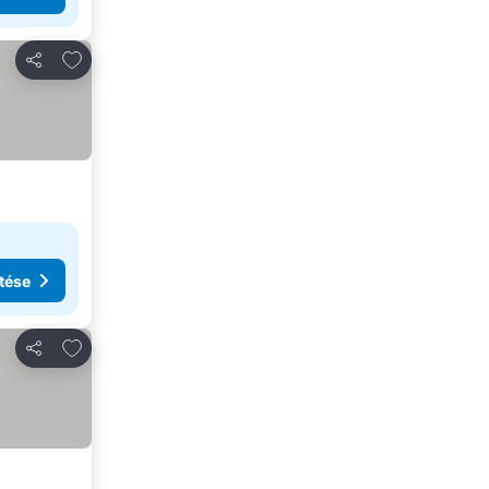
Hozzáadás a kedvencekhez
Megosztás
tése
Hozzáadás a kedvencekhez
Megosztás