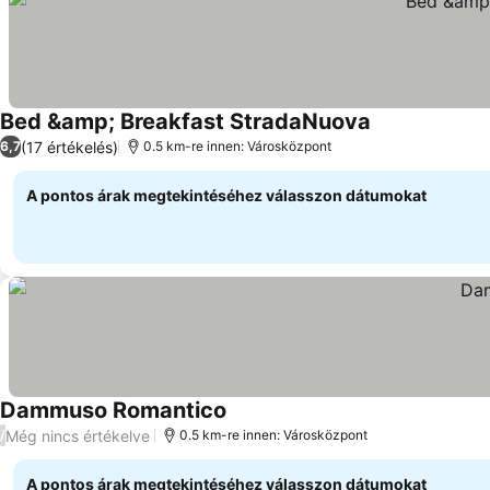
Bed &amp; Breakfast StradaNuova
Árak megjelen
(17 értékelés)
6,7
0.5 km-re innen: Városközpont
A pontos árak megtekintéséhez válasszon dátumokat
Dammuso Romantico
Árak megjelenítése
Még nincs értékelve
/
0.5 km-re innen: Városközpont
A pontos árak megtekintéséhez válasszon dátumokat