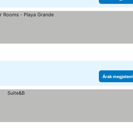
ése
Árak megjelení