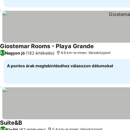
Giostemar Rooms - Playa Grande
Árak megjelenít
Nagyon jó
(182 értékelés)
8,1
8.6 km-re innen: Városközpont
A pontos árak megtekintéséhez válasszon dátumokat
Suite&B
Árak megjelenítése
Kiváló
(62 értékelés)
8,6
0.4 km-re innen: Városközpont