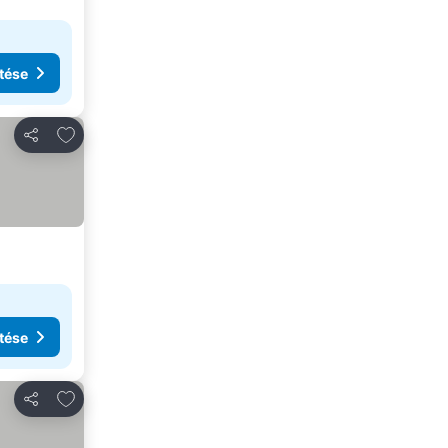
tése
Hozzáadás a kedvencekhez
Megosztás
tése
Hozzáadás a kedvencekhez
Megosztás