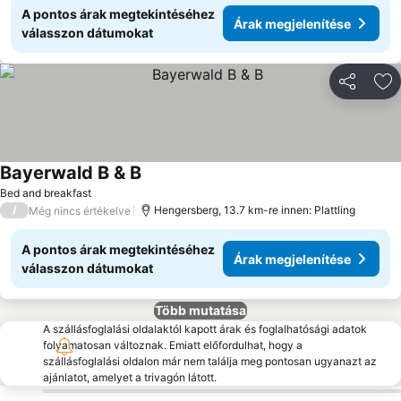
A pontos árak megtekintéséhez
Árak megjelenítése
válasszon dátumokat
Megosztá
Ho
Bayerwald B & B
Bed and breakfast
/
Hengersberg, 13.7 km-re innen: Plattling
Még nincs értékelve
A pontos árak megtekintéséhez
Árak megjelenítése
válasszon dátumokat
Több mutatása
A szállásfoglalási oldalaktól kapott árak és foglalhatósági adatok
folyamatosan változnak. Emiatt előfordulhat, hogy a
szállásfoglalási oldalon már nem találja meg pontosan ugyanazt az
ajánlatot, amelyet a trivagón látott.