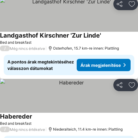
Megosztá
Ho
Landgasthof Kirschner 'Zur Linde'
Bed and breakfast
/
Osterhofen, 15.7 km-re innen: Plattling
Még nincs értékelve
A pontos árak megtekintéséhez
Árak megjelenítése
válasszon dátumokat
Megosztá
Ho
Habereder
Bed and breakfast
/
Niederalteich, 11.4 km-re innen: Plattling
Még nincs értékelve