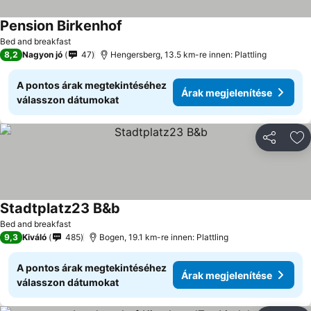
Pension Birkenhof
Bed and breakfast
8,2
Nagyon jó
47
Hengersberg, 13.5 km-re innen: Plattling
A pontos árak megtekintéséhez
Árak megjelenítése
válasszon dátumokat
Megosztá
Ho
Stadtplatz23 B&b
Bed and breakfast
9,3
Kiváló
485
Bogen, 19.1 km-re innen: Plattling
A pontos árak megtekintéséhez
Árak megjelenítése
válasszon dátumokat