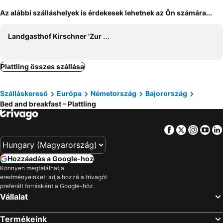
Az alábbi szálláshelyek is érdekesek lehetnek az Ön számára...
Landgasthof Kirschner 'Zur Linde'
Plattling összes szállása
Szálláskereső
Európa
Németország
Bajorország
Bed and breakfast – Plattling
Facebook
Twitter
Insta
Yo
Hozzáadás a Google-hoz
Könnyen megtalálhatja
eredményeinket: adja hozzá a trivagót
preferált forrásként a Google-höz.
Vállalat
Termékeink