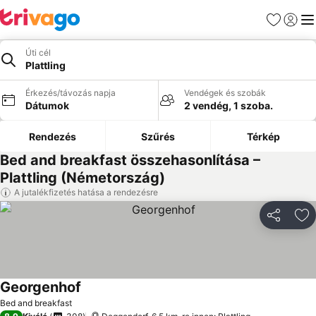
Kedvencek
Bejelen
Me
Úti cél
Plattling
Érkezés/távozás napja
Vendégek és szobák
Dátumok
2 vendég, 1 szoba.
Rendezés
Szűrés
Térkép
Bed and breakfast összehasonlítása –
Plattling (Németország)
A jutalékfizetés hatása a rendezésre
Megosztá
Ho
Georgenhof
Bed and breakfast