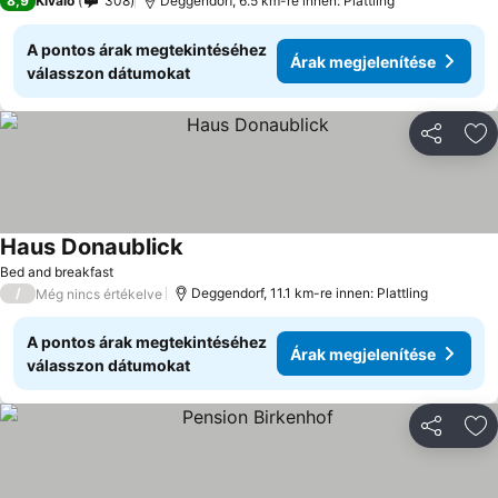
8,9
Kiváló
308
Deggendorf, 6.5 km-re innen: Plattling
A pontos árak megtekintéséhez
Árak megjelenítése
válasszon dátumokat
Megosztá
Ho
Haus Donaublick
Bed and breakfast
/
Deggendorf, 11.1 km-re innen: Plattling
Még nincs értékelve
A pontos árak megtekintéséhez
Árak megjelenítése
válasszon dátumokat
Megosztá
Ho