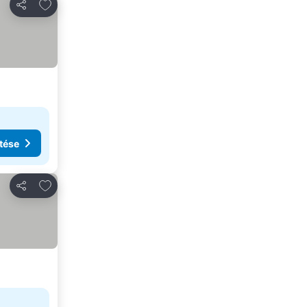
Hozzáadás a kedvencekhez
Megosztás
tése
Hozzáadás a kedvencekhez
Megosztás