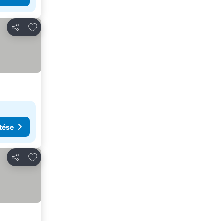
Hozzáadás a kedvencekhez
Megosztás
tése
Hozzáadás a kedvencekhez
Megosztás