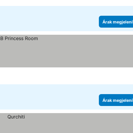
Árak megjelení
Árak megjelení