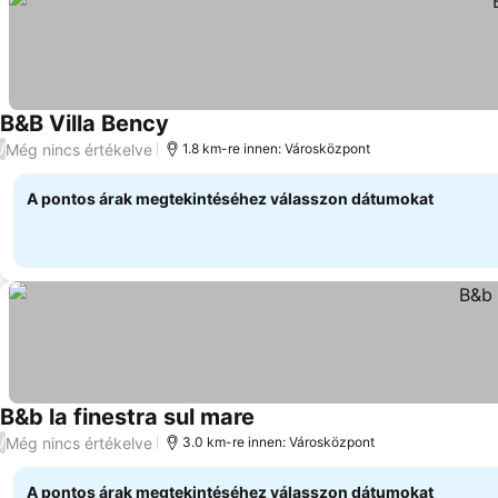
B&B Villa Bency
Árak megjelenítése
Még nincs értékelve
/
1.8 km-re innen: Városközpont
A pontos árak megtekintéséhez válasszon dátumokat
B&b la finestra sul mare
Árak megjelenítése
Még nincs értékelve
/
3.0 km-re innen: Városközpont
A pontos árak megtekintéséhez válasszon dátumokat