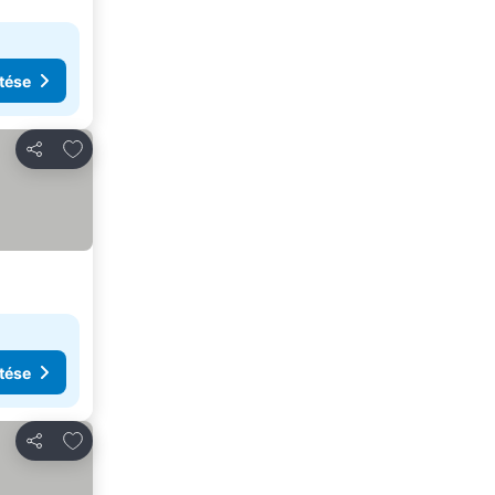
tése
Hozzáadás a kedvencekhez
Megosztás
tése
Hozzáadás a kedvencekhez
Megosztás