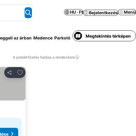
HU · Ft
Menü
Bejelentkezés
Megtekintés térképen
eggeli az árban
Medence
Parkoló
Üdülő
Légkondicionáló
Háziá
A jutalékfizetés hatása a rendezésre
Hozzáadás a kedvencekhez
Megosztás
tése