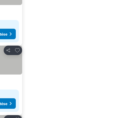
tése
Hozzáadás a kedvencekhez
Megosztás
tése