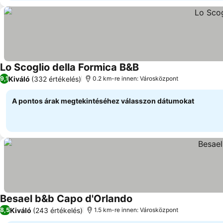
Lo Scoglio della Formica B&B
Árak megjelenítése
Kiváló
(332 értékelés)
9,1
0.2 km-re innen: Városközpont
A pontos árak megtekintéséhez válasszon dátumokat
Besael b&b Capo d'Orlando
Árak megjelenítése
Kiváló
(243 értékelés)
8,5
1.5 km-re innen: Városközpont