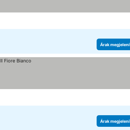
Árak megjelení
Árak megjelení