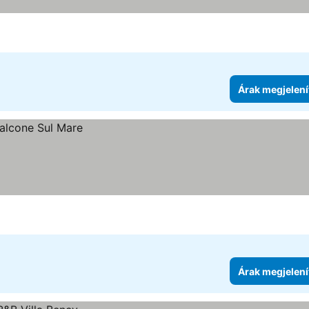
Árak megjelení
Árak megjelení