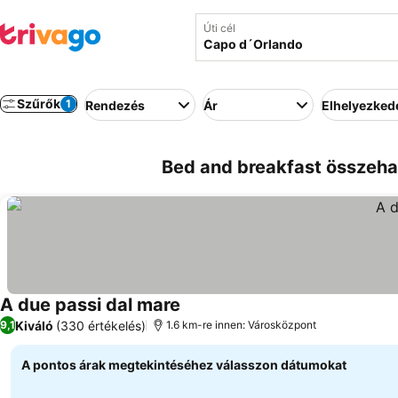
Úti cél
Szűrők
1
Rendezés
Ár
Elhelyezked
Bed and breakfast összeha
A due passi dal mare
Árak megjelenítése
Kiváló
(330 értékelés)
9,1
1.6 km-re innen: Városközpont
A pontos árak megtekintéséhez válasszon dátumokat