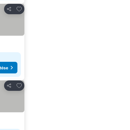
Hozzáadás a kedvencekhez
Megosztás
tése
Hozzáadás a kedvencekhez
Megosztás