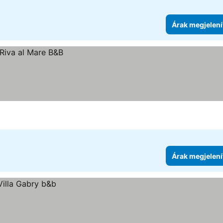
Árak megjelení
Árak megjelení