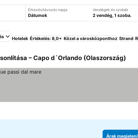
Érkezés/távozás napja
Vendégek és szobák
Dátumok
2 vendég, 1 szoba.
és
Hotelek
Értékelés: 8,0+
Közel a városközponthoz
Strand
R
sonlítása – Capo d´Orlando (Olaszország)
Árak megjelení