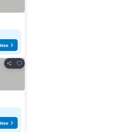
tése
Hozzáadás a kedvencekhez
Megosztás
tése