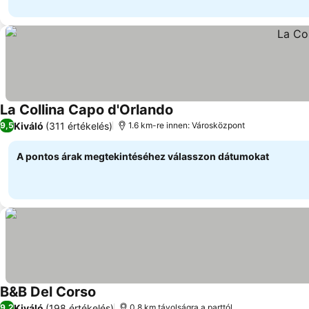
La Collina Capo d'Orlando
Árak megjelenítése
Kiváló
(311 értékelés)
9,5
1.6 km-re innen: Városközpont
A pontos árak megtekintéséhez válasszon dátumokat
B&B Del Corso
Árak megjelenítése
Kiváló
(198 értékelés)
9,2
0.8 km távolságra a parttól