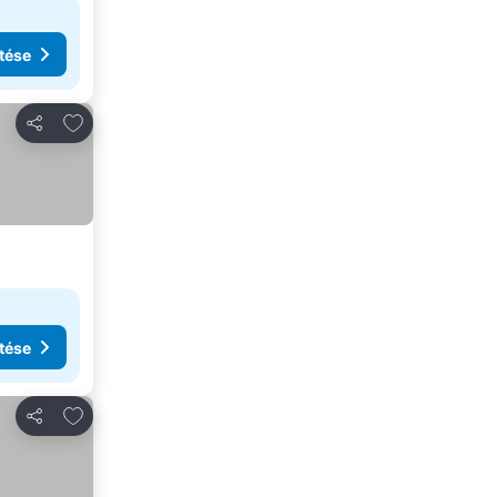
tése
Hozzáadás a kedvencekhez
Megosztás
tése
Hozzáadás a kedvencekhez
Megosztás