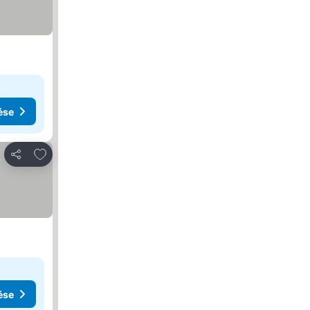
ése
Hozzáadás a kedvencekhez
Megosztás
ése