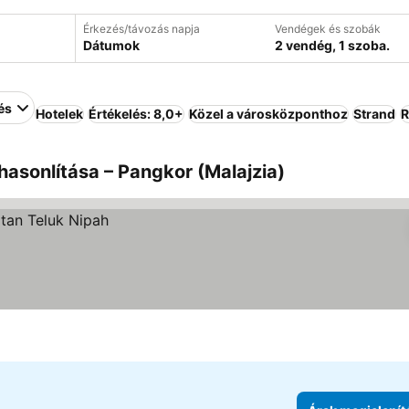
Érkezés/távozás napja
Vendégek és szobák
Dátumok
2 vendég, 1 szoba.
és
Hotelek
Értékelés: 8,0+
Közel a városközponthoz
Strand
R
asonlítása – Pangkor (Malajzia)