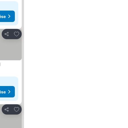
ése
Hozzáadás a kedvencekhez
Megosztás
g
ése
Hozzáadás a kedvencekhez
Megosztás