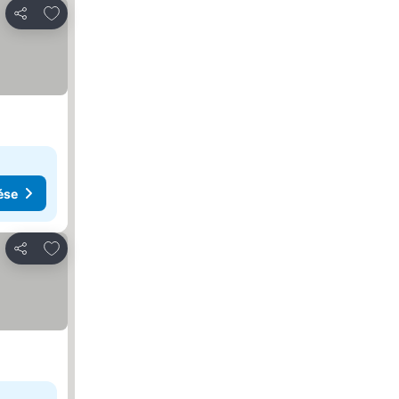
Hozzáadás a kedvencekhez
Megosztás
ése
Hozzáadás a kedvencekhez
Megosztás