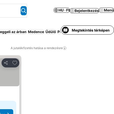
HU · Ft
Menü
Bejelentkezés
Megtekintés térképen
eggeli az árban
Medence
Üdülő
Parkoló
Apartmanhotel
Család
A jutalékfizetés hatása a rendezésre
Hozzáadás a kedvencekhez
Megosztás