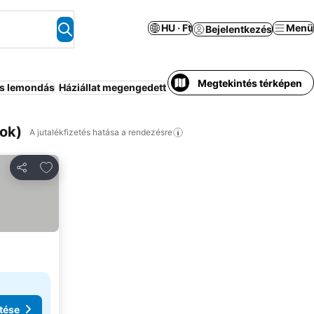
HU · Ft
Menü
Bejelentkezés
Megtekintés térképen
s lemondás
Háziállat megengedett
Akadálymentes
Konyha
Mozg
ok)
A jutalékfizetés hatása a rendezésre
Hozzáadás a kedvencekhez
Megosztás
tése