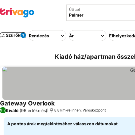
Úti cél
Szűrők
1
Rendezés
Ár
Elhelyezked
Kiadó ház/apartman összeh
Gateway Overlook
Kiváló
(96 értékelés)
9,7
8.8 km-re innen: Városközpont
A pontos árak megtekintéséhez válasszon dátumokat