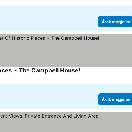
Árak megjelení
Places ~ The Campbell House!
Árak megjelení