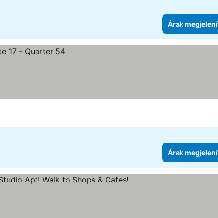
Árak megjelení
Árak megjelení