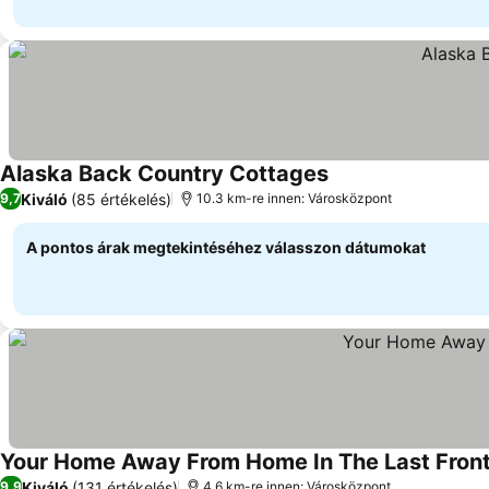
Alaska Back Country Cottages
Kiváló
(85 értékelés)
9,7
10.3 km-re innen: Városközpont
A pontos árak megtekintéséhez válasszon dátumokat
Your Home Away From Home In The Last Front
Kiváló
(131 értékelés)
9,9
4.6 km-re innen: Városközpont