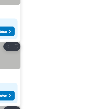
tése
Hozzáadás a kedvencekhez
Megosztás
tése