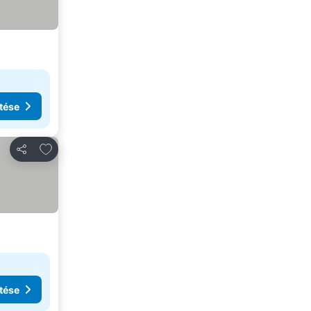
tése
Hozzáadás a kedvencekhez
Megosztás
tése