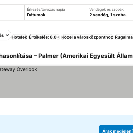
Érkezés/távozás napja
Vendégek és szobák
Dátumok
2 vendég, 1 szoba.
és
Hotelek
Értékelés: 8,0+
Közel a városközponthoz
Rugalma
asonlítása – Palmer (Amerikai Egyesült Állam
Árak megjelení