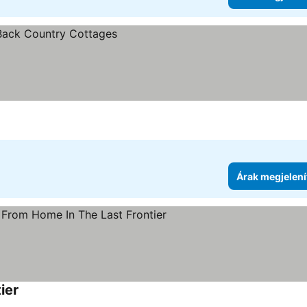
Árak megjelení
ier