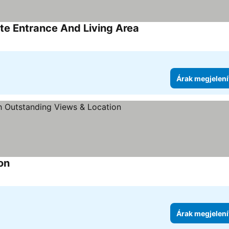
ate Entrance And Living Area
Árak megjelení
on
Árak megjelení