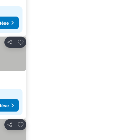
tése
Hozzáadás a kedvencekhez
Megosztás
tése
Hozzáadás a kedvencekhez
Megosztás