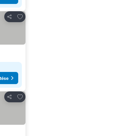
Hozzáadás a kedvencekhez
Megosztás
tése
Hozzáadás a kedvencekhez
Megosztás