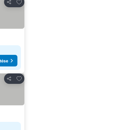
Hozzáadás a kedvencekhez
Megosztás
tése
Hozzáadás a kedvencekhez
Megosztás