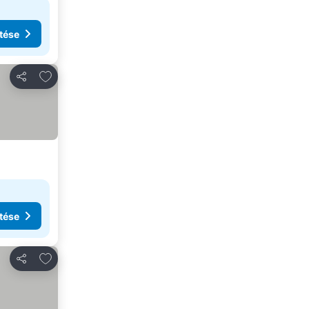
tése
Hozzáadás a kedvencekhez
Megosztás
tése
Hozzáadás a kedvencekhez
Megosztás