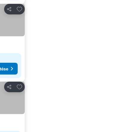
Hozzáadás a kedvencekhez
Megosztás
tése
Hozzáadás a kedvencekhez
Megosztás