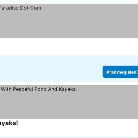
Árak megjelení
ayaks!