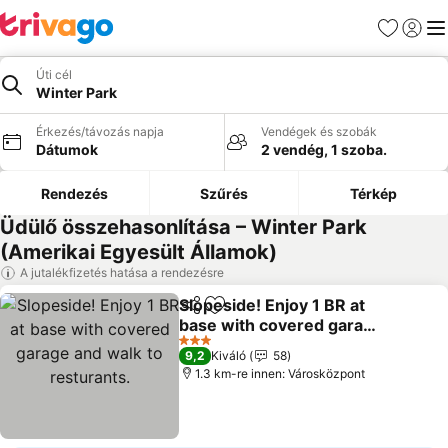
Kedvencek
Bejelen
Me
Úti cél
Winter Park
Érkezés/távozás napja
Vendégek és szobák
Dátumok
2 vendég, 1 szoba.
Rendezés
Szűrés
Térkép
Üdülő összehasonlítása – Winter Park
(Amerikai Egyesült Államok)
A jutalékfizetés hatása a rendezésre
Slopeside! Enjoy 1 BR at
Megosztás
Hozzáadás a kedvencekhez
base with covered garage
and walk to resturants.
Árak megjelenítése
3 Kategória
9,2
Kiváló
58
1.3 km-re innen: Városközpont