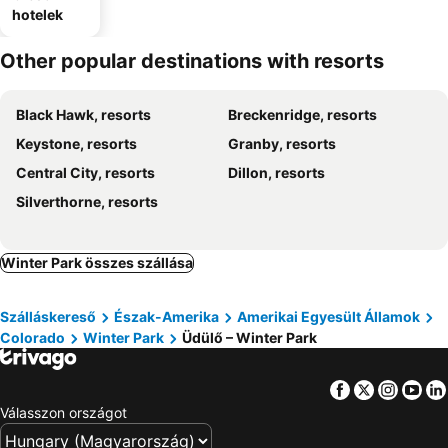
hotelek
Other popular destinations with resorts
Black Hawk, resorts
Breckenridge, resorts
Keystone, resorts
Granby, resorts
Central City, resorts
Dillon, resorts
Silverthorne, resorts
Winter Park összes szállása
Szálláskereső
Észak-Amerika
Amerikai Egyesült Államok
Colorado
Winter Park
Üdülő – Winter Park
Facebook
Twitter
Insta
Yo
Válasszon országot