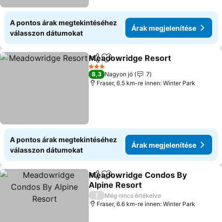
A pontos árak megtekintéséhez
Árak megjelenítése
válasszon dátumokat
Meadowridge Resort
Megosztás
Hozzáadás a kedvencekhez
Árak
3 Kategória
8,3
Nagyon jó
7
Fraser, 6.5 km-re innen: Winter Park
A pontos árak megtekintéséhez
Árak megjelenítése
válasszon dátumokat
Meadowridge Condos By
Megosztás
Hozzáadás a kedvencekhez
Alpine Resort
Árak megjelenítése
/
Még nincs értékelve
Fraser, 6.6 km-re innen: Winter Park