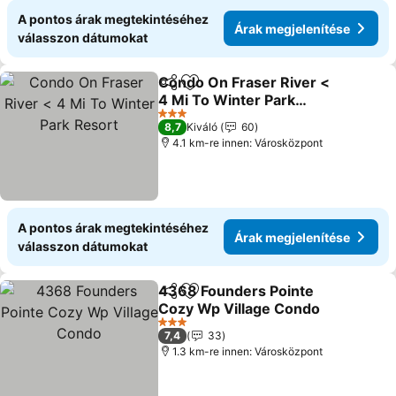
A pontos árak megtekintéséhez
Árak megjelenítése
válasszon dátumokat
Condo On Fraser River <
Megosztás
Hozzáadás a kedvencekhez
4 Mi To Winter Park
Resort
Árak megjelenítése
3 Kategória
8,7
Kiváló
60
4.1 km-re innen: Városközpont
A pontos árak megtekintéséhez
Árak megjelenítése
válasszon dátumokat
4368 Founders Pointe
Megosztás
Hozzáadás a kedvencekhez
Cozy Wp Village Condo
Árak megjelenítése
3 Kategória
7,4
33
1.3 km-re innen: Városközpont