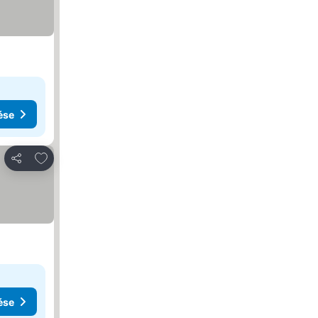
ése
Hozzáadás a kedvencekhez
Megosztás
ése