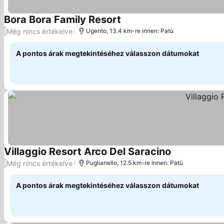
Bora Bora Family Resort
Árak megjelenítése
Még nincs értékelve
/
Ugento, 13.4 km-re innen: Patù
A pontos árak megtekintéséhez válasszon dátumokat
Villaggio Resort Arco Del Saracino
Árak megjelen
Még nincs értékelve
/
Puglianello, 12.5 km-re innen: Patù
A pontos árak megtekintéséhez válasszon dátumokat