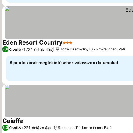
Eden Resort Country
3 Kategória
Árak megjelenítése
Kiváló
(1724 értékelés)
8,6
Torre Inserraglio, 16.7 km-re innen: Patù
A pontos árak megtekintéséhez válasszon dátumokat
Caiaffa
Árak megjelenítése
Kiváló
(261 értékelés)
8,8
Specchia, 11.1 km-re innen: Patù