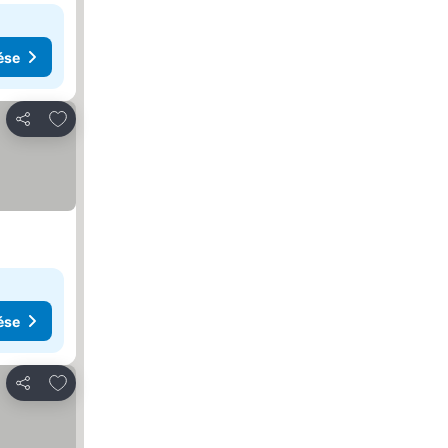
ése
Hozzáadás a kedvencekhez
Megosztás
ése
Hozzáadás a kedvencekhez
Megosztás