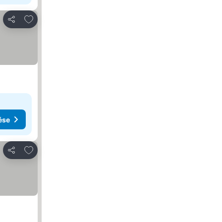
Hozzáadás a kedvencekhez
Megosztás
ése
Hozzáadás a kedvencekhez
Megosztás