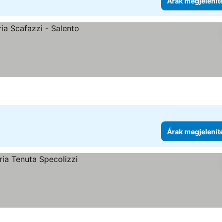
Árak megjelenít
se
Árak megjelenít
se