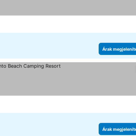
egória
Árak megjelenítése
Árak megjelenít
ria
ak megjelenítése
Árak megjelenít