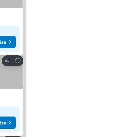
ése
Hozzáadás a kedvencekhez
Megosztás
ése