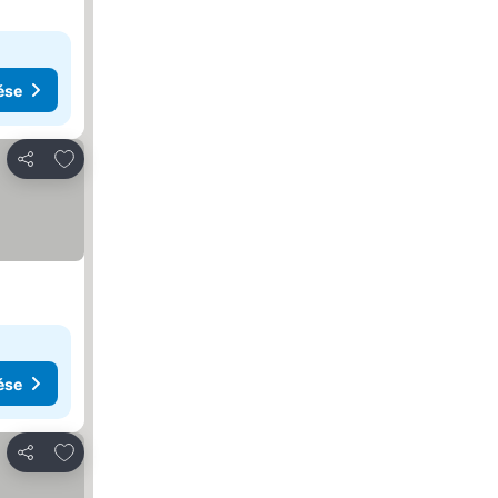
ése
Hozzáadás a kedvencekhez
Megosztás
ése
Hozzáadás a kedvencekhez
Megosztás