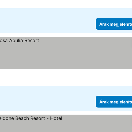
Árak megjelenít
Árak megjelenít