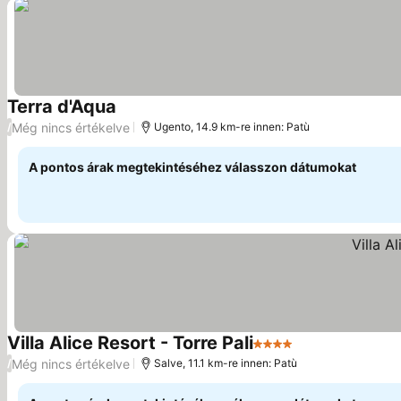
Terra d'Aqua
Árak megjelenítése
Még nincs értékelve
/
Ugento, 14.9 km-re innen: Patù
A pontos árak megtekintéséhez válasszon dátumokat
Villa Alice Resort - Torre Pali
4 Kategória
Árak megjelení
Még nincs értékelve
/
Salve, 11.1 km-re innen: Patù