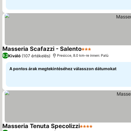
Masseria Scafazzi - Salento
3 Kategória
Árak megjeleníté
Kiváló
(107 értékelés)
9,2
Presicce, 8.0 km-re innen: Patù
A pontos árak megtekintéséhez válasszon dátumokat
Masseria Tenuta Specolizzi
4 Kategória
Árak megjeleníté