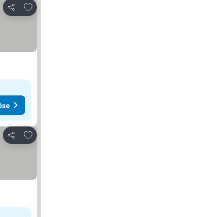
Hozzáadás a kedvencekhez
Megosztás
ése
Hozzáadás a kedvencekhez
Megosztás