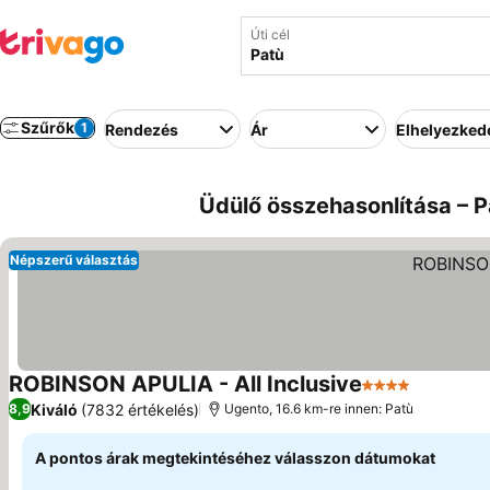
Úti cél
Szűrők
1
Rendezés
Ár
Elhelyezked
Üdülő összehasonlítása – P
Népszerű választás
ROBINSON APULIA - All Inclusive
4 Kategória
Árak meg
Kiváló
(7832 értékelés)
8,9
Ugento, 16.6 km-re innen: Patù
A pontos árak megtekintéséhez válasszon dátumokat