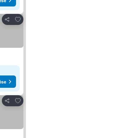
ése
Hozzáadás a kedvencekhez
Megosztás
ése
Hozzáadás a kedvencekhez
Megosztás