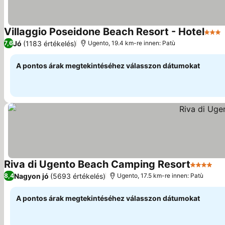
Villaggio Poseidone Beach Resort - Hotel
3 Kat
Jó
(1183 értékelés)
7,6
Ugento, 19.4 km-re innen: Patù
A pontos árak megtekintéséhez válasszon dátumokat
Riva di Ugento Beach Camping Resort
4 Kategó
Ár
Nagyon jó
(5693 értékelés)
8,4
Ugento, 17.5 km-re innen: Patù
A pontos árak megtekintéséhez válasszon dátumokat