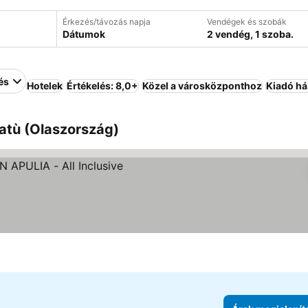
Érkezés/távozás napja
Vendégek és szobák
Dátumok
2 vendég, 1 szoba.
és
Hotelek
Értékelés: 8,0+
Közel a városközponthoz
Kiadó h
atù (Olaszország)
jelenítése