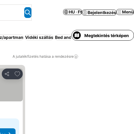
HU · Ft
Menü
Bejelentkezés
Megtekintés térképen
áz/apartman
Vidéki szállás
Bed and breakfast
Vendégház
Család
A jutalékfizetés hatása a rendezésre
Hozzáadás a kedvencekhez
Megosztás